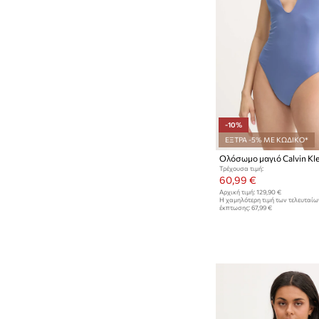
-10%
ΕΞΤΡΑ -5% ΜΕ ΚΩΔΙΚΟ*
Ολόσωμο μαγιό Calvin Kle
Τρέχουσα τιμή:
60,99 €
Αρχική τιμή:
129,90 €
Η χαμηλότερη τιμή των τελευταί
έκπτωσης:
67,99 €