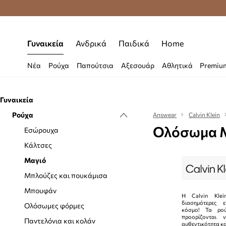
Δωρεάν μεταφορικά από 70 €
Γυναικεία
Ανδρικά
Παιδικά
Home
Νέα
Ρούχα
Παπούτσια
Αξεσουάρ
Αθλητικά
Premiu
Γυναικεία
Ρούχα
Answear
Calvin Klein
Ολόσωμα Μα
Εσώρουχα
Κάλτσες
Μαγιό
Μπλούζες και πουκάμισα
Μπουφάν
Η Calvin Klei
διασημότερες 
Ολόσωμες φόρμες
κόσμο! Τα ρο
προορίζονται 
Παντελόνια και κολάν
αυθεντικότητα κ