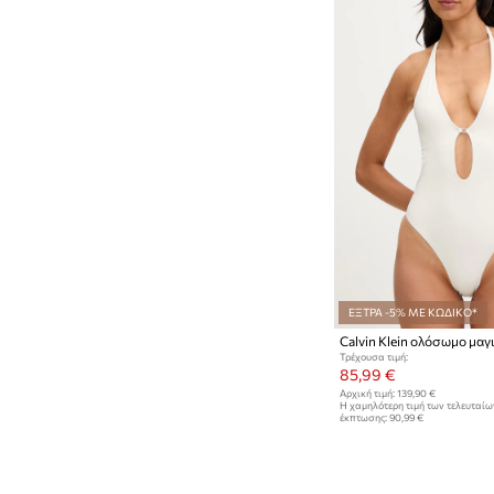
ΕΞΤΡΑ -5% ΜΕ ΚΩΔΙΚΟ*
Calvin Klein ολόσωμο μαγ
Τρέχουσα τιμή:
85,99 €
Αρχική τιμή:
139,90 €
Η χαμηλότερη τιμή των τελευταί
έκπτωσης:
90,99 €