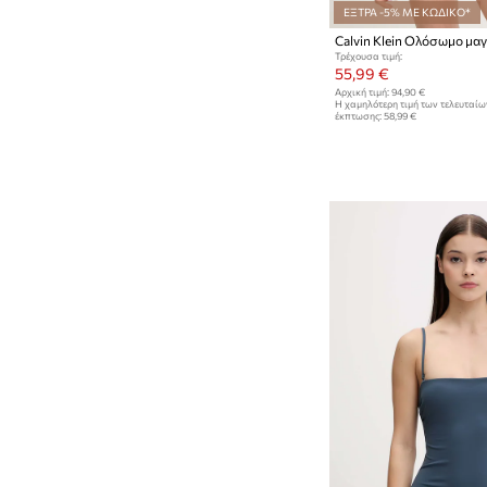
ΕΞΤΡΑ -5% ΜΕ ΚΩΔΙΚΟ*
Calvin Klein Ολόσωμο μαγ
Τρέχουσα τιμή:
55,99 €
Αρχική τιμή:
94,90 €
Η χαμηλότερη τιμή των τελευταί
έκπτωσης:
58,99 €