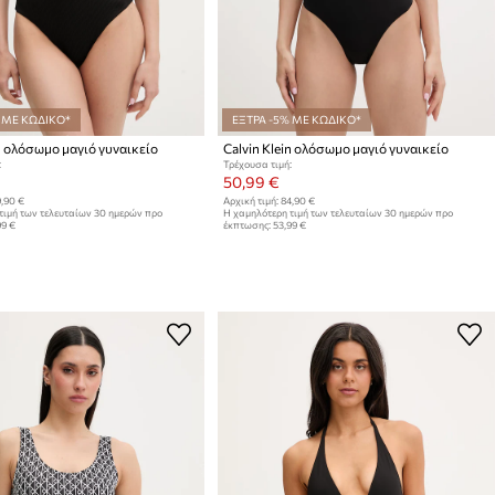
 ΜΕ ΚΩΔΙΚΟ*
ΕΞΤΡΑ -5% ΜΕ ΚΩΔΙΚΟ*
in ολόσωμο μαγιό γυναικείο
Calvin Klein ολόσωμο μαγιό γυναικείο
:
Τρέχουσα τιμή:
50,99 €
,90 €
Αρχική τιμή:
84,90 €
τιμή των τελευταίων 30 ημερών προ
Η χαμηλότερη τιμή των τελευταίων 30 ημερών προ
99 €
έκπτωσης:
53,99 €