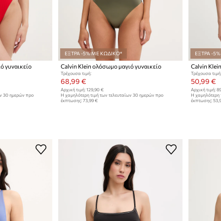
ΕΞΤΡΑ -5% ΜΕ ΚΩΔΙΚΟ*
ΕΞΤΡΑ -5%
ιό γυναικείο
Calvin Klein ολόσωμο μαγιό γυναικείο
Calvin Kle
Τρέχουσα τιμή:
Τρέχουσα τιμή
68,99 €
50,99 €
Αρχική τιμή:
129,90 €
Αρχική τιμή:
89
ων 30 ημερών προ
Η χαμηλότερη τιμή των τελευταίων 30 ημερών προ
Η χαμηλότερη 
έκπτωσης:
73,99 €
έκπτωσης:
53,