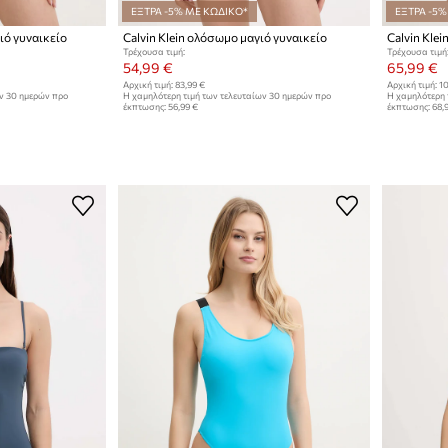
ΕΞΤΡΑ -5% ΜΕ ΚΩΔΙΚΟ*
ΕΞΤΡΑ -5%
ιό γυναικείο
Calvin Klein ολόσωμο μαγιό γυναικείο
Calvin Kle
Τρέχουσα τιμή:
Τρέχουσα τιμή
54,99 €
65,99 €
Αρχική τιμή:
83,99 €
Αρχική τιμή:
10
ων 30 ημερών προ
Η χαμηλότερη τιμή των τελευταίων 30 ημερών προ
Η χαμηλότερη 
έκπτωσης:
56,99 €
έκπτωσης:
68,