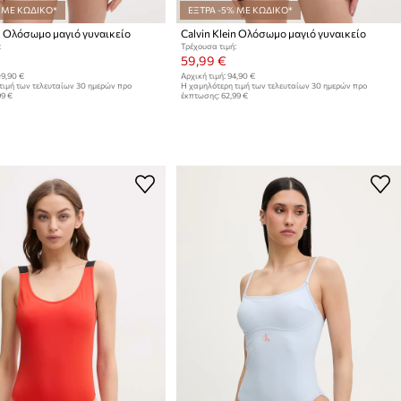
 ΜΕ ΚΩΔΙΚΟ*
ΕΞΤΡΑ -5% ΜΕ ΚΩΔΙΚΟ*
in Ολόσωμο μαγιό γυναικείο
Calvin Klein Ολόσωμο μαγιό γυναικείο
:
Τρέχουσα τιμή:
59,99 €
9,90 €
Αρχική τιμή:
94,90 €
τιμή των τελευταίων 30 ημερών προ
Η χαμηλότερη τιμή των τελευταίων 30 ημερών προ
99 €
έκπτωσης:
62,99 €