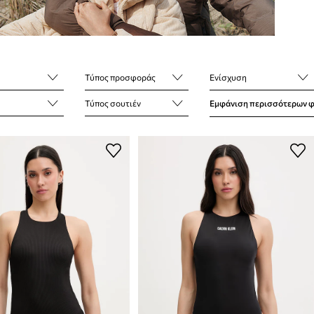
Τύπος προσφοράς
Ενίσχυση
Τύπος σουτιέν
Εμφάνιση περισσότερων 