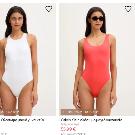
 ΜΕ ΚΩΔΙΚΟ*
ΕΞΤΡΑ -5% ΜΕ ΚΩΔΙΚΟ*
in Ολόσωμο μαγιό γυναικείο
Calvin Klein ολόσωμο μαγιό γυναικείο
:
Τρέχουσα τιμή:
55,99 €
,90 €
Αρχική τιμή:
89,90 €