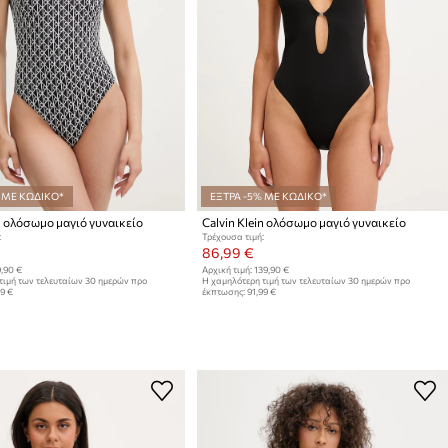
 ΜΕ ΚΩΔΙΚΟ*
ΕΞΤΡΑ -5% ΜΕ ΚΩΔΙΚΟ*
in ολόσωμο μαγιό γυναικείο
Calvin Klein ολόσωμο μαγιό γυναικείο
:
Τρέχουσα τιμή:
86,99 €
,90 €
Αρχική τιμή:
139,90 €
τιμή των τελευταίων 30 ημερών προ
Η χαμηλότερη τιμή των τελευταίων 30 ημερών προ
99 €
έκπτωσης:
91,99 €