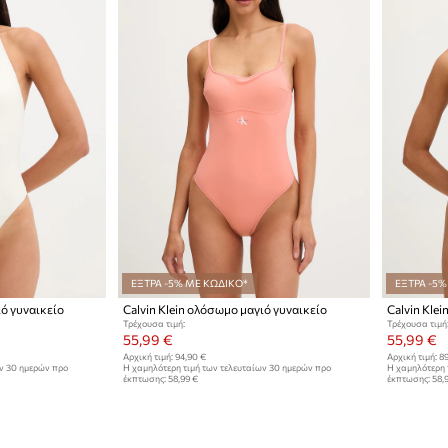
ΕΞΤΡΑ -5% ΜΕ ΚΩΔΙΚΟ*
ΕΞΤΡΑ -5%
ιό γυναικείο
Calvin Klein ολόσωμο μαγιό γυναικείο
Calvin Kle
Τρέχουσα τιμή:
Τρέχουσα τιμή
55,99 €
55,99 €
Αρχική τιμή:
94,90 €
Αρχική τιμή:
89
ων 30 ημερών προ
Η χαμηλότερη τιμή των τελευταίων 30 ημερών προ
Η χαμηλότερη 
έκπτωσης:
58,99 €
έκπτωσης:
58,