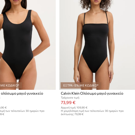
 ΜΕ ΚΩΔΙΚΟ*
ΕΞΤΡΑ -5% ΜΕ ΚΩΔΙΚΟ*
in ολόσωμο μαγιό γυναικείο
Calvin Klein Ολόσωμο μαγιό γυναικείο
:
Τρέχουσα τιμή:
73,99 €
,90 €
Αρχική τιμή:
109,90 €
τιμή των τελευταίων 30 ημερών προ
Η χαμηλότερη τιμή των τελευταίων 30 ημερών προ
99 €
έκπτωσης:
79,99 €