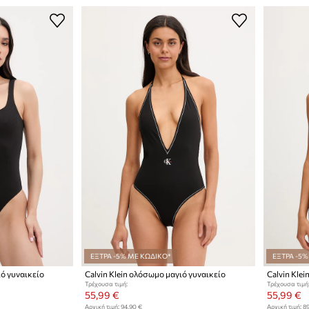
ΕΞΤΡΑ -5% ΜΕ ΚΩΔΙΚΟ*
ΕΞΤΡΑ -5%
ιό γυναικείο
Calvin Klein ολόσωμο μαγιό γυναικείο
Calvin Kle
Τρέχουσα τιμή:
Τρέχουσα τιμή
55,99 €
55,99 €
Αρχική τιμή:
94,90 €
Αρχική τιμή:
89