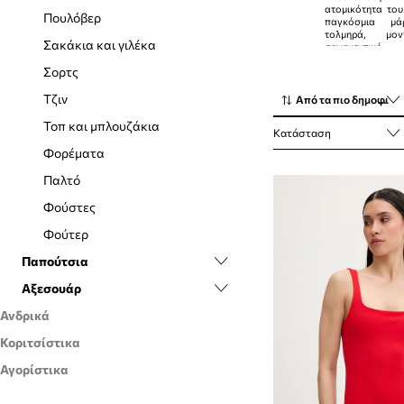
ατομικότητα του
Πουλόβερ
παγκόσμια μ
τολμηρά, μο
Σακάκια και γιλέκα
σαγηνευτική, 
αισθητική.
Σορτς
Τζιν
Από τα πιο δημοφιλή
Τοπ και μπλουζάκια
Κατάσταση
Φορέματα
Παλτό
Φούστες
Φούτερ
Παπούτσια
Αξεσουάρ
Casual και μοκασίνια
Ανδρικά
Sneakers
Γάντια
Κοριτσίστικα
Ρούχα
Γαλότσες
Ζώνες
Αγορίστικα
Παπούτσια
Παπούτσια
Εσπαντρίγιες
Θήκες για γυναίκες
T-shirt και Polo μπλουζάκια
Αξεσουάρ
Παπούτσια
Μπαλαρίνες
Κασκόλ και φουλάρια
Κάλτσες
Sneakers
Sneakers