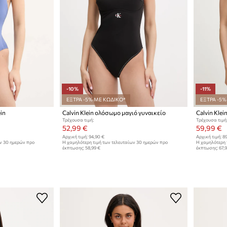
-10%
-11%
ΕΞΤΡΑ -5% ΜΕ ΚΩΔΙΚΟ*
ΕΞΤΡΑ -5%
in
Calvin Klein ολόσωμο μαγιό γυναικείο
Calvin Kle
Τρέχουσα τιμή:
Τρέχουσα τιμή
52,99 €
59,99 €
Αρχική τιμή:
94,90 €
Αρχική τιμή:
89
ων 30 ημερών προ
Η χαμηλότερη τιμή των τελευταίων 30 ημερών προ
Η χαμηλότερη 
έκπτωσης:
58,99 €
έκπτωσης:
67,