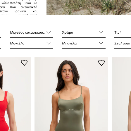
 κάθε πελάτη. Είναι μια
άρκα που αντανακλά
ντέρνα ιδανικά και
συχνά μινιμαλιστική
Μέγεθος κατασκευαστή
Χρώμα
Τιμή
Μοντέλο
Μπανέλα
Στυλ σλιπ