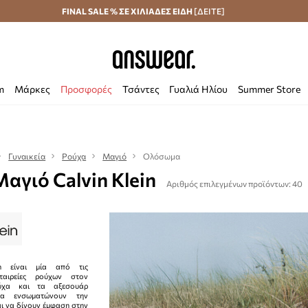
Αποστολή σε 24 ώρες
FINAL SALE % ΣΕ ΧΙΛΙΑΔΕΣ ΕΙΔΗ
Εξοικονομήστε με το Answear Club
[ΔΕΙΤΕ]
m
Μάρκες
Προσφορές
Τσάντες
Γυαλιά Ηλίου
Summer Store
Γυναικεία
Ρούχα
Μαγιό
Ολόσωμα
γιό Calvin Klein
Αριθμός επιλεγμένων προϊόντων: 40
n είναι μία από τις
εταιρείες ρούχων στον
ύχα και τα αξεσουάρ
να ενσωματώνουν την
αι να δίνουν έμφαση στην