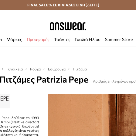
Αποστολή σε 24 ώρες
FINAL SALE % ΣΕ ΧΙΛΙΑΔΕΣ ΕΙΔΗ
Εξοικονομήστε με το Answear Club
[ΔΕΙΤΕ]
m
Μάρκες
Προσφορές
Τσάντες
Γυαλιά Ηλίου
Summer Store
Γυναικεία
Ρούχα
Εσώρουχα
Πιτζάμα
 Πιτζάμες Patrizia Pepe
Αριθμός επιλεγμένων προ
a Pepe ιδρύθηκε το 1993
Bambi (creative director)
Orrea (γενικό διευθυντή)
ι συλλογές είναι γεμάτες
μψότητα και θηλυκότητα.