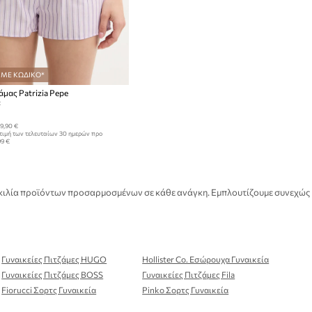
 ΜΕ ΚΩΔΙΚΟ*
άμας Patrizia Pepe
:
9,90 €
τιμή των τελευταίων 30 ημερών προ
99 €
 ποικιλία προϊόντων προσαρμοσμένων σε κάθε ανάγκη. Εμπλουτίζουμε συνεχώς
Γυναικείες Πιτζάμες HUGO
Hollister Co. Εσώρουχα Γυναικεία
Γυναικείες Πιτζάμες BOSS
Γυναικείες Πιτζάμες Fila
Fiorucci Σορτς Γυναικεία
Pinko Σορτς Γυναικεία