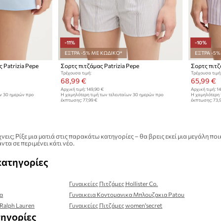
-11%
-10%
ΕΞΤΡΑ -5% ΜΕ ΚΩΔΙΚΟ*
ΕΞΤΡΑ -5%
 Patrizia Pepe
Σορτς πιτζάμας Patrizia Pepe
Σορτς πιτζ
Τρέχουσα τιμή:
Τρέχουσα τιμή
68,99 €
65,99 €
Αρχική τιμή:
149,90 €
Αρχική τιμή:
14
ων 30 ημερών προ
Η χαμηλότερη τιμή των τελευταίων 30 ημερών προ
Η χαμηλότερη 
έκπτωσης:
77,99 €
έκπτωσης:
73,
νεις; Ρίξε μια ματιά στις παρακάτω κατηγορίες – θα βρεις εκεί μια μεγάλη
ντα σε περιμένει κάτι νέο.
κατηγορίες
Γυναικείες Πιτζάμες Hollister Co.
ία
Γυναικεια Κοντομανικα Μπλουζακια Patou
 Ralph Lauren
Γυναικείες Πιτζάμες women'secret
τηγορίες