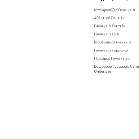
Μπουρνούζια Γυναικεια
Αθλητικά Σουτιέν
Γυναικεία Σουτιέν
Γυναικεία Σλιπ
Ισοθερμικά Γυναικεια
Γυναικεία Κορμάκια
Πιτζάμεσ Γυναικείεσ
Εσώρουχα Γυναικεία Calvin
Underwear