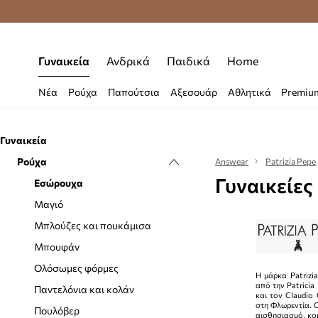
Δωρεάν μεταφορικά από 70 €
Γυναικεία
Ανδρικά
Παιδικά
Home
Νέα
Ρούχα
Παπούτσια
Αξεσουάρ
Αθλητικά
Premiu
Γυναικεία
Ρούχα
Answear
Patrizia Pepe
Γυναικείες
Εσώρουχα
Μαγιό
Μπλούζες και πουκάμισα
Μπουφάν
Ολόσωμες φόρμες
Η μάρκα Patrizi
από την Patricia 
Παντελόνια και κολάν
και τον Claudio 
στη Φλωρεντία. Ο
Πουλόβερ
αισθησιασμό, κο