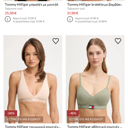
Tommy Hilfiger μπραλέτ με μοντάλ
Tommy Hilfiger bralette με βαμβάκι
Τρέχουσα τιμή:
Τρέχουσα τιμή:
25,99 €
31,99 €
Αρχική τιμή:
37,90 €
Αρχική τιμή:
47,90 €
Η χαμηλότερη τιμή:
37,90 €
Η χαμηλότερη τιμή:
33,99 €
-20%
-10%
ΕΞΤΡΑ -5% ΜΕ ΚΩΔΙΚΟ*
ΕΞΤΡΑ -5% ΜΕ ΚΩΔΙΚΟ*
Tommy Hilfiger τριγωνικό σουτιέν με μοντάλ
Tommy Hilfiger αθλητικό σουτιέν βαμβάκι με ελαστάν