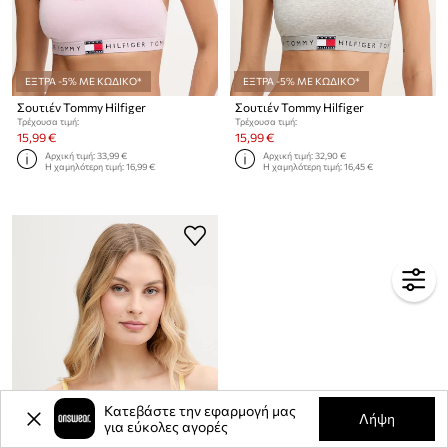
ΕΞΤΡΑ -5% ΜΕ ΚΩΔΙΚΟ*
ΕΞΤΡΑ -5% ΜΕ ΚΩΔΙΚΟ*
Σουτιέν Tommy Hilfiger
Σουτιέν Tommy Hilfiger
Τρέχουσα τιμή:
Τρέχουσα τιμή:
15,99 €
15,99 €
Αρχική τιμή:
33,99 €
Αρχική τιμή:
32,90 €
Η χαμηλότερη τιμή:
16,99 €
Η χαμηλότερη τιμή:
16,45 €
Κατεβάστε την εφαρμογή μας
Λήψη
για εύκολες αγορές