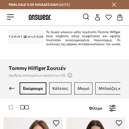
FINAL SALE % ΣΕ ΧΙΛΙΑΔΕΣ ΕΙΔΗ
[ΔΕΙΤΕ]
Εξοικονομήστε με το Answear Club
Το λευκό-κόκκινο-μπλε λογότυπο Tommy Hilfiger
είναι σύμβολο σπορ κομψότητας και υψηλής
ποιότητας αναγνωρισμένης παγκοσμίως. Οι
συλλογές της μάρκας αντιπροσωπεύουν την ουσία
του αμερικανικού στυλ "preppy". Είναι κλασικό στην τρέχουσα μόδα.
Ταυτόχρονα, η Tommy Hilfiger είναι μια από τις κορυφαίες μάρκες lifestyle με
περισσότερα από 1.000 καταστήματα σε 90 χώρες.
Tommy Hilfiger Σουτιέν
Αριθμός επιλεγμένων προϊόντων: 65
εσώρουχα
κάλτσες
μαγιό
μπλούζες και 
Φίλτρο