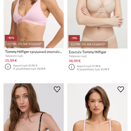
-10%
-11%
ΕΞΤΡΑ -5% ΜΕ ΚΩΔΙΚΟ*
ΕΞΤΡΑ -5% ΜΕ ΚΩΔΙΚΟ*
Tommy Hilfiger τριγωνικό σουτιέν με μοντάλ
Σουτιέν Tommy Hilfiger
Τρέχουσα τιμή:
Τρέχουσα τιμή:
25,99 €
38,99 €
Αρχική τιμή:
42,90 €
Αρχική τιμή:
51,99 €
Η χαμηλότερη τιμή:
28,99 €
Η χαμηλότερη τιμή:
43,99 €