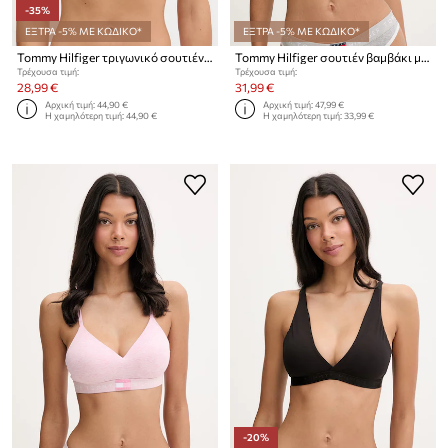
-35%
ΕΞΤΡΑ -5% ΜΕ ΚΩΔΙΚΟ*
ΕΞΤΡΑ -5% ΜΕ ΚΩΔΙΚΟ*
Tommy Hilfiger τριγωνικό σουτιέν δαντέλα
Tommy Hilfiger σουτιέν βαμβάκι με ελαστάν 3-pack
Τρέχουσα τιμή:
Τρέχουσα τιμή:
28,99 €
31,99 €
Αρχική τιμή:
44,90 €
Αρχική τιμή:
47,99 €
Η χαμηλότερη τιμή:
44,90 €
Η χαμηλότερη τιμή:
33,99 €
-20%