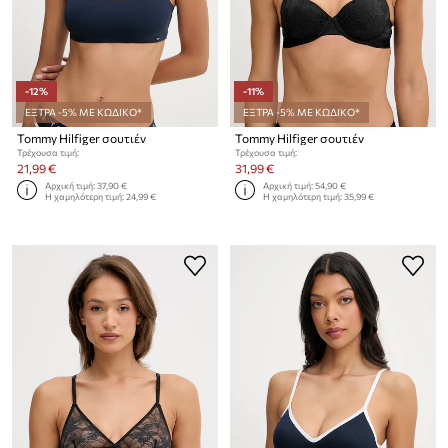
-12%
-11%
ΕΞΤΡΑ -5% ΜΕ ΚΩΔΙΚΟ*
ΕΞΤΡΑ -5% ΜΕ ΚΩΔΙΚΟ*
Tommy Hilfiger σουτιέν
Tommy Hilfiger σουτιέν
Τρέχουσα τιμή:
Τρέχουσα τιμή:
21,99 €
31,99 €
Αρχική τιμή:
37,90 €
Αρχική τιμή:
54,90 €
Η χαμηλότερη τιμή:
24,99 €
Η χαμηλότερη τιμή:
35,99 €