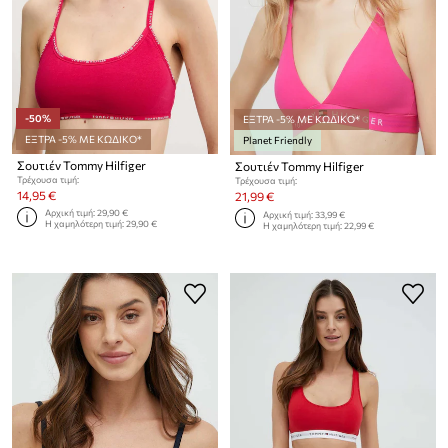
-50%
ΕΞΤΡΑ -5% ΜΕ ΚΩΔΙΚΟ*
ΕΞΤΡΑ -5% ΜΕ ΚΩΔΙΚΟ*
Planet Friendly
Σουτιέν Tommy Hilfiger
Σουτιέν Tommy Hilfiger
Τρέχουσα τιμή:
Τρέχουσα τιμή:
14,95 €
21,99 €
Αρχική τιμή:
29,90 €
Αρχική τιμή:
33,99 €
Η χαμηλότερη τιμή:
29,90 €
Η χαμηλότερη τιμή:
22,99 €