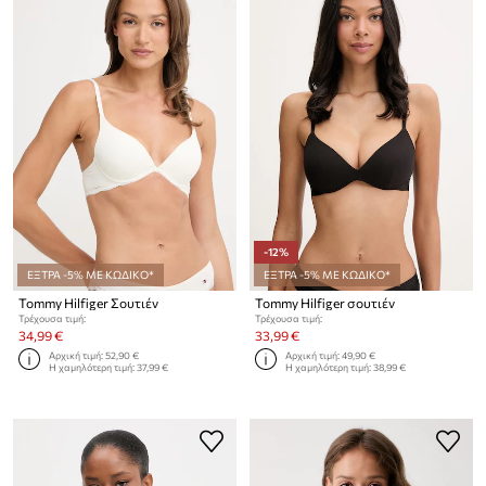
-12%
ΕΞΤΡΑ -5% ΜΕ ΚΩΔΙΚΟ*
ΕΞΤΡΑ -5% ΜΕ ΚΩΔΙΚΟ*
Tommy Hilfiger Σουτιέν
Tommy Hilfiger σουτιέν
Τρέχουσα τιμή:
Τρέχουσα τιμή:
34,99 €
33,99 €
Αρχική τιμή:
52,90 €
Αρχική τιμή:
49,90 €
Η χαμηλότερη τιμή:
37,99 €
Η χαμηλότερη τιμή:
38,99 €