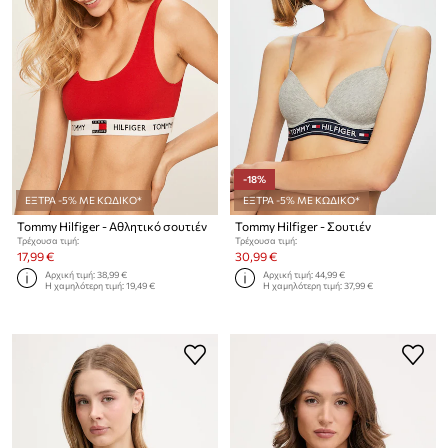
-18%
ΕΞΤΡΑ -5% ΜΕ ΚΩΔΙΚΟ*
ΕΞΤΡΑ -5% ΜΕ ΚΩΔΙΚΟ*
Tommy Hilfiger - Αθλητικό σουτιέν
Tommy Hilfiger - Σουτιέν
Τρέχουσα τιμή:
Τρέχουσα τιμή:
17,99 €
30,99 €
Αρχική τιμή:
38,99 €
Αρχική τιμή:
44,99 €
Η χαμηλότερη τιμή:
19,49 €
Η χαμηλότερη τιμή:
37,99 €