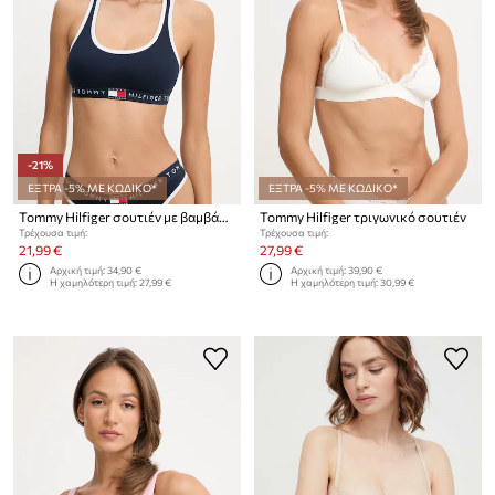
-21%
ΕΞΤΡΑ -5% ΜΕ ΚΩΔΙΚΟ*
ΕΞΤΡΑ -5% ΜΕ ΚΩΔΙΚΟ*
Tommy Hilfiger σουτιέν με βαμβάκι
Tommy Hilfiger τριγωνικό σουτιέν
Τρέχουσα τιμή:
Τρέχουσα τιμή:
21,99 €
27,99 €
Αρχική τιμή:
34,90 €
Αρχική τιμή:
39,90 €
Η χαμηλότερη τιμή:
27,99 €
Η χαμηλότερη τιμή:
30,99 €