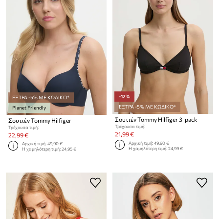
-12%
ΕΞΤΡΑ -5% ΜΕ ΚΩΔΙΚΟ*
ΕΞΤΡΑ -5% ΜΕ ΚΩΔΙΚΟ*
Planet Friendly
Σουτιέν Tommy Hilfiger 3-pack
Σουτιέν Tommy Hilfiger
Τρέχουσα τιμή:
Τρέχουσα τιμή:
21,99 €
22,99 €
Αρχική τιμή:
49,90 €
Αρχική τιμή:
49,90 €
Η χαμηλότερη τιμή:
24,99 €
Η χαμηλότερη τιμή:
24,95 €