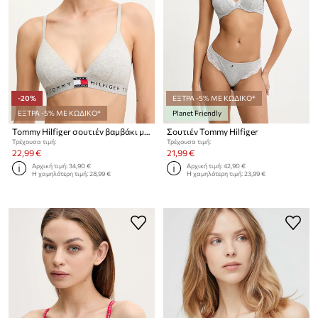
-20%
ΕΞΤΡΑ -5% ΜΕ ΚΩΔΙΚΟ*
ΕΞΤΡΑ -5% ΜΕ ΚΩΔΙΚΟ*
Planet Friendly
Tommy Hilfiger σουτιέν βαμβάκι με ελαστάν
Σουτιέν Tommy Hilfiger
Τρέχουσα τιμή:
Τρέχουσα τιμή:
22,99 €
21,99 €
Αρχική τιμή:
34,90 €
Αρχική τιμή:
42,90 €
Η χαμηλότερη τιμή:
28,99 €
Η χαμηλότερη τιμή:
23,99 €