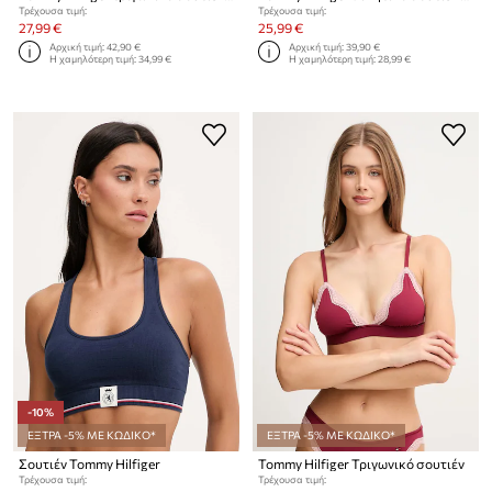
Τρέχουσα τιμή:
Τρέχουσα τιμή:
27,99 €
25,99 €
Αρχική τιμή:
42,90 €
Αρχική τιμή:
39,90 €
Η χαμηλότερη τιμή:
34,99 €
Η χαμηλότερη τιμή:
28,99 €
-10%
ΕΞΤΡΑ -5% ΜΕ ΚΩΔΙΚΟ*
ΕΞΤΡΑ -5% ΜΕ ΚΩΔΙΚΟ*
Σουτιέν Tommy Hilfiger
Tommy Hilfiger Τριγωνικό σουτιέν
Τρέχουσα τιμή:
Τρέχουσα τιμή: