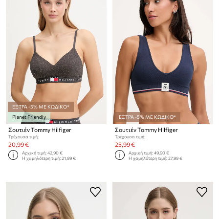
ΕΞΤΡΑ -5% ΜΕ ΚΩΔΙΚΟ*
Planet Friendly
ΕΞΤΡΑ -5% ΜΕ ΚΩΔΙΚΟ*
Σουτιέν Tommy Hilfiger
Σουτιέν Tommy Hilfiger
Τρέχουσα τιμή:
Τρέχουσα τιμή:
20,99 €
25,99 €
Αρχική τιμή:
42,90 €
Αρχική τιμή:
49,90 €
Η χαμηλότερη τιμή:
21,99 €
Η χαμηλότερη τιμή:
27,99 €