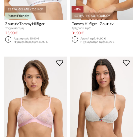
ΕΞΤΡΑ -5% ΜΕ ΚΩΔΙΚΟ*
-11%
Planet Friendly
ΕΞΤΡΑ -5% ΜΕ ΚΩΔΙΚΟ*
Σουτιέν Tommy Hilfiger
Tommy Hilfiger - Σουτιέν
Τρέχουσα τιμή:
Τρέχουσα τιμή:
23,99 €
31,99 €
Αρχική τιμή:
35,90 €
Αρχική τιμή:
44,90 €
Η χαμηλότερη τιμή:
24,99 €
Η χαμηλότερη τιμή:
35,99 €