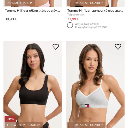
-15% ΜΕ ΚΩΔΙΚΟ*
ΕΞΤΡΑ -5% ΜΕ ΚΩΔΙΚΟ*
Tommy Hilfiger αθλητικό σουτιέν βαμβάκι με ελαστάν
Tommy Hilfiger τριγωνικό σουτιέν με μοντάλ
Τρέχουσα τιμή:
39,90 €
23,99 €
Αρχική τιμή:
42,90 €
Η χαμηλότερη τιμή:
29,99 €
-31%
ΕΞΤΡΑ -5% ΜΕ ΚΩΔΙΚΟ*
ΕΞΤΡΑ -5% ΜΕ ΚΩΔΙΚΟ*