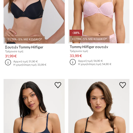
-38%
ΕΞΤΡΑ -5% ΜΕ ΚΩΔΙΚΟ*
ΕΞΤΡΑ -5% ΜΕ ΚΩΔΙΚΟ*
Tommy Hilfiger σουτιέν
Σουτιέν Tommy Hilfiger
Τρέχουσα τιμή:
Τρέχουσα τιμή:
33,99 €
31,99 €
Αρχική τιμή:
54,90 €
Αρχική τιμή:
51,90 €
Η χαμηλότερη τιμή:
54,90 €
Η χαμηλότερη τιμή:
33,99 €