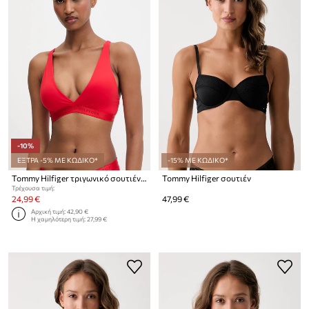
-10%
ΕΞΤΡΑ -5% ΜΕ ΚΩΔΙΚΟ*
-15% ΜΕ ΚΩΔΙΚΟ*
Tommy Hilfiger τριγωνικό σουτιέν με μοντάλ
Tommy Hilfiger σουτιέν
Τρέχουσα τιμή:
24,99 €
47,99 €
Αρχική τιμή:
42,90 €
Η χαμηλότερη τιμή:
27,99 €