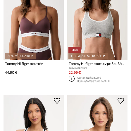
-34%
-15% ΜΕ ΚΩΔΙΚΟ*
ΕΞΤΡΑ -5% ΜΕ ΚΩΔΙΚΟ*
Tommy Hilfiger σουτιέν
Tommy Hilfiger σουτιέν με βαμβάκι
Τρέχουσα τιμή:
44,90 €
22,99 €
Αρχική τιμή:
34,90 €
Η χαμηλότερη τιμή:
34,90 €