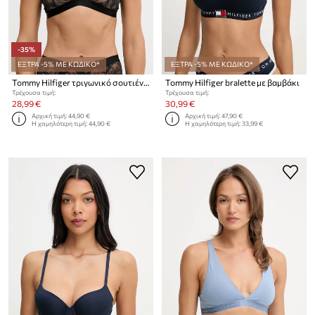
-35%
ΕΞΤΡΑ -5% ΜΕ ΚΩΔΙΚΟ*
ΕΞΤΡΑ -5% ΜΕ ΚΩΔΙΚΟ*
Tommy Hilfiger τριγωνικό σουτιέν δαντέλα
Tommy Hilfiger bralette με βαμβάκι
Τρέχουσα τιμή:
Τρέχουσα τιμή:
28,99 €
30,99 €
Αρχική τιμή:
44,90 €
Αρχική τιμή:
47,90 €
Η χαμηλότερη τιμή:
44,90 €
Η χαμηλότερη τιμή:
33,99 €