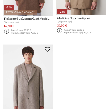
-21%
-24%
ΕΞΤΡΑ -5% ΜΕ ΚΩΔΙΚΟ*
Medicine Παρκά ανδρικά
Παλτό από μείγμα μαλλιού Medicine
Τρέχουσα τιμή:
Τρέχουσα τιμή:
37,90 €
62,90 €
Αρχική τιμή:
89,90 €
Αρχική τιμή:
99,90 €
Η χαμηλότερη τιμή:
49,90 €
Η χαμηλότερη τιμή:
79,90 €