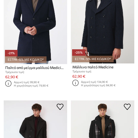
-25%
-21%
ΕΞΤΡΑ -5% ΜΕ ΚΩΔΙΚΟ*
ΕΞΤΡΑ -5% ΜΕ ΚΩΔΙΚΟ*
Μάλλινο παλτό Medicine
Παλτό από μείγμα μαλλιού Medicine
Τρέχουσα τιμή:
Τρέχουσα τιμή:
62,90 €
62,90 €
Αρχική τιμή:
134,90 €
Αρχική τιμή:
99,90 €
Η χαμηλότερη τιμή:
84,90 €
Η χαμηλότερη τιμή:
79,90 €