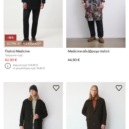
-16%
ΕΞΤΡΑ -5% ΜΕ ΚΩΔΙΚΟ*
Παλτό Medicine
Medicine αδιάβροχο παλτό
Τρέχουσα τιμή:
62,90 €
44,90 €
Αρχική τιμή:
124,90 €
Η χαμηλότερη τιμή:
74,90 €