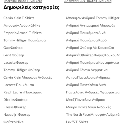
Marella Παλτά Γυναικεία
Answear.LAB Παλτά Γυναικεία
Δημοφιλείς κατηγορίες
Calvin Klein T-Shirts
Μπουφάν Ανδρικά Tommy Hilfiger
Μπουφάν Ανδρικά Nike
Ανδρικά Αντιανεμικά Μπουφάν
Emporio Armani T-Shirts
Ανδρικά Πουκάμισα Λινά
Tommy Hilfiger Πουκάμισα
Ανδρικά Πουκάμισα Καρό
Gap Φούτερ
Ανδρικά Φούτερ Με Κουκούλα
Gant Φούτερ
Ανδρικές Φούτερ Χωρις Κουκουλα
Lacoste Φούτερ
Ανδρικά Πουκάμισα Κοντομάνικα
Tommy Hilfiger Φούτερ
Ανδρικά Γάντια Δερμάτινα
Calvin Klein Μπουφαν Ανδρικές
Ασπρα Παντελονια Ανδρικές
Lacoste Πουκάμισα
Ανδρικά Παντελόνια Λινά
Ralph Lauren Πουκάμισα
Παντελονια Ανδρικές Υφασματινα
Dickies Φούτερ
Μπεζ Παντελονι Ανδρικο
Ellesse Φουτερ
Μαυρα Παντελονια Ανδρικές
Napapijri Φούτερ
The North Face Μπουφάν Ανδρικά
Φούτερ Nike
Levi'S T-Shirts