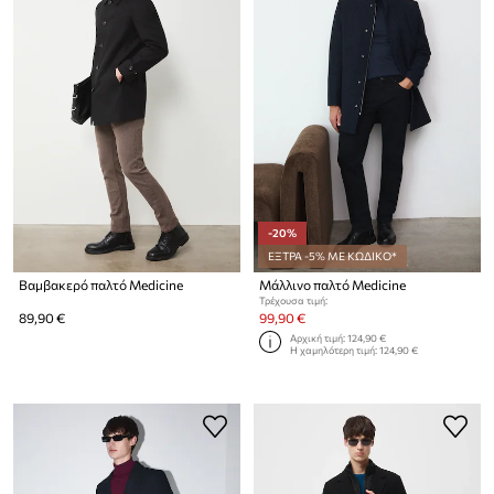
-20%
ΕΞΤΡΑ -5% ΜΕ ΚΩΔΙΚΟ*
Βαμβακερό παλτό Medicine
Μάλλινο παλτό Medicine
Τρέχουσα τιμή:
89,90 €
99,90 €
Αρχική τιμή:
124,90 €
Η χαμηλότερη τιμή:
124,90 €