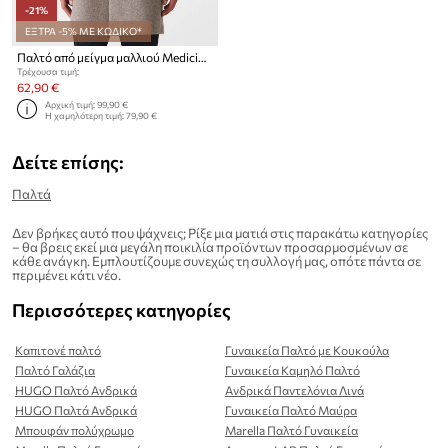
-21%
ΕΞΤΡΑ -5% ΜΕ ΚΩΔΙΚΟ*
Παλτό από μείγμα μαλλιού Medicine
Τρέχουσα τιμή:
62,90 €
Αρχική τιμή:
99,90 €
Η χαμηλότερη τιμή:
79,90 €
Δείτε επίσης:
Παλτά
Δεν βρήκες αυτό που ψάχνεις; Ρίξε μια ματιά στις παρακάτω κατηγορίες
– θα βρεις εκεί μια μεγάλη ποικιλία προϊόντων προσαρμοσμένων σε
κάθε ανάγκη. Εμπλουτίζουμε συνεχώς τη συλλογή μας, οπότε πάντα σε
περιμένει κάτι νέο.
Περισσότερες κατηγορίες
Καπιτονέ παλτό
Γυναικεία Παλτό με Κουκούλα
Παλτό Γαλάζια
Γυναικεία Καμηλό Παλτό
HUGO Παλτό Ανδρικά
Ανδρικά Παντελόνια Λινά
HUGO Παλτά Ανδρικά
Γυναικεία Παλτό Μαύρα
Μπουφάν πολύχρωμο
Marella Παλτό Γυναικεία