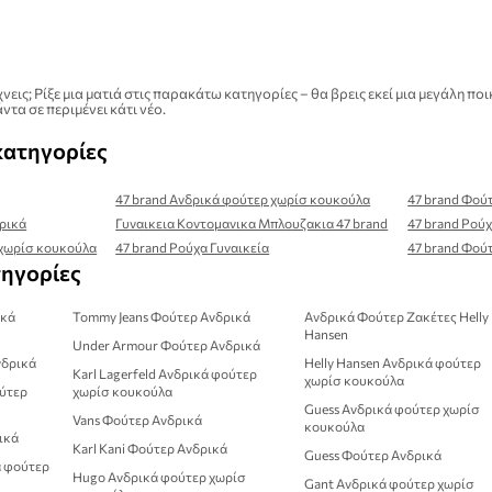
νεις; Ρίξε μια ματιά στις παρακάτω κατηγορίες – θα βρεις εκεί μια μεγάλη
ντα σε περιμένει κάτι νέο.
κατηγορίες
47 brand Ανδρικά φούτερ χωρίσ κουκούλα
47 brand Φού
ρικά
Γυναικεια Κοντομανικα Μπλουζακια 47 brand
47 brand Ρού
 χωρίσ κουκούλα
47 brand Ρούχα Γυναικεία
47 brand Φού
τηγορίες
ικά
Tommy Jeans Φούτερ Ανδρικά
Ανδρικά Φούτερ Ζακέτες Helly
Hansen
Under Armour Φούτερ Ανδρικά
νδρικά
Helly Hansen Ανδρικά φούτερ
Karl Lagerfeld Ανδρικά φούτερ
χωρίσ κουκούλα
ούτερ
χωρίσ κουκούλα
Guess Ανδρικά φούτερ χωρίσ
Vans Φούτερ Ανδρικά
κουκούλα
ικά
Karl Kani Φούτερ Ανδρικά
Guess Φούτερ Ανδρικά
ά φούτερ
Hugo Ανδρικά φούτερ χωρίσ
Gant Ανδρικά φούτερ χωρίσ