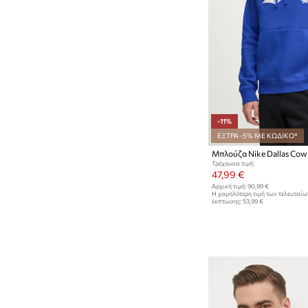
-11%
ΕΞΤΡΑ -5% ΜΕ ΚΩΔΙΚΟ*
Μπλούζα Nike Dallas Cow
Τρέχουσα τιμή:
47,99 €
Αρχική τιμή:
90,99 €
Η χαμηλότερη τιμή των τελευταί
έκπτωσης:
53,99 €