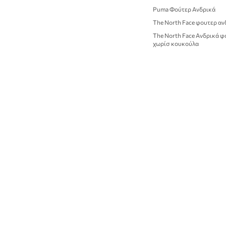
Puma Φούτερ Ανδρικά
The North Face φουτερ αν
The North Face Ανδρικά 
χωρίσ κουκούλα