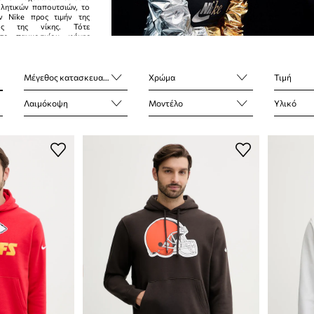
λητικών παπουτσιών, το
ν Nike προς τιμήν της
άς της νίκης. Τότε
 το παγκοσμίου φήμης
μάρκας - το διάσημο
Μέγεθος κατασκευαστή
Χρώμα
Τιμή
Λαιμόκοψη
Μοντέλο
Υλικό