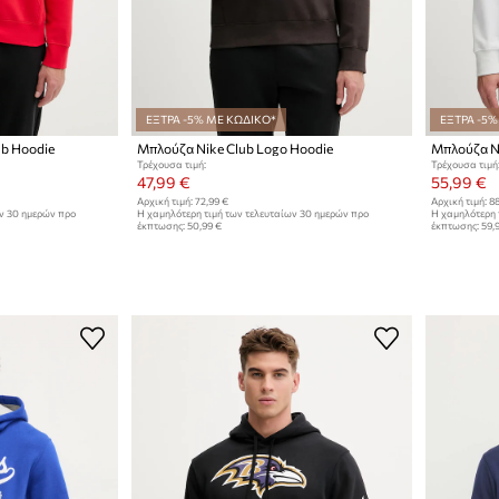
ΕΞΤΡΑ -5% ΜΕ ΚΩΔΙΚΟ*
ΕΞΤΡΑ -5%
ub Hoodie
Μπλούζα Nike Club Logo Hoodie
Μπλούζα Ni
Τρέχουσα τιμή:
Τρέχουσα τιμή
47,99 €
55,99 €
Αρχική τιμή:
72,99 €
Αρχική τιμή:
88
ων 30 ημερών προ
Η χαμηλότερη τιμή των τελευταίων 30 ημερών προ
Η χαμηλότερη 
έκπτωσης:
50,99 €
έκπτωσης:
59,