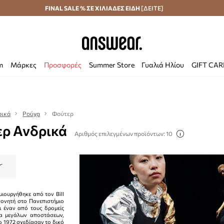
Αποστολή σε 24 ώρες
FINAL SALE % ΣΕ ΧΙΛΙΑΔΕΣ ΕΙΔΗ
Εξοικονομήστε με το Answear Club
[ΔΕΙΤΕ]
m
Μάρκες
Προσφορές
Summer Store
Γυαλιά Ηλίου
GIFT CA
ρικά
Ρούχα
Φούτερ
ερ Ανδρικά
Αριθμός επιλεγμένων προϊόντων: 10
μιουργήθηκε από τον Bill
ονητή στο Πανεπιστήμιο
ι έναν από τους δρομείς
έα μεγάλων αποστάσεων,
Το 1972 σχεδίασαν το δικό