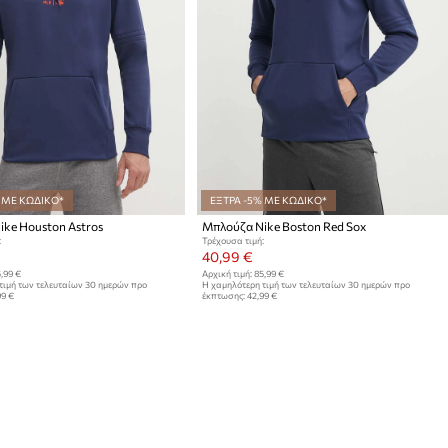
 ΜΕ ΚΩΔΙΚΟ*
ΕΞΤΡΑ -5% ΜΕ ΚΩΔΙΚΟ*
ke Houston Astros
Μπλούζα Nike Boston Red Sox
:
Τρέχουσα τιμή:
40,99 €
,99 €
Αρχική τιμή:
85,99 €
τιμή των τελευταίων 30 ημερών προ
Η χαμηλότερη τιμή των τελευταίων 30 ημερών προ
99 €
έκπτωσης:
42,99 €