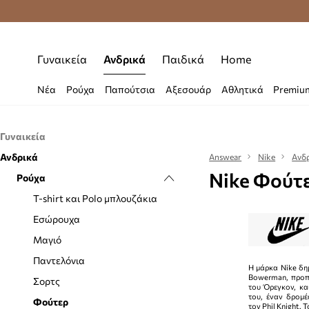
Δωρεάν μεταφορικά από 70 €
Γυναικεία
Ανδρικά
Παιδικά
Home
Νέα
Ρούχα
Παπούτσια
Αξεσουάρ
Αθλητικά
Premiu
Γυναικεία
Ανδρικά
Ρούχα
Answear
Nike
Ανδ
Nike Φούτ
Παπούτσια
Ρούχα
Μαγιό
Αξεσουάρ
Τοπ και μπλουζάκια
Αθλητικά
T-shirt και Polo μπλουζάκια
Αθλητικός εξοπλισμός
Εσώρουχα
Αξεσουάρ κολύμβησης
Μαγιό
Γάντια
Παντελόνια
Η μάρκα Nike δη
Bowerman, προπ
Γυαλιά
Σορτς
του Όρεγκον, κα
του, έναν δρομ
Θήκες για γυναίκες
Φούτερ
τον Phil Knight. 