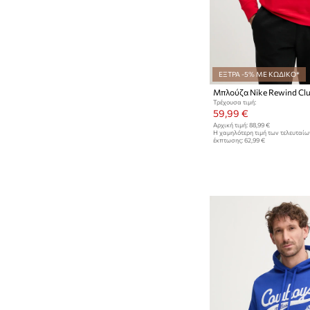
ΕΞΤΡΑ -5% ΜΕ ΚΩΔΙΚΟ*
Μπλούζα Nike Rewind Cl
Τρέχουσα τιμή:
59,99 €
Αρχική τιμή:
88,99 €
Η χαμηλότερη τιμή των τελευταί
έκπτωσης:
62,99 €