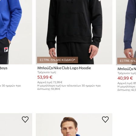
ΕΞΤΡΑ -5% ΜΕ ΚΩΔΙΚΟ*
ΕΞΤΡΑ -5%
boys
Μπλούζα Nike Club Logo Hoodie
Μπλούζα Ni
Τρέχουσα τιμή:
Τρέχουσα τιμή
53,99 €
40,99 €
Αρχική τιμή:
72,99 €
Αρχική τιμή:
85
ων 30 ημερών προ
Η χαμηλότερη τιμή των τελευταίων 30 ημερών προ
Η χαμηλότερη 
έκπτωσης:
55,99 €
έκπτωσης:
42,