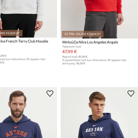
 ΜΕ ΚΩΔΙΚΟ*
ΕΞΤΡΑ -5% ΜΕ ΚΩΔΙΚΟ*
ke French Terry Club Hoodie
Μπλούζα Nike Los Angeles Angels
:
Τρέχουσα τιμή:
47,99 €
,99 €
Αρχική τιμή:
85,99 €
τιμή των τελευταίων 30 ημερών προ
Η χαμηλότερη τιμή των τελευταίων 30 ημερών προ
99 €
έκπτωσης:
49,99 €