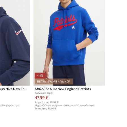
-11%
ΕΞΤΡΑ -5% ΜΕ ΚΩΔΙΚΟ*
Φούτερ από μαλλί και μείγμα Nike New England Patriots
Μπλούζα Nike New England Patriots
Τρέχουσα τιμή:
47,99 €
Αρχική τιμή:
90,99 €
ων 30 ημερών προ
Η χαμηλότερη τιμή των τελευταίων 30 ημερών προ
έκπτωσης:
53,99 €