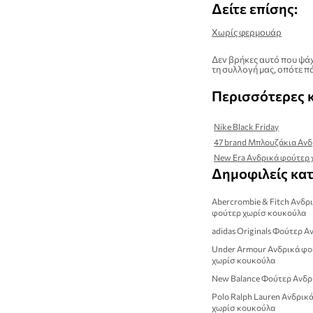
Δείτε επίσης:
Χωρίς φερμουάρ
Δεν βρήκες αυτό που ψάχ
τη συλλογή μας, οπότε πά
Περισσότερες 
Nike Black Friday
47 brand Μπλουζάκια Ανδ
New Era Ανδρικά φούτερ
Δημοφιλείς κα
Abercrombie & Fitch Ανδρ
φούτερ χωρίσ κουκούλα
adidas Originals Φούτερ Α
Under Armour Ανδρικά φ
χωρίσ κουκούλα
New Balance Φούτερ Ανδρ
Polo Ralph Lauren Ανδρικ
χωρίσ κουκούλα