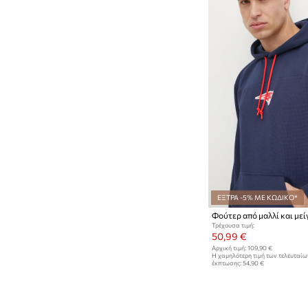
ΕΞΤΡΑ -5% ΜΕ ΚΩΔΙΚΟ*
Τρέχουσα τιμή:
50,99 €
Αρχική τιμή:
109,90 €
Η χαμηλότερη τιμή των τελευταί
έκπτωσης:
54,90 €