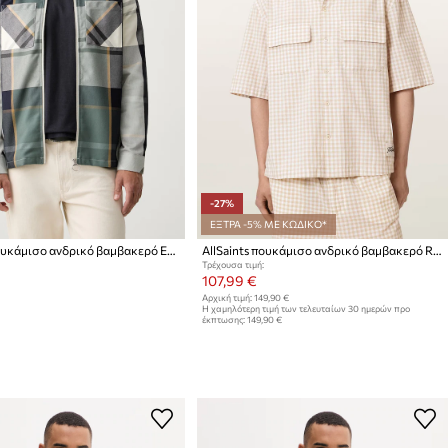
-27%
ΕΞΤΡΑ -5% ΜΕ ΚΩΔΙΚΟ*
Barbour πουκάμισο ανδρικό βαμβακερό ETTRICK
AllSaints πουκάμισο ανδρικό βαμβακερό ROCKLAND
Τρέχουσα τιμή:
107,99 €
Αρχική τιμή:
149,90 €
Η χαμηλότερη τιμή των τελευταίων 30 ημερών προ
έκπτωσης:
149,90 €