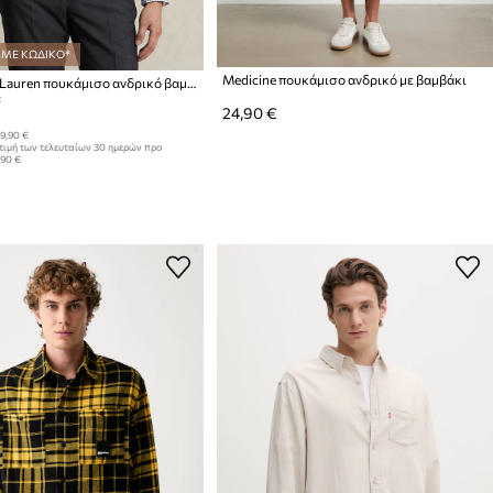
 ΜΕ ΚΩΔΙΚΟ*
Medicine πουκάμισο ανδρικό με βαμβάκι
Polo Ralph Lauren πουκάμισο ανδρικό βαμβακερό
:
24,90 €
9,90 €
τιμή των τελευταίων 30 ημερών προ
,90 €