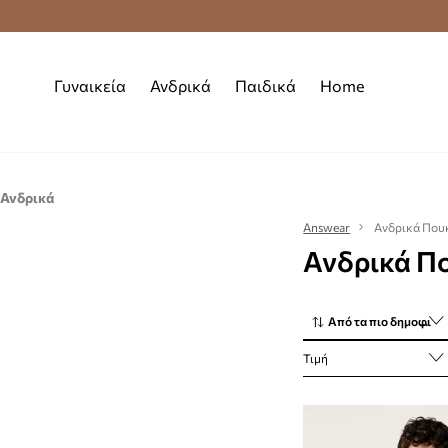
Δωρεάν μεταφορικά από 70 €
Γυναικεία
Ανδρικά
Παιδικά
Home
Ανδρικά
Ρούχα
Answear
Ανδρικά Που
Ανδρικά Π
Πουκάμισα
Από τα πιο δημοφιλή
Τιμή