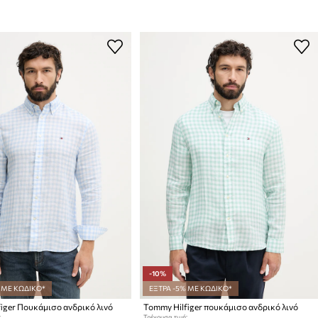
-10%
 ΜΕ ΚΩΔΙΚΟ*
ΕΞΤΡΑ -5% ΜΕ ΚΩΔΙΚΟ*
iger Πουκάμισο ανδρικό λινό
Tommy Hilfiger πουκάμισο ανδρικό λινό
:
Τρέχουσα τιμή: