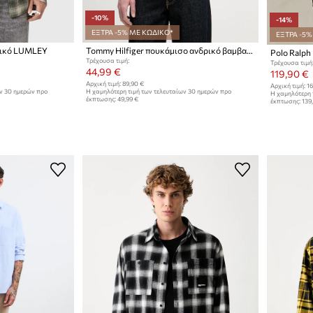
-10%
-14%
ΕΞΤΡΑ -5% ΜΕ ΚΩΔΙΚΟ*
ΕΞΤΡΑ -5%
δρικό LUMLEY
Tommy Hilfiger πουκάμισο ανδρικό βαμβακερό
Τρέχουσα τιμή:
Τρέχουσα τιμή
44,99 €
119,90 €
Αρχική τιμή:
89,90 €
Αρχική τιμή:
16
ων 30 ημερών προ
Η χαμηλότερη τιμή των τελευταίων 30 ημερών προ
Η χαμηλότερη 
έκπτωσης:
49,99 €
έκπτωσης:
139