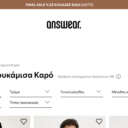
Αποστολή σε 24 ώρες
FINAL SALE % ΣΕ ΧΙΛΙΑΔΕΣ ΕΙΔΗ
Εξοικονομήστε με το Answear Club
[ΔΕΙΤΕ]
κάμισα Καρό
ουκάμισα Καρό
Αριθμός επιλεγμένων προϊόντων: 88
Τμήμα
Γενικό μέγεθος
Μέγεθος κα
Τύπος προσφοράς