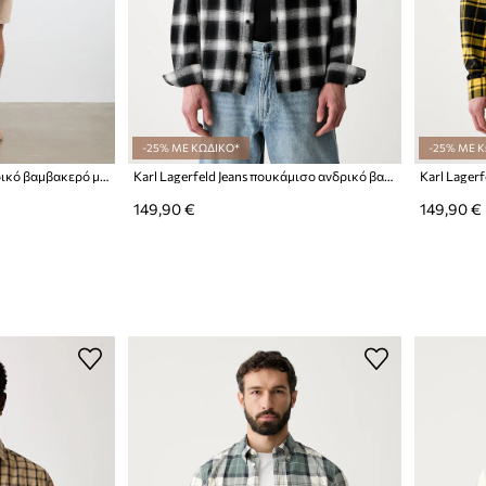
-25% ΜΕ ΚΩΔΙΚΟ*
-25% ΜΕ 
Medicine πουκάμισο ανδρικό βαμβακερό με ελαστάν
Karl Lagerfeld Jeans πουκάμισο ανδρικό βαμβακερό
149,90 €
149,90 €