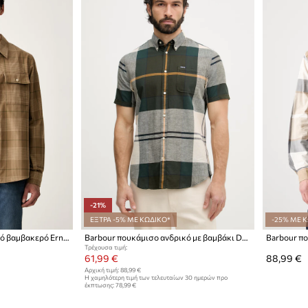
-21%
ΕΞΤΡΑ -5% ΜΕ ΚΩΔΙΚΟ*
-25% ΜΕ 
HUGO πουκάμισο ανδρικό βαμβακερό Ernio
Barbour πουκάμισο ανδρικό με βαμβάκι Douglas
Τρέχουσα τιμή:
61,99 €
88,99 €
Αρχική τιμή:
88,99 €
Η χαμηλότερη τιμή των τελευταίων 30 ημερών προ
έκπτωσης:
78,99 €