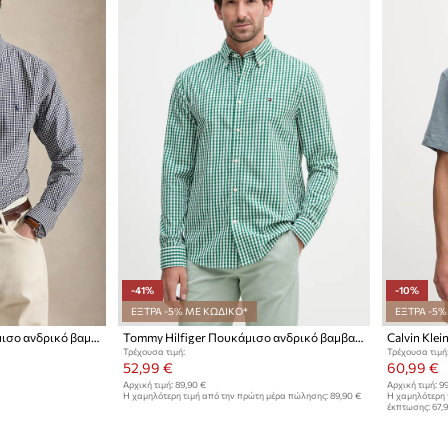
-41%
-10%
ΕΞΤΡΑ -5% ΜΕ ΚΩΔΙΚΟ*
ΕΞΤΡΑ -5%
Polo Ralph Lauren πουκάμισο ανδρικό βαμβακερό
Tommy Hilfiger Πουκάμισο ανδρικό βαμβακερό
Calvin Kle
Τρέχουσα τιμή:
Τρέχουσα τιμή
52,99 €
60,99 €
Αρχική τιμή:
89,90 €
Αρχική τιμή:
99
Η χαμηλότερη τιμή από την πρώτη μέρα πώλησης:
89,90 €
Η χαμηλότερη 
έκπτωσης:
67,