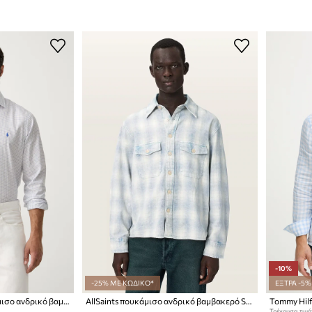
-10%
-25% ΜΕ ΚΩΔΙΚΟ*
ΕΞΤΡΑ -5%
Polo Ralph Lauren πουκάμισο ανδρικό βαμβακερό
AllSaints πουκάμισο ανδρικό βαμβακερό SANTOS
Tommy Hilf
Τρέχουσα τιμή