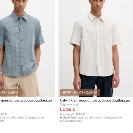
 ΜΕ ΚΩΔΙΚΟ*
ΕΞΤΡΑ -5% ΜΕ ΚΩΔΙΚΟ*
in πουκάμισο ανδρικό βαμβακερό
Calvin Klein πουκάμισο ανδρικό βαμβακερό
:
Τρέχουσα τιμή:
60,99 €
,90 €
Αρχική τιμή:
99,90 €
τιμή των τελευταίων 30 ημερών προ
Η χαμηλότερη τιμή των τελευταίων 30 ημερών προ
99 €
έκπτωσης:
64,99 €