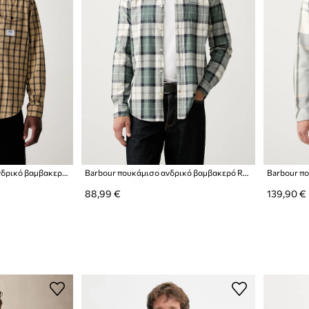
HUGO Blue πουκάμισο ανδρικό βαμβακερό Ebaltow
Barbour πουκάμισο ανδρικό βαμβακερό Rawley
88,99 €
139,90 €