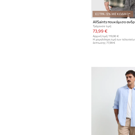
ΕΞΤΡΑ -5% ΜΕ ΚΩΔΙΚΟ*
AllSaints πουκάμισο αν
Τρέχουσα τιμή:
73,99 €
Αρχική τιμή:
119,90 €
Η χαμηλότερη τιμή των τελευταί
έκπτωσης:
77,99 €