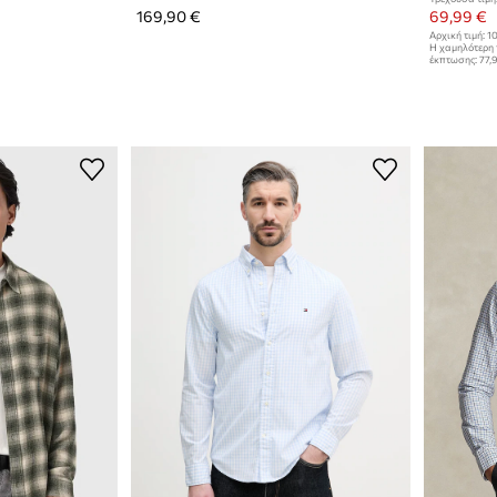
169,90 €
69,99 €
Αρχική τιμή:
10
Η χαμηλότερη 
έκπτωσης:
77,