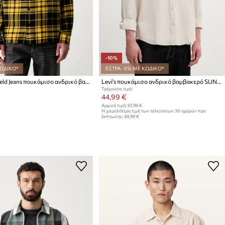
-10%
ΚΩΔΙΚΟ*
ΕΞΤΡΑ -5% ΜΕ ΚΩΔΙΚΟ*
Karl Lagerfeld Jeans πουκάμισο ανδρικό βαμβακερό
Levi's πουκάμισο ανδρικό βαμβακερό SUNSET 1 POCKET
Τρέχουσα τιμή:
44,99 €
Αρχική τιμή:
67,99 €
Η χαμηλότερη τιμή των τελευταίων 30 ημερών προ
έκπτωσης:
49,99 €