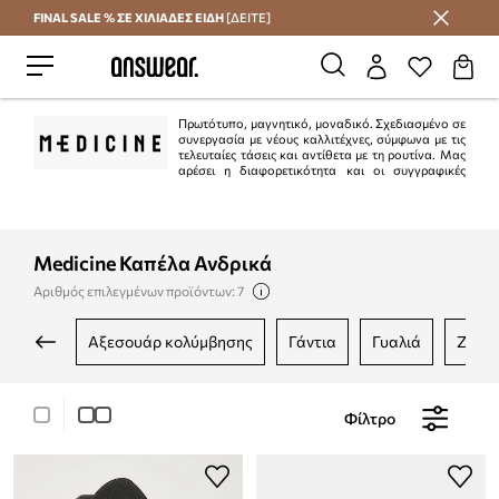
FINAL SALE % ΣΕ ΧΙΛΙΑΔΕΣ ΕΙΔΗ
[ΔΕΙΤΕ]
Εξοικονομήστε με το Answear Club
Πρωτότυπο, μαγνητικό, μοναδικό. Σχεδιασμένο σε
συνεργασία με νέους καλλιτέχνες, σύμφωνα με τις
τελευταίες τάσεις και αντίθετα με τη ρουτίνα. Μας
αρέσει η διαφορετικότητα και οι συγγραφικές
λύσεις.
Medicine Καπέλα Ανδρικά
Αριθμός επιλεγμένων προϊόντων: 7
αξεσουάρ κολύμβησης
γάντια
γυαλιά
ζώνε
Φίλτρο