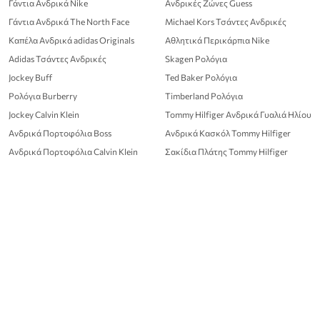
Γάντια Ανδρικά Nike
Ανδρικές Ζώνες Guess
Γάντια Ανδρικά The North Face
Michael Kors Τσάντες Ανδρικές
Καπέλα Ανδρικά adidas Originals
Αθλητικά Περικάρπια Nike
Adidas Τσάντες Ανδρικές
Skagen Ρολόγια
Jockey Buff
Ted Baker Ρολόγια
Ρολόγια Burberry
Timberland Ρολόγια
Jockey Calvin Klein
Tommy Hilfiger Ανδρικά Γυαλιά Ηλίου
Ανδρικά Πορτοφόλια Boss
Ανδρικά Κασκόλ Tommy Hilfiger
Ανδρικά Πορτοφόλια Calvin Klein
Σακίδια Πλάτης Tommy Hilfiger