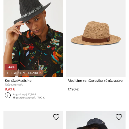
-44%
ΕΞΤΡΑ -5% ΜΕ ΚΩΔΙΚΟ*
Καπέλο Medicine
Medicine καπέλο ανδρικό πλεγμένο
Τρέχουσα τιμή:
9,90 €
17,90 €
Αρχική τιμή:
17,90 €
Η χαμηλότερη τιμή:
17,90 €