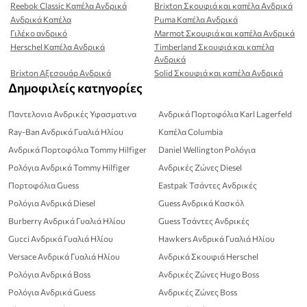
Reebok Classic Καπέλα Ανδρικά
Brixton Σκουφιά και καπέλα Ανδρικά
Ανδρικά Kαπέλα
Puma Καπέλα Ανδρικά
Γιλέκο ανδρικό
Marmot Σκουφιά και καπέλα Ανδρικά
Herschel Καπέλα Ανδρικά
Timberland Σκουφιά και καπέλα
Ανδρικά
Brixton Αξεσουάρ Ανδρικά
Solid Σκουφιά και καπέλα Ανδρικά
Δημοφιλείς κατηγορίες
Παντελονια Ανδρικές Υφασματινα
Ανδρικά Πορτοφόλια Karl Lagerfeld
Ray-Ban Ανδρικά Γυαλιά Ηλίου
Καπέλα Columbia
Ανδρικά Πορτοφόλια Tommy Hilfiger
Daniel Wellington Ρολόγια
Ρολόγια Ανδρικά Tommy Hilfiger
Ανδρικές Ζώνες Diesel
Πορτοφόλια Guess
Eastpak Τσάντες Ανδρικές
Ρολόγια Ανδρικά Diesel
Guess Ανδρικά Κασκόλ
Burberry Ανδρικά Γυαλιά Ηλίου
Guess Τσάντες Ανδρικές
Gucci Ανδρικά Γυαλιά Ηλίου
Hawkers Ανδρικά Γυαλιά Ηλίου
Versace Ανδρικά Γυαλιά Ηλίου
Ανδρικά Σκουφιά Herschel
Ρολόγια Ανδρικά Boss
Ανδρικές Ζώνες Hugo Boss
Ρολόγια Ανδρικά Guess
Ανδρικές Ζώνες Boss