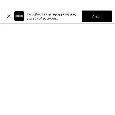
Κατεβάστε την εφαρμογή μας
Λήψη
για εύκολες αγορές
-20%
έκπτωση στην πρώτη σας
αγορά** για την εγγραφή σας στο
ενημερωτικό μας δελτίο.
Γίνετε μέλος της κοινότητάς μας για να λαμβάνετε πληροφορίες
σχετικά με τις τελευταίες προσφορές και προϊόντα.