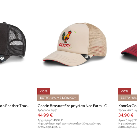
-10%
-10%
ΕΞΤΡΑ -5% ΜΕ ΚΩΔΙΚΟ*
ΕΞΤΡΑ -5%
Goorin Bros καπέλο με γείσο Panther Trucker
Goorin Bros καπέλο με γείσο Neo Farm - Cocky Rooster
Καπέλο Goo
Τρέχουσα τιμή:
Τρέχουσα τιμή
44,99 €
34,90 €
Αρχική τιμή:
49,99 €
Αρχική τιμή:
38
Η χαμηλότερη τιμή των τελευταίων 30 ημερών προ
Η χαμηλότερη 
έκπτωσης:
49,99 €
έκπτωσης:
38,