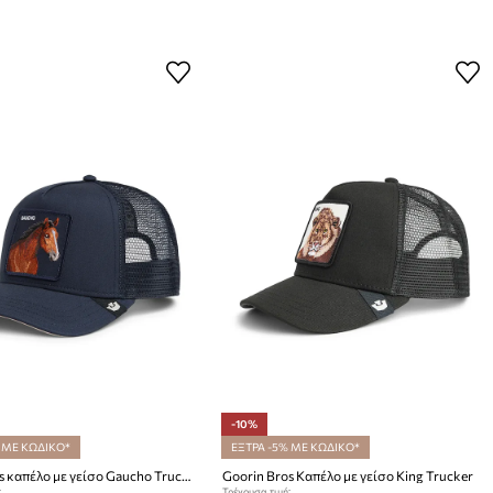
-10%
 ΜΕ ΚΩΔΙΚΟ*
ΕΞΤΡΑ -5% ΜΕ ΚΩΔΙΚΟ*
Goorin Bros καπέλο με γείσο Gaucho Trucker
Goorin Bros Καπέλο με γείσο King Trucker
:
Τρέχουσα τιμή: