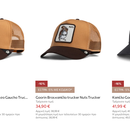
-10%
-16%
ΕΞΤΡΑ -5% ΜΕ ΚΩΔΙΚΟ*
ΕΞΤΡΑ -5%
Goorin Bros Καπέλο με γείσο Gaucho Trucker
Goorin Bros καπέλο trucker Nuts Trucker
Καπέλο Goo
Τρέχουσα τιμή:
Τρέχουσα τιμή
34,90 €
41,99 €
Αρχική τιμή:
38,99 €
Αρχική τιμή:
49
ων 30 ημερών προ
Η χαμηλότερη τιμή των τελευταίων 30 ημερών προ
Η χαμηλότερη 
έκπτωσης:
38,99 €
έκπτωσης:
49,