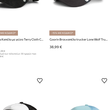
 ΜΕ ΚΩΔΙΚΟ*
-15% ΜΕ ΚΩΔΙΚΟ*
Goorin Bros Καπέλο με γείσο Terry Cloth Cat
Goorin Bros καπέλο trucker Lone Wolf Trucker
:
38,99 €
,99 €
τιμή των τελευταίων 30 ημερών προ
99 €