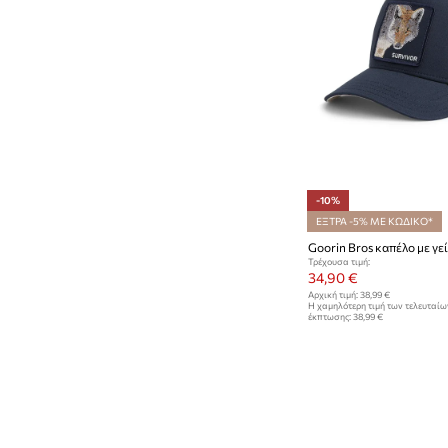
-10%
ΕΞΤΡΑ -5% ΜΕ ΚΩΔΙΚΟ*
Τρέχουσα τιμή:
34,90 €
Αρχική τιμή:
38,99 €
Η χαμηλότερη τιμή των τελευταί
έκπτωσης:
38,99 €