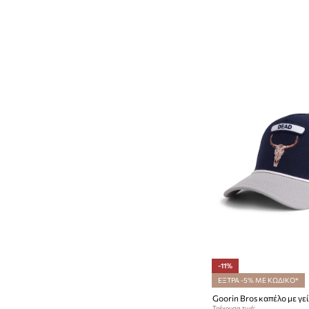
-11%
ΕΞΤΡΑ -5% ΜΕ ΚΩΔΙΚΟ*
Τρέχουσα τιμή: