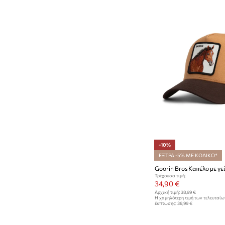
-10%
ΕΞΤΡΑ -5% ΜΕ ΚΩΔΙΚΟ*
Τρέχουσα τιμή:
34,90 €
Αρχική τιμή:
38,99 €
Η χαμηλότερη τιμή των τελευταί
έκπτωσης:
38,99 €