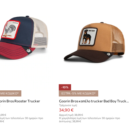
-10%
 ΜΕ ΚΩΔΙΚΟ*
ΕΞΤΡΑ -5% ΜΕ ΚΩΔΙΚΟ*
rin Bros Rooster Trucker
Goorin Bros καπέλο trucker Bad Boy Trucker
:
Τρέχουσα τιμή:
34,90 €
,99 €
Αρχική τιμή:
38,99 €
τιμή των τελευταίων 30 ημερών προ
Η χαμηλότερη τιμή των τελευταίων 30 ημερών προ
99 €
έκπτωσης:
38,99 €