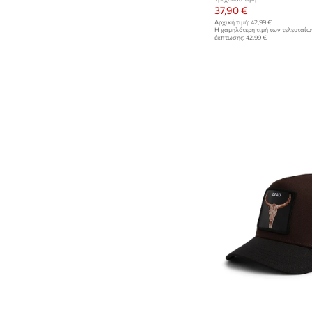
37,90 €
Αρχική τιμή:
42,99 €
Η χαμηλότερη τιμή των τελευταί
έκπτωσης:
42,99 €