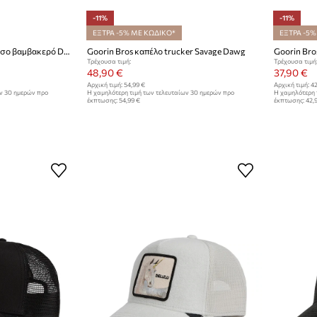
-11%
-11%
ΕΞΤΡΑ -5% ΜΕ ΚΩΔΙΚΟ*
ΕΞΤΡΑ -5%
Goorin Bros καπέλο με γείσο βαμβακερό Dead Skull Trucker
Goorin Bros καπέλο trucker Savage Dawg
Goorin Bro
Τρέχουσα τιμή:
Τρέχουσα τιμή
48,90 €
37,90 €
Αρχική τιμή:
54,99 €
Αρχική τιμή:
42
ων 30 ημερών προ
Η χαμηλότερη τιμή των τελευταίων 30 ημερών προ
Η χαμηλότερη 
έκπτωσης:
54,99 €
έκπτωσης:
42,