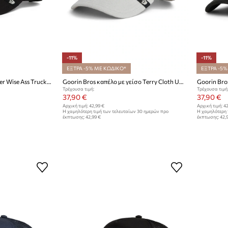
-11%
-11%
ΕΞΤΡΑ -5% ΜΕ ΚΩΔΙΚΟ*
ΕΞΤΡΑ -5%
Goorin Bros καπέλο trucker Wise Ass Trucker
Goorin Bros καπέλο με γείσο Terry Cloth Unicorn
Τρέχουσα τιμή:
Τρέχουσα τιμή
37,90 €
37,90 €
Αρχική τιμή:
42,99 €
Αρχική τιμή:
42
Η χαμηλότερη τιμή των τελευταίων 30 ημερών προ
Η χαμηλότερη 
έκπτωσης:
42,99 €
έκπτωσης:
42,