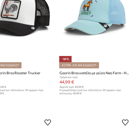
-10%
 ΜΕ ΚΩΔΙΚΟ*
ΕΞΤΡΑ -5% ΜΕ ΚΩΔΙΚΟ*
rin Bros Rooster Trucker
Goorin Bros καπέλο με γείσο Neo Farm - Horsey Horse
:
Τρέχουσα τιμή:
44,99 €
,99 €
Αρχική τιμή:
49,99 €
τιμή των τελευταίων 30 ημερών προ
Η χαμηλότερη τιμή των τελευταίων 30 ημερών προ
99 €
έκπτωσης:
49,99 €