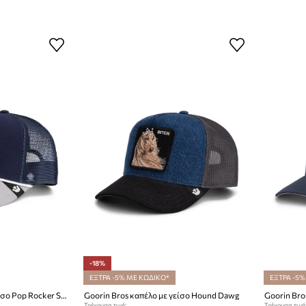
-18%
ΕΞΤΡΑ -5% ΜΕ ΚΩΔΙΚΟ*
ΕΞΤΡΑ -5%
Goorin Bros καπέλο με γείσο Pop Rocker Skull
Goorin Bros καπέλο με γείσο Hound Dawg
Τρέχουσα τιμή:
Τρέχουσα τιμή