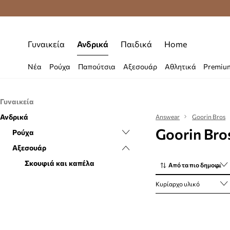
Δωρεάν μεταφορικά από 70 €
Γυναικεία
Ανδρικά
Παιδικά
Home
Νέα
Ρούχα
Παπούτσια
Αξεσουάρ
Αθλητικά
Premiu
Γυναικεία
Ανδρικά
Ρούχα
Answear
Goorin Bros
Goorin Bro
Αξεσουάρ
Ρούχα
Κάλτσες
Αξεσουάρ
Σκουφιά και καπέλα
Κάλτσες
Σκουφιά και καπέλα
Από τα πιο δημοφιλή
Κυρίαρχο υλικό