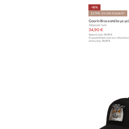
-10%
ΕΞΤΡΑ -5% ΜΕ ΚΩΔΙΚΟ*
Τρέχουσα τιμή:
34,90 €
Αρχική τιμή:
38,99 €
Η χαμηλότερη τιμή των τελευταί
έκπτωσης:
38,99 €