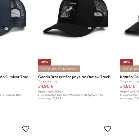
-10%
-10%
ΕΞΤΡΑ -5% ΜΕ ΚΩΔΙΚΟ*
ΕΞΤΡΑ -5%
Goorin Bros καπέλο με γείσο Survivor Trucker
Goorin Bros καπέλο με γείσο Outlaw Trucker
Καπέλο Goo
Τρέχουσα τιμή:
Τρέχουσα τιμή
34,90 €
34,90 €
Αρχική τιμή:
38,99 €
Αρχική τιμή:
38
ων 30 ημερών προ
Η χαμηλότερη τιμή των τελευταίων 30 ημερών προ
Η χαμηλότερη 
έκπτωσης:
38,99 €
έκπτωσης:
38,