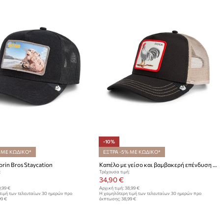
-10%
 ΜΕ ΚΩΔΙΚΟ*
ΕΞΤΡΑ -5% ΜΕ ΚΩΔΙΚΟ*
rin Bros Staycation
Καπέλο με γείσο και βαμβακερή επένδυση Goorin Bros Rooster Trucker
:
Τρέχουσα τιμή:
34,90 €
,99 €
Αρχική τιμή:
38,99 €
τιμή των τελευταίων 30 ημερών προ
Η χαμηλότερη τιμή των τελευταίων 30 ημερών προ
99 €
έκπτωσης:
38,99 €