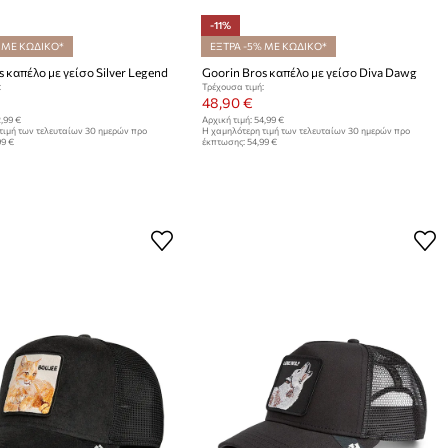
-11%
 ΜΕ ΚΩΔΙΚΟ*
ΕΞΤΡΑ -5% ΜΕ ΚΩΔΙΚΟ*
s καπέλο με γείσο Silver Legend
Goorin Bros καπέλο με γείσο Diva Dawg
:
Τρέχουσα τιμή:
48,90 €
,99 €
Αρχική τιμή:
54,99 €
τιμή των τελευταίων 30 ημερών προ
Η χαμηλότερη τιμή των τελευταίων 30 ημερών προ
99 €
έκπτωσης:
54,99 €