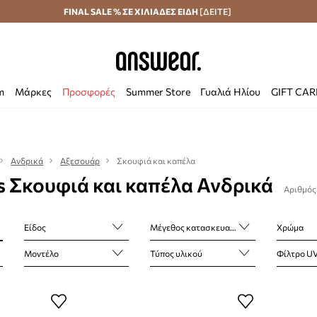
Αποστολή σε 24 ώρες
FINAL SALE % ΣΕ ΧΙΛΙΑΔΕΣ ΕΙΔΗ
Εξοικονομήστε με το Answear Club
[ΔΕΙΤΕ]
m
Μάρκες
Προσφορές
Summer Store
Γυαλιά Ηλίου
GIFT CA
Ανδρικά
Αξεσουάρ
Σκουφιά και καπέλα
s Σκουφιά και καπέλα Ανδρικά
Αριθμός
Είδος
Μέγεθος κατασκευαστή
Χρώμα
Μοντέλο
Τύπος υλικού
Φίλτρο U