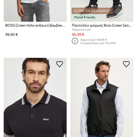
ΕΞΤΡΑ -5% ΜΕ ΚΩΔΙΚΟ*
Planet Friendly
BOSS Green πόλο ανδρικό βαμβακερό Paddy
Παντελόνι φόρμας Boss Green San Jared-C
Τρέχουσα τιμή:
99,90 €
95,99 €
Αρχική τιμή:
139,90 €
Η χαμηλότερη τιμή:
102,99 €