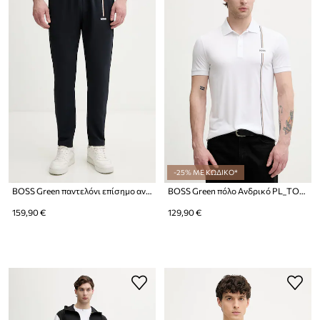
-25% ΜΕ ΚΩΔΙΚΟ*
BOSS Green παντελόνι επίσημο ανδρικό JT_TOC Game
BOSS Green πόλο Ανδρικό PL_TOC Game 3
159,90 €
129,90 €