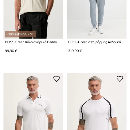
-25% ΜΕ ΚΩΔΙΚΟ*
BOSS Green πόλο ανδρικό Paddy Pro
BOSS Green σετ φόρμας Ανδρικά SW_Tracksuit Set
99,90 €
319,90 €