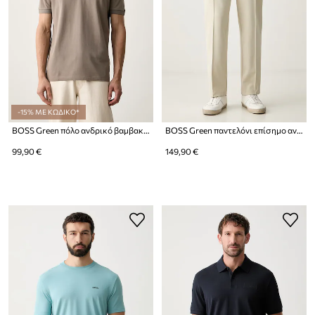
-15% ΜΕ ΚΩΔΙΚΟ*
BOSS Green πόλο ανδρικό βαμβακερό Paddy Structure
BOSS Green παντελόνι επίσημο ανδρικό με βαμβάκι JT_Network Tapered
99,90 €
149,90 €