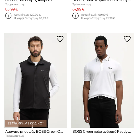
Τρέχουσα τιμή:
Τρέχουσα τιμή:
85,99 €
67,99 €
Αρχική τιμή:
129,90 €
Αρχική τιμή:
109,90 €
Η χαμηλότερη τιμή:
90,99 €
Η χαμηλότερη τιμή:
71,99 €
ΕΞΤΡΑ -5% ΜΕ ΚΩΔΙΚΟ*
Αμάνικο μπουφάν BOSS Green OW_Lite-X Vest
BOSS Green πόλο ανδρικό Paddy Pro
Τρέχουσα τιμή: