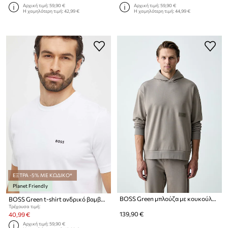
Αρχική τιμή:
59,90 €
Αρχική τιμή:
59,90 €
Η χαμηλότερη τιμή:
42,99 €
Η χαμηλότερη τιμή:
44,99 €
ΕΞΤΡΑ -5% ΜΕ ΚΩΔΙΚΟ*
Planet Friendly
BOSS Green μπλούζα με κουκούλα ανδρική με βαμβάκι SW_Hoodie
BOSS Green t-shirt ανδρικό βαμβακερό με ελαστάν Tee
Τρέχουσα τιμή:
139,90 €
40,99 €
Αρχική τιμή:
59,90 €