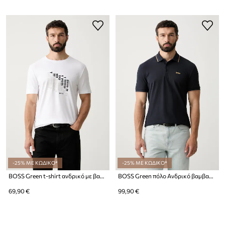
-25% ΜΕ ΚΩΔΙΚΟ*
-25% ΜΕ ΚΩΔΙΚΟ*
BOSS Green t-shirt ανδρικό με βαμβάκι TS_Network Flag
BOSS Green πόλο Ανδρικό βαμβακερό Paddy
69,90 €
99,90 €