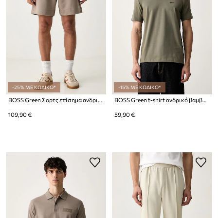
-25% ΜΕ ΚΩΔΙΚΟ*
-15% ΜΕ ΚΩΔΙΚΟ*
BOSS Green Σορτς επίσημα ανδρικά με βαμβάκι JT_Shorts
BOSS Green t-shirt ανδρικό βαμβακερό με ελαστάν Tee
109,90 €
59,90 €