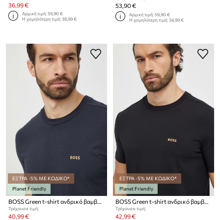
36,99 €
53,90 €
Αρχική τιμή:
59,90 €
Αρχική τιμή:
59,90 €
Η χαμηλότερη τιμή:
38,99 €
Η χαμηλότερη τιμή:
34,99 €
ΕΞΤΡΑ -5% ΜΕ ΚΩΔΙΚΟ*
ΕΞΤΡΑ -5% ΜΕ ΚΩΔΙΚΟ*
Planet Friendly
Planet Friendly
BOSS Green t-shirt ανδρικό βαμβακερό με ελαστάν Tee
BOSS Green t-shirt ανδρικό βαμβακερό με ελαστάν Tee
Τρέχουσα τιμή:
Τρέχουσα τιμή:
40,99 €
42,99 €