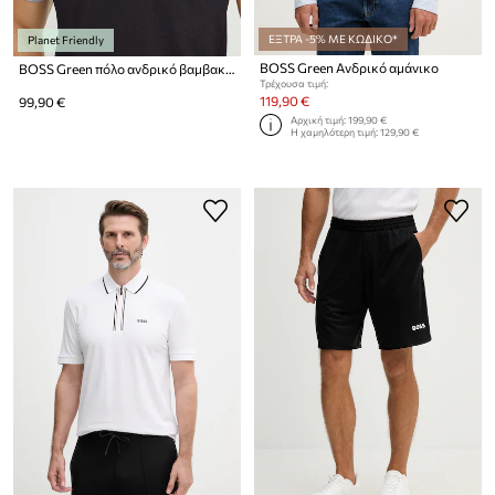
ΕΞΤΡΑ -5% ΜΕ ΚΩΔΙΚΟ*
Planet Friendly
BOSS Green Ανδρικό αμάνικο
BOSS Green πόλο ανδρικό βαμβακερό Paddy
Τρέχουσα τιμή:
119,90 €
99,90 €
Αρχική τιμή:
199,90 €
Η χαμηλότερη τιμή:
129,90 €