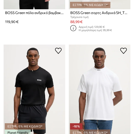
ΕΞΤΡΑ -5% ΜΕ ΚΩΔΙΚΟ*
BOSS Green πόλο ανδρικό βαμβακερό με ελαστάν
BOSS Green σορτς Ανδρικά SH_TOC Spin 9 inch
Τρέχουσα τιμή:
119,90 €
88,99 €
Αρχική τιμή:
129,90 €
Η χαμηλότερη τιμή:
95,99 €
ΕΞΤΡΑ -5% ΜΕ ΚΩΔΙΚΟ*
-10%
Planet Friendly
ΕΞΤΡΑ -5% ΜΕ ΚΩΔΙΚΟ*