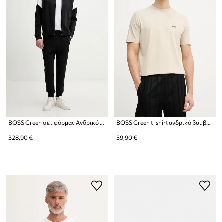
BOSS Green σετ φόρμας Ανδρικό SW_Tracksuit Set
BOSS Green t-shirt ανδρικό βαμβακερό με ελαστάν Tee
328,90 €
59,90 €