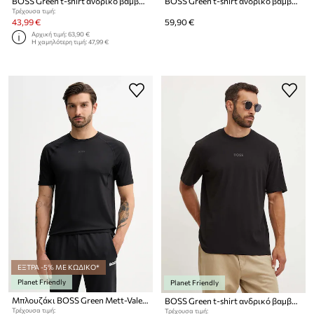
BOSS Green t-shirt ανδρικό βαμβακερό Tee 10
BOSS Green t-shirt ανδρικό βαμβακερό 10
Τρέχουσα τιμή:
43,99 €
59,90 €
Αρχική τιμή:
63,90 €
Η χαμηλότερη τιμή:
47,99 €
ΕΞΤΡΑ -5% ΜΕ ΚΩΔΙΚΟ*
Planet Friendly
Planet Friendly
Μπλουζάκι BOSS Green Mett-Valentine
BOSS Green t-shirt ανδρικό βαμβακερό Tee 10
Τρέχουσα τιμή:
Τρέχουσα τιμή: