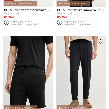
ΕΞΤΡΑ -5% ΜΕ ΚΩΔΙΚΟ*
ΕΞΤΡΑ -5% ΜΕ ΚΩΔΙΚΟ*
BOSS Green σορτς ανδρικά από βαμβάκι
BOSS Green πουκάμισο ανδρικό βαμβακερό ST_Motion L
Τρέχουσα τιμή:
Τρέχουσα τιμή:
85,99 €
86,99 €
Αρχική τιμή:
129,90 €
Αρχική τιμή:
129,90 €
Η χαμηλότερη τιμή:
95,99 €
Η χαμηλότερη τιμή:
91,99 €
ΕΞΤΡΑ -5% ΜΕ ΚΩΔΙΚΟ*
ΕΞΤΡΑ -5% ΜΕ ΚΩΔΙΚΟ*