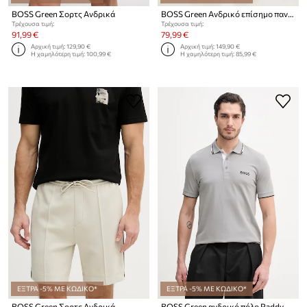
BOSS Green Σορτς Ανδρικά
BOSS Green Ανδρικό επίσημο παντελόνι JT_Join Hadiko
Τρέχουσα τιμή:
Τρέχουσα τιμή:
91,99 €
79,99 €
Αρχική τιμή:
129,90 €
Αρχική τιμή:
149,90 €
Η χαμηλότερη τιμή:
100,99 €
Η χαμηλότερη τιμή:
85,99 €
ΕΞΤΡΑ -5% ΜΕ ΚΩΔΙΚΟ*
ΕΞΤΡΑ -5% ΜΕ ΚΩΔΙΚΟ*
BOSS Green Σορτς Ανδρικά
BOSS Green ανδρικό πόλο Paddy Pro