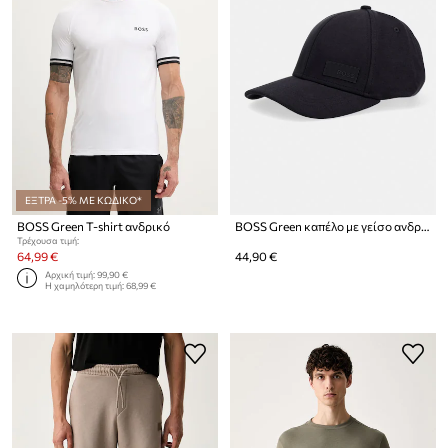
ΕΞΤΡΑ -5% ΜΕ ΚΩΔΙΚΟ*
BOSS Green T-shirt ανδρικό
BOSS Green καπέλο με γείσο ανδρικό με βαμβάκι Lach-J-BOSS
Τρέχουσα τιμή:
64,99 €
44,90 €
Αρχική τιμή:
99,90 €
Η χαμηλότερη τιμή:
68,99 €