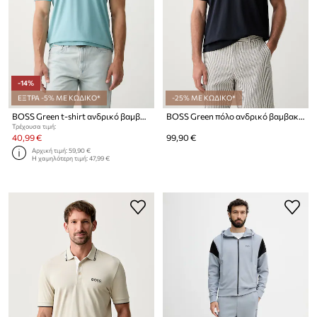
-14%
ΕΞΤΡΑ -5% ΜΕ ΚΩΔΙΚΟ*
-25% ΜΕ ΚΩΔΙΚΟ*
BOSS Green t-shirt ανδρικό βαμβακερό με ελαστάν Tee
BOSS Green πόλο ανδρικό βαμβακερό Paddy Structure
Τρέχουσα τιμή:
40,99 €
99,90 €
Αρχική τιμή:
59,90 €
Η χαμηλότερη τιμή:
47,99 €