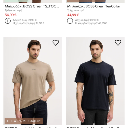
Μπλουζάκι BOSS Green TS_TOC Spin Training
Μπλουζάκι BOSS Green Tee Collar
Τρέχουσα τιμή:
Τρέχουσα τιμή:
56,99 €
44,99 €
Αρχική τιμή:
89,90 €
Αρχική τιμή:
69,90 €
Η χαμηλότερη τιμή:
61,99 €
Η χαμηλότερη τιμή:
49,99 €
ΕΞΤΡΑ -5% ΜΕ ΚΩΔΙΚΟ*