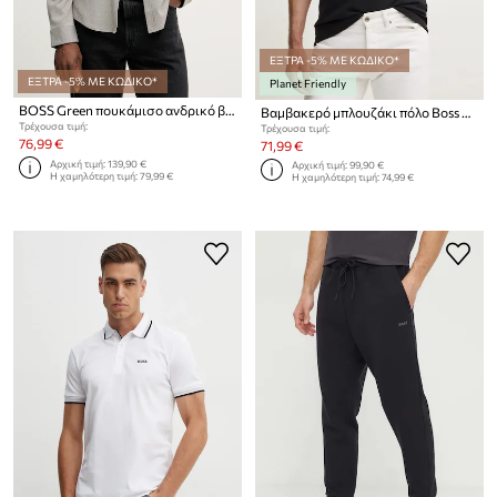
ΕΞΤΡΑ -5% ΜΕ ΚΩΔΙΚΟ*
ΕΞΤΡΑ -5% ΜΕ ΚΩΔΙΚΟ*
Planet Friendly
BOSS Green πουκάμισο ανδρικό βαμβακερό ST_Motion L
Βαμβακερό μπλουζάκι πόλο Boss Green Kenno
Τρέχουσα τιμή:
Τρέχουσα τιμή:
76,99 €
71,99 €
Αρχική τιμή:
139,90 €
Αρχική τιμή:
99,90 €
Η χαμηλότερη τιμή:
79,99 €
Η χαμηλότερη τιμή:
74,99 €