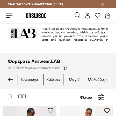
FINAL SALE % ΣΕ ΧΙΛΙΑΔΕΣ ΕΙΔΗ
[ΔΕΙΤΕ]
Εξοικονομήστε με το Answear Club
Η δική μας μάρκα της Answear που δημιουργήθηκε
από γυναίκες για γυναίκες. Μιλάει με τόλμη και
δυνατά για τις γυναίκες στον σύγχρονο κόσμο
μέσα από κυκλικές, θεματικές συλλογές. Η
Answear.LAB είναι το άθροισμα των δυνατοτήτων: τοπικά εργοστάσια, μικρές
ετικέτες και ανεξάρτητοι σχεδιαστές, με τους οποίους μαζί δημιουργεί
πρωτότυπες, περιορισμένης έκδοσης προτάσεις.
First: BE BRAVE!
Φορέματα Answear.LAB
Από εδώ ξεκινούν όλα.
Αριθμός επιλεγμένων προϊόντων: 893
εσώρουχα
κάλτσες
μαγιό
μπλούζες και 
Φίλτρο