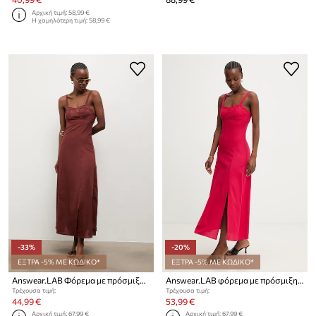
Αρχική τιμή:
58,99 €
Η χαμηλότερη τιμή:
58,99 €
-33%
-20%
ΕΞΤΡΑ -5% ΜΕ ΚΩΔΙΚΟ*
ΕΞΤΡΑ -5% ΜΕ ΚΩΔΙΚΟ*
Answear.LAB Φόρεμα με πρόσμιξη λινού
Answear.LAB φόρεμα με πρόσμιξη λινού
Τρέχουσα τιμή:
Τρέχουσα τιμή:
44,99 €
53,99 €
Αρχική τιμή:
67,99 €
Αρχική τιμή:
67,99 €