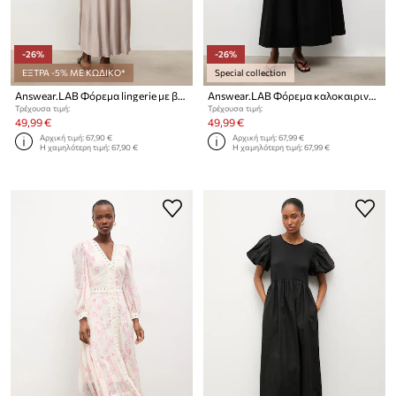
-26%
-26%
ΕΞΤΡΑ -5% ΜΕ ΚΩΔΙΚΟ*
Special collection
Answear.LAB Φόρεμα lingerie με βισκόζη
Answear.LAB Φόρεμα καλοκαιρινό βαμβακερό
Τρέχουσα τιμή:
Τρέχουσα τιμή:
49,99 €
49,99 €
Αρχική τιμή:
67,90 €
Αρχική τιμή:
67,99 €
Η χαμηλότερη τιμή:
67,90 €
Η χαμηλότερη τιμή:
67,99 €