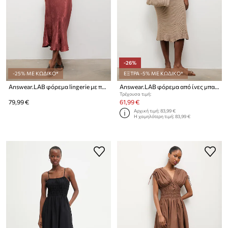
-26%
-25% ΜΕ ΚΩΔΙΚΟ*
ΕΞΤΡΑ -5% ΜΕ ΚΩΔΙΚΟ*
Answear.LAB φόρεμα lingerie με πρόσμιξη λινού
Answear.LAB φόρεμα από ίνες μπαμπού
Τρέχουσα τιμή:
79,99 €
61,99 €
Αρχική τιμή:
83,99 €
Η χαμηλότερη τιμή:
83,99 €