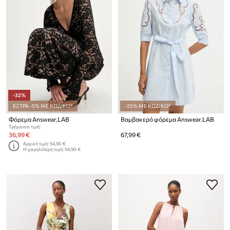
-32%
ΕΞΤΡΑ -5% ΜΕ ΚΩΔΙΚΟ*
-25% ΜΕ ΚΩΔΙΚΟ*
Φόρεμα Answear.LAB
Βαμβακερό φόρεμα Answear.LAB
Τρέχουσα τιμή:
36,99 €
67,99 €
Αρχική τιμή:
54,90 €
Η χαμηλότερη τιμή:
54,90 €