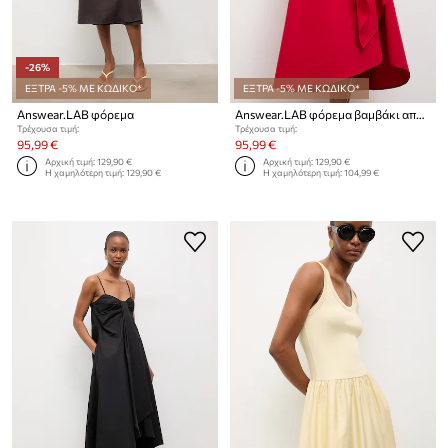
-26%
ΕΞΤΡΑ -5% ΜΕ ΚΩΔΙΚΟ*
ΕΞΤΡΑ -5% ΜΕ ΚΩΔΙΚΟ*
Answear.LAB φόρεμα
Answear.LAB φόρεμα βαμβάκι από την Unscripted collection
Τρέχουσα τιμή:
Τρέχουσα τιμή:
95,99 €
95,99 €
Αρχική τιμή:
129,90 €
Αρχική τιμή:
129,90 €
Η χαμηλότερη τιμή:
129,90 €
Η χαμηλότερη τιμή:
104,99 €