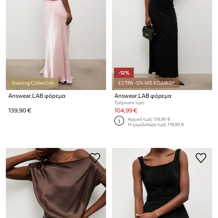
-12%
Evening Collection
ΕΞΤΡΑ -5% ΜΕ ΚΩΔΙΚΟ*
Answear.LAB φόρεμα
Answear.LAB φόρεμα
Τρέχουσα τιμή:
139,90 €
104,99 €
Αρχική τιμή:
159,90 €
Η χαμηλότερη τιμή:
119,90 €