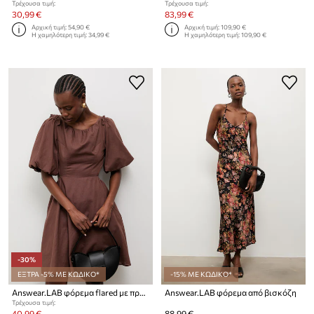
Τρέχουσα τιμή:
Τρέχουσα τιμή:
30,99 €
83,99 €
Αρχική τιμή:
54,90 €
Αρχική τιμή:
109,90 €
Η χαμηλότερη τιμή:
34,99 €
Η χαμηλότερη τιμή:
109,90 €
-30%
ΕΞΤΡΑ -5% ΜΕ ΚΩΔΙΚΟ*
-15% ΜΕ ΚΩΔΙΚΟ*
Answear.LAB φόρεμα flared με πρόσμιξη λινού
Answear.LAB φόρεμα από βισκόζη
Τρέχουσα τιμή:
40,99 €
88,99 €