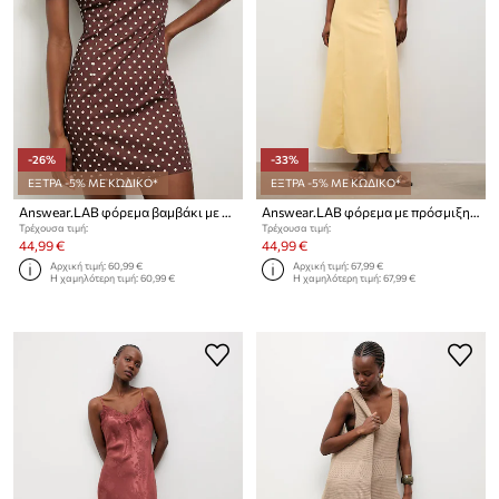
-26%
-33%
ΕΞΤΡΑ -5% ΜΕ ΚΩΔΙΚΟ*
ΕΞΤΡΑ -5% ΜΕ ΚΩΔΙΚΟ*
Answear.LAB φόρεμα βαμβάκι με ελαστάν
Answear.LAB φόρεμα με πρόσμιξη λινού
Τρέχουσα τιμή:
Τρέχουσα τιμή:
44,99 €
44,99 €
Αρχική τιμή:
60,99 €
Αρχική τιμή:
67,99 €
Η χαμηλότερη τιμή:
60,99 €
Η χαμηλότερη τιμή:
67,99 €