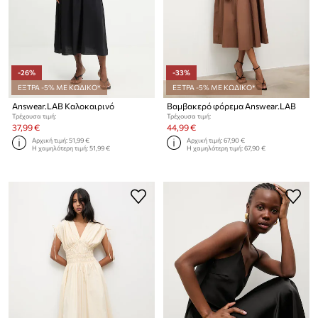
-26%
-33%
ΕΞΤΡΑ -5% ΜΕ ΚΩΔΙΚΟ*
ΕΞΤΡΑ -5% ΜΕ ΚΩΔΙΚΟ*
Answear.LAB Καλοκαιρινό
Βαμβακερό φόρεμα Answear.LAB
Τρέχουσα τιμή:
Τρέχουσα τιμή:
37,99 €
44,99 €
Αρχική τιμή:
51,99 €
Αρχική τιμή:
67,90 €
Η χαμηλότερη τιμή:
51,99 €
Η χαμηλότερη τιμή:
67,90 €