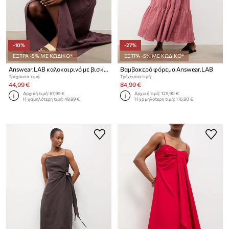
-10%
-27%
ΕΞΤΡΑ -5% ΜΕ ΚΩΔΙΚΟ*
ΕΞΤΡΑ -5% ΜΕ ΚΩΔΙΚΟ*
Answear.LAB καλοκαιρινό με βισκόζη
Βαμβακερό φόρεμα Answear.LAB
Τρέχουσα τιμή:
Τρέχουσα τιμή:
44,99 €
84,99 €
Αρχική τιμή:
67,99 €
Αρχική τιμή:
129,90 €
Η χαμηλότερη τιμή:
49,99 €
Η χαμηλότερη τιμή:
116,90 €