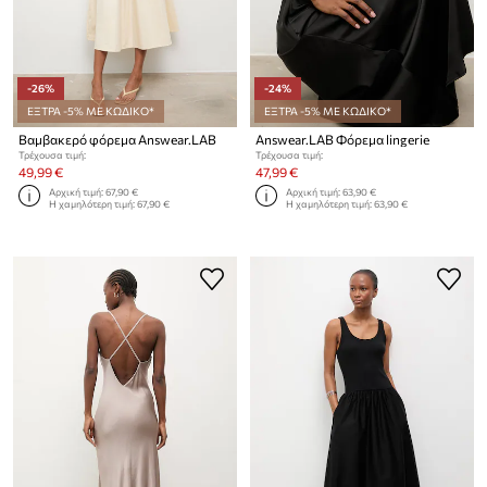
-26%
-24%
ΕΞΤΡΑ -5% ΜΕ ΚΩΔΙΚΟ*
ΕΞΤΡΑ -5% ΜΕ ΚΩΔΙΚΟ*
Βαμβακερό φόρεμα Answear.LAB
Answear.LAB Φόρεμα lingerie
Τρέχουσα τιμή:
Τρέχουσα τιμή:
49,99 €
47,99 €
Αρχική τιμή:
67,90 €
Αρχική τιμή:
63,90 €
Η χαμηλότερη τιμή:
67,90 €
Η χαμηλότερη τιμή:
63,90 €