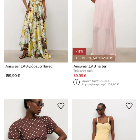
-18%
ΕΞΤΡΑ -5% ΜΕ ΚΩΔΙΚΟ*
Answear.LAB φόρεμα flared
Answear.LAB halter
Τρέχουσα τιμή:
159,90 €
89,99 €
Αρχική τιμή:
109,90 €
Η χαμηλότερη τιμή:
109,90 €