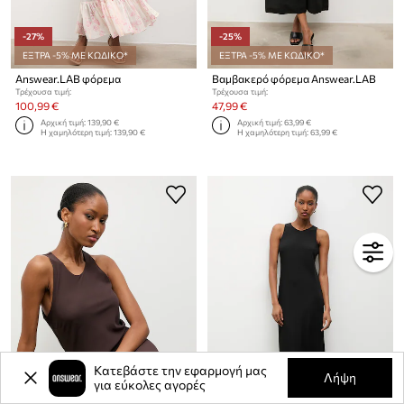
-27%
-25%
ΕΞΤΡΑ -5% ΜΕ ΚΩΔΙΚΟ*
ΕΞΤΡΑ -5% ΜΕ ΚΩΔΙΚΟ*
Answear.LAB φόρεμα
Βαμβακερό φόρεμα Answear.LAB
Τρέχουσα τιμή:
Τρέχουσα τιμή:
100,99 €
47,99 €
Αρχική τιμή:
139,90 €
Αρχική τιμή:
63,99 €
Η χαμηλότερη τιμή:
139,90 €
Η χαμηλότερη τιμή:
63,99 €
Κατεβάστε την εφαρμογή μας
Λήψη
για εύκολες αγορές