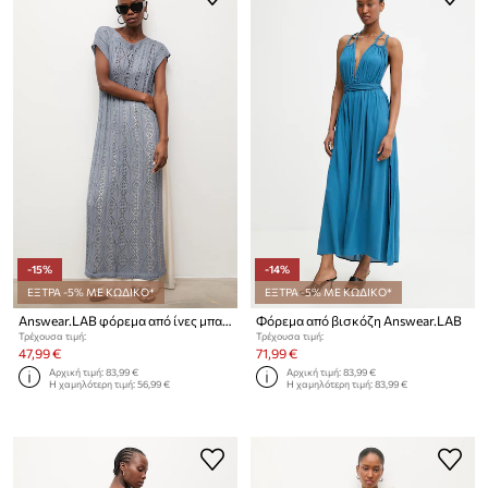
-15%
-14%
ΕΞΤΡΑ -5% ΜΕ ΚΩΔΙΚΟ*
ΕΞΤΡΑ -5% ΜΕ ΚΩΔΙΚΟ*
Answear.LAB φόρεμα από ίνες μπαμπού
Φόρεμα από βισκόζη Answear.LAB
Τρέχουσα τιμή:
Τρέχουσα τιμή:
47,99 €
71,99 €
Αρχική τιμή:
83,99 €
Αρχική τιμή:
83,99 €
Η χαμηλότερη τιμή:
56,99 €
Η χαμηλότερη τιμή:
83,99 €