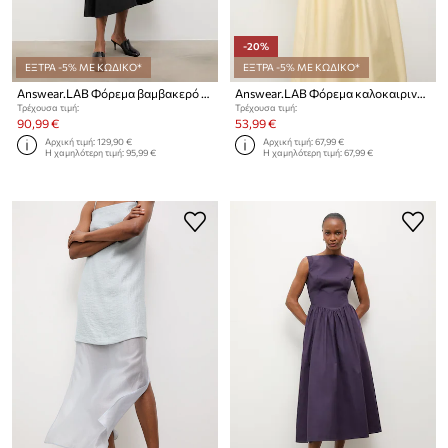
-20%
ΕΞΤΡΑ -5% ΜΕ ΚΩΔΙΚΟ*
ΕΞΤΡΑ -5% ΜΕ ΚΩΔΙΚΟ*
Answear.LAB Φόρεμα βαμβακερό από την Unscripted collection
Answear.LAB Φόρεμα καλοκαιρινό βαμβακερό
Τρέχουσα τιμή:
Τρέχουσα τιμή:
90,99 €
53,99 €
Αρχική τιμή:
129,90 €
Αρχική τιμή:
67,99 €
Η χαμηλότερη τιμή:
95,99 €
Η χαμηλότερη τιμή:
67,99 €