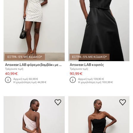
ΕΞΤΡΑ -5% ΜΕ ΚΩΔΙΚΟ*
ΕΞΤΡΑ -5% ΜΕ ΚΩΔΙΚΟ*
Answear.LAB φόρεμα βαμβάκι με ελαστάν
Answear.LAB κορσές
Τρέχουσα τιμή:
Τρέχουσα τιμή:
40,99 €
90,99 €
Αρχική τιμή:
60,99 €
Αρχική τιμή:
139,90 €
Η χαμηλότερη τιμή:
44,99 €
Η χαμηλότερη τιμή:
100,99 €