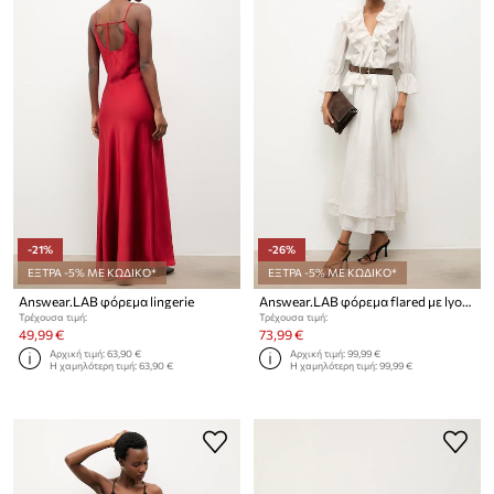
-21%
-26%
ΕΞΤΡΑ -5% ΜΕ ΚΩΔΙΚΟ*
ΕΞΤΡΑ -5% ΜΕ ΚΩΔΙΚΟ*
Answear.LAB φόρεμα lingerie
Answear.LAB φόρεμα flared με lyocell
Τρέχουσα τιμή:
Τρέχουσα τιμή:
49,99 €
73,99 €
Αρχική τιμή:
63,90 €
Αρχική τιμή:
99,99 €
Η χαμηλότερη τιμή:
63,90 €
Η χαμηλότερη τιμή:
99,99 €