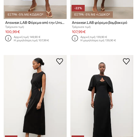
-22%
ΕΞΤΡΑ -5% ΜΕ ΚΩΔΙΚΟ*
ΕΞΤΡΑ -5% ΜΕ ΚΩΔΙΚΟ*
Answear.LAB Φόρεμα από την Unscripted collection
Answear.LAB φόρεμα βαμβακερό
Τρέχουσα τιμή:
Τρέχουσα τιμή:
100,99 €
107,99 €
Αρχική τιμή:
149,90 €
Αρχική τιμή:
139,90 €
Η χαμηλότερη τιμή:
107,99 €
Η χαμηλότερη τιμή:
139,90 €