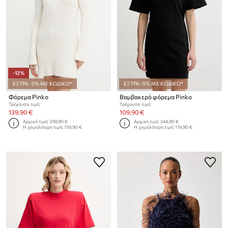
-12%
ΕΞΤΡΑ -5% ΜΕ ΚΩΔΙΚΟ*
ΕΞΤΡΑ -5% ΜΕ ΚΩΔΙΚΟ*
Φόρεμα Pinko
Βαμβακερό φόρεμα Pinko
Τρέχουσα τιμή:
Τρέχουσα τιμή:
139,90 €
109,90 €
Αρχική τιμή:
299,90 €
Αρχική τιμή:
244,90 €
Η χαμηλότερη τιμή:
159,90 €
Η χαμηλότερη τιμή:
119,90 €