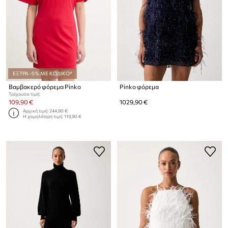
ΕΞΤΡΑ -5% ΜΕ ΚΩΔΙΚΟ*
Βαμβακερό φόρεμα Pinko
Pinko φόρεμα
Τρέχουσα τιμή:
109,90 €
1029,90 €
Αρχική τιμή:
244,90 €
Η χαμηλότερη τιμή:
119,90 €