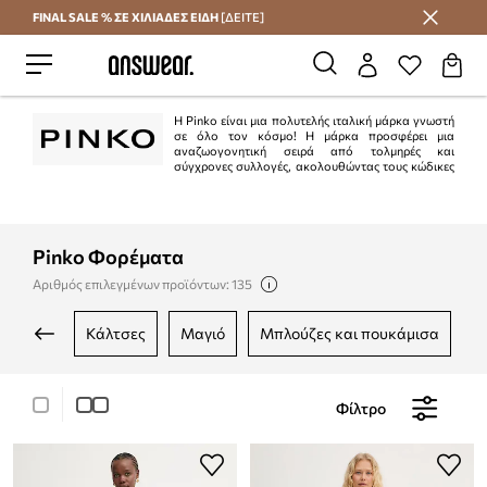
FINAL SALE % ΣΕ ΧΙΛΙΑΔΕΣ ΕΙΔΗ
[ΔΕΙΤΕ]
Εξοικονομήστε με το Answear Club
Η Pinko είναι μια πολυτελής ιταλική μάρκα γνωστή
σε όλο τον κόσμο! Η μάρκα προσφέρει μια
αναζωογονητική σειρά από τολμηρές και
σύγχρονες συλλογές, ακολουθώντας τους κώδικες
της πολυτέλειας σε λογικές τιμές. Από τις καθημερινές εκλεπτυσμένες
εμφανίσεις μέχρι τα πιο τολμηρά ρούχα και τα αναγνωρίσιμα statement
κομμάτια και αξεσουάρ, κάθε κομμάτι έχει μελετηθεί, σχεδιαστεί και
προσαρμοστεί στην Ιταλία, προκειμένου να τονίσει ό,τι καλύτερο υπάρχει σε
κάθε γυναίκα.
Pinko Φορέματα
Αριθμός επιλεγμένων προϊόντων: 135
κάλτσες
μαγιό
μπλούζες και πουκάμισα
Φίλτρο