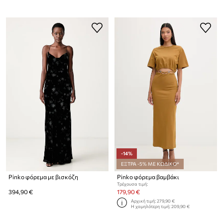
-14%
ΕΞΤΡΑ -5% ΜΕ ΚΩΔΙΚΟ*
Pinko φόρεμα με βισκόζη
Pinko φόρεμα βαμβάκι
Τρέχουσα τιμή:
394,90 €
179,90 €
Αρχική τιμή:
279,90 €
Η χαμηλότερη τιμή:
209,90 €