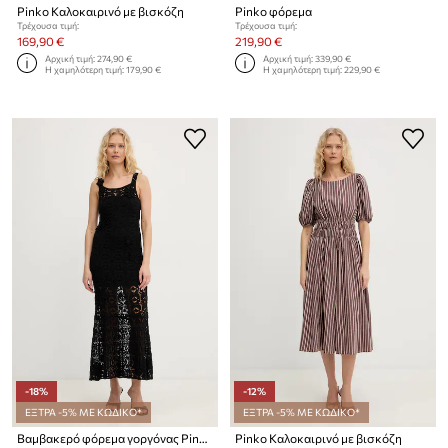
Pinko Καλοκαιρινό με βισκόζη
Pinko φόρεμα
Τρέχουσα τιμή:
Τρέχουσα τιμή:
169,90 €
219,90 €
Αρχική τιμή:
274,90 €
Αρχική τιμή:
339,90 €
Η χαμηλότερη τιμή:
179,90 €
Η χαμηλότερη τιμή:
229,90 €
-18%
-12%
ΕΞΤΡΑ -5% ΜΕ ΚΩΔΙΚΟ*
ΕΞΤΡΑ -5% ΜΕ ΚΩΔΙΚΟ*
Βαμβακερό φόρεμα γοργόνας Pinko
Pinko Καλοκαιρινό με βισκόζη