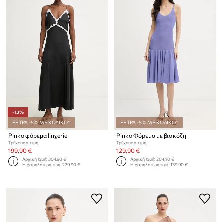
-13%
ΕΞΤΡΑ -5% ΜΕ ΚΩΔΙΚΟ*
ΕΞΤΡΑ -5% ΜΕ ΚΩΔΙΚΟ*
Pinko φόρεμα lingerie
Pinko Φόρεμα με βισκόζη
Τρέχουσα τιμή:
Τρέχουσα τιμή:
199,90 €
129,90 €
Αρχική τιμή:
304,90 €
Αρχική τιμή:
204,90 €
Η χαμηλότερη τιμή:
229,90 €
Η χαμηλότερη τιμή:
139,90 €