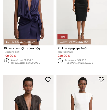
-14%
ΕΞΤΡΑ -5% ΜΕ ΚΩΔΙΚΟ*
ΕΞΤΡΑ -5% ΜΕ ΚΩΔΙΚΟ*
Pinko Κρουαζέ με βισκόζη
Pinko φόρεμα με λινό
Τρέχουσα τιμή:
Τρέχουσα τιμή:
199,90 €
229,90 €
Αρχική τιμή:
309,90 €
Αρχική τιμή:
364,90 €
Η χαμηλότερη τιμή:
209,90 €
Η χαμηλότερη τιμή:
269,90 €