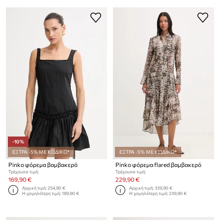
-10%
ΕΞΤΡΑ -5% ΜΕ ΚΩΔΙΚΟ*
ΕΞΤΡΑ -5% ΜΕ ΚΩΔΙΚΟ*
Pinko φόρεμα βαμβακερό
Pinko φόρεμα flared βαμβακερό
Τρέχουσα τιμή:
Τρέχουσα τιμή:
169,90 €
229,90 €
Αρχική τιμή:
254,90 €
Αρχική τιμή:
339,90 €
Η χαμηλότερη τιμή:
189,90 €
Η χαμηλότερη τιμή:
239,90 €