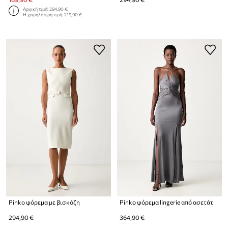
Αρχική τιμή:
294,90 €
Η χαμηλότερη τιμή:
219,90 €
Pinko φόρεμα με βισκόζη
Pinko φόρεμα lingerie από ασετάτ
294,90 €
364,90 €