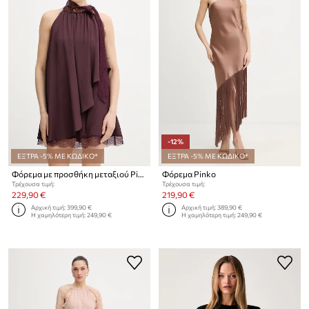
-12%
ΕΞΤΡΑ -5% ΜΕ ΚΩΔΙΚΟ*
ΕΞΤΡΑ -5% ΜΕ ΚΩΔΙΚΟ*
Φόρεμα με προσθήκη μεταξιού Pinko
Φόρεμα Pinko
Τρέχουσα τιμή:
Τρέχουσα τιμή:
229,90 €
219,90 €
Αρχική τιμή:
399,90 €
Αρχική τιμή:
389,90 €
Η χαμηλότερη τιμή:
249,90 €
Η χαμηλότερη τιμή:
249,90 €