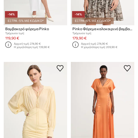
-14%
-14%
ΕΞΤΡΑ -5% ΜΕ ΚΩΔΙΚΟ*
ΕΞΤΡΑ -5% ΜΕ ΚΩΔΙΚΟ*
Βαμβακερό φόρεμα Pinko
Pinko Φόρεμα καλοκαιρινό βαμβακερό
Τρέχουσα τιμή:
Τρέχουσα τιμή:
119,90 €
179,90 €
Αρχική τιμή:
274,90 €
Αρχική τιμή:
274,90 €
Η χαμηλότερη τιμή:
139,90 €
Η χαμηλότερη τιμή:
209,90 €