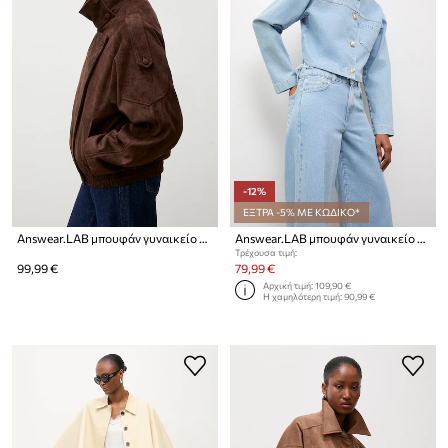
-12%
ΕΞΤΡΑ -5% ΜΕ ΚΩΔΙΚΟ*
Answear.LAB μπουφάν γυναικείο από απομίμηση σουέτ
Answear.LAB μπουφάν γυναικείο ντένιμ
Τρέχουσα τιμή:
99,99 €
79,99 €
Αρχική τιμή:
109,90 €
Η χαμηλότερη τιμή:
90,99 €