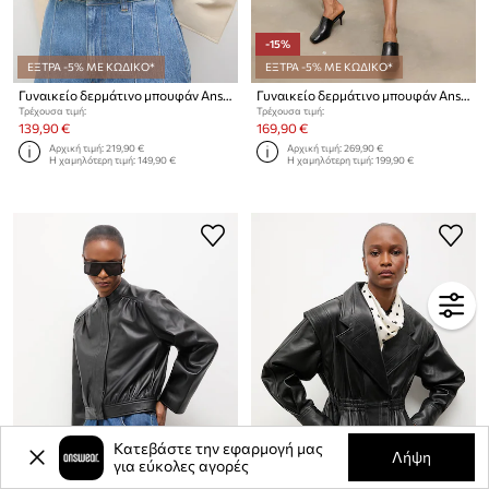
-15%
ΕΞΤΡΑ -5% ΜΕ ΚΩΔΙΚΟ*
ΕΞΤΡΑ -5% ΜΕ ΚΩΔΙΚΟ*
Γυναικείο δερμάτινο μπουφάν Answear.LAB από την Unscripted collection
Γυναικείο δερμάτινο μπουφάν Answear.LAB από την Unscripted collection
Τρέχουσα τιμή:
Τρέχουσα τιμή:
139,90 €
169,90 €
Αρχική τιμή:
219,90 €
Αρχική τιμή:
269,90 €
Η χαμηλότερη τιμή:
149,90 €
Η χαμηλότερη τιμή:
199,90 €
Κατεβάστε την εφαρμογή μας
Λήψη
για εύκολες αγορές