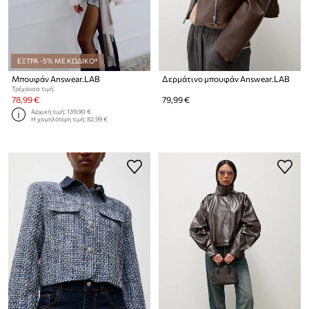
ΕΞΤΡΑ -5% ΜΕ ΚΩΔΙΚΟ*
Μπουφάν Answear.LAB
Δερμάτινο μπουφάν Answear.LAB
Τρέχουσα τιμή:
78,99 €
79,99 €
Αρχική τιμή:
139,90 €
Η χαμηλότερη τιμή:
82,99 €