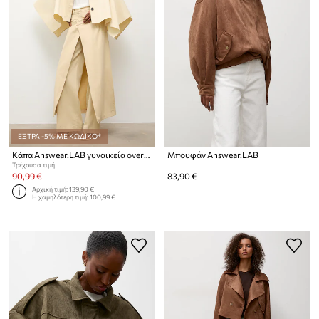
ΕΞΤΡΑ -5% ΜΕ ΚΩΔΙΚΟ*
Κάπα Answear.LAB γυναικεία oversize από τη συλλογή Unscripted
Μπουφάν Answear.LAB
Τρέχουσα τιμή:
90,99 €
83,90 €
Αρχική τιμή:
139,90 €
Η χαμηλότερη τιμή:
100,99 €