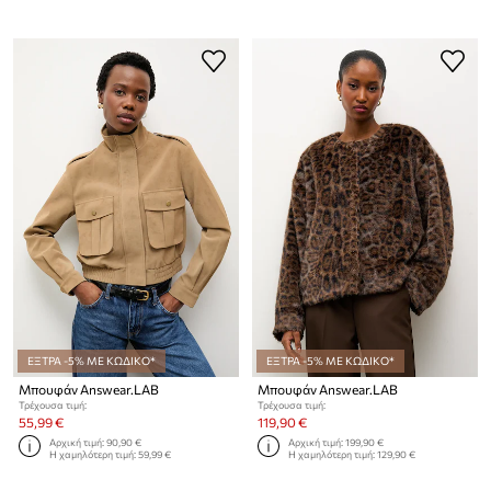
ΕΞΤΡΑ -5% ΜΕ ΚΩΔΙΚΟ*
ΕΞΤΡΑ -5% ΜΕ ΚΩΔΙΚΟ*
Μπουφάν Answear.LAB
Μπουφάν Answear.LAB
Τρέχουσα τιμή:
Τρέχουσα τιμή:
55,99 €
119,90 €
Αρχική τιμή:
90,90 €
Αρχική τιμή:
199,90 €
Η χαμηλότερη τιμή:
59,99 €
Η χαμηλότερη τιμή:
129,90 €