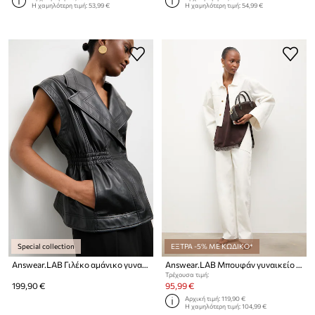
Η χαμηλότερη τιμή:
53,99 €
Η χαμηλότερη τιμή:
54,99 €
Special collection
ΕΞΤΡΑ -5% ΜΕ ΚΩΔΙΚΟ*
Answear.LAB Γιλέκο αμάνικο γυναικείο δερμάτινο
Answear.LAB Μπουφάν γυναικείο ντένιμ από την Unscripted collection
Τρέχουσα τιμή:
199,90 €
95,99 €
Αρχική τιμή:
119,90 €
Η χαμηλότερη τιμή:
104,99 €