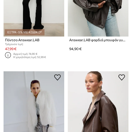
ΕΞΤΡΑ -5% ΜΕ ΚΩΔΙΚΟ*
Πόντσο Answear.LAB
Answear.LAB φαρδιά μπουφάν γυναικεία από συνθετικό δέρμα
Τρέχουσα τιμή:
47,99 €
94,90 €
Αρχική τιμή:
74,90 €
Η χαμηλότερη τιμή:
52,99 €