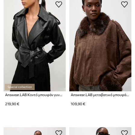
Special collection
Answear.LAB Κοντό μπουφάν γυναικείο δερμάτινο
Answear.LAB μεταβατικό μπουφάν γυναικείο από απομίμηση σουέτ
219,90 €
109,90 €