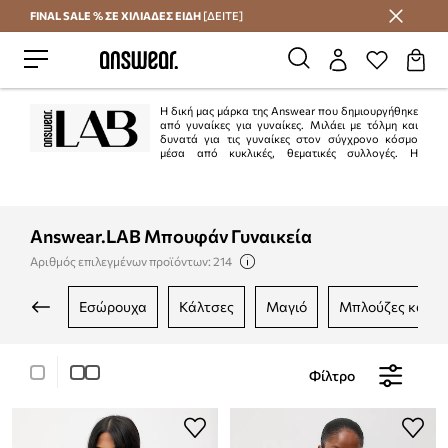
FINAL SALE % ΣΕ ΧΙΛΙΑΔΕΣ ΕΙΔΗ
[ΔΕΙΤΕ]
Εξοικονομήστε με το Answear Club
Η δική μας μάρκα της Answear που δημιουργήθηκε
από γυναίκες για γυναίκες. Μιλάει με τόλμη και
δυνατά για τις γυναίκες στον σύγχρονο κόσμο
μέσα από κυκλικές, θεματικές συλλογές. Η
Answear.LAB είναι το άθροισμα των δυνατοτήτων: τοπικά εργοστάσια, μικρές
ετικέτες και ανεξάρτητοι σχεδιαστές, με τους οποίους μαζί δημιουργεί
πρωτότυπες, περιορισμένης έκδοσης προτάσεις.
First: BE BRAVE!
Answear.LAB Μπουφάν Γυναικεία
Από εδώ ξεκινούν όλα.
Αριθμός επιλεγμένων προϊόντων: 214
εσώρουχα
κάλτσες
μαγιό
μπλούζες και 
Φίλτρο