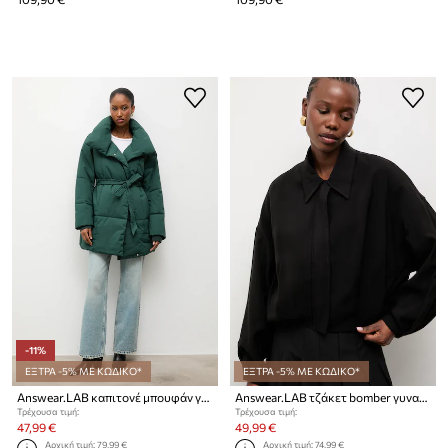
-11%
ΕΞΤΡΑ -5% ΜΕ ΚΩΔΙΚΟ*
ΕΞΤΡΑ -5% ΜΕ ΚΩΔΙΚΟ*
Answear.LAB καπιτονέ μπουφάν γυναικείο
Answear.LAB τζάκετ bomber γυναικείο
Τρέχουσα τιμή:
Τρέχουσα τιμή:
47,99 €
49,99 €
Αρχική τιμή:
79,99 €
Αρχική τιμή:
74,99 €