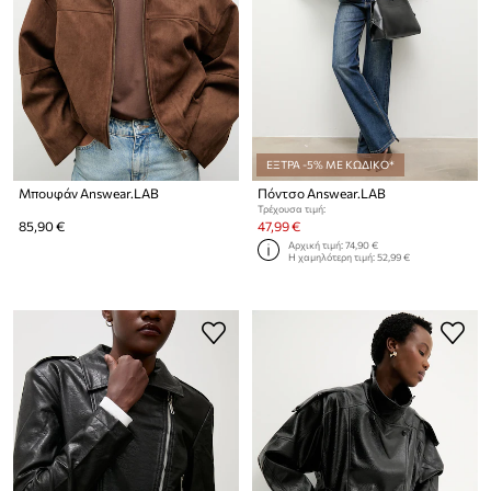
ΕΞΤΡΑ -5% ΜΕ ΚΩΔΙΚΟ*
Μπουφάν Answear.LAB
Πόντσο Answear.LAB
Τρέχουσα τιμή:
85,90 €
47,99 €
Αρχική τιμή:
74,90 €
Η χαμηλότερη τιμή:
52,99 €