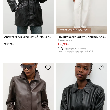
ΕΞΤΡΑ -5% ΜΕ ΚΩΔΙΚΟ*
Answear.LAB μεταβατικό μπουφάν γυναικείο
Γυναικείο δερμάτινο μπουφάν Answear.LAB από την Unscripted collection
Τρέχουσα τιμή:
99,99 €
139,90 €
Αρχική τιμή:
219,90 €
Η χαμηλότερη τιμή:
149,90 €