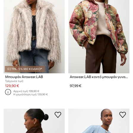
ΕΞΤΡΑ -5% ΜΕ ΚΩΔΙΚΟ*
Μπουφάν Answear.LAB
Answear.LAB κοντό μπουφάν γυναικείο
Τρέχουσα τιμή:
129,90 €
97,99 €
Αρχική τιμή:
199,90 €
Η χαμηλότερη τιμή:
139,90 €