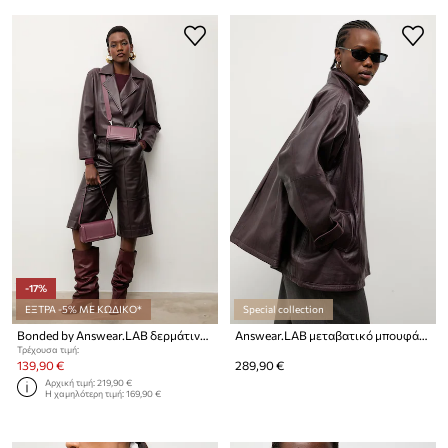
-17%
ΕΞΤΡΑ -5% ΜΕ ΚΩΔΙΚΟ*
Special collection
Bonded by Answear.LAB δερμάτινο σακάκι
Answear.LAB μεταβατικό μπουφάν γυναικείο δερμάτινο
Τρέχουσα τιμή:
139,90 €
289,90 €
Αρχική τιμή:
219,90 €
Η χαμηλότερη τιμή:
169,90 €