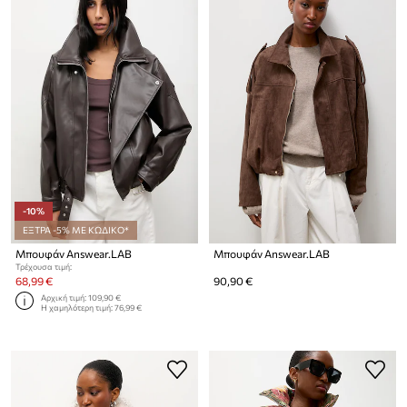
-10%
ΕΞΤΡΑ -5% ΜΕ ΚΩΔΙΚΟ*
Μπουφάν Answear.LAB
Μπουφάν Answear.LAB
Τρέχουσα τιμή:
68,99 €
90,90 €
Αρχική τιμή:
109,90 €
Η χαμηλότερη τιμή:
76,99 €