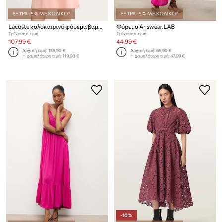
ΕΞΤΡΑ -5% ΜΕ ΚΩΔΙΚΟ*
ΕΞΤΡΑ -5% ΜΕ ΚΩΔΙΚΟ*
Lacoste καλοκαιρινό φόρεμα βαμβακερό με ελαστάν
Φόρεμα Answear.LAB
Τρέχουσα τιμή:
Τρέχουσα τιμή:
107,99 €
44,99 €
Αρχική τιμή:
139,90 €
Αρχική τιμή:
65,90 €
Η χαμηλότερη τιμή:
119,90 €
Η χαμηλότερη τιμή:
47,99 €
-10%