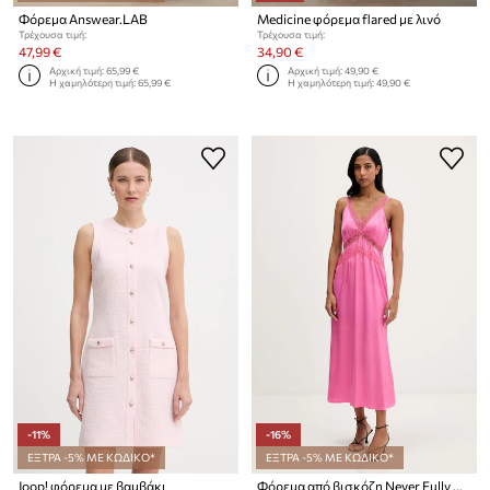
Φόρεμα Answear.LAB
Medicine φόρεμα flared με λινό
Τρέχουσα τιμή:
Τρέχουσα τιμή:
47,99 €
34,90 €
Αρχική τιμή:
65,99 €
Αρχική τιμή:
49,90 €
Η χαμηλότερη τιμή:
65,99 €
Η χαμηλότερη τιμή:
49,90 €
-11%
-16%
ΕΞΤΡΑ -5% ΜΕ ΚΩΔΙΚΟ*
ΕΞΤΡΑ -5% ΜΕ ΚΩΔΙΚΟ*
Joop! φόρεμα με βαμβάκι
Φόρεμα από βισκόζη Never Fully Dressed