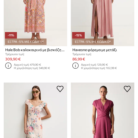
-11%
-15%
ΕΞΤΡΑ -5% ΜΕ ΚΩΔΙΚΟ*
ΕΞΤΡΑ -5% ΜΕ ΚΩΔΙΚΟ*
Hale Bob καλοκαιρινό με βισκόζη Nicandra
Haveone φόρεμα με μετάξι
Τρέχουσα τιμή:
Τρέχουσα τιμή:
309,90 €
86,99 €
Αρχική τιμή:
479,90 €
Αρχική τιμή:
129,90 €
Η χαμηλότερη τιμή:
349,90 €
Η χαμηλότερη τιμή:
102,99 €