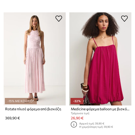
-15% ΜΕ ΚΩΔΙΚΟ*
-32%
Rotate πλισέ φόρεμα από βισκόζη
Medicine φόρεμα balloon με βισκόζη
Τρέχουσα τιμή:
369,90 €
26,90 €
Αρχική τιμή:
39,90 €
Η χαμηλότερη τιμή:
39,90 €