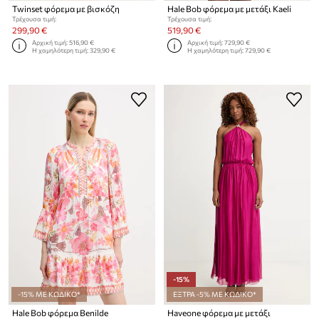
Twinset φόρεμα με βισκόζη
Hale Bob φόρεμα με μετάξι Kaeli
Τρέχουσα τιμή:
Τρέχουσα τιμή:
299,90 €
519,90 €
Αρχική τιμή:
516,90 €
Αρχική τιμή:
729,90 €
Η χαμηλότερη τιμή:
329,90 €
Η χαμηλότερη τιμή:
729,90 €
-15%
-15% ΜΕ ΚΩΔΙΚΟ*
ΕΞΤΡΑ -5% ΜΕ ΚΩΔΙΚΟ*
Hale Bob φόρεμα Benilde
Haveone φόρεμα με μετάξι