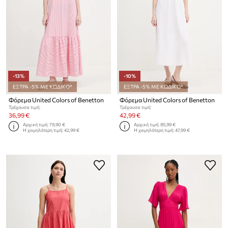
-13%
-10%
ΕΞΤΡΑ -5% ΜΕ ΚΩΔΙΚΟ*
ΕΞΤΡΑ -5% ΜΕ ΚΩΔΙΚΟ*
Φόρεμα United Colors of Benetton
Φόρεμα United Colors of Benetton
Τρέχουσα τιμή:
Τρέχουσα τιμή:
36,99 €
42,99 €
Αρχική τιμή:
79,90 €
Αρχική τιμή:
85,99 €
Η χαμηλότερη τιμή:
42,99 €
Η χαμηλότερη τιμή:
47,99 €