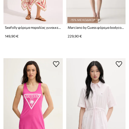
-15% ΜΕ ΚΩΔΙΚΟ*
Seafolly φόρεμα παραλίας γυναικείο Scarf
Marciano by Guess φόρεμα bodycon με βισκόζη ELLA
149,90 €
229,90 €