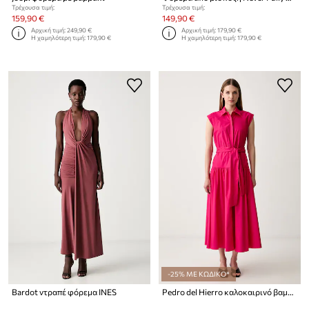
Τρέχουσα τιμή:
Τρέχουσα τιμή:
159,90 €
149,90 €
Αρχική τιμή:
249,90 €
Αρχική τιμή:
179,90 €
Η χαμηλότερη τιμή:
179,90 €
Η χαμηλότερη τιμή:
179,90 €
-25% ΜΕ ΚΩΔΙΚΟ*
Bardot ντραπέ φόρεμα INES
Pedro del Hierro καλοκαιρινό βαμβακερό