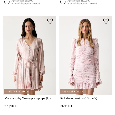
Αρχική τιμή:
88,99 €
Αρχική τιμή:
119,90 €
Η χαμηλότερη τιμή:
88,99 €
Η χαμηλότερη τιμή:
119,90 €
-15% ΜΕ ΚΩΔΙΚΟ*
-25% ΜΕ ΚΩΔΙΚΟ*
Marciano by Guess φόρεμα με βισκόζη HADIL
Rotate ντραπέ από βισκόζη
279,90 €
369,90 €