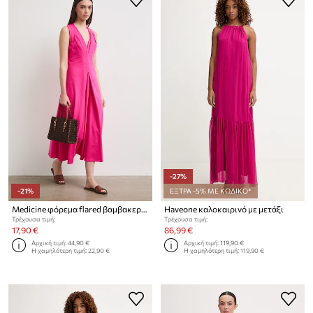
-27%
-21%
ΕΞΤΡΑ -5% ΜΕ ΚΩΔΙΚΟ*
Medicine φόρεμα flared βαμβακερό με ελαστάν
Haveone καλοκαιρινό με μετάξι
Τρέχουσα τιμή:
Τρέχουσα τιμή:
17,90 €
86,99 €
Αρχική τιμή:
44,90 €
Αρχική τιμή:
119,90 €
Η χαμηλότερη τιμή:
22,90 €
Η χαμηλότερη τιμή:
119,90 €