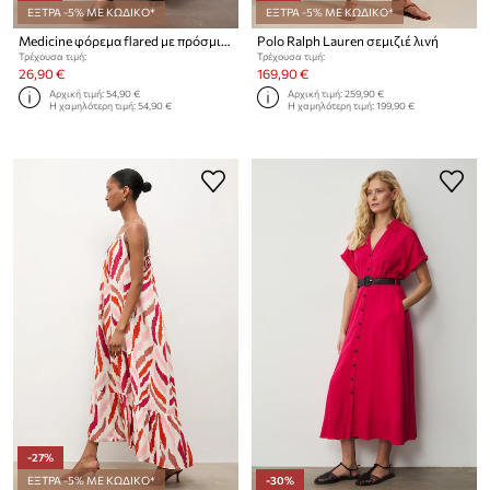
ΕΞΤΡΑ -5% ΜΕ ΚΩΔΙΚΟ*
ΕΞΤΡΑ -5% ΜΕ ΚΩΔΙΚΟ*
Medicine φόρεμα flared με πρόσμιξη λινού
Polo Ralph Lauren σεμιζιέ λινή
Τρέχουσα τιμή:
Τρέχουσα τιμή:
26,90 €
169,90 €
Αρχική τιμή:
54,90 €
Αρχική τιμή:
259,90 €
Η χαμηλότερη τιμή:
54,90 €
Η χαμηλότερη τιμή:
199,90 €
-27%
ΕΞΤΡΑ -5% ΜΕ ΚΩΔΙΚΟ*
-30%