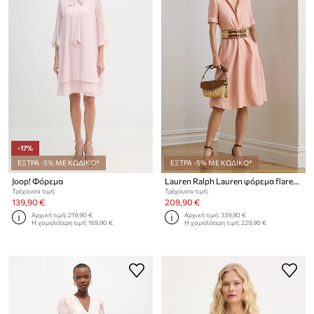
-17%
ΕΞΤΡΑ -5% ΜΕ ΚΩΔΙΚΟ*
ΕΞΤΡΑ -5% ΜΕ ΚΩΔΙΚΟ*
Joop! Φόρεμα
Lauren Ralph Lauren φόρεμα flared λινό
Τρέχουσα τιμή:
Τρέχουσα τιμή:
139,90 €
209,90 €
Αρχική τιμή:
219,90 €
Αρχική τιμή:
339,90 €
Η χαμηλότερη τιμή:
169,90 €
Η χαμηλότερη τιμή:
229,90 €