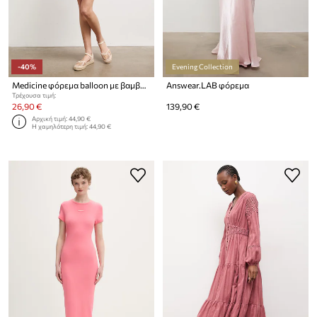
-40%
Evening Collection
Medicine φόρεμα balloon με βαμβάκι
Answear.LAB φόρεμα
Τρέχουσα τιμή:
26,90 €
139,90 €
Αρχική τιμή:
44,90 €
Η χαμηλότερη τιμή:
44,90 €