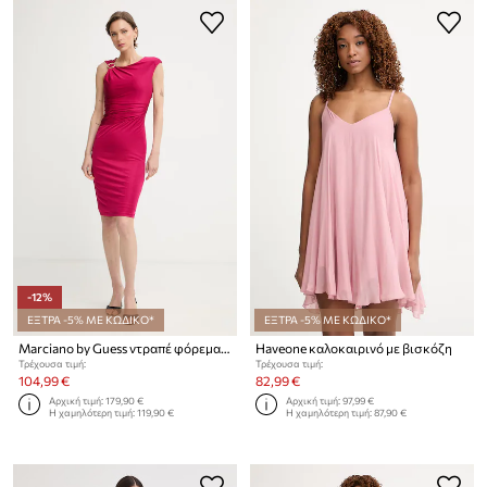
-12%
ΕΞΤΡΑ -5% ΜΕ ΚΩΔΙΚΟ*
ΕΞΤΡΑ -5% ΜΕ ΚΩΔΙΚΟ*
Marciano by Guess ντραπέ φόρεμα από βισκόζη INES
Haveone καλοκαιρινό με βισκόζη
Τρέχουσα τιμή:
Τρέχουσα τιμή:
104,99 €
82,99 €
Αρχική τιμή:
179,90 €
Αρχική τιμή:
97,99 €
Η χαμηλότερη τιμή:
119,90 €
Η χαμηλότερη τιμή:
87,90 €