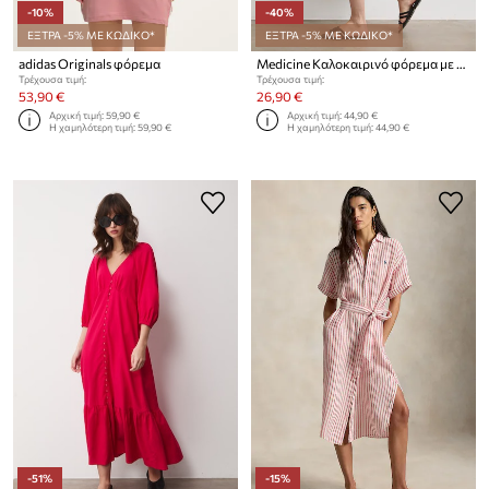
-10%
-40%
ΕΞΤΡΑ -5% ΜΕ ΚΩΔΙΚΟ*
ΕΞΤΡΑ -5% ΜΕ ΚΩΔΙΚΟ*
adidas Originals φόρεμα
Medicine Καλοκαιρινό φόρεμα με λινό
Τρέχουσα τιμή:
Τρέχουσα τιμή:
53,90 €
26,90 €
Αρχική τιμή:
59,90 €
Αρχική τιμή:
44,90 €
Η χαμηλότερη τιμή:
59,90 €
Η χαμηλότερη τιμή:
44,90 €
-51%
-15%