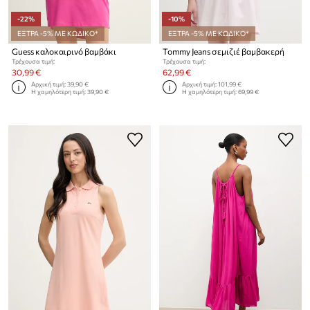
-22%
-10%
ΕΞΤΡΑ -5% ΜΕ ΚΩΔΙΚΟ*
ΕΞΤΡΑ -5% ΜΕ ΚΩΔΙΚΟ*
Guess καλοκαιρινό βαμβάκι
Tommy Jeans σεμιζιέ βαμβακερή
Τρέχουσα τιμή:
Τρέχουσα τιμή:
30,99 €
62,99 €
Αρχική τιμή:
39,90 €
Αρχική τιμή:
101,99 €
Η χαμηλότερη τιμή:
39,90 €
Η χαμηλότερη τιμή:
69,99 €