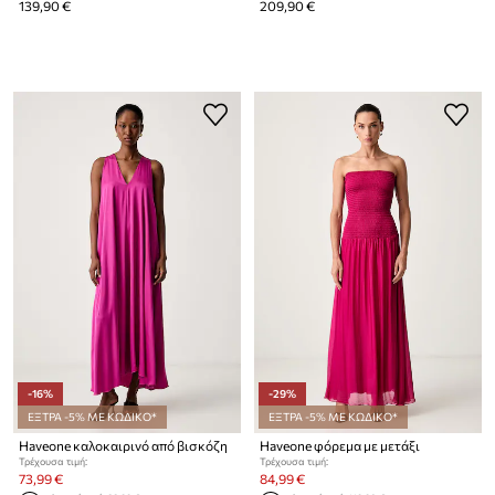
139,90 €
209,90 €
-16%
-29%
ΕΞΤΡΑ -5% ΜΕ ΚΩΔΙΚΟ*
ΕΞΤΡΑ -5% ΜΕ ΚΩΔΙΚΟ*
Haveone καλοκαιρινό από βισκόζη
Haveone φόρεμα με μετάξι
Τρέχουσα τιμή:
Τρέχουσα τιμή:
73,99 €
84,99 €