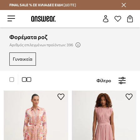
FINAL SALE % ΣΕ ΧΙΛΙΑΔΕΣ ΕΙΔΗ
[ΔΕΙΤΕ]
Εξοικονομήστε με το Answear Club
Φορέματα ροζ
Αριθμός επιλεγμένων προϊόντων: 396
γυναικεία
Φίλτρο