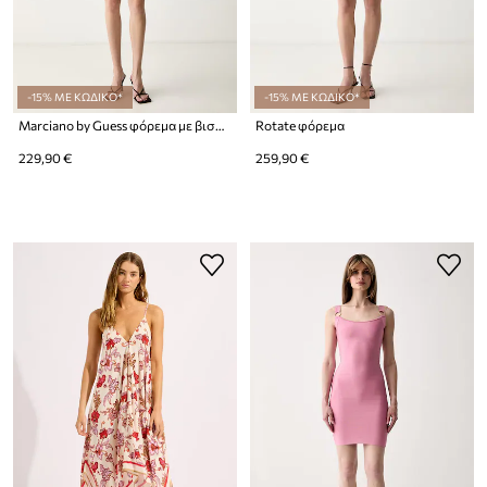
-15% ΜΕ ΚΩΔΙΚΟ*
-15% ΜΕ ΚΩΔΙΚΟ*
Marciano by Guess φόρεμα με βισκόζη YAMNA
Rotate φόρεμα
229,90 €
259,90 €