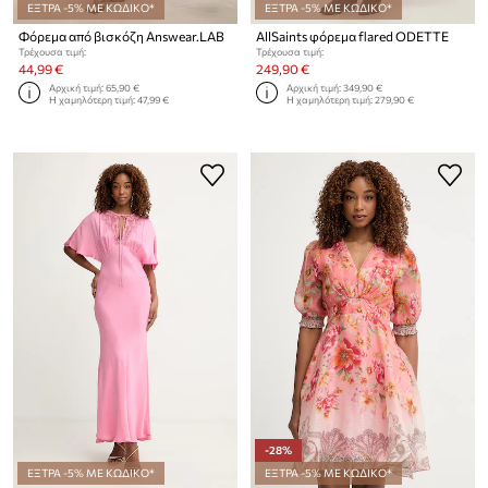
ΕΞΤΡΑ -5% ΜΕ ΚΩΔΙΚΟ*
ΕΞΤΡΑ -5% ΜΕ ΚΩΔΙΚΟ*
Φόρεμα από βισκόζη Answear.LAB
AllSaints φόρεμα flared ODETTE
Τρέχουσα τιμή:
Τρέχουσα τιμή:
44,99 €
249,90 €
Αρχική τιμή:
65,90 €
Αρχική τιμή:
349,90 €
Η χαμηλότερη τιμή:
47,99 €
Η χαμηλότερη τιμή:
279,90 €
-28%
ΕΞΤΡΑ -5% ΜΕ ΚΩΔΙΚΟ*
ΕΞΤΡΑ -5% ΜΕ ΚΩΔΙΚΟ*