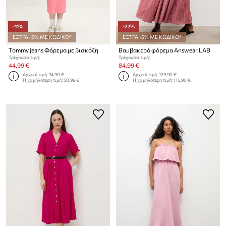
-11%
-27%
ΕΞΤΡΑ -5% ΜΕ ΚΩΔΙΚΟ*
ΕΞΤΡΑ -5% ΜΕ ΚΩΔΙΚΟ*
Tommy Jeans Φόρεμα με βισκόζη
Βαμβακερό φόρεμα Answear.LAB
Τρέχουσα τιμή:
Τρέχουσα τιμή:
44,99 €
84,99 €
Αρχική τιμή:
74,90 €
Αρχική τιμή:
129,90 €
Η χαμηλότερη τιμή:
50,99 €
Η χαμηλότερη τιμή:
116,90 €