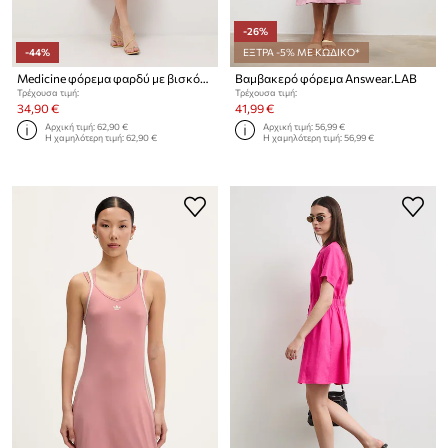
-26%
-44%
ΕΞΤΡΑ -5% ΜΕ ΚΩΔΙΚΟ*
Medicine φόρεμα φαρδύ με βισκόζη
Βαμβακερό φόρεμα Answear.LAB
Τρέχουσα τιμή:
Τρέχουσα τιμή:
34,90 €
41,99 €
Αρχική τιμή:
62,90 €
Αρχική τιμή:
56,99 €
Η χαμηλότερη τιμή:
62,90 €
Η χαμηλότερη τιμή:
56,99 €