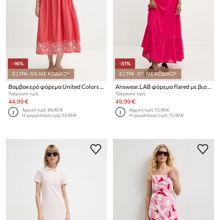
-16%
-31%
ΕΞΤΡΑ -5% ΜΕ ΚΩΔΙΚΟ*
ΕΞΤΡΑ -5% ΜΕ ΚΩΔΙΚΟ*
Βαμβακερό φόρεμα United Colors of Benetton
Answear.LAB φόρεμα flared με βισκόζη
Τρέχουσα τιμή:
Τρέχουσα τιμή:
44,99 €
49,99 €
Αρχική τιμή:
89,90 €
Αρχική τιμή:
72,99 €
Η χαμηλότερη τιμή:
53,99 €
Η χαμηλότερη τιμή:
72,99 €