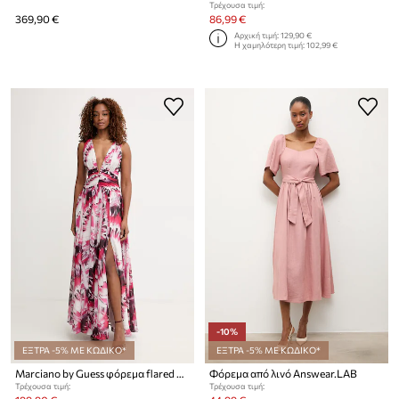
Τρέχουσα τιμή:
369,90 €
86,99 €
Αρχική τιμή:
129,90 €
Η χαμηλότερη τιμή:
102,99 €
-10%
ΕΞΤΡΑ -5% ΜΕ ΚΩΔΙΚΟ*
ΕΞΤΡΑ -5% ΜΕ ΚΩΔΙΚΟ*
Marciano by Guess φόρεμα flared ADELA
Φόρεμα από λινό Answear.LAB
Τρέχουσα τιμή:
Τρέχουσα τιμή: