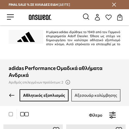
FINAL SALE % ΣΕ ΧΙΛΙΑΔΕΣ ΕΙΔΗ
[ΔΕΙΤΕ]
Εξοικονομήστε με το Answear Club
Η μάρκα adidas ιδρύθηκε το 1949 από τον Γερμανό
επιχειρηματία Adolf Dassler. Έθεσε ως στόχο να
δημιουργήσει τον καλύτερο αθλητικό εξοπλισμό
στον κόσμο. Αυτό επρόκειτο να επιτευχθεί με το
σχεδιασμό των καλύτερων παπουτσιών για αθλητική χρήση, την προστασία
των αθλητών από τραυματισμούς και την εξασφάλιση υψηλής αντοχής των
προϊόντων. Το σχέδιο εκτελέστηκε 100%.
adidas Performance Ομαδικά αθλήματα
Ανδρικά
Αριθμός επιλεγμένων προϊόντων: 2
αθλητικός εξοπλισμός
αξεσουάρ κολύμβησης
Φίλτρο