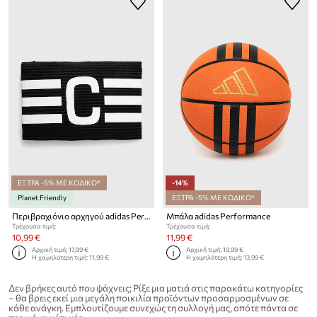
ΕΞΤΡΑ -5% ΜΕ ΚΩΔΙΚΟ*
-14%
Planet Friendly
ΕΞΤΡΑ -5% ΜΕ ΚΩΔΙΚΟ*
Περιβραχιόνιο αρχηγού adidas Performance Tiro League Tiro League
Μπάλα adidas Performance
Τρέχουσα τιμή:
Τρέχουσα τιμή:
10,99 €
11,99 €
Αρχική τιμή:
17,99 €
Αρχική τιμή:
19,99 €
Η χαμηλότερη τιμή:
11,99 €
Η χαμηλότερη τιμή:
13,99 €
Δεν βρήκες αυτό που ψάχνεις; Ρίξε μια ματιά στις παρακάτω κατηγορίες
– θα βρεις εκεί μια μεγάλη ποικιλία προϊόντων προσαρμοσμένων σε
κάθε ανάγκη. Εμπλουτίζουμε συνεχώς τη συλλογή μας, οπότε πάντα σε