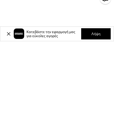
Κατεβάστε την εφαρμογή μας
Λήψη
για εύκολες αγορές
-20%
έκπτωση στην πρώτη σας
αγορά** για την εγγραφή σας στο
ενημερωτικό μας δελτίο.