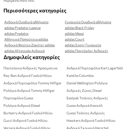
περιμένει κάτι νέο.
Περισσότερες κατηγορίες
Ανδρικά Ομαδικά αθλήματα
Γυναικεία Ομαδικά αθλήματα
adidas Predator League
adidas Black Friday
adidas Predator
adidas Messi
Αθλητικά Παπούτσια adidas
adidas Court
Ανδρικά Φούτερ Ζακέτες adidas
adidas Σορτς Γυναικεία
adidas Αξεσουάρ Ανδρικά
adidas Παντόφλες Ανδρικές
Δημοφιλείς κατηγορίες
Παντελονια Ανδρικές Υφασματινα
Ανδρικά Πορτοφόλια Karl Lagerfeld
Ray-Ban Ανδρικά Γυαλιά Ηλίου
Καπέλα Columbia
Ανδρικά Πορτοφόλια Tommy Hilfiger
Daniel Wellington Ρολόγια
Ρολόγια Ανδρικά Tommy Hilfiger
Ανδρικές Ζώνες Diesel
Πορτοφόλια Guess
Eastpak Τσάντες Ανδρικές
Ρολόγια Ανδρικά Diesel
Guess Ανδρικά Κασκόλ
Burberry Ανδρικά Γυαλιά Ηλίου
Guess Τσάντες Ανδρικές
Gucci Ανδρικά Γυαλιά Ηλίου
Hawkers Ανδρικά Γυαλιά Ηλίου
Versace Ανδρικά Γυαλιά Ηλίου
Ανδρικά Σκουφιά Herschel