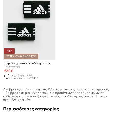
-13%
ΕΞΤΡΑ -5% ΜΕ ΚΩΔΙΚΟ*
Περιβραχιόνια για ποδοσφαιρικές γκέτες adidas Performance 2-pack
Τρέχουσα τιμή:
6,49 €
Αρχική τιμή:
11,99 €
Η χαμηλότερη τιμή:
7,49 €
Δεν βρήκες αυτό που ψάχνεις; Ρίξε μια ματιά στις παρακάτω κατηγορίες
– θα βρεις εκεί μια μεγάλη ποικιλία προϊόντων προσαρμοσμένων σε
κάθε ανάγκη. Εμπλουτίζουμε συνεχώς τη συλλογή μας, οπότε πάντα σε
περιμένει κάτι νέο.
Περισσότερες κατηγορίες