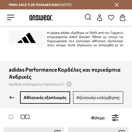
FINAL SALE % ΣΕ ΧΙΛΙΑΔΕΣ ΕΙΔΗ
[ΔΕΙΤΕ]
Εξοικονομήστε με το Answear Club
Η μάρκα adidas ιδρύθηκε το 1949 από τον Γερμανό
επιχειρηματία Adolf Dassler. Έθεσε ως στόχο να
δημιουργήσει τον καλύτερο αθλητικό εξοπλισμό
στον κόσμο. Αυτό επρόκειτο να επιτευχθεί με το
σχεδιασμό των καλύτερων παπουτσιών για αθλητική χρήση, την προστασία
των αθλητών από τραυματισμούς και την εξασφάλιση υψηλής αντοχής των
προϊόντων. Το σχέδιο εκτελέστηκε 100%.
adidas Performance Κορδέλες και περικάρπια
Ανδρικές
Αριθμός επιλεγμένων προϊόντων: 7
αθλητικός εξοπλισμός
αξεσουάρ κολύμβησης
Φίλτρο