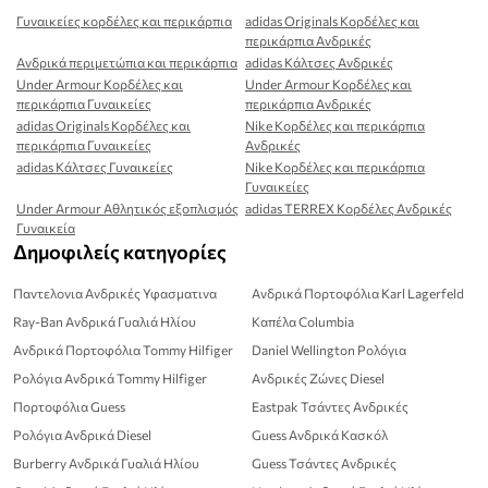
Γυναικείες κορδέλες και περικάρπια
adidas Originals Κορδέλες και
περικάρπια Ανδρικές
Ανδρικά περιμετώπια και περικάρπια
adidas Κάλτσες Ανδρικές
Under Armour Κορδέλες και
Under Armour Κορδέλες και
περικάρπια Γυναικείες
περικάρπια Ανδρικές
adidas Originals Κορδέλες και
Nike Κορδέλες και περικάρπια
περικάρπια Γυναικείες
Ανδρικές
adidas Κάλτσες Γυναικείες
Nike Κορδέλες και περικάρπια
Γυναικείες
Under Armour Αθλητικός εξοπλισμός
adidas TERREX Κορδέλες Ανδρικές
Γυναικεία
Δημοφιλείς κατηγορίες
Παντελονια Ανδρικές Υφασματινα
Ανδρικά Πορτοφόλια Karl Lagerfeld
Ray-Ban Ανδρικά Γυαλιά Ηλίου
Καπέλα Columbia
Ανδρικά Πορτοφόλια Tommy Hilfiger
Daniel Wellington Ρολόγια
Ρολόγια Ανδρικά Tommy Hilfiger
Ανδρικές Ζώνες Diesel
Πορτοφόλια Guess
Eastpak Τσάντες Ανδρικές
Ρολόγια Ανδρικά Diesel
Guess Ανδρικά Κασκόλ
Burberry Ανδρικά Γυαλιά Ηλίου
Guess Τσάντες Ανδρικές