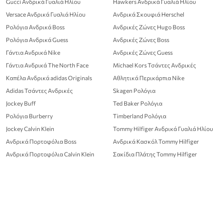
Gucci Ανδρικά Γυαλιά Ηλίου
Hawkers Ανδρικά Γυαλιά Ηλίου
Versace Ανδρικά Γυαλιά Ηλίου
Ανδρικά Σκουφιά Herschel
Ρολόγια Ανδρικά Boss
Ανδρικές Ζώνες Hugo Boss
Ρολόγια Ανδρικά Guess
Ανδρικές Ζώνες Boss
Γάντια Ανδρικά Nike
Ανδρικές Ζώνες Guess
Γάντια Ανδρικά The North Face
Michael Kors Τσάντες Ανδρικές
Καπέλα Ανδρικά adidas Originals
Αθλητικά Περικάρπια Nike
Adidas Τσάντες Ανδρικές
Skagen Ρολόγια
Jockey Buff
Ted Baker Ρολόγια
Ρολόγια Burberry
Timberland Ρολόγια
Jockey Calvin Klein
Tommy Hilfiger Ανδρικά Γυαλιά Ηλίου
Ανδρικά Πορτοφόλια Boss
Ανδρικά Κασκόλ Tommy Hilfiger
Ανδρικά Πορτοφόλια Calvin Klein
Σακίδια Πλάτης Tommy Hilfiger