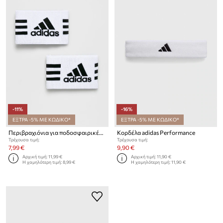
-11%
-16%
ΕΞΤΡΑ -5% ΜΕ ΚΩΔΙΚΟ*
ΕΞΤΡΑ -5% ΜΕ ΚΩΔΙΚΟ*
Περιβραχιόνια για ποδοσφαιρικές γκέτες adidas Performance 2-pack
Κορδέλα adidas Performance
Τρέχουσα τιμή:
Τρέχουσα τιμή:
7,99 €
9,90 €
Αρχική τιμή:
11,99 €
Αρχική τιμή:
11,90 €
Η χαμηλότερη τιμή:
8,99 €
Η χαμηλότερη τιμή:
11,90 €