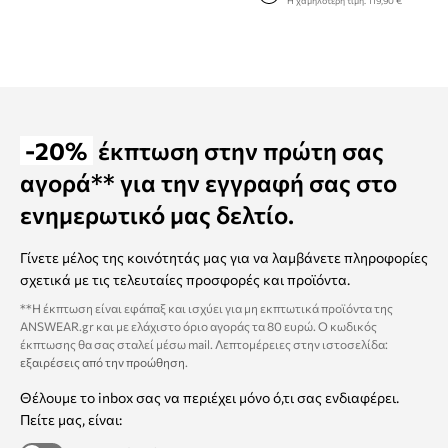
Η χαμηλότερη τιμή:
119,90 €
-20%
έκπτωση στην πρώτη σας
αγορά** για την εγγραφή σας στο
ενημερωτικό μας δελτίο.
Γίνετε μέλος της κοινότητάς μας για να λαμβάνετε πληροφορίες
σχετικά με τις τελευταίες προσφορές και προϊόντα.
**Η έκπτωση είναι εφάπαξ και ισχύει για μη εκπτωτικά προϊόντα της
ANSWEAR.gr και με ελάχιστο όριο αγοράς τα 80 ευρώ. Ο κωδικός
έκπτωσης θα σας σταλεί μέσω mail. Λεπτομέρειες στην ιστοσελίδα:
εξαιρέσεις από την προώθηση
.
Θέλουμε το inbox σας να περιέχει μόνο ό,τι σας ενδιαφέρει.
Πείτε μας, είναι: