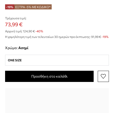
-19%
ΕΞΤΡΑ -5% ΜΕ ΚΩΔΙΚΟ*
Τρέχουσα τιμή:
73,99 €
Αρχική τιμή:
124,90 €
-40%
Η χαμηλότερη τιμή των τελευταίων 30 ημερών προ έκπτωσης:
91,99 €
 -19%
Χρώμα:
ασημί
ONE SIZE
Προσθήκη στο καλάθι