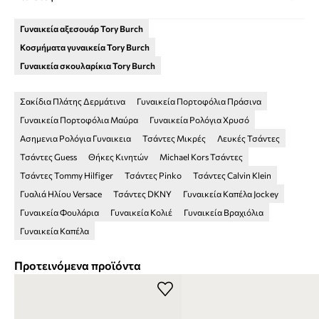
Γυναικεία αξεσουάρ Tory Burch
Κοσμήματα γυναικεία Tory Burch
Γυναικεία σκουλαρίκια Tory Burch
Σακίδια Πλάτης Δερμάτινα
Γυναικεία Πορτοφόλια Πράσινα
Γυναικεία Πορτοφόλια Μαύρα
Γυναικεία Ρολόγια Χρυσό
Ασημενια Ρολόγια Γυναικεια
Τσάντες Μικρές
Λευκές Τσάντες
Τσάντες Guess
Θήκες Κινητών
Michael Kors Τσάντες
Τσάντες Tommy Hilfiger
Τσάντες Pinko
Τσάντες Calvin Klein
Γυαλιά Ηλίου Versace
Τσάντες DKNY
Γυναικεία Καπέλα Jockey
Γυναικεία Φουλάρια
Γυναικεία Κολιέ
Γυναικεία Βραχιόλια
Γυναικεία Καπέλα
Προτεινόμενα προϊόντα