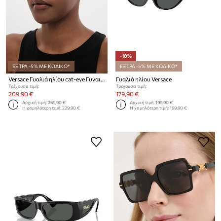
-10%
ΕΞΤΡΑ -5% ΜΕ ΚΩΔΙΚΟ*
ΕΞΤΡΑ -5% ΜΕ ΚΩΔΙΚΟ*
Versace Γυαλιά ηλίου cat-eye Γυναικεία
Γυαλιά ηλίου Versace
Τρέχουσα τιμή:
Τρέχουσα τιμή:
209,90 €
179,90 €
Αρχική τιμή:
269,90 €
Αρχική τιμή:
199,90 €
Η χαμηλότερη τιμή:
229,90 €
Η χαμηλότερη τιμή:
199,90 €