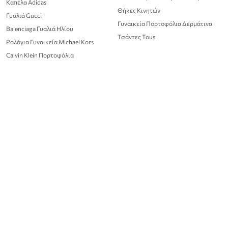
Καπέλα Adidas
Θήκες Κινητών
Γυαλιά Gucci
Γυναικεία Πορτοφόλια Δερμάτινα
Balenciaga Γυαλιά Ηλίου
Τσάντες Tous
Ρολόγια Γυναικεία Michael Kors
Calvin Klein Πορτοφόλια