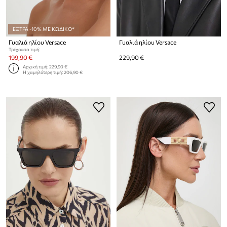
ΕΞΤΡΑ -10% ΜΕ ΚΩΔΙΚΟ*
Γυαλιά ηλίου Versace
Γυαλιά ηλίου Versace
Τρέχουσα τιμή:
199,90 €
229,90 €
Αρχική τιμή:
229,90 €
Η χαμηλότερη τιμή:
206,90 €