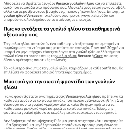
Μπορείτε να βρείτε το ζευγάρι
Versace γυαλιών ηλιου
και να επιλέξετε
αυτό που ταιριάζει στο πρόσωπό σας. Με σκελετούς τετράγωνους, οβάλ,
αλλά και με μοτίβα στους βραχίονες, η επιλογή είναι δική σας. Επίσης, τα
γυαλια ηλιου Versace
αποτελούν ορόσημο στη γυναικεία μόδα και
μπορούν να ολοκληρώσουν το στυλ σας με επιτυχία.
Πως να εντάξετε τα γυαλιά ηλίου στα καθημερινά
αξεσουάρ σας
Τα γυαλιά ηλίου αποτελούν ένα καθημερινό αξεσουάρ που μπορεί να
συμπληρώσει το ντύσιμό σας με απίστευτη επιτυχία. Πριν από 30 χρόνια
μπορεί να μην υπήρχαν τόσες επιλογές στα γυαλιά ηλίου αλλά σήμερα
πολλά είναι τα brands όπως τα
γυαλια ηλιου
Versace
ή
Gucci
που σας
δίνουν αμέτρητες ποιοτικές επιλογές.
Το καλύτερο είναι πως τα γυαλιά ηλίου ταιριάζουν με κάθε outfit που θα
επιλέξετε να φορέσετε οποιαδήποτε ώρα της ημέρας.
Μυστικά για την σωστή φροντίδα των γυαλιών
ηλίου
Για να φροντίσετε τα αγαπημένα σας
Versace γυαλια ηλιου
πρέπει να τα
καθαρίζετε μόνο με το ειδικό πανάκι που περιλαμβάνεται στη θήκη. Στη
θάλασσα που τα γυαλιά γεμίζουν αλάτι, καλό θα ήταν πρώτα να τα
καθαρίσετε με γλυκό νερό και μετά με το ειδικό πανάκι. Τέλος, μην
φοράτε τα γυαλιά ηλίου στο κεφάλι γιατί καταστρέφονται οι φακοί.
Δεν βρήκες αυτό που ψάχνεις; Ρίξε μια ματιά στις παρακάτω κατηγορίες
– θα βρεις εκεί μια μεγάλη ποικιλία προϊόντων προσαρμοσμένων σε
κάθε ανάγκη. Εμπλουτίζουμε συνεχώς τη συλλογή μας, οπότε πάντα σε