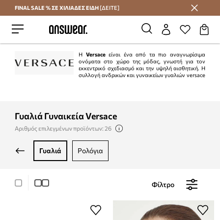
FINAL SALE % ΣΕ ΧΙΛΙΑΔΕΣ ΕΙΔΗ
[ΔΕΙΤΕ]
Εξοικονομήστε με το Answear Club
Η
Versace
είναι ένα από τα πιο αναγνωρίσιμα
ονόματα στο χώρο της μόδας, γνωστή για τον
εκκεντρικό σχεδιασμό και την υψηλή αισθητική. Η
συλλογή ανδρικών και γυναικείων γυαλιών versace
είναι εμπνευσμένη από την αριστοκρατική ιταλική φινέτσα. Εξίσου κομψή
είναι και η συλλογή εσωρούχων που φέρει την υπογραφή του οίκου
Versace
, η
οποία συνδυάζει άνεση και κομψότητα.
Γυαλιά Γυναικεία Versace
Αριθμός επιλεγμένων προϊόντων: 26
γυαλιά
ρολόγια
Φίλτρο