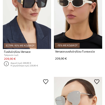
-15% ΜΕ ΚΩΔΙΚΟ*
ΕΞΤΡΑ -10% ΜΕ ΚΩΔΙΚΟ*
Versace γυαλιά ηλίου Γυναικεία
Γυαλιά ηλίου Versace
Τρέχουσα τιμή:
209,90 €
209,90 €
Αρχική τιμή:
269,90 €
Η χαμηλότερη τιμή:
229,90 €