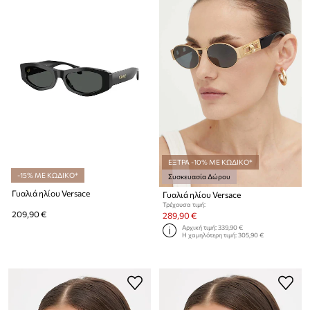
ΕΞΤΡΑ -10% ΜΕ ΚΩΔΙΚΟ*
-15% ΜΕ ΚΩΔΙΚΟ*
Συσκευασία Δώρου
Γυαλιά ηλίου Versace
Γυαλιά ηλίου Versace
Τρέχουσα τιμή:
209,90 €
289,90 €
Αρχική τιμή:
339,90 €
Η χαμηλότερη τιμή:
305,90 €