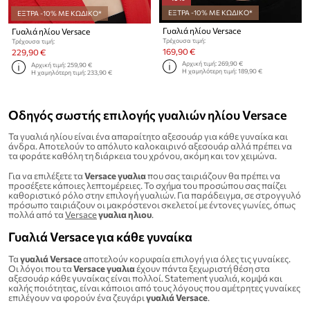
ΕΞΤΡΑ -10% ΜΕ ΚΩΔΙΚΟ*
ΕΞΤΡΑ -10% ΜΕ ΚΩΔΙΚΟ*
Γυαλιά ηλίου Versace
Γυαλιά ηλίου Versace
Τρέχουσα τιμή:
Τρέχουσα τιμή:
169,90 €
229,90 €
Αρχική τιμή:
269,90 €
Αρχική τιμή:
259,90 €
Η χαμηλότερη τιμή:
189,90 €
Η χαμηλότερη τιμή:
233,90 €
Οδηγός σωστής επιλογής γυαλιών ηλίου Versace
Τα γυαλιά ηλίου είναι ένα απαραίτητο αξεσουάρ για κάθε γυναίκα και
άνδρα. Αποτελούν το απόλυτο καλοκαιρινό αξεσουάρ αλλά πρέπει να
τα φοράτε καθόλη τη διάρκεια του χρόνου, ακόμη και τον χειμώνα.
Για να επιλέξετε τα
Versace γυαλια
που σας ταιριάζουν θα πρέπει να
προσέξετε κάποιες λεπτομέρειες. Το σχήμα του προσώπου σας παίζει
καθοριστικό ρόλο στην επιλογή γυαλιών. Για παράδειγμα, σε στρογγυλό
πρόσωπο ταιριάζουν οι μακρόστενοι σκελετοί με έντονες γωνίες, όπως
πολλά από τα
Versace
γυαλια ηλιου
.
Γυαλιά Versace για κάθε γυναίκα
Τα
γυαλιά Versace
αποτελούν κορυφαία επιλογή για όλες τις γυναίκες.
Οι λόγοι που τα
Versace γυαλια
έχουν πάντα ξεχωριστή θέση στα
αξεσουάρ κάθε γυναίκας είναι πολλοί. Statement γυαλιά, κομψά και
καλής ποιότητας, είναι κάποιοι από τους λόγους που αμέτρητες γυναίκες
επιλέγουν να φορούν ένα ζευγάρι
γυαλιά Versace
.