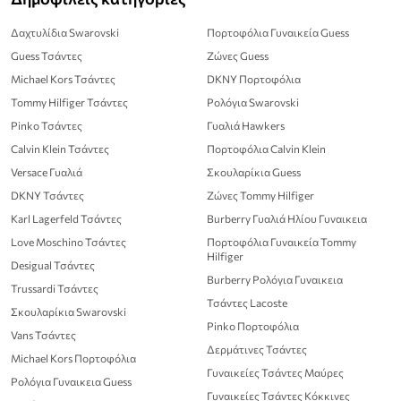
Δαχτυλίδια Swarovski
Πορτοφόλια Γυναικεία Guess
Guess Τσάντες
Ζώνες Guess
Michael Kors Τσάντες
DKNY Πορτοφόλια
Tommy Hilfiger Τσάντες
Ρολόγια Swarovski
Pinko Τσάντες
Γυαλιά Hawkers
Calvin Klein Τσάντες
Πορτοφόλια Calvin Klein
Versace Γυαλιά
Σκουλαρίκια Guess
DKNY Τσάντες
Ζώνες Tommy Hilfiger
Karl Lagerfeld Τσάντες
Burberry Γυαλιά Ηλίου Γυναικεια
Love Moschino Τσάντες
Πορτοφόλια Γυναικεία Tommy
Hilfiger
Desigual Τσάντες
Burberry Ρολόγια Γυναικεια
Trussardi Τσάντες
Τσάντες Lacoste
Σκουλαρίκια Swarovski
Pinko Πορτοφόλια
Vans Τσάντες
Δερμάτινες Τσάντες
Michael Kors Πορτοφόλια
Γυναικείες Τσάντες Μαύρες
Ρολόγια Γυναικεια Guess
Γυναικείες Τσάντες Κόκκινες