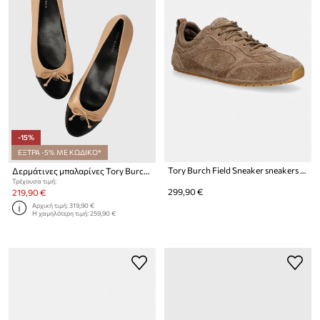
-15%
ΕΞΤΡΑ -5% ΜΕ ΚΩΔΙΚΟ*
Tory Burch Field Sneaker sneakers γυναικεία σουέτ
Δερμάτινες μπαλαρίνες Tory Burch CAP-TOE BALLET
Τρέχουσα τιμή:
299,90 €
219,90 €
Αρχική τιμή:
319,90 €
Η χαμηλότερη τιμή:
259,90 €