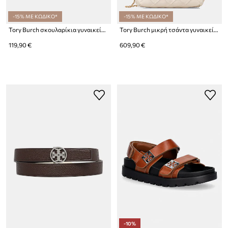
-15% ΜΕ ΚΩΔΙΚΟ*
-15% ΜΕ ΚΩΔΙΚΟ*
Tory Burch σκουλαρίκια γυναικεία από ορείχαλκο Moondance
Tory Burch μικρή τσάντα γυναικεία δερμάτινη Fleming
119,90 €
609,90 €
-10%