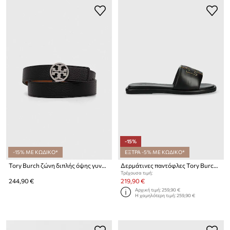
-15%
-15% ΜΕ ΚΩΔΙΚΟ*
ΕΞΤΡΑ -5% ΜΕ ΚΩΔΙΚΟ*
Tory Burch ζώνη διπλής όψης γυναικεία δερμάτινη
Δερμάτινες παντόφλες Tory Burch Double T Sport Slide
Τρέχουσα τιμή:
244,90 €
219,90 €
Αρχική τιμή:
259,90 €
Η χαμηλότερη τιμή:
259,90 €