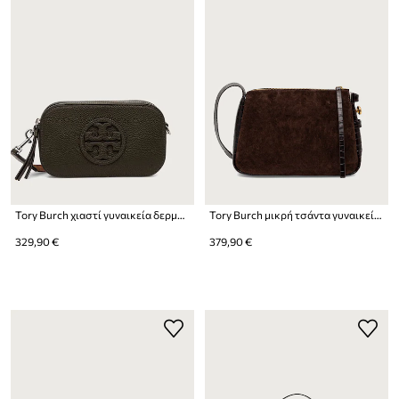
Tory Burch χιαστί γυναικεία δερμάτινη Miller Mini
Tory Burch μικρή τσάντα γυναικεία δερμάτινη Romy Small
329,90 €
379,90 €