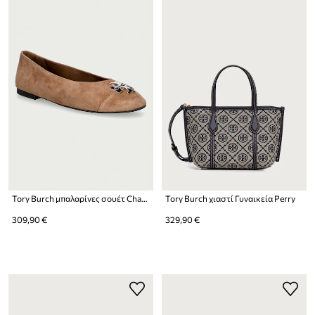
Tory Burch μπαλαρίνες σουέτ Charlie Ballet
Tory Burch χιαστί Γυναικεία Perry
309,90 €
329,90 €