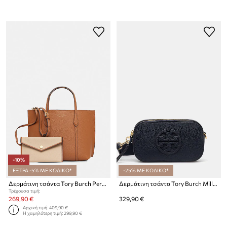
-10%
ΕΞΤΡΑ -5% ΜΕ ΚΩΔΙΚΟ*
-25% ΜΕ ΚΩΔΙΚΟ*
Δερμάτινη τσάντα Tory Burch Perry
Δερμάτινη τσάντα Tory Burch Miller Miller
Τρέχουσα τιμή:
269,90 €
329,90 €
Αρχική τιμή:
409,90 €
Η χαμηλότερη τιμή:
299,90 €