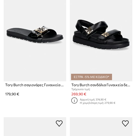
ΕΞΤΡΑ -5% ΜΕ ΚΩΔΙΚΟ*
Tory Burch σαγιονάρες Γυναικεία Mellow Buckle Slide
Tory Burch σανδάλια Γυναικεία δερμάτινα Mellow Sport Sandal
Τρέχουσα τιμή:
179,90 €
269,90 €
Αρχική τιμή:
374,90 €
Η χαμηλότερη τιμή:
279,90 €