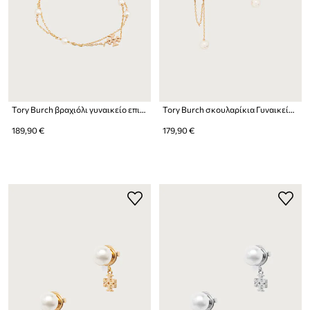
Tory Burch βραχιόλι γυναικείο επιχρυσωμένο Moondance
Tory Burch σκουλαρίκια Γυναικεία Moondance
189,90 €
179,90 €