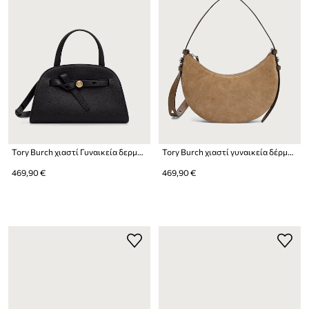
Tory Burch χιαστί Γυναικεία δερμάτινη Romy Small Bauletto
Tory Burch χιαστί γυναικεία δέρμα σουέτ Romy Half Moon
469,90 €
469,90 €