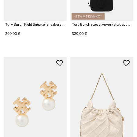
-25% ΜΕ ΚΩΔΙΚΟ*
Tory Burch Field Sneaker sneakers Γυναικεία
Tory Burch χιαστί γυναικεία δερμάτινη Miller
299,90 €
329,90 €