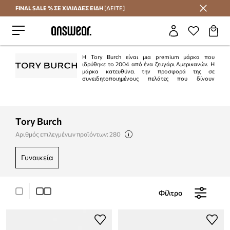
FINAL SALE % ΣΕ ΧΙΛΙΑΔΕΣ ΕΙΔΗ
[ΔΕΙΤΕ]
Εξοικονομήστε με το Answear Club
Η Tory Burch είναι μια premium μάρκα που
ιδρύθηκε το 2004 από ένα ζευγάρι Αμερικανών. Η
μάρκα κατευθύνει την προσφορά της σε
συνειδητοποιημένους πελάτες που δίνουν
προσοχή στην ποιότητα και την κατασκευή. Τα σχέδια Tory Burch συχνά
αφθονούν σε πολύχρωμα μοτίβα και prints, αλλά οι φόρμες παραπέμπουν σε
διαχρονικά κλασικά.
Tory Burch
Αριθμός επιλεγμένων προϊόντων: 280
γυναικεία
Φίλτρο