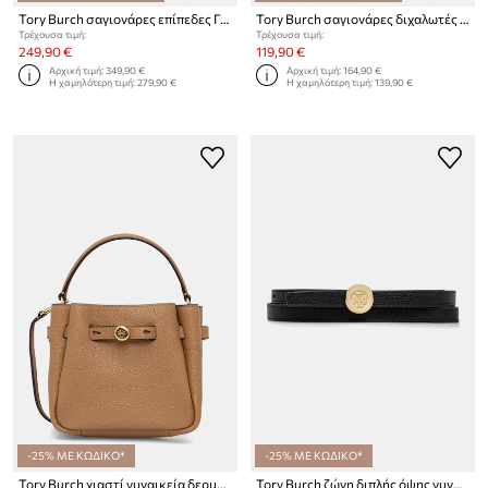
Tory Burch σαγιονάρες επίπεδες Γυναικείες Romy Slide
Tory Burch σαγιονάρες διχαλωτές Γυναικείες Gemini Link Jelly
Τρέχουσα τιμή:
Τρέχουσα τιμή:
249,90 €
119,90 €
Αρχική τιμή:
349,90 €
Αρχική τιμή:
164,90 €
Η χαμηλότερη τιμή:
279,90 €
Η χαμηλότερη τιμή:
139,90 €
-25% ΜΕ ΚΩΔΙΚΟ*
-25% ΜΕ ΚΩΔΙΚΟ*
Tory Burch χιαστί γυναικεία δερμάτινη Romy
Tory Burch ζώνη διπλής όψης γυναικεία δερμάτινη