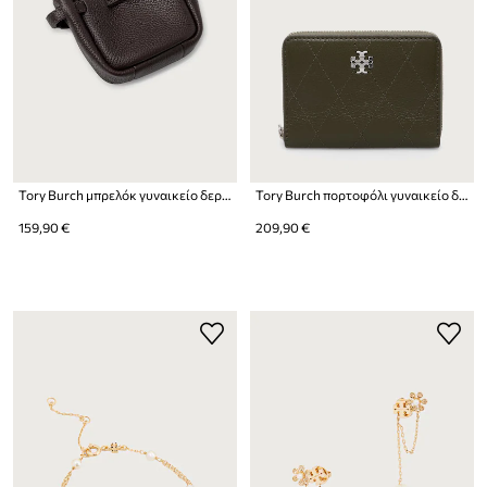
Tory Burch μπρελόκ γυναικείο δερμάτινο Romy
Tory Burch πορτοφόλι γυναικείο δερμάτινο Charlie
159,90 €
209,90 €