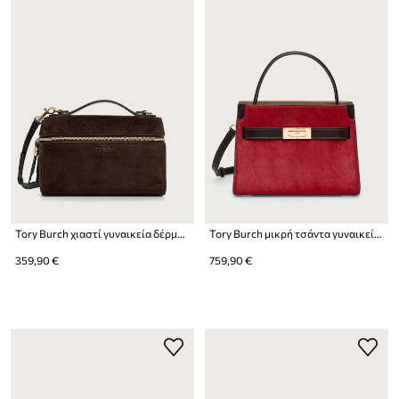
Tory Burch χιαστί γυναικεία δέρμα σουέτ Romy
Tory Burch μικρή τσάντα γυναικεία δερμάτινη Lee Radziwill
359,90 €
759,90 €