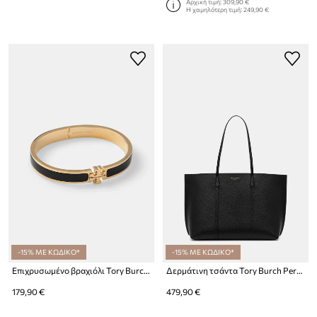
Αρχική τιμή:
309,90 €
Η χαμηλότερη τιμή:
249,90 €
-15% ΜΕ ΚΩΔΙΚΟ*
-15% ΜΕ ΚΩΔΙΚΟ*
Επιχρυσωμένο βραχιόλι Tory Burch Kira
Δερμάτινη τσάντα Tory Burch Perry
179,90 €
479,90 €