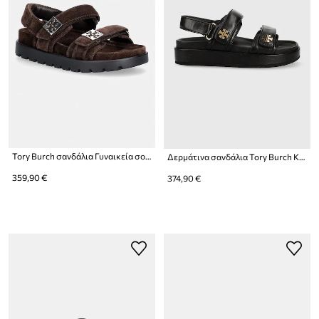
Tory Burch σανδάλια Γυναικεία σουέτ Mellow Sport Sandal
Δερμάτινα σανδάλια Tory Burch Kira Sport
359,90 €
374,90 €