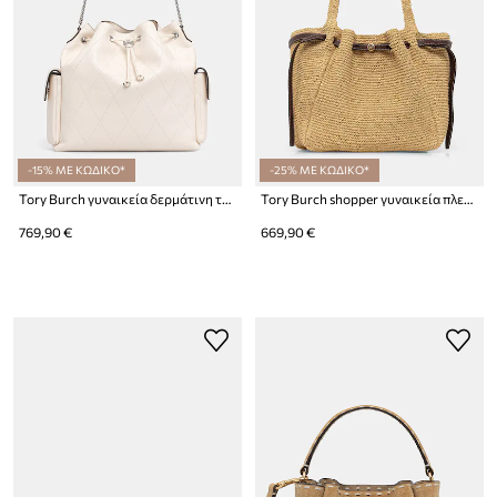
-15% ΜΕ ΚΩΔΙΚΟ*
-25% ΜΕ ΚΩΔΙΚΟ*
Tory Burch γυναικεία δερμάτινη τσάντα πουγκί Charlie
Tory Burch shopper γυναικεία πλεκτή Romy
769,90 €
669,90 €