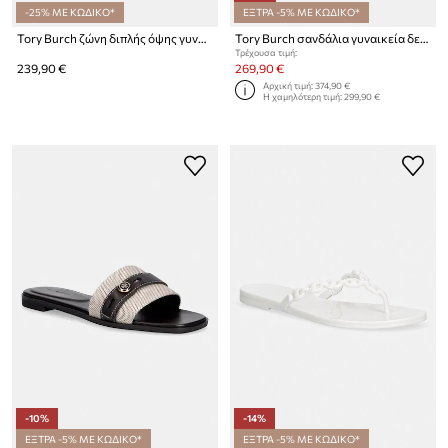
-25% ΜΕ ΚΩΔΙΚΟ*
ΕΞΤΡΑ -5% ΜΕ ΚΩΔΙΚΟ*
Tory Burch ζώνη διπλής όψης γυναικεία δερμάτινη Miller
Tory Burch σανδάλια γυναικεία δερμάτινα Mellow Sport Sandal
Τρέχουσα τιμή:
239,90 €
269,90 €
Αρχική τιμή:
374,90 €
Η χαμηλότερη τιμή:
299,90 €
-10%
-14%
ΕΞΤΡΑ -5% ΜΕ ΚΩΔΙΚΟ*
ΕΞΤΡΑ -5% ΜΕ ΚΩΔΙΚΟ*