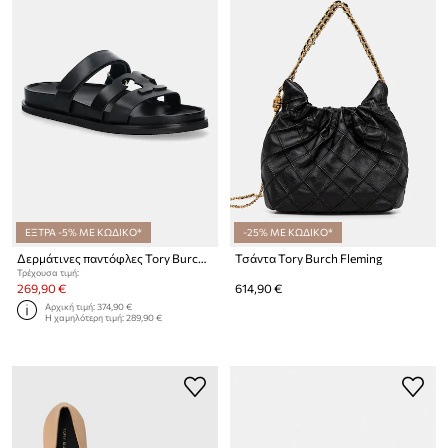
ΕΞΤΡΑ -5% ΜΕ ΚΩΔΙΚΟ*
-25% ΜΕ ΚΩΔΙΚΟ*
Δερμάτινες παντόφλες Tory Burch Ines Sport
Τσάντα Tory Burch Fleming
Τρέχουσα τιμή:
269,90 €
614,90 €
Αρχική τιμή:
374,90 €
Η χαμηλότερη τιμή:
289,90 €