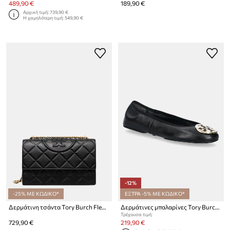
489,90 €
189,90 €
Αρχική τιμή:
739,90 €
Η χαμηλότερη τιμή:
549,90 €
-12%
-25% ΜΕ ΚΩΔΙΚΟ*
ΕΞΤΡΑ -5% ΜΕ ΚΩΔΙΚΟ*
Δερμάτινη τσάντα Tory Burch Fleming
Δερμάτινες μπαλαρίνες Tory Burch Reva Travel Ballet
Τρέχουσα τιμή:
729,90 €
219,90 €