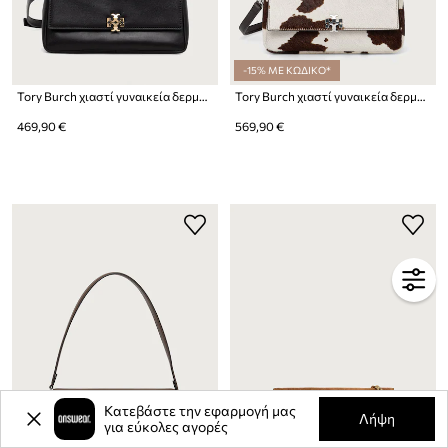
-15% ΜΕ ΚΩΔΙΚΟ*
Tory Burch χιαστί γυναικεία δερμάτινη Charlie
Tory Burch χιαστί γυναικεία δερμάτινη Charlie
469,90 €
569,90 €
Κατεβάστε την εφαρμογή μας
Λήψη
για εύκολες αγορές