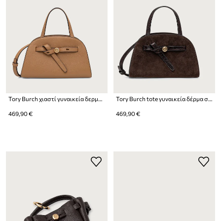
Tory Burch χιαστί γυναικεία δερμάτινη Romy Small Bauletto
Tory Burch tote γυναικεία δέρμα σουέτ Romy Small Bauletto
469,90 €
469,90 €