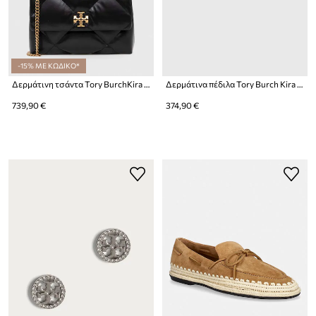
-15% ΜΕ ΚΩΔΙΚΟ*
Δερμάτινη τσάντα Tory BurchKira Diamond Quilt
Δερμάτινα πέδιλα Tory Burch Kira Sport Sandal
739,90 €
374,90 €