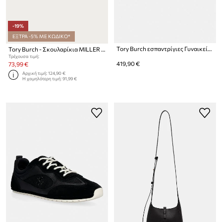
-19%
ΕΞΤΡΑ -5% ΜΕ ΚΩΔΙΚΟ*
Tory Burch εσπαντρίγιες Γυναικεία σουέτ The Raffia Boaty
Tory Burch - Σκουλαρίκια MILLER PAVE STUD
Τρέχουσα τιμή:
419,90 €
73,99 €
Αρχική τιμή:
124,90 €
Η χαμηλότερη τιμή:
91,99 €