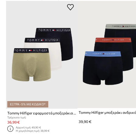
ΕΞΤΡΑ -5% ΜΕ ΚΩΔΙΚΟ*
Tommy Hilfiger εφαρμοστά μποξεράκια ανδρικά βαμβάκι με ελαστάν 3-pack
Τρέχουσα τιμή:
39,90 €
36,99 €
Αρχική τιμή:
49,90 €
Η χαμηλότερη τιμή:
38,99 €