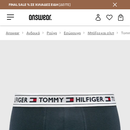
FINAL SALE % ΣΕ ΧΙΛΙΑΔΕΣ ΕΙΔΗ
[ΔΕΙΤΕ]
Εξοικονομήστε με το Answear Club
Answear
Ανδρικά
Ρούχα
Εσώρουχα
Μπόξερ και σλιπ
Tommy