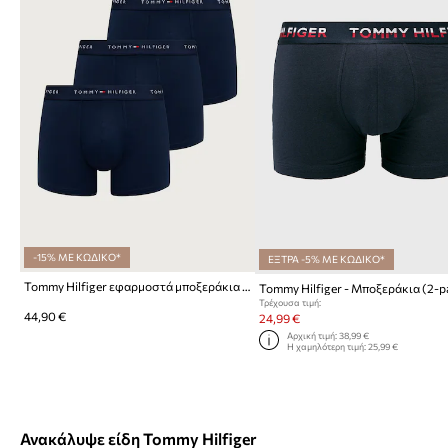
-15% ΜΕ ΚΩΔΙΚΟ*
ΕΞΤΡΑ -5% ΜΕ ΚΩΔΙΚΟ*
Tommy Hilfiger εφαρμοστά μποξεράκια Ανδρικά 3-pack
Tommy Hilfiger - Μποξεράκια (2-p
Τρέχουσα τιμή:
44,90 €
24,99 €
Αρχική τιμή:
38,99 €
Η χαμηλότερη τιμή:
25,99 €
Ανακάλυψε είδη Tommy Hilfiger