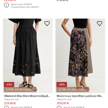
Αρχική τιμή:
479,90 €
Η χαμηλότερη τιμή:
249,90 €
-23%
-50%
ΕΞΤΡΑ -5% ΜΕ ΚΩΔΙΚΟ*
ΕΞΤΡΑ -5% ΜΕ ΚΩΔΙΚΟ*
Weekend Max Mara Φούστα βαμβακερή CARAVAN
Φούστα με προσθήκη μαλλιού Weekend Max Mara FANALE
Τρέχουσα τιμή:
Τρέχουσα τιμή:
229,90 €
209,00 €
Αρχική τιμή:
299,90 €
Αρχική τιμή:
419,90 €