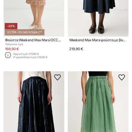
-22%
ΕΞΤΡΑ -5% ΜΕ ΚΩΔΙΚΟ*
Φούστα Weekend Max Mara OCCHIO
Weekend Max Mara φούστα με βαμβάκι WKDALPACA
Τρέχουσα τιμή:
169,90 €
219,90 €
Αρχική τιμή:
219,90 €
Η χαμηλότερη τιμή:
219,90 €