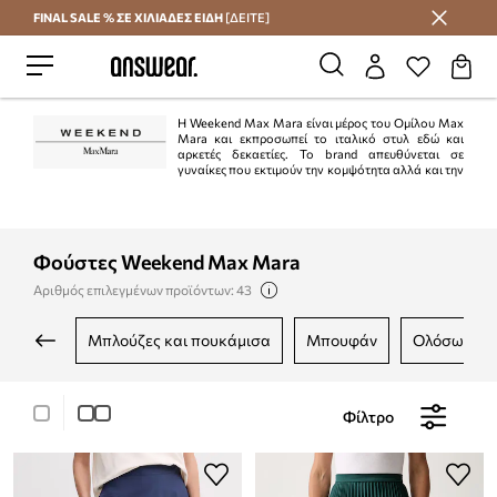
FINAL SALE % ΣΕ ΧΙΛΙΑΔΕΣ ΕΙΔΗ
[ΔΕΙΤΕ]
Εξοικονομήστε με το Answear Club
H Weekend Max Mara είναι μέρος του Ομίλου Max
Mara και εκπροσωπεί το ιταλικό στυλ εδώ και
αρκετές δεκαετίες. Το brand απευθύνεται σε
γυναίκες που εκτιμούν την κομψότητα αλλά και την
ευκολία που χαρακτηρίζει τα Weekend Max Mara projects. Οι συλλογές του
brand είναι διαχρονικές, κλασικές προτάσεις κατάλληλες για πολλές
περιστάσεις.
Φούστες Weekend Max Mara
Αριθμός επιλεγμένων προϊόντων: 43
μπλούζες και πουκάμισα
μπουφάν
ολόσωμες 
Φίλτρο