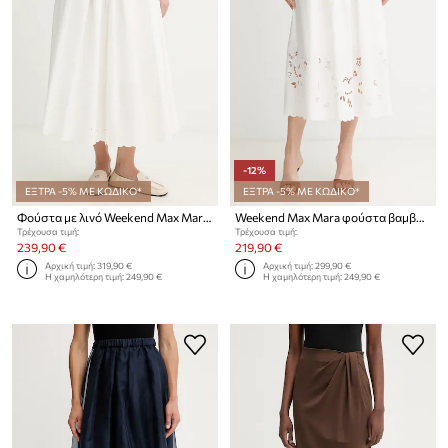
-12%
ΕΞΤΡΑ -5% ΜΕ ΚΩΔΙΚΟ*
ΕΞΤΡΑ -5% ΜΕ ΚΩΔΙΚΟ*
Φούστα με λινό Weekend Max Mara PIO
Weekend Max Mara φούστα βαμβακερή CARAVAN
Τρέχουσα τιμή:
Τρέχουσα τιμή:
239,90 €
219,90 €
Αρχική τιμή:
319,90 €
Αρχική τιμή:
299,90 €
Η χαμηλότερη τιμή:
249,90 €
Η χαμηλότερη τιμή:
249,90 €