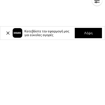
Κατεβάστε την εφαρμογή μας
Λήψη
για εύκολες αγορές
-20%
έκπτωση στην πρώτη σας
αγορά** για την εγγραφή σας στο
ενημερωτικό μας δελτίο.