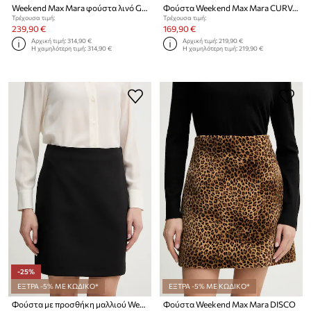
Weekend Max Mara φούστα λινό GERGO
Φούστα Weekend Max Mara CURVATO
Τρέχουσα τιμή:
Τρέχουσα τιμή:
239,90 €
169,90 €
Αρχική τιμή:
314,90 €
Αρχική τιμή:
219,90 €
Η χαμηλότερη τιμή:
314,90 €
Η χαμηλότερη τιμή:
219,90 €
-25%
ΕΞΤΡΑ -5% ΜΕ ΚΩΔΙΚΟ*
ΕΞΤΡΑ -5% ΜΕ ΚΩΔΙΚΟ*
Φούστα με προσθήκη μαλλιού Weekend Max Mara ARCADIA
Φούστα Weekend Max Mara DISCO