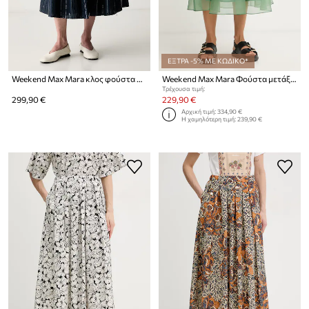
ΕΞΤΡΑ -5% ΜΕ ΚΩΔΙΚΟ*
Weekend Max Mara κλος φούστα βαμβακερή WKDFIORDI
Weekend Max Mara Φούστα μετάξι VISINO
Τρέχουσα τιμή:
299,90 €
229,90 €
Αρχική τιμή:
334,90 €
Η χαμηλότερη τιμή:
239,90 €