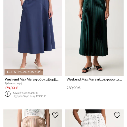
ΕΞΤΡΑ -5% ΜΕ ΚΩΔΙΚΟ*
Weekend Max Mara φούστα βαμβάκι ZATTERA
Weekend Max Mara πλισέ φούστα WKDNICCHIA
Τρέχουσα τιμή:
179,90 €
289,90 €
Αρχική τιμή:
254,90 €
Η χαμηλότερη τιμή:
189,90 €