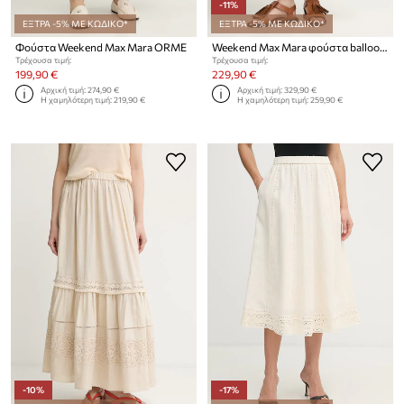
-11%
ΕΞΤΡΑ -5% ΜΕ ΚΩΔΙΚΟ*
ΕΞΤΡΑ -5% ΜΕ ΚΩΔΙΚΟ*
Φούστα Weekend Max Mara ORME
Weekend Max Mara φούστα balloon βαμβακερή
Τρέχουσα τιμή:
Τρέχουσα τιμή:
199,90 €
229,90 €
Αρχική τιμή:
274,90 €
Αρχική τιμή:
329,90 €
Η χαμηλότερη τιμή:
219,90 €
Η χαμηλότερη τιμή:
259,90 €
-10%
-17%