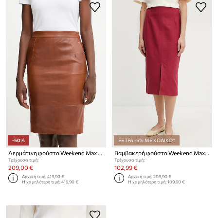
-50%
ΕΞΤΡΑ -5% ΜΕ ΚΩΔΙΚΟ*
Δερμάτινη φούστα Weekend Max Mara PAPAILE
Βαμβακερή φούστα Weekend Max Mara
Τρέχουσα τιμή:
Τρέχουσα τιμή:
209,00 €
102,99 €
Αρχική τιμή:
419,90 €
Αρχική τιμή:
209,90 €
Η χαμηλότερη τιμή:
419,90 €
Η χαμηλότερη τιμή:
109,90 €