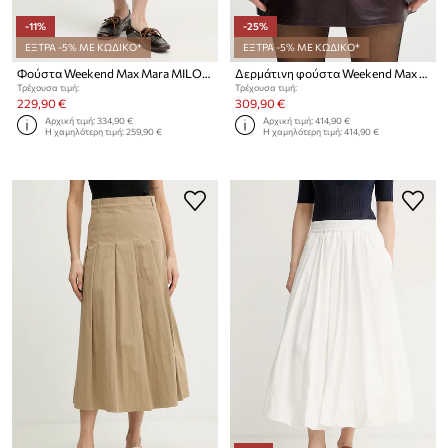
-11%
-25%
ΕΞΤΡΑ -5% ΜΕ ΚΩΔΙΚΟ*
ΕΞΤΡΑ -5% ΜΕ ΚΩΔΙΚΟ*
Φούστα Weekend Max Mara MILORD
Δερμάτινη φούστα Weekend Max Mara ONCIA
Τρέχουσα τιμή:
Τρέχουσα τιμή:
229,90 €
309,90 €
Αρχική τιμή:
334,90 €
Αρχική τιμή:
414,90 €
Η χαμηλότερη τιμή:
259,90 €
Η χαμηλότερη τιμή:
414,90 €