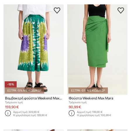
-15%
ΕΞΤΡΑ -5% ΜΕ ΚΩΔΙΚΟ*
ΕΞΤΡΑ -5% ΜΕ ΚΩΔΙΚΟ*
Βαμβακερή φούστα Weekend Max Mara
Φούστα Weekend Max Mara
Τρέχουσα τιμή:
Τρέχουσα τιμή:
159,90 €
90,99 €
Αρχική τιμή:
309,90 €
Αρχική τιμή:
199,90 €
Η χαμηλότερη τιμή:
189,90 €
Η χαμηλότερη τιμή:
100,99 €