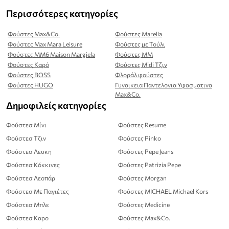
Περισσότερες κατηγορίες
Φούστες Max&Co.
Φούστες Marella
Φούστες Max Mara Leisure
Φούστες με Τούλι
Φούστες MM6 Maison Margiela
Φούστες MM
Φούστες Καρό
Φούστες Midi Τζιν
Φούστες BOSS
Φλοράλ φούστες
Φούστες HUGO
Γυναικεια Παντελονια Υφασματινα
Max&Co.
Δημοφιλείς κατηγορίες
Φούστεσ Μίνι
Φούστες Resume
Φούστεσ Τζιν
Φούστες Pinko
Φούστεσ Λευκη
Φούστες Pepe Jeans
Φούστεσ Κόκκινες
Φούστες Patrizia Pepe
Φούστεσ Λεοπάρ
Φούστες Morgan
Φούστεσ Με Παγιέτες
Φούστες MICHAEL Michael Kors
Φούστεσ Μπλε
Φούστες Medicine
Φούστεσ Καρο
Φούστες Max&Co.