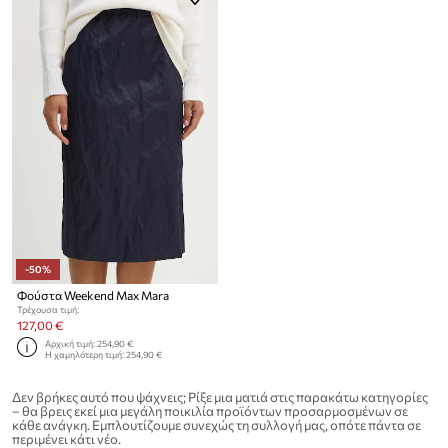
-50%
Φούστα Weekend Max Mara
Τρέχουσα τιμή:
127,00 €
Αρχική τιμή:
254,90 €
Η χαμηλότερη τιμή:
254,90 €
Δεν βρήκες αυτό που ψάχνεις; Ρίξε μια ματιά στις παρακάτω κατηγορίες
– θα βρεις εκεί μια μεγάλη ποικιλία προϊόντων προσαρμοσμένων σε
κάθε ανάγκη. Εμπλουτίζουμε συνεχώς τη συλλογή μας, οπότε πάντα σε
περιμένει κάτι νέο.