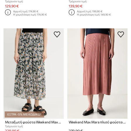
Τρέχουσα τιμή:
Τρέχουσα τιμή:
129,90 €
139,90 €
Αρχική τιμή:
174,90 €
Αρχική τιμή:
199,90 €
Η χαμηλότερη τιμή:
174,90 €
Η χαμηλότερη τιμή:
149,90 €
ΕΞΤΡΑ -5% ΜΕ ΚΩΔΙΚΟ*
Μεταξωτή φούστα Weekend Max Mara
Weekend Max Mara πλισέ φούστα με βισκόζη WKDGHIGLIA
Τρέχουσα τιμή:
229,90 €
279,90 €