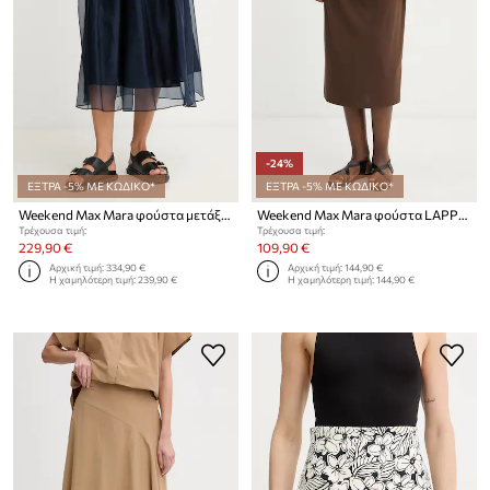
-24%
ΕΞΤΡΑ -5% ΜΕ ΚΩΔΙΚΟ*
ΕΞΤΡΑ -5% ΜΕ ΚΩΔΙΚΟ*
Weekend Max Mara φούστα μετάξι VISINO
Weekend Max Mara φούστα LAPPOLE
Τρέχουσα τιμή:
Τρέχουσα τιμή:
229,90 €
109,90 €
Αρχική τιμή:
334,90 €
Αρχική τιμή:
144,90 €
Η χαμηλότερη τιμή:
239,90 €
Η χαμηλότερη τιμή:
144,90 €