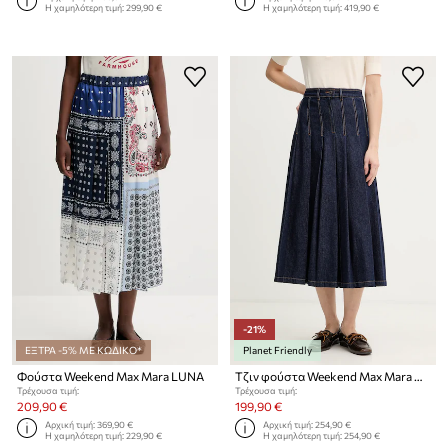
Η χαμηλότερη τιμή:
299,90 €
Η χαμηλότερη τιμή:
419,90 €
-21%
ΕΞΤΡΑ -5% ΜΕ ΚΩΔΙΚΟ*
Planet Friendly
Φούστα Weekend Max Mara LUNA
Τζιν φούστα Weekend Max Mara OVALE
Τρέχουσα τιμή:
Τρέχουσα τιμή:
209,90 €
199,90 €
Αρχική τιμή:
369,90 €
Αρχική τιμή:
254,90 €
Η χαμηλότερη τιμή:
229,90 €
Η χαμηλότερη τιμή:
254,90 €