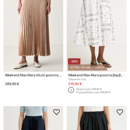
-26%
ΕΞΤΡΑ -5% ΜΕ ΚΩΔΙΚΟ*
Weekend Max Mara πλισέ φούστα WKDNICCHIA
Weekend Max Mara φούστα βαμβακερή CARAVAN
Τρέχουσα τιμή:
289,90 €
219,90 €
Αρχική τιμή:
299,90 €
Η χαμηλότερη τιμή:
299,90 €