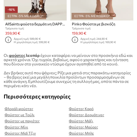
-10%
ΕΞΤΡΑ -5% ΜΕ ΚΩΔΙΚΟ*
ΕΞΤΡΑ -5% ΜΕ ΚΩΔΙΚΟ*
AllSaints φούστα δερμάτινη DAPPLE MINI
Pinko Φούστα με βισκόζη
Τρέχουσα τιμή:
Τρέχουσα τιμή:
359,90 €
159,90 €
Αρχική τιμή:
589,90 €
Αρχική τιμή:
244,90 €
Η χαμηλότερη τιμή:
399,90 €
Η χαμηλότερη τιμή:
169,90 €
Οι
φούστες
λεοπάρ
έχουν καταφέρει να μείνουν στο προσκήνιο εδώ και
αρκετά χρόνια. Όχι τυχαία, βεβαίως, αφού ο χαρακτήρας και η ένταση
που δίνουν στο γυναικείο ντύσιμο έχουν αγαπηθεί από το κοινό.
Δεν βρήκες αυτό που ψάχνεις; Ρίξε μια ματιά στις παρακάτω κατηγορίες
– θα βρεις εκεί μια μεγάλη ποικιλία προϊόντων προσαρμοσμένων σε
κάθε ανάγκη. Εμπλουτίζουμε συνεχώς τη συλλογή μας, οπότε πάντα σε
περιμένει κάτι νέο.
Περισσότερες κατηγορίες
Φλοράλ φούστες
Φούστες Καρό
Φούστες με Τούλι
Φούστες Δερμάτινες
Φούστες με παγιέτες
Φούστες Μάξι
Φούστες Μίνι
Φούστες Μαύρες
Φούστες Midi Τζιν
Φούστες Μπλε