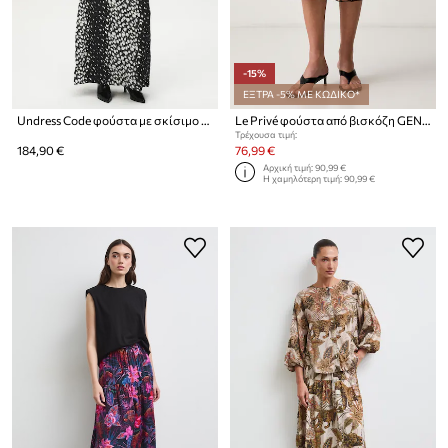
-15%
ΕΞΤΡΑ -5% ΜΕ ΚΩΔΙΚΟ*
Undress Code φούστα με σκίσιμο με cupro Mary Jane
Le Privé φούστα από βισκόζη GENET SKIRT LEOPARD
Τρέχουσα τιμή:
184,90 €
76,99 €
Αρχική τιμή:
90,99 €
Η χαμηλότερη τιμή:
90,99 €