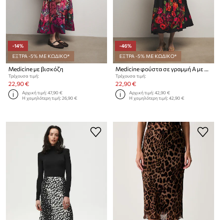
-14%
-46%
ΕΞΤΡΑ -5% ΜΕ ΚΩΔΙΚΟ*
ΕΞΤΡΑ -5% ΜΕ ΚΩΔΙΚΟ*
Medicine με βισκόζη
Medicine φούστα σε γραμμή Α με βισκόζη
Τρέχουσα τιμή:
Τρέχουσα τιμή:
22,90 €
22,90 €
Αρχική τιμή:
47,90 €
Αρχική τιμή:
42,90 €
Η χαμηλότερη τιμή:
26,90 €
Η χαμηλότερη τιμή:
42,90 €