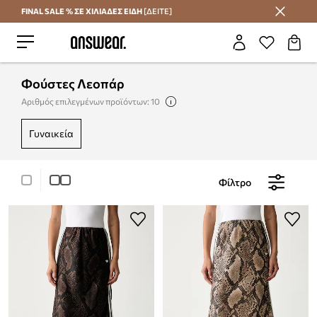
FINAL SALE % ΣΕ ΧΙΛΙΑΔΕΣ ΕΙΔΗ
[ΔΕΙΤΕ]
Εξοικονομήστε με το Answear Club
Φούστες Λεοπάρ
Αριθμός επιλεγμένων προϊόντων: 10
γυναικεία
Φίλτρο