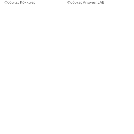
Φούστες Κόκκινες
Φούστες Answear.LAB