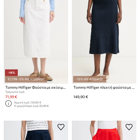
-14%
ΕΞΤΡΑ -5% ΜΕ ΚΩΔΙΚΟ*
-15% ΜΕ ΚΩΔΙΚΟ*
Tommy Hilfiger Φούστα με σκίσιμο ντένιμ
Tommy Hilfiger πλεκτή φούστα με βαμβάκι
Τρέχουσα τιμή:
71,99 €
149,90 €
Αρχική τιμή:
129,90 €
Η χαμηλότερη τιμή:
83,99 €