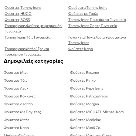
Φούστες Tommy Jeans
Φορέματα Tommy Jeans
Φούστες HUGO
Φούστες με Τούλι
Φούστες BOSS
Tommy Jeans Πουκάμισα Γυναικεία
Tommy Jeans Φούτερ με φερμουάρ
Tommy Jeans Σορτς Γυναικεία
Γυναικεία
Tommy Jeans Τζιν Γυναικεία
Γυναικεια Παντελονια Υφασματινα
Tommy Jeans
Tommy Jeans Μπλούζες και
Φούστες Καρό
πουκάμισα Γυναικείες
Δημοφιλείς κατηγορίες
Φούστεσ Μίνι
Φούστες Resume
Φούστεσ Τζιν
Φούστες Pinko
Φούστεσ Λευκη
Φούστες Pepe Jeans
Φούστεσ Κόκκινες
Φούστες Patrizia Pepe
Φούστεσ Λεοπάρ
Φούστες Morgan
Φούστεσ Με Παγιέτες
Φούστες MICHAEL Michael Kors
Φούστεσ Μπλε
Φούστες Medicine
Φούστεσ Καρο
Φούστες Max&Co.
Μαύρεσ Φούστεσ
Φούστες Marciano Guess