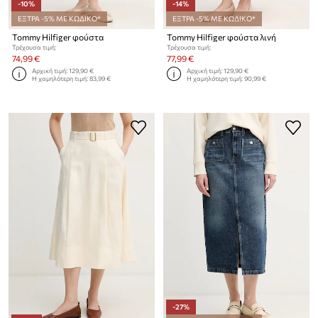
-10%
-14%
ΕΞΤΡΑ -5% ΜΕ ΚΩΔΙΚΟ*
ΕΞΤΡΑ -5% ΜΕ ΚΩΔΙΚΟ*
Tommy Hilfiger φούστα
Tommy Hilfiger φούστα λινή
Τρέχουσα τιμή:
Τρέχουσα τιμή:
74,99 €
77,99 €
Αρχική τιμή:
129,90 €
Αρχική τιμή:
129,90 €
Η χαμηλότερη τιμή:
83,99 €
Η χαμηλότερη τιμή:
90,99 €
-27%