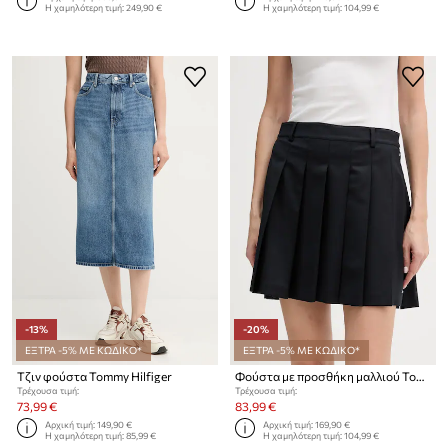
Η χαμηλότερη τιμή:
249,90 €
Η χαμηλότερη τιμή:
104,99 €
-13%
-20%
ΕΞΤΡΑ -5% ΜΕ ΚΩΔΙΚΟ*
ΕΞΤΡΑ -5% ΜΕ ΚΩΔΙΚΟ*
Τζιν φούστα Tommy Hilfiger
Φούστα με προσθήκη μαλλιού Tommy Hilfiger
Τρέχουσα τιμή:
Τρέχουσα τιμή:
73,99 €
83,99 €
Αρχική τιμή:
149,90 €
Αρχική τιμή:
169,90 €
Η χαμηλότερη τιμή:
85,99 €
Η χαμηλότερη τιμή:
104,99 €