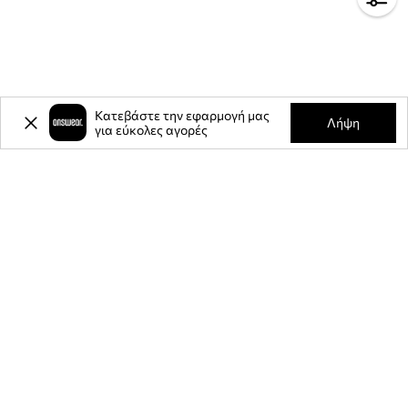
Κατεβάστε την εφαρμογή μας
Λήψη
για εύκολες αγορές
-20%
έκπτωση στην πρώτη σας
αγορά** για την εγγραφή σας στο
ενημερωτικό μας δελτίο.