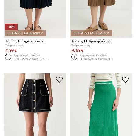
-10%
ΕΞΤΡΑ -5% ΜΕ ΚΩΔΙΚΟ*
ΕΞΤΡΑ -5% ΜΕ ΚΩΔΙΚΟ*
Tommy Hilfiger φούστα
Tommy Hilfiger φούστα
Τρέχουσα τιμή:
Τρέχουσα τιμή:
71,99 €
76,99 €
Αρχική τιμή:
129,90 €
Αρχική τιμή:
129,90 €
Η χαμηλότερη τιμή:
79,99 €
Η χαμηλότερη τιμή:
84,99 €