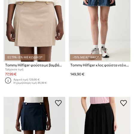
ΕΞΤΡΑ -5% ΜΕ ΚΩΔΙΚΟ*
-15% ΜΕ ΚΩΔΙΚΟ*
Tommy Hilfiger φούστα με βαμβάκι
Tommy Hilfiger κλος φούστα ντένιμ
Τρέχουσα τιμή:
77,99 €
149,90 €
Αρχική τιμή:
129,90 €
Η χαμηλότερη τιμή:
85,99 €