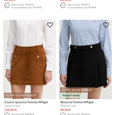
Αρχική τιμή:
129,90 €
Αρχική τιμή:
149,90 €
Η χαμηλότερη τιμή:
100,99 €
Η χαμηλότερη τιμή:
90,99 €
ΕΞΤΡΑ -5% ΜΕ ΚΩΔΙΚΟ*
ΕΞΤΡΑ -5% ΜΕ ΚΩΔΙΚΟ*
Planet Friendly
Σουέντ φούστα Tommy Hilfiger
Φούστα Tommy Hilfiger
Τρέχουσα τιμή:
Τρέχουσα τιμή:
239,90 €
95,99 €
Αρχική τιμή:
399,90 €
Αρχική τιμή:
149,90 €