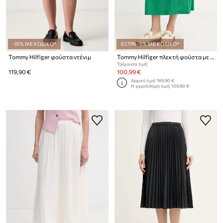
-15% ΜΕ ΚΩΔΙΚΟ*
ΕΞΤΡΑ -5% ΜΕ ΚΩΔΙΚΟ*
Tommy Hilfiger φούστα ντένιμ
Tommy Hilfiger πλεκτή φούστα με lyocell SUMMER
Τρέχουσα τιμή:
119,90 €
100,99 €
Αρχική τιμή:
169,90 €
Η χαμηλότερη τιμή:
109,90 €