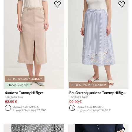
ΕΞΤΡΑ -5% ΜΕ ΚΩΔΙΚΟ*
Planet Friendly
ΕΞΤΡΑ -5% ΜΕ ΚΩΔΙΚΟ*
Φούστα Tommy Hilfiger
Βαμβακερή φούστα Tommy Hilfiger
Τρέχουσα τιμή:
Τρέχουσα τιμή:
68,99 €
90,99 €
Αρχική τιμή:
129,90 €
Αρχική τιμή:
189,90 €
Η χαμηλότερη τιμή:
73,99 €
Η χαμηλότερη τιμή:
94,90 €