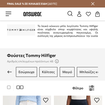
FINAL SALE % ΣΕ ΧΙΛΙΑΔΕΣ ΕΙΔΗ
[ΔΕΙΤΕ]
Εξοικονομήστε με το Answear Club
Το λευκό-κόκκινο-μπλε λογότυπο Tommy Hilfiger
είναι σύμβολο σπορ κομψότητας και υψηλής
ποιότητας αναγνωρισμένης παγκοσμίως. Οι
συλλογές της μάρκας αντιπροσωπεύουν την ουσία
του αμερικανικού στυλ "preppy". Είναι κλασικό στην τρέχουσα μόδα.
Ταυτόχρονα, η Tommy Hilfiger είναι μια από τις κορυφαίες μάρκες lifestyle με
περισσότερα από 1.000 καταστήματα σε 90 χώρες.
Φούστες Tommy Hilfiger
Αριθμός επιλεγμένων προϊόντων: 48
εσώρουχα
κάλτσες
μαγιό
μπλούζες και 
Φίλτρο