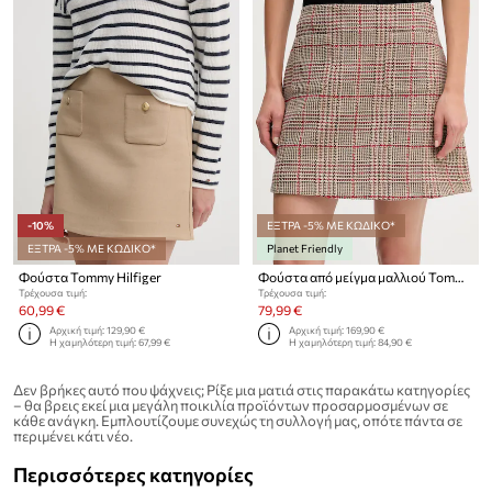
-10%
ΕΞΤΡΑ -5% ΜΕ ΚΩΔΙΚΟ*
ΕΞΤΡΑ -5% ΜΕ ΚΩΔΙΚΟ*
Planet Friendly
Φούστα Tommy Hilfiger
Φούστα από μείγμα μαλλιού Tommy Hilfiger
Τρέχουσα τιμή:
Τρέχουσα τιμή:
60,99 €
79,99 €
Αρχική τιμή:
129,90 €
Αρχική τιμή:
169,90 €
Η χαμηλότερη τιμή:
67,99 €
Η χαμηλότερη τιμή:
84,90 €
Δεν βρήκες αυτό που ψάχνεις; Ρίξε μια ματιά στις παρακάτω κατηγορίες
– θα βρεις εκεί μια μεγάλη ποικιλία προϊόντων προσαρμοσμένων σε
κάθε ανάγκη. Εμπλουτίζουμε συνεχώς τη συλλογή μας, οπότε πάντα σε
περιμένει κάτι νέο.
Περισσότερες κατηγορίες