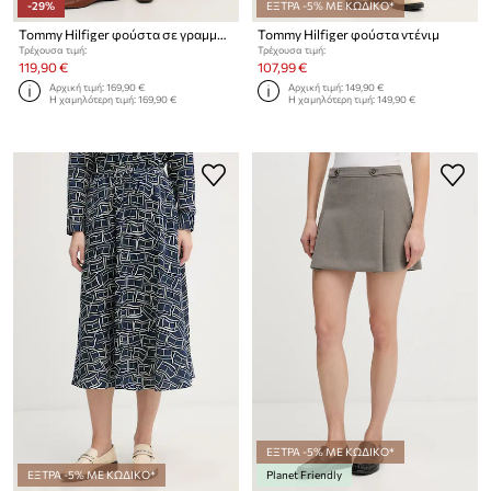
-29%
ΕΞΤΡΑ -5% ΜΕ ΚΩΔΙΚΟ*
Tommy Hilfiger φούστα σε γραμμή Α από λινό
Tommy Hilfiger φούστα ντένιμ
Τρέχουσα τιμή:
Τρέχουσα τιμή:
119,90 €
107,99 €
Αρχική τιμή:
169,90 €
Αρχική τιμή:
149,90 €
Η χαμηλότερη τιμή:
169,90 €
Η χαμηλότερη τιμή:
149,90 €
ΕΞΤΡΑ -5% ΜΕ ΚΩΔΙΚΟ*
ΕΞΤΡΑ -5% ΜΕ ΚΩΔΙΚΟ*
Planet Friendly