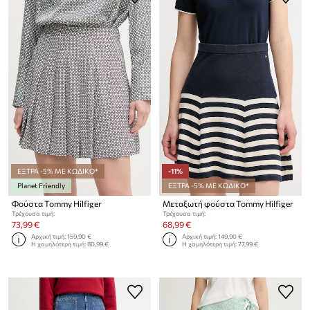
ΕΞΤΡΑ -5% ΜΕ ΚΩΔΙΚΟ*
-11%
Planet Friendly
ΕΞΤΡΑ -5% ΜΕ ΚΩΔΙΚΟ*
Φούστα Tommy Hilfiger
Μεταξωτή φούστα Tommy Hilfiger
Τρέχουσα τιμή:
Τρέχουσα τιμή:
73,99 €
68,99 €
Αρχική τιμή:
159,90 €
Αρχική τιμή:
149,90 €
Η χαμηλότερη τιμή:
80,99 €
Η χαμηλότερη τιμή:
77,99 €