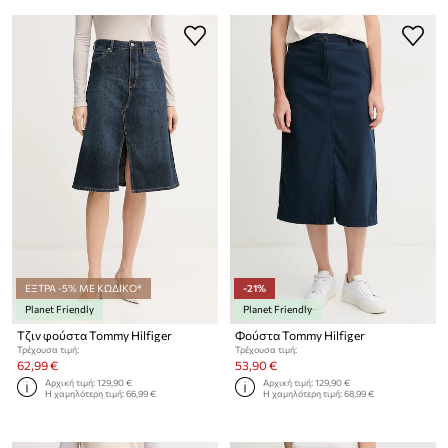
ΕΞΤΡΑ -5% ΜΕ ΚΩΔΙΚΟ*
-21%
Planet Friendly
Planet Friendly
Τζιν φούστα Tommy Hilfiger
Φούστα Tommy Hilfiger
Τρέχουσα τιμή:
Τρέχουσα τιμή:
62,99 €
53,90 €
Αρχική τιμή:
129,90 €
Αρχική τιμή:
129,90 €
Η χαμηλότερη τιμή:
66,99 €
Η χαμηλότερη τιμή:
68,99 €