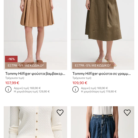
-16%
ΕΞΤΡΑ -5% ΜΕ ΚΩΔΙΚΟ*
ΕΞΤΡΑ -5% ΜΕ ΚΩΔΙΚΟ*
Tommy Hilfiger φούστα βαμβακερή
Tommy Hilfiger φούστα σε γραμμή Α λινή
Τρέχουσα τιμή:
Τρέχουσα τιμή:
107,99 €
109,90 €
Αρχική τιμή:
169,90 €
Αρχική τιμή:
169,90 €
Η χαμηλότερη τιμή:
129,90 €
Η χαμηλότερη τιμή:
119,90 €