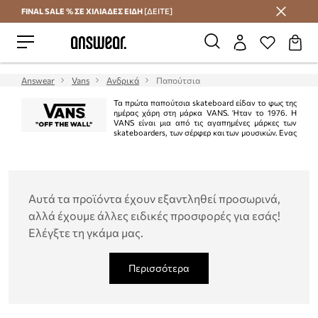
FINAL SALE % ΣΕ ΧΙΛΙΑΔΕΣ ΕΙΔΗ
[ΔΕΙΤΕ]
Εξοικονομήστε με το Answear Club
Answear
Vans
Ανδρικά
Παπούτσια
Τα πρώτα παπούτσια skateboard είδαν το φως της
ημέρας χάρη στη μάρκα VANS. Ήταν το 1976. Η
VANS είναι μια από τις αγαπημένες μάρκες των
skateboarders, των σέρφερ και των μουσικών. Ενας
λόγος? Η μοναδικότητα της σόλας δίνει μέγιστο έλεγχο κατά την οδήγηση
ενός skateboard, η φρέσκια και ασυνήθιστη σχεδίαση εξασφαλίζει μια
αίσθηση πρωτοτυπίας, η συμπαγής ραφή και το άκρο εξασφαλίζουν
εξαιρετικά άνετη χρήση.
Αυτά τα προϊόντα έχουν εξαντληθεί προσωρινά,
αλλά έχουμε άλλες ειδικές προσφορές για εσάς!
Ελέγξτε τη γκάμα μας.
Περισσότερα