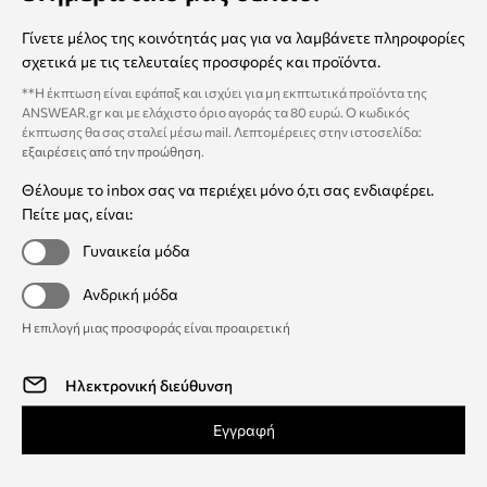
Γίνετε μέλος της κοινότητάς μας για να λαμβάνετε πληροφορίες
σχετικά με τις τελευταίες προσφορές και προϊόντα.
**Η έκπτωση είναι εφάπαξ και ισχύει για μη εκπτωτικά προϊόντα της
ANSWEAR.gr και με ελάχιστο όριο αγοράς τα 80 ευρώ. Ο κωδικός
έκπτωσης θα σας σταλεί μέσω mail. Λεπτομέρειες στην ιστοσελίδα:
εξαιρέσεις από την προώθηση
.
Θέλουμε το inbox σας να περιέχει μόνο ό,τι σας ενδιαφέρει.
Πείτε μας, είναι:
Γυναικεία μόδα
Ανδρική μόδα
Η επιλογή μιας προσφοράς είναι προαιρετική
Εγγραφή