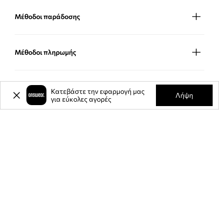
Μέθοδοι παράδοσης
Μέθοδοι πληρωμής
ΕΦΑΡΜΟΓΉ ΓΙΑ ΚΙΝΗΤΆ
Κατεβάστε την εφαρμογή μας
Λήψη
για εύκολες αγορές
ΕΛΆΤΕ ΜΑΖΊ ΜΑΣ
RETAIL RISING STAR CATEGORY - BRONZE AWARD