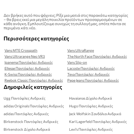
Δεν βρήκες αυτό που ψάχνεις; Ρίξε μια ματιά στις παρακάτω κατηγορίες
– θα βρεις εκεί μια μεγάλη ποικιλία προϊόντων προσαρμοσμένων σε
κάθε ανάγκη. Εμπλουτίζουμε συνεχώς τη συλλογή μας, οπότε πάντα σε
περιμένει κάτι νέο.
Περισσότερες κατηγορίες
Vans MTE Crosspath
Vans UltraRange
Vans Ultrarange Neo VR3
The North Face Παντόφλες Ανδρικές
Ipanema Παντόφλες Ανδρικές
Vans Slip-on
Ellesse Παντόφλες Ανδρικές
Lacoste Παντόφλες Ανδρικές
K-Swiss Παντόφλες Ανδρικές
Teva Παντόφλες Ανδρικές
Reebok Classic Παντόφλες Ανδρικές
Pepe Jeans Παντόφλες Ανδρικές
Δημοφιλείς κατηγορίες
Ugg Παντόφλες Ανδρικές
Havaianas Δίχαλο Ανδρικά
adidas Originals Παντόφλες Ανδρικές
Hugo Παντόφλες Ανδρικές
adidas Παντόφλες Ανδρικές
Jack Wolfskin Σανδάλια Ανδρικά
Birkenstock Παντόφλες Ανδρικές
Karl Lagerfeld Παντόφλες Ανδρικές
Birkenstock Δίχαλο Ανδρικά
Levi's Παντόφλες Ανδρικές