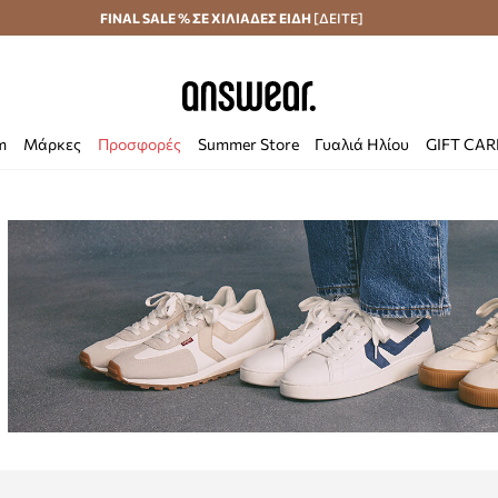
Αποστολή σε 24 ώρες
FINAL SALE % ΣΕ ΧΙΛΙΑΔΕΣ ΕΙΔΗ
Εξοικονομήστε με το Answear Club
[ΔΕΙΤΕ]
m
Μάρκες
Προσφορές
Summer Store
Γυαλιά Ηλίου
GIFT CA