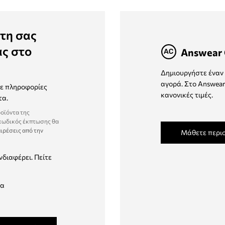
τη σας
ας στο
Answear 
Δημιουργήστε έναν 
αγορά. Στο Answear
τε πληροφορίες
κανονικές τιμές.
τα.
ροϊόντα της
 κωδικός έκπτωσης θα
ιρέσεις από την
Μάθετε περι
νδιαφέρει. Πείτε
δα