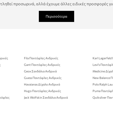
τληθεί προσωρινά, αλλά έχουμε άλλες ειδικές προσφορές για
Περισσότερα
δρικές
Fila Παντόφλες Ανδρικές
Karl Lagerfel
ς
Gant Παντόφλες Ανδρικές
Levi's Παντόφ
Geox Σανδάλια Ανδρικά
Medicine Δίχα
Guess Παντόφλες Ανδρικές
New Balance Π
Havaianas Δίχαλο Ανδρικά
Polo Ralph La
Hugo Παντόφλες Ανδρικές
Puma Παντόφλ
τόφλες
Jack Wolfskin Σανδάλια Ανδρικά
Quiksilver Πα