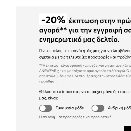
-20%
έκπτωση στην πρώ
αγορά** για την εγγραφή σ
ενημερωτικό μας δελτίο.
Γίνετε μέλος της κοινότητάς μας για να λαμβάνε
σχετικά με τις τελευταίες προσφορές και προϊόν
**Η έκπτωση είναι εφάπαξ και ισχύει για μη εκπτωτικά π
ANSWEAR.gr και με ελάχιστο όριο αγοράς τα 80 ευρώ. Ο
σας σταλεί μέσω mail. Λεπτομέρειες στην ιστοσελίδα:
εξα
προώθηση
.
Θέλουμε το inbox σας να περιέχει μόνο ό,τι σας ε
μας, είναι:
Γυναικεία μόδα
Ανδρική μό
Η επιλογή μιας προσφοράς είναι προαιρετική