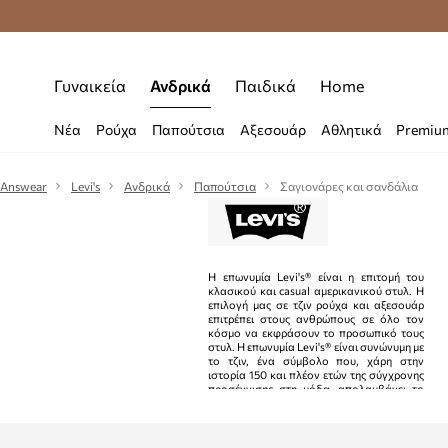
Δωρεάν μεταφορικά από 70 €
Γυναικεία
Ανδρικά
Παιδικά
Home
Νέα
Ρούχα
Παπούτσια
Αξεσουάρ
Αθλητικά
Premiu
Answear
Levi's
Ανδρικά
Παπούτσια
Σαγιονάρες και σανδάλια
Η επωνυμία Levi's® είναι η επιτομή του
κλασικού και casual αμερικανικού στυλ. Η
επιλογή μας σε τζιν ρούχα και αξεσουάρ
επιτρέπει στους ανθρώπους σε όλο τον
κόσμο να εκφράσουν το προσωπικό τους
στυλ. Η επωνυμία Levi's® είναι συνώνυμη με
το τζιν, ένα σύμβολο που, χάρη στην
ιστορία 150 και πλέον ετών της σύγχρονης
προσέγγισης στη μόδα, απολαμβάνει το
ενδιαφέρον και την πίστη γενεών σε όλο
τον κόσμο.