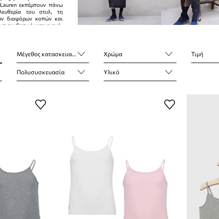
 Lauren εκπέμπουν πάνω
λευθερία του στυλ, τη
ων διαφόρων κοπών και
αντισυμβατική κατασκευή.
Μέγεθος κατασκευαστή
Χρώμα
Τιμή
Πολυσυσκευασία
Υλικό