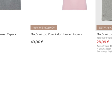
-15% ΜΕ ΚΩΔΙΚΟ*
ΕΞΤΡΑ -5%
auren 2-pack
Παιδικό top Polo Ralph Lauren 2-pack
Παιδικό to
Τρέχουσα τιμή
49,90 €
28,99 €
Αρχική τιμή:
49
Η χαμηλότερη 
έκπτωσης:
29,