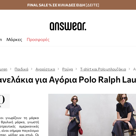
Αποστολή σε 24 ώρες
FINAL SALE % ΣΕ ΧΙΛΙΑΔΕΣ ΕΙΔΗ
Εξοικονομήστε με το Answear Club
[ΔΕΙΤΕ]
m
Μάρκες
Προσφορές
auren
Παιδικά
Αγορίστικα
Ρούχα
T-shirt και Polo μπλουζάκια
Α
νελάκια για Αγόρια Polo Ralph La
λοι γνωρίζουν τη μάρκα
 θρυλική μάρκα, γνωστή
ρευτικές αμερικανικές
ς, είναι σήμερα παγκόσμιο
τας, μόδας και στυλ. Οι