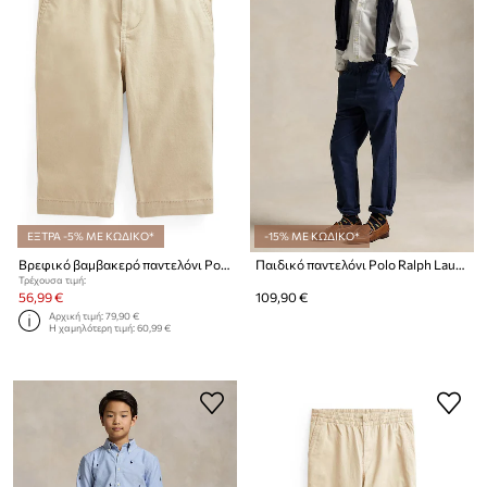
ΕΞΤΡΑ -5% ΜΕ ΚΩΔΙΚΟ*
-15% ΜΕ ΚΩΔΙΚΟ*
Βρεφικό βαμβακερό παντελόνι Polo Ralph Lauren
Παιδικό παντελόνι Polo Ralph Lauren
Τρέχουσα τιμή:
56,99 €
109,90 €
Αρχική τιμή:
79,90 €
Η χαμηλότερη τιμή:
60,99 €