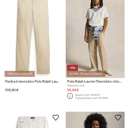
-11%
-15% ΜΕ ΚΩΔΙΚΟ*
ΕΞΤΡΑ -5% ΜΕ ΚΩΔΙΚΟ*
Παιδικό παντελόνι Polo Ralph Lauren
Polo Ralph Lauren Παντελόνι chino παιδικό βαμβακερό
Τρέχουσα τιμή:
109,90 €
95,99 €
Αρχική τιμή:
134,90 €
Η χαμηλότερη τιμή:
107,99 €