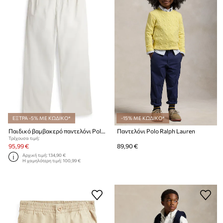
ΕΞΤΡΑ -5% ΜΕ ΚΩΔΙΚΟ*
-15% ΜΕ ΚΩΔΙΚΟ*
Παιδικό βαμβακερό παντελόνι Polo Ralph Lauren
Παντελόνι Polo Ralph Lauren
Τρέχουσα τιμή:
95,99 €
89,90 €
Αρχική τιμή:
134,90 €
Η χαμηλότερη τιμή:
100,99 €