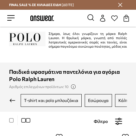
FINAL SALE % ΣΕ ΧΙΛΙΑΔΕΣ ΕΙΔΗ
[ΔΕΙΤΕ]
Εξοικονομήστε με το Answear Club
Σήμερα, ίσως όλοι γνωρίζουν τη μάρκα Ralph
Lauren. Η θρυλική μάρκα, γνωστή από πολλές
λατρευτικές αμερικανικές σειρές και ταινίες, είναι
σήμερα παγκόσμιο συνώνυμο ποιότητας, μόδας και
στυλ. Οι συλλογές Ralph Lauren εκπέμπουν πάνω απ 'όλα την ελευθερία του
στυλ, τη μοναδικότητα των διαφόρων κοπών και μοτίβων και την
αντισυμβατική κατασκευή.
Παιδικά υφασμάτινα παντελόνια για αγόρια
Polo Ralph Lauren
Αριθμός επιλεγμένων προϊόντων: 10
t-shirt και polo μπλουζάκια
εσώρουχα
κάλτσες
Φίλτρο