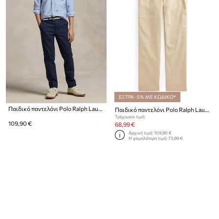
ΕΞΤΡΑ -5% ΜΕ ΚΩΔΙΚΟ*
Παιδικό παντελόνι Polo Ralph Lauren
Παιδικό παντελόνι Polo Ralph Lauren
Τρέχουσα τιμή:
109,90 €
68,99 €
Αρχική τιμή:
109,90 €
Η χαμηλότερη τιμή:
73,99 €