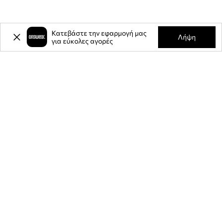
Κατεβάστε την εφαρμογή μας
Λήψη
για εύκολες αγορές
-20%
έκπτωση στην πρώτη σας
αγορά** για την εγγραφή σας στο
ενημερωτικό μας δελτίο.
Γίνετε μέλος της κοινότητάς μας για να λαμβάνετε πληροφορίες
σχετικά με τις τελευταίες προσφορές και προϊόντα.