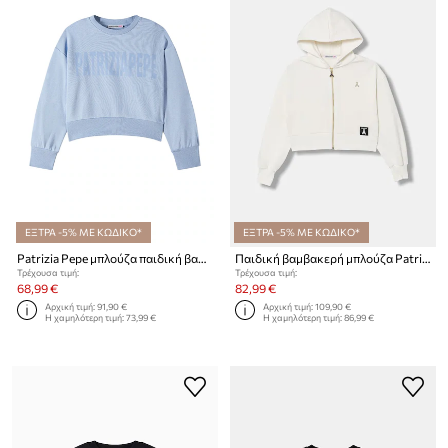
ΕΞΤΡΑ -5% ΜΕ ΚΩΔΙΚΟ*
ΕΞΤΡΑ -5% ΜΕ ΚΩΔΙΚΟ*
Patrizia Pepe μπλούζα παιδική βαμβακερή J409
Παιδική βαμβακερή μπλούζα Patrizia Pepe J046
Τρέχουσα τιμή:
Τρέχουσα τιμή:
68,99 €
82,99 €
Αρχική τιμή:
91,90 €
Αρχική τιμή:
109,90 €
Η χαμηλότερη τιμή:
73,99 €
Η χαμηλότερη τιμή:
86,99 €