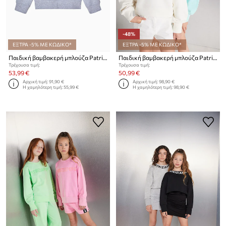
-48%
ΕΞΤΡΑ -5% ΜΕ ΚΩΔΙΚΟ*
ΕΞΤΡΑ -5% ΜΕ ΚΩΔΙΚΟ*
Παιδική βαμβακερή μπλούζα Patrizia Pepe J315
Παιδική βαμβακερή μπλούζα Patrizia Pepe W146
Τρέχουσα τιμή:
Τρέχουσα τιμή:
53,99 €
50,99 €
Αρχική τιμή:
91,90 €
Αρχική τιμή:
98,90 €
Η χαμηλότερη τιμή:
55,99 €
Η χαμηλότερη τιμή:
98,90 €