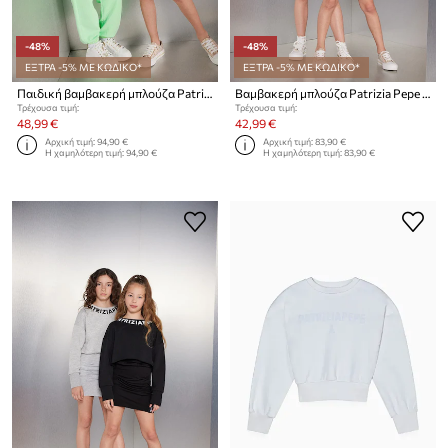
-48%
-48%
ΕΞΤΡΑ -5% ΜΕ ΚΩΔΙΚΟ*
ΕΞΤΡΑ -5% ΜΕ ΚΩΔΙΚΟ*
Παιδική βαμβακερή μπλούζα Patrizia Pepe G604
Βαμβακερή μπλούζα Patrizia Pepe K103
Τρέχουσα τιμή:
Τρέχουσα τιμή:
48,99 €
42,99 €
Αρχική τιμή:
94,90 €
Αρχική τιμή:
83,90 €
Η χαμηλότερη τιμή:
94,90 €
Η χαμηλότερη τιμή:
83,90 €