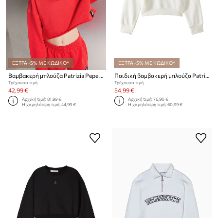
ΕΞΤΡΑ -5% ΜΕ ΚΩΔΙΚΟ*
ΕΞΤΡΑ -5% ΜΕ ΚΩΔΙΚΟ*
Βαμβακερή μπλούζα Patrizia Pepe K103
Παιδική βαμβακερή μπλούζα Patrizia Pepe J315
Τρέχουσα τιμή:
Τρέχουσα τιμή:
42,99 €
54,99 €
Αρχική τιμή:
81,99 €
Αρχική τιμή:
76,90 €
Η χαμηλότερη τιμή:
44,99 €
Η χαμηλότερη τιμή:
60,99 €