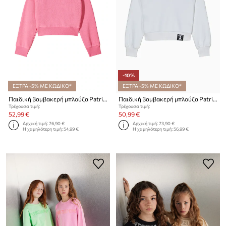
-10%
ΕΞΤΡΑ -5% ΜΕ ΚΩΔΙΚΟ*
ΕΞΤΡΑ -5% ΜΕ ΚΩΔΙΚΟ*
Παιδική βαμβακερή μπλούζα Patrizia Pepe J315
Παιδική βαμβακερή μπλούζα Patrizia Pepe J315
Τρέχουσα τιμή:
Τρέχουσα τιμή:
52,99 €
50,99 €
Αρχική τιμή:
76,90 €
Αρχική τιμή:
73,90 €
Η χαμηλότερη τιμή:
54,99 €
Η χαμηλότερη τιμή:
56,99 €