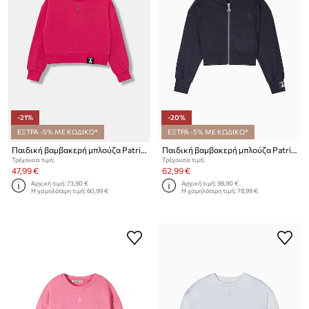
-21%
-20%
ΕΞΤΡΑ -5% ΜΕ ΚΩΔΙΚΟ*
ΕΞΤΡΑ -5% ΜΕ ΚΩΔΙΚΟ*
Παιδική βαμβακερή μπλούζα Patrizia Pepe J315
Παιδική βαμβακερή μπλούζα Patrizia Pepe J046
Τρέχουσα τιμή:
Τρέχουσα τιμή:
47,99 €
62,99 €
Αρχική τιμή:
73,90 €
Αρχική τιμή:
98,90 €
Η χαμηλότερη τιμή:
60,99 €
Η χαμηλότερη τιμή:
78,99 €