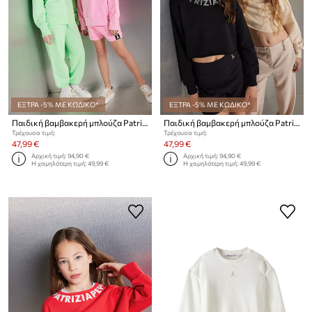
ΕΞΤΡΑ -5% ΜΕ ΚΩΔΙΚΟ*
ΕΞΤΡΑ -5% ΜΕ ΚΩΔΙΚΟ*
Παιδική βαμβακερή μπλούζα Patrizia Pepe G604
Παιδική βαμβακερή μπλούζα Patrizia Pepe W397
Τρέχουσα τιμή:
Τρέχουσα τιμή:
47,99 €
47,99 €
Αρχική τιμή:
94,90 €
Αρχική τιμή:
94,90 €
Η χαμηλότερη τιμή:
49,99 €
Η χαμηλότερη τιμή:
49,99 €