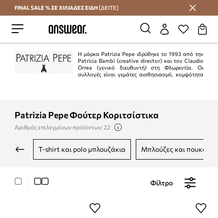
FINAL SALE % ΣΕ ΧΙΛΙΑΔΕΣ ΕΙΔΗ
[ΔΕΙΤΕ]
Εξοικονομήστε με το Answear Club
Η μάρκα Patrizia Pepe ιδρύθηκε το 1993 από την
Patricia Bambi (creative director) και τον Claudio
Orrea (γενικό διευθυντή) στη Φλωρεντία. Οι
συλλογές είναι γεμάτες αισθησιασμό, κομψότητα
και θηλυκότητα. Το ιταλικό πνεύμα αυτής της μάρκας σίγουρα θα
ευχαριστήσει όσους αναζητούν συλλογές εξαιρετικής ποιότητας.
Patrizia Pepe Φούτερ Κοριτσίστικα
Αριθμός επιλεγμένων προϊόντων: 22
t-shirt και polo μπλουζάκια
μπλούζες και πουκάμι
Φίλτρο