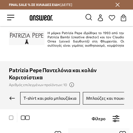
FINAL SALE % ΣΕ ΧΙΛΙΑΔΕΣ ΕΙΔΗ
[ΔΕΙΤΕ]
Εξοικονομήστε με το Answear Club
Η μάρκα Patrizia Pepe ιδρύθηκε το 1993 από την
Patricia Bambi (creative director) και τον Claudio
Orrea (γενικό διευθυντή) στη Φλωρεντία. Οι
συλλογές είναι γεμάτες αισθησιασμό, κομψότητα
και θηλυκότητα. Το ιταλικό πνεύμα αυτής της μάρκας σίγουρα θα
ευχαριστήσει όσους αναζητούν συλλογές εξαιρετικής ποιότητας.
Patrizia Pepe Παντελόνια και κολάν
Κοριτσίστικα
Αριθμός επιλεγμένων προϊόντων: 10
t-shirt και polo μπλουζάκια
μπλούζες και πουκάμι
Φίλτρο