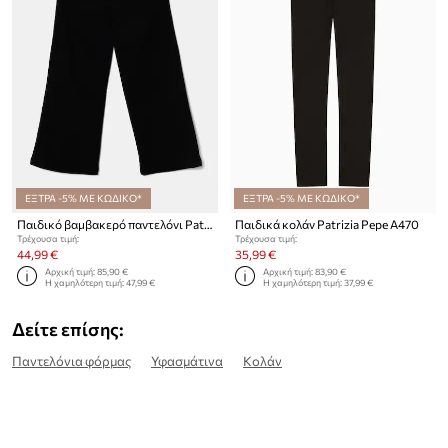
ΕΞΤΡΑ -5% ΜΕ ΚΩΔΙΚΟ*
ΕΞΤΡΑ -5% ΜΕ ΚΩΔΙΚΟ*
Παιδικό βαμβακερό παντελόνι Patrizia Pepe J046
Παιδικά κολάν Patrizia Pepe A470
Τρέχουσα τιμή:
Τρέχουσα τιμή:
44,99 €
35,99 €
Αρχική τιμή:
85,90 €
Αρχική τιμή:
83,90 €
Η χαμηλότερη τιμή:
47,99 €
Η χαμηλότερη τιμή:
37,99 €
Δείτε επίσης:
Παντελόνια φόρμας
Υφασμάτινα
Κολάν