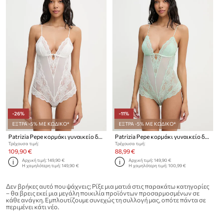
-26%
-11%
ΕΞΤΡΑ -5% ΜΕ ΚΩΔΙΚΟ*
ΕΞΤΡΑ -5% ΜΕ ΚΩΔΙΚΟ*
Patrizia Pepe κορμάκι γυναικείο δαντέλα
Patrizia Pepe κορμάκι γυναικείο δαντελένιο
Τρέχουσα τιμή:
Τρέχουσα τιμή:
109,90 €
88,99 €
Αρχική τιμή:
149,90 €
Αρχική τιμή:
149,90 €
Η χαμηλότερη τιμή:
149,90 €
Η χαμηλότερη τιμή:
100,99 €
Δεν βρήκες αυτό που ψάχνεις; Ρίξε μια ματιά στις παρακάτω κατηγορίες
– θα βρεις εκεί μια μεγάλη ποικιλία προϊόντων προσαρμοσμένων σε
κάθε ανάγκη. Εμπλουτίζουμε συνεχώς τη συλλογή μας, οπότε πάντα σε
περιμένει κάτι νέο.