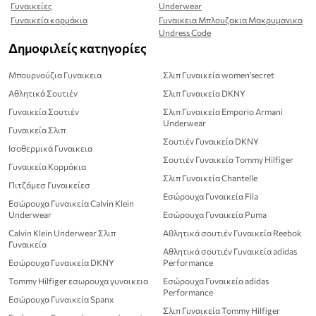
Γυναικείες
Underwear
Γυναικεία κορμάκια
Γυναικεια Μπλουζακια Μακρυμανικα
Undress Code
Δημοφιλείς κατηγορίες
Μπουρνούζια Γυναικεια
Σλιπ Γυναικεία women'secret
Αθλητικά Σουτιέν
Σλιπ Γυναικεία DKNY
Γυναικεία Σουτιέν
Σλιπ Γυναικεία Emporio Armani
Underwear
Γυναικεία Σλιπ
Σουτιέν Γυναικεία DKNY
Ισοθερμικά Γυναικεια
Σουτιέν Γυναικεία Tommy Hilfiger
Γυναικεία Κορμάκια
Σλιπ Γυναικεία Chantelle
Πιτζάμεσ Γυναικείεσ
Εσώρουχα Γυναικεία Fila
Εσώρουχα Γυναικεία Calvin Klein
Underwear
Εσώρουχα Γυναικεία Puma
Calvin Klein Underwear Σλιπ
Αθλητικά σουτιέν Γυναικεία Reebok
Γυναικεία
Αθλητικά σουτιέν Γυναικεία adidas
Εσώρουχα Γυναικεία DKNY
Performance
Tommy Hilfiger εσωρουχα γυναικεια
Εσώρουχα Γυναικεία adidas
Performance
Εσώρουχα Γυναικεία Spanx
Σλιπ Γυναικεία Tommy Hilfiger