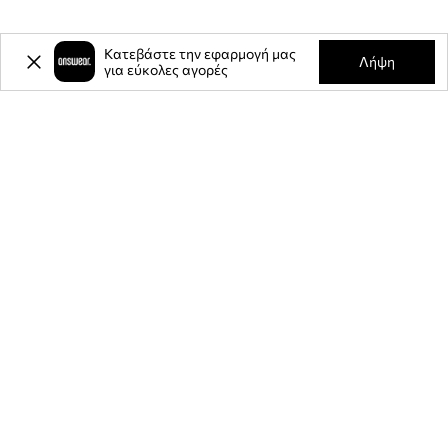
Κατεβάστε την εφαρμογή μας
Λήψη
για εύκολες αγορές
-20%
έκπτωση στην πρώτη σας
αγορά** για την εγγραφή σας στο
ενημερωτικό μας δελτίο.
Γίνετε μέλος της κοινότητάς μας για να λαμβάνετε πληροφορίες
σχετικά με τις τελευταίες προσφορές και προϊόντα.