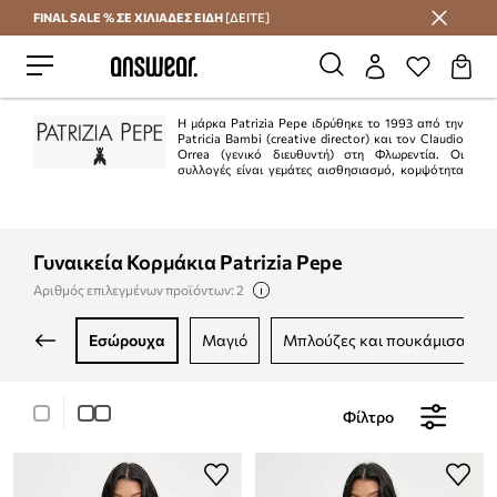
FINAL SALE % ΣΕ ΧΙΛΙΑΔΕΣ ΕΙΔΗ
[ΔΕΙΤΕ]
Εξοικονομήστε με το Answear Club
Η μάρκα Patrizia Pepe ιδρύθηκε το 1993 από την
Patricia Bambi (creative director) και τον Claudio
Orrea (γενικό διευθυντή) στη Φλωρεντία. Οι
συλλογές είναι γεμάτες αισθησιασμό, κομψότητα
και θηλυκότητα. Το ιταλικό πνεύμα αυτής της μάρκας σίγουρα θα
ευχαριστήσει όσους αναζητούν συλλογές εξαιρετικής ποιότητας.
Γυναικεία Κορμάκια Patrizia Pepe
Αριθμός επιλεγμένων προϊόντων: 2
εσώρουχα
μαγιό
μπλούζες και πουκάμισα
Φίλτρο