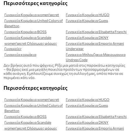
Περισσότερες κατηγορίες
Γυναικεία Κορμάκια women'secret
Γυναικεία Κορμάκια HUGO
Γυναικεία Κορμάκια United Colors of
Γυναικεία Κορμάκια Guess
Benetton
Γυναικεία Κορμάκια BOSS
Γυναικεία Κορμάκια Elisabetta Franchi
Γυναικεία Κορμάκια Scandale
Γυναικεία Κορμάκια DKNY
women'secret Ολόσωμες φόρμες
Γυναικεία Κορμάκια Emporio Armani
Γυναικείες
Underwear
Γυναικεία κορμάκια
Γυναικεια Μπλουζακια Μακρυμανικα
Undress Code
Δεν βρήκες αυτό που ψάχνεις; Ρίξε μια ματιά στις παρακάτω κατηγορίες
– θα βρεις εκεί μια μεγάλη ποικιλία προϊόντων προσαρμοσμένων σε
κάθε ανάγκη. Εμπλουτίζουμε συνεχώς τη συλλογή μας, οπότε πάντα σε
περιμένει κάτι νέο.
Περισσότερες κατηγορίες
Γυναικεία Κορμάκια women'secret
Γυναικεία Κορμάκια HUGO
Γυναικεία Κορμάκια United Colors of
Γυναικεία Κορμάκια Guess
Benetton
Γυναικεία Κορμάκια BOSS
Γυναικεία Κορμάκια Elisabetta Franchi
Γυναικεία Κορμάκια Scandale
Γυναικεία Κορμάκια DKNY
women'secret Ολόσωμες φόρμες
Γυναικεία Κορμάκια Emporio Armani