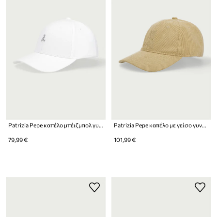
Patrizia Pepe καπέλο μπέιζμπολ γυναικείο βαμβακερό
Patrizia Pepe καπέλο με γείσο γυναικείο κοτλέ
79,99 €
101,99 €