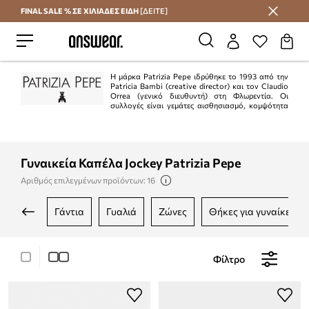
FINAL SALE % ΣΕ ΧΙΛΙΑΔΕΣ ΕΙΔΗ
[ΔΕΙΤΕ]
Εξοικονομήστε με το Answear Club
Η μάρκα Patrizia Pepe ιδρύθηκε το 1993 από την
Patricia Bambi (creative director) και τον Claudio
Orrea (γενικό διευθυντή) στη Φλωρεντία. Οι
συλλογές είναι γεμάτες αισθησιασμό, κομψότητα
και θηλυκότητα. Το ιταλικό πνεύμα αυτής της μάρκας σίγουρα θα
ευχαριστήσει όσους αναζητούν συλλογές εξαιρετικής ποιότητας.
Γυναικεία Καπέλα Jockey Patrizia Pepe
Αριθμός επιλεγμένων προϊόντων: 16
γάντια
γυαλιά
ζώνες
θήκες για γυναίκες
Φίλτρο