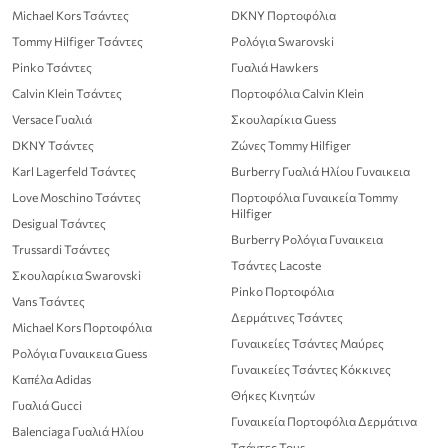
Michael Kors Τσάντες
DKNY Πορτοφόλια
Tommy Hilfiger Τσάντες
Ρολόγια Swarovski
Pinko Τσάντες
Γυαλιά Hawkers
Calvin Klein Τσάντες
Πορτοφόλια Calvin Klein
Versace Γυαλιά
Σκουλαρίκια Guess
DKNY Τσάντες
Ζώνες Tommy Hilfiger
Karl Lagerfeld Τσάντες
Burberry Γυαλιά Ηλίου Γυναικεια
Love Moschino Τσάντες
Πορτοφόλια Γυναικεία Tommy
Hilfiger
Desigual Τσάντες
Burberry Ρολόγια Γυναικεια
Trussardi Τσάντες
Τσάντες Lacoste
Σκουλαρίκια Swarovski
Pinko Πορτοφόλια
Vans Τσάντες
Δερμάτινες Τσάντες
Michael Kors Πορτοφόλια
Γυναικείες Τσάντες Μαύρες
Ρολόγια Γυναικεια Guess
Γυναικείες Τσάντες Κόκκινες
Καπέλα Adidas
Θήκες Κινητών
Γυαλιά Gucci
Γυναικεία Πορτοφόλια Δερμάτινα
Balenciaga Γυαλιά Ηλίου
Τσάντες Tous