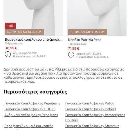
-11%
ΕΞΤΡΑ -5% ΜΕ ΚΩΔΙΚΟ*
ΕΞΤΡΑ -5% ΜΕ ΚΩΔΙΚΟ*
Βαμβακερό καπέλο του μπέιζμπολ Patrizia Pepe
Καπέλο Patrizia Pepe
Τρέχουσα τιμή:
Τρέχουσα τιμή:
30,99 €
71,99 €
Αρχική τιμή:
58,99 €
Αρχική τιμή:
147,90 €
Η χαμηλότερη τιμή:
34,99 €
Η χαμηλότερη τιμή:
76,99 €
Δεν βρήκες αυτό που ψάχνεις; Ρίξε μια ματιά στις παρακάτω κατηγορίες
– θα βρεις εκεί μια μεγάλη ποικιλία προϊόντων προσαρμοσμένων σε
κάθε ανάγκη. Εμπλουτίζουμε συνεχώς τη συλλογή μας, οπότε πάντα σε
περιμένει κάτι νέο.
Περισσότερες κατηγορίες
Γυναικεία Καπέλα Jockey Pepe Jeans
Γυναικεία Καπέλα Jockey Patou
Γυναικεία Καπέλα Jockey HUGO
Γυναικεία Καπέλα Jockey Iceberg
Ανδρικά Καπέλα Jockey Pepe Jeans
Γυναικεία Καπέλα Jockey Versace Jeans
Couture
Pepe Jeans Σκουφιά και καπέλα
Γυναικεία Καπέλα Jockey Mammut