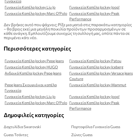
Γυναικεία
Γυναικεία Καπέλα Jockey Liu Jo
Γυναικεία Καπέλα Jockey Joop!
Γυναικεία Καπέλα Jockey Marc O'Polo
Γυναικεία Καπέλα Jockey Peak
Performance
Δεν βρήκες αυτό που ψάχνεις; Ρίξε μια ματιά στις παρακάτω κατηγορίες
– θα βρεις εκεί μια μεγάλη ποικιλία προϊόντων προσαρμοσμένων σε
κάθε ανάγκη. Εμπλουτίζουμε συνεχώς τη συλλογή μας, οπότε πάντα σε
περιμένει κάτι νέο.
Περισσότερες κατηγορίες
Γυναικεία Καπέλα Jockey Pepe Jeans
Γυναικεία Καπέλα Jockey Patou
Γυναικεία Καπέλα Jockey HUGO
Γυναικεία Καπέλα Jockey Iceberg
Ανδρικά Καπέλα Jockey Pepe Jeans
Γυναικεία Καπέλα Jockey Versace Jeans
Couture
Pepe Jeans Σκουφιά και καπέλα
Γυναικεία Καπέλα Jockey Mammut
Γυναικεία
Γυναικεία Καπέλα Jockey Liu Jo
Γυναικεία Καπέλα Jockey Joop!
Γυναικεία Καπέλα Jockey Marc O'Polo
Γυναικεία Καπέλα Jockey Peak
Performance
Δημοφιλείς κατηγορίες
Δαχτυλίδια Swarovski
Πορτοφόλια Γυναικεία Guess
Guess Τσάντες
Ζώνες Guess