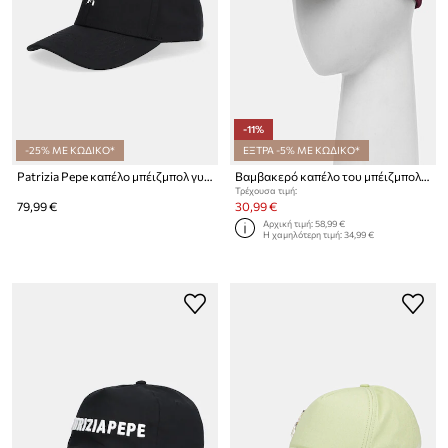
-11%
-25% ΜΕ ΚΩΔΙΚΟ*
ΕΞΤΡΑ -5% ΜΕ ΚΩΔΙΚΟ*
Patrizia Pepe καπέλο μπέιζμπολ γυναικείο βαμβακερό
Βαμβακερό καπέλο του μπέιζμπολ Patrizia Pepe
Τρέχουσα τιμή:
79,99 €
30,99 €
Αρχική τιμή:
58,99 €
Η χαμηλότερη τιμή:
34,99 €