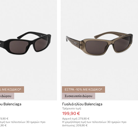
% ΜΕ ΚΩΔΙΚΟ*
ΕΞΤΡΑ -10% ΜΕ ΚΩΔΙΚΟ*
α Δώρου
Συσκευασία Δώρου
ου Balenciaga
Γυαλιά ηλίου Balenciaga
:
Τρέχουσα τιμή:
199,90 €
9,90 €
Αρχική τιμή:
279,90 €
τιμή των τελευταίων 30 ημερών προ
Η χαμηλότερη τιμή των τελευταίων 30 ημερών προ
,90 €
έκπτωσης:
209,90 €