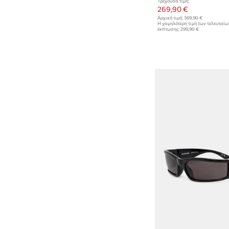
Τρέχουσα τιμή:
269,90 €
Αρχική τιμή:
369,90 €
Η χαμηλότερη τιμή των τελευταί
έκπτωσης:
299,90 €