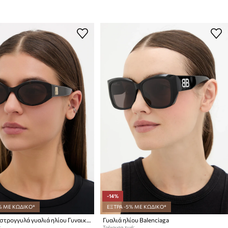
-14%
% ΜΕ ΚΩΔΙΚΟ*
ΕΞΤΡΑ -5% ΜΕ ΚΩΔΙΚΟ*
Balenciaga στρογγυλά γυαλιά ηλίου Γυναικεία
Γυαλιά ηλίου Balenciaga
:
Τρέχουσα τιμή: