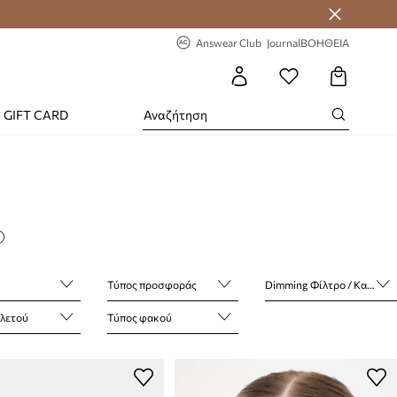
-20% στην πρώτη παραγγελία
Answear Club
Journal
ΒΟΗΘΕΙΑ
GIFT CARD
Τύπος προσφοράς
Dimming Φίλτρο / Κατηγορία
λετού
Τύπος φακού