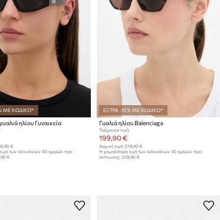
% ΜΕ ΚΩΔΙΚΟ*
ΕΞΤΡΑ -10% ΜΕ ΚΩΔΙΚΟ*
 γυαλιά ηλίου Γυναικεία
Γυαλιά ηλίου Balenciaga
:
Τρέχουσα τιμή:
199,90 €
9,90 €
Αρχική τιμή:
279,90 €
τιμή των τελευταίων 30 ημερών προ
Η χαμηλότερη τιμή των τελευταίων 30 ημερών προ
,90 €
έκπτωσης:
209,90 €