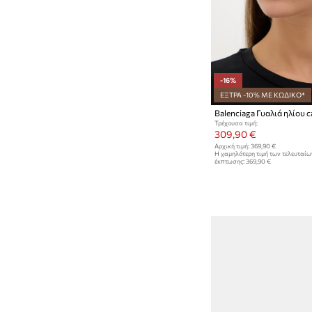
-16%
ΕΞΤΡΑ -10% ΜΕ ΚΩΔΙΚΟ*
Balenciaga Γυαλιά ηλίου c
Τρέχουσα τιμή:
309,90 €
Αρχική τιμή:
369,90 €
Η χαμηλότερη τιμή των τελευταί
έκπτωσης:
369,90 €