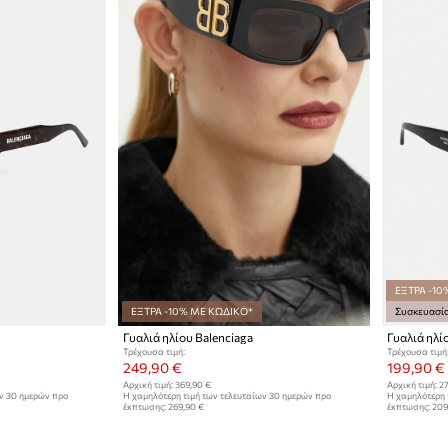
ΕΞΤΡΑ -10
ΕΞΤΡΑ -10% ΜΕ ΚΩΔΙΚΟ*
Συσκευασί
Γυαλιά ηλίου Balenciaga
Γυαλιά ηλί
Τρέχουσα τιμή:
Τρέχουσα τιμή
249,90 €
199,90 €
Αρχική τιμή:
369,90 €
Αρχική τιμή:
27
ων 30 ημερών προ
Η χαμηλότερη τιμή των τελευταίων 30 ημερών προ
Η χαμηλότερη 
έκπτωσης:
269,90 €
έκπτωσης:
209