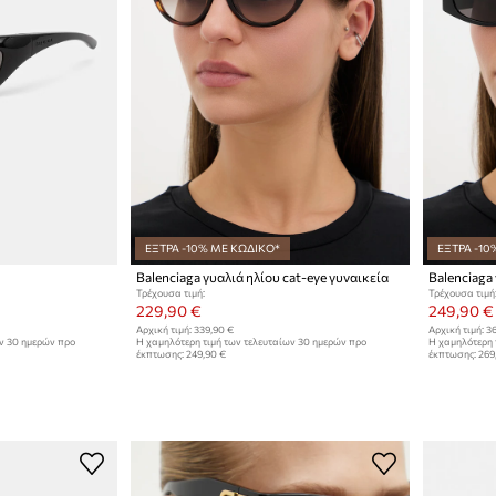
ΕΞΤΡΑ -10% ΜΕ ΚΩΔΙΚΟ*
ΕΞΤΡΑ -10
Balenciaga γυαλιά ηλίου cat-eye γυναικεία
Balenciaga
Τρέχουσα τιμή:
Τρέχουσα τιμή
229,90 €
249,90 €
Αρχική τιμή:
339,90 €
Αρχική τιμή:
36
ων 30 ημερών προ
Η χαμηλότερη τιμή των τελευταίων 30 ημερών προ
Η χαμηλότερη 
έκπτωσης:
249,90 €
έκπτωσης:
269