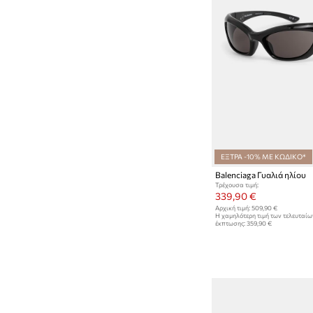
ΕΞΤΡΑ -10% ΜΕ ΚΩΔΙΚΟ*
Balenciaga Γυαλιά ηλίου
Τρέχουσα τιμή:
339,90 €
Αρχική τιμή:
509,90 €
Η χαμηλότερη τιμή των τελευταί
έκπτωσης:
359,90 €