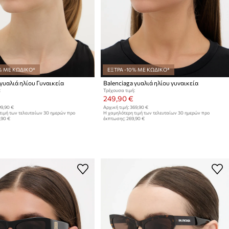
% ΜΕ ΚΩΔΙΚΟ*
ΕΞΤΡΑ -10% ΜΕ ΚΩΔΙΚΟ*
 γυαλιά ηλίου Γυναικεία
Balenciaga γυαλιά ηλίου γυναικεία
:
Τρέχουσα τιμή:
249,90 €
9,90 €
Αρχική τιμή:
369,90 €
τιμή των τελευταίων 30 ημερών προ
Η χαμηλότερη τιμή των τελευταίων 30 ημερών προ
,90 €
έκπτωσης:
269,90 €