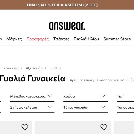
Αποστολή σε 24 ώρες
FINAL SALE % ΣΕ ΧΙΛΙΑΔΕΣ ΕΙΔΗ
Εξοικονομήστε με το Answear Club
[ΔΕΙΤΕ]
m
Μάρκες
Προσφορές
Τσάντες
Γυαλιά Ηλίου
Summer Store
Γυναικεία
Αξεσουάρ
Γυαλιά
 Γυαλιά Γυναικεία
Αριθμός επιλεγμένων προϊόντων: 53
Μέγεθος κατασκευαστή
Χρώμα
Τιμή
Σχήμα σκελετού
Τύπος γυαλιών
Τύπος σκε