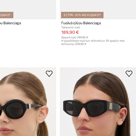
ΩΔΙΚΟ*
ΕΞΤΡΑ -10% ΜΕ ΚΩΔΙΚΟ*
ου Balenciaga
Γυαλιά ηλίου Balenciaga
Τρέχουσα τιμή:
189,90 €
Αρχική τιμή:
269,90 €
Η χαμηλότερη τιμή των τελευταίων 30 ημερών προ
έκπτωσης:
209,90 €