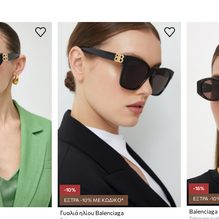
-16%
-10%
ΕΞΤΡΑ -10
ΕΞΤΡΑ -10% ΜΕ ΚΩΔΙΚΟ*
Γυαλιά ηλίου Balenciaga
Τρέχουσα τιμή