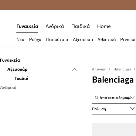
Δωρεάν μεταφορικά από 70 €
Γυναικεία
Ανδρικά
Παιδικά
Home
Νέα
Ρούχα
Παπούτσια
Αξεσουάρ
Αθλητικά
Premiu
Γυναικεία
Αξεσουάρ
Answear
Balenciaga
Balenciaga
Γυαλιά
Ανδρικά
Αξεσουάρ
Από τα πιο δημοφιλή
Γυαλιά
Πόλωση