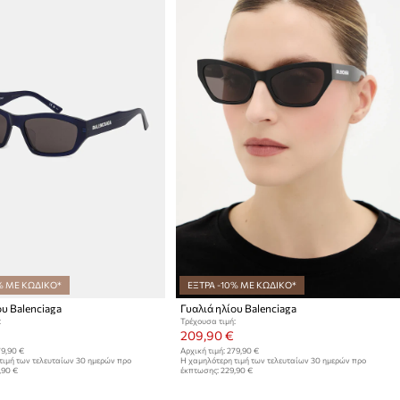
% ΜΕ ΚΩΔΙΚΟ*
ΕΞΤΡΑ -10% ΜΕ ΚΩΔΙΚΟ*
ου Balenciaga
Γυαλιά ηλίου Balenciaga
:
Τρέχουσα τιμή:
209,90 €
9,90 €
Αρχική τιμή:
279,90 €
τιμή των τελευταίων 30 ημερών προ
Η χαμηλότερη τιμή των τελευταίων 30 ημερών προ
,90 €
έκπτωσης:
229,90 €