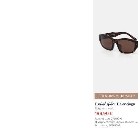
ΕΞΤΡΑ -10% ΜΕ ΚΩΔΙΚΟ*
Γυαλιά ηλίου Balenciaga
Τρέχουσα τιμή:
199,90 €
Αρχική τιμή:
279,90 €
Η χαμηλότερη τιμή των τελευταί
έκπτωσης:
209,90 €