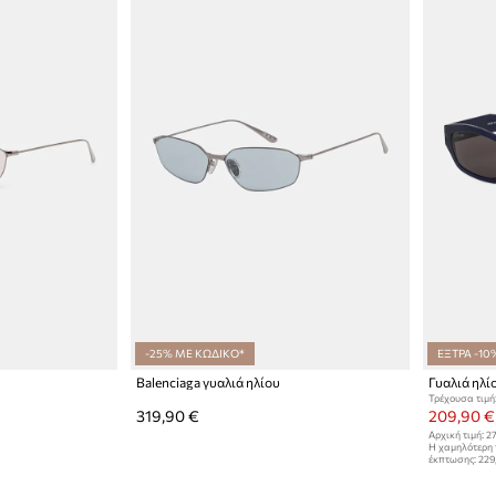
-25% ΜΕ ΚΩΔΙΚΟ*
ΕΞΤΡΑ -10
Balenciaga γυαλιά ηλίου
Γυαλιά ηλί
Τρέχουσα τιμή
319,90 €
209,90 €
Αρχική τιμή:
27
Η χαμηλότερη 
έκπτωσης:
229