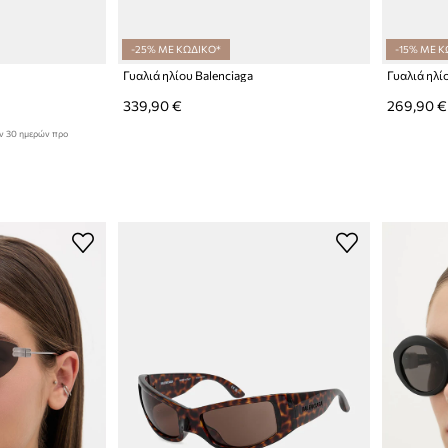
-25% ΜΕ ΚΩΔΙΚΟ*
-15% ΜΕ Κ
Γυαλιά ηλίου Balenciaga
Γυαλιά ηλί
339,90 €
269,90 €
ων 30 ημερών προ