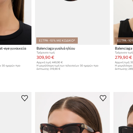
ΕΞΤΡΑ -10% ΜΕ ΚΩΔΙΚΟ*
ΕΞΤΡΑ -10
at-eye γυναικεία
Balenciaga γυαλιά ηλίου
Balenciaga
Τρέχουσα τιμή:
Τρέχουσα τιμή
309,90 €
279,90 €
Αρχική τιμή:
449,90 €
Αρχική τιμή:
39
ων 30 ημερών προ
Η χαμηλότερη τιμή των τελευταίων 30 ημερών προ
Η χαμηλότερη 
έκπτωσης:
319,90 €
έκπτωσης:
289