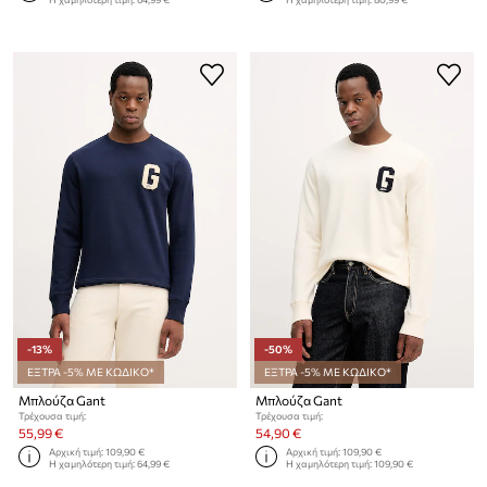
-13%
-50%
ΕΞΤΡΑ -5% ΜΕ ΚΩΔΙΚΟ*
ΕΞΤΡΑ -5% ΜΕ ΚΩΔΙΚΟ*
Μπλούζα Gant
Μπλούζα Gant
Τρέχουσα τιμή:
Τρέχουσα τιμή:
55,99 €
54,90 €
Αρχική τιμή:
109,90 €
Αρχική τιμή:
109,90 €
Η χαμηλότερη τιμή:
64,99 €
Η χαμηλότερη τιμή:
109,90 €