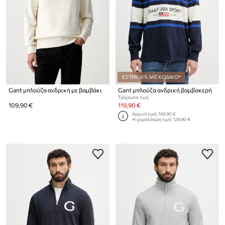
ΕΞΤΡΑ -5% ΜΕ ΚΩΔΙΚΟ*
Gant μπλούζα ανδρική με βαμβάκι
Gant μπλούζα ανδρική βαμβακερή
Τρέχουσα τιμή:
109,90 €
119,90 €
Αρχική τιμή:
169,90 €
Η χαμηλότερη τιμή:
129,90 €