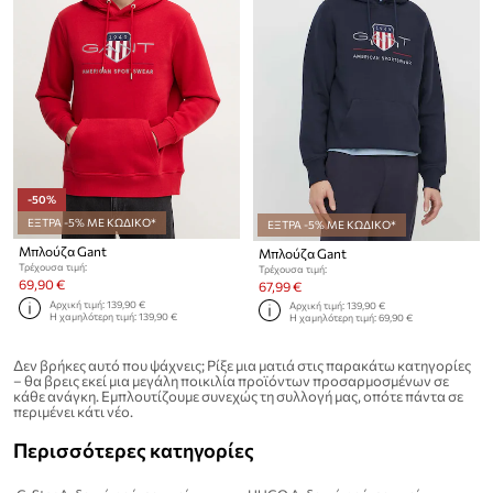
-50%
ΕΞΤΡΑ -5% ΜΕ ΚΩΔΙΚΟ*
ΕΞΤΡΑ -5% ΜΕ ΚΩΔΙΚΟ*
Μπλούζα Gant
Μπλούζα Gant
Τρέχουσα τιμή:
Τρέχουσα τιμή:
69,90 €
67,99 €
Αρχική τιμή:
139,90 €
Αρχική τιμή:
139,90 €
Η χαμηλότερη τιμή:
139,90 €
Η χαμηλότερη τιμή:
69,90 €
Δεν βρήκες αυτό που ψάχνεις; Ρίξε μια ματιά στις παρακάτω κατηγορίες
– θα βρεις εκεί μια μεγάλη ποικιλία προϊόντων προσαρμοσμένων σε
κάθε ανάγκη. Εμπλουτίζουμε συνεχώς τη συλλογή μας, οπότε πάντα σε
περιμένει κάτι νέο.
Περισσότερες κατηγορίες