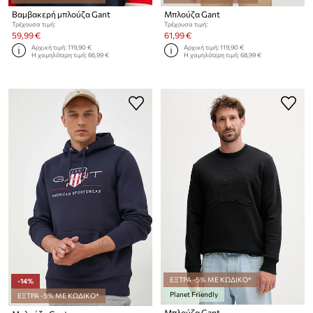
Βαμβακερή μπλούζα Gant
Μπλούζα Gant
Τρέχουσα τιμή:
Τρέχουσα τιμή:
59,99 €
61,99 €
Αρχική τιμή:
119,90 €
Αρχική τιμή:
119,90 €
Η χαμηλότερη τιμή:
66,99 €
Η χαμηλότερη τιμή:
68,99 €
ΕΞΤΡΑ -5% ΜΕ ΚΩΔΙΚΟ*
-14%
Planet Friendly
ΕΞΤΡΑ -5% ΜΕ ΚΩΔΙΚΟ*
Μπλούζα Gant