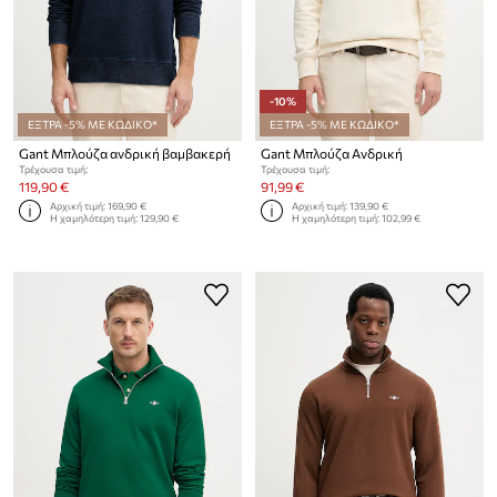
-10%
ΕΞΤΡΑ -5% ΜΕ ΚΩΔΙΚΟ*
ΕΞΤΡΑ -5% ΜΕ ΚΩΔΙΚΟ*
Gant Μπλούζα ανδρική βαμβακερή
Gant Μπλούζα Ανδρική
Τρέχουσα τιμή:
Τρέχουσα τιμή:
119,90 €
91,99 €
Αρχική τιμή:
169,90 €
Αρχική τιμή:
139,90 €
Η χαμηλότερη τιμή:
129,90 €
Η χαμηλότερη τιμή:
102,99 €