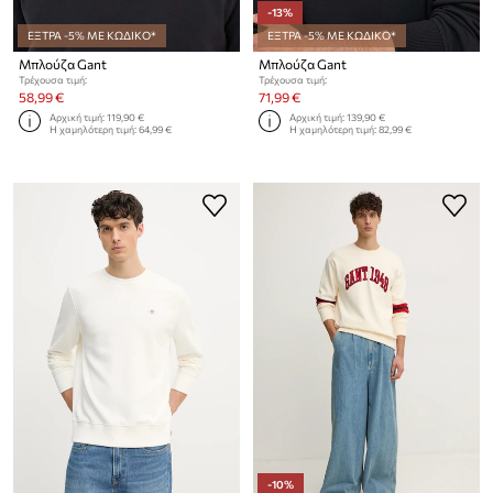
-13%
ΕΞΤΡΑ -5% ΜΕ ΚΩΔΙΚΟ*
ΕΞΤΡΑ -5% ΜΕ ΚΩΔΙΚΟ*
Μπλούζα Gant
Μπλούζα Gant
Τρέχουσα τιμή:
Τρέχουσα τιμή:
58,99 €
71,99 €
Αρχική τιμή:
119,90 €
Αρχική τιμή:
139,90 €
Η χαμηλότερη τιμή:
64,99 €
Η χαμηλότερη τιμή:
82,99 €
-10%