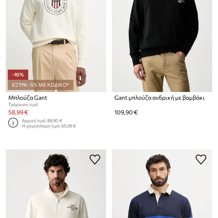
-10%
ΕΞΤΡΑ -5% ΜΕ ΚΩΔΙΚΟ*
Μπλούζα Gant
Gant μπλούζα ανδρική με βαμβάκι
Τρέχουσα τιμή:
58,99 €
109,90 €
Αρχική τιμή:
88,90 €
Η χαμηλότερη τιμή:
65,99 €