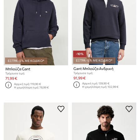
-10%
ΕΞΤΡΑ -5% ΜΕ ΚΩΔΙΚΟ*
ΕΞΤΡΑ -5% ΜΕ ΚΩΔΙΚΟ*
Gant Μπλούζα Ανδρική
Μπλούζα Gant
Τρέχουσα τιμή:
Τρέχουσα τιμή:
91,99 €
71,99 €
Αρχική τιμή:
139,90 €
Αρχική τιμή:
119,90 €
Η χαμηλότερη τιμή:
102,99 €
Η χαμηλότερη τιμή:
78,99 €