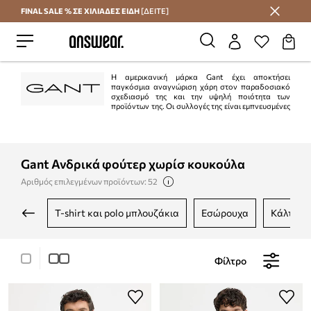
FINAL SALE % ΣΕ ΧΙΛΙΑΔΕΣ ΕΙΔΗ
[ΔΕΙΤΕ]
Εξοικονομήστε με το Answear Club
Η αμερικανική μάρκα Gant έχει αποκτήσει
παγκόσμια αναγνώριση χάρη στον παραδοσιακό
σχεδιασμό της και την υψηλή ποιότητα των
προϊόντων της. Οι συλλογές της είναι εμπνευσμένες
από την κλασική αμερικανική μητροπολιτική εμφάνιση με ένα άγγιγμα πιο
σεμνής ευρωπαϊκής κομψότητας. Όποιος ενδιαφέρεται για τη μόδα έχει
σίγουρα τουλάχιστον ένα κομμάτι της μάρκας Gant στην γκαρνταρόμπα του.
Gant Ανδρικά φούτερ χωρίσ κουκούλα
Αριθμός επιλεγμένων προϊόντων: 52
t-shirt και polo μπλουζάκια
εσώρουχα
κάλτσες
Φίλτρο