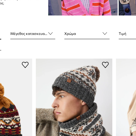
ις.
Μέγεθος κατασκευαστή
Χρώμα
Τιμή