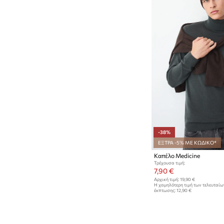
-38%
ΕΞΤΡΑ -5% ΜΕ ΚΩΔΙΚΟ*
Καπέλο Medicine
Τρέχουσα τιμή:
7,90 €
Αρχική τιμή:
19,90 €
Η χαμηλότερη τιμή των τελευταί
έκπτωσης:
12,90 €