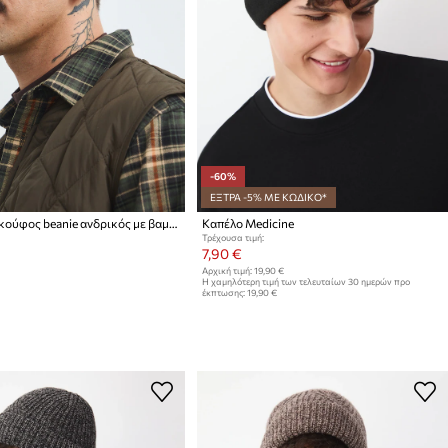
-60%
ΕΞΤΡΑ -5% ΜΕ ΚΩΔΙΚΟ*
Medicine σκούφος beanie ανδρικός με βαμβάκι
Καπέλο Medicine
Τρέχουσα τιμή:
7,90 €
Αρχική τιμή:
19,90 €
Η χαμηλότερη τιμή των τελευταίων 30 ημερών προ
έκπτωσης:
19,90 €