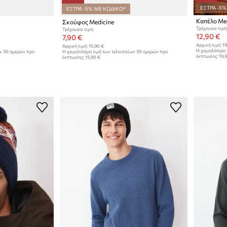
ΕΞΤΡΑ -5%
ΕΞΤΡΑ -5% ΜΕ ΚΩΔΙΚΟ*
Καπέλο Med
Σκούφος Medicine
Τρέχουσα τιμή
Τρέχουσα τιμή:
12,90 €
7,90 €
Αρχική τιμή:
19
Αρχική τιμή:
15,90 €
Η χαμηλότερη 
ων 30 ημερών προ
Η χαμηλότερη τιμή των τελευταίων 30 ημερών προ
έκπτωσης:
19,
έκπτωσης:
15,90 €