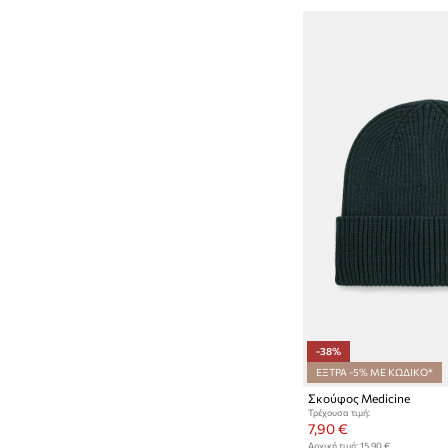
-38%
ΕΞΤΡΑ -5% ΜΕ ΚΩΔΙΚΟ*
Σκούφος Medicine
Τρέχουσα τιμή:
7,90 €
Αρχική τιμή:
15,90 €