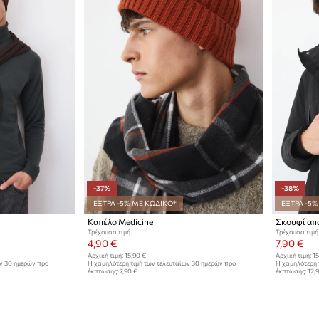
-37%
-38%
ΕΞΤΡΑ -5% ΜΕ ΚΩΔΙΚΟ*
ΕΞΤΡΑ -5%
Καπέλο Medicine
Σκουφί από
Τρέχουσα τιμή:
Τρέχουσα τιμή
4,90 €
7,90 €
Αρχική τιμή:
15,90 €
Αρχική τιμή:
15
ων 30 ημερών προ
Η χαμηλότερη τιμή των τελευταίων 30 ημερών προ
Η χαμηλότερη 
έκπτωσης:
7,90 €
έκπτωσης:
12,