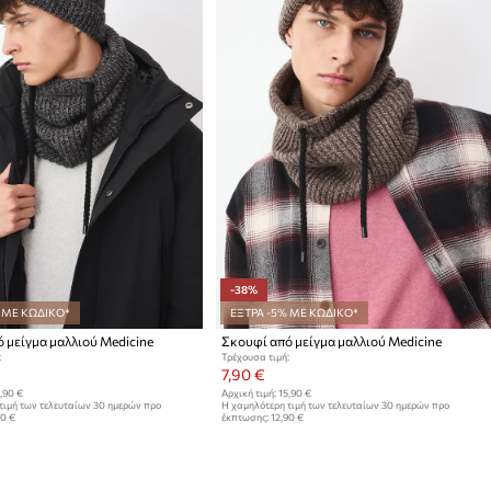
-38%
 ΜΕ ΚΩΔΙΚΟ*
ΕΞΤΡΑ -5% ΜΕ ΚΩΔΙΚΟ*
 μείγμα μαλλιού Medicine
Σκουφί από μείγμα μαλλιού Medicine
:
Τρέχουσα τιμή:
7,90 €
,90 €
Αρχική τιμή:
15,90 €
τιμή των τελευταίων 30 ημερών προ
Η χαμηλότερη τιμή των τελευταίων 30 ημερών προ
90 €
έκπτωσης:
12,90 €