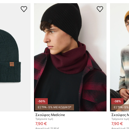
-50%
-38%
ΕΞΤΡΑ -5% ΜΕ ΚΩΔΙΚΟ*
ΕΞΤΡΑ -5%
Σκούφος Medicine
Σκούφος M
Τρέχουσα τιμή:
Τρέχουσα τιμή
7,90 €
7,90 €
Αρχική τιμή:
15,90 €
Αρχική τιμή:
15