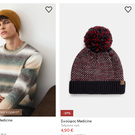
 ΜΕ ΚΩΔΙΚΟ*
-37%
edicine
Σκούφος Medicine
:
Τρέχουσα τιμή:
4,90 €
,90 €