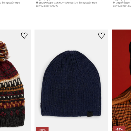
ων 30 ημερών προ
Η χαμηλότερη τιμή των τελευταίων 30 ημερών προ
Η χαμηλότερη 
έκπτωσης:
15,90 €
έκπτωσης:
12,
-35%
-50%