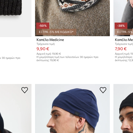
-50%
-38%
ΕΞΤΡΑ -5% ΜΕ ΚΩΔΙΚΟ*
ΕΞΤΡΑ -5%
Καπέλο Medicine
Καπέλο Med
Τρέχουσα τιμή:
Τρέχουσα τιμή
9,90 €
7,90 €
Αρχική τιμή:
19,90 €
Αρχική τιμή:
15
Η χαμηλότερη τιμή των τελευταίων 30 ημερών προ
Η χαμηλότερη 
ων 30 ημερών προ
έκπτωσης:
19,90 €
έκπτωσης:
12,