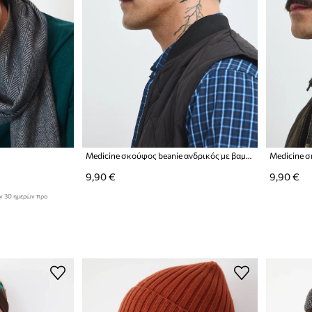
Medicine σκούφος beanie ανδρικός με βαμβάκι
9,90 €
9,90 €
ων 30 ημερών προ