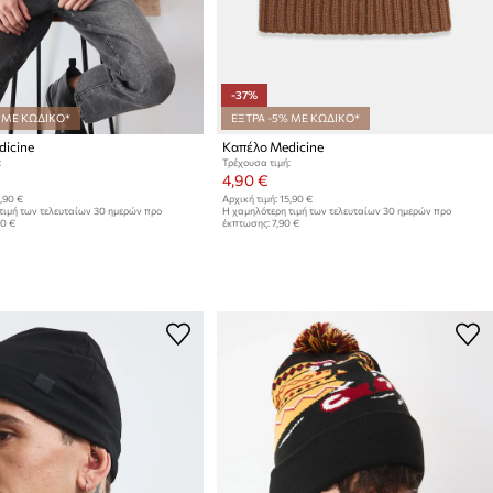
-37%
 ΜΕ ΚΩΔΙΚΟ*
ΕΞΤΡΑ -5% ΜΕ ΚΩΔΙΚΟ*
icine
Καπέλο Medicine
:
Τρέχουσα τιμή:
4,90 €
,90 €
Αρχική τιμή:
15,90 €
τιμή των τελευταίων 30 ημερών προ
Η χαμηλότερη τιμή των τελευταίων 30 ημερών προ
90 €
έκπτωσης:
7,90 €