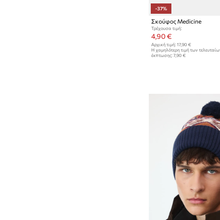
-37%
Σκούφος Medicine
Τρέχουσα τιμή:
4,90 €
Αρχική τιμή:
17,90 €
Η χαμηλότερη τιμή των τελευταί
έκπτωσης:
7,90 €