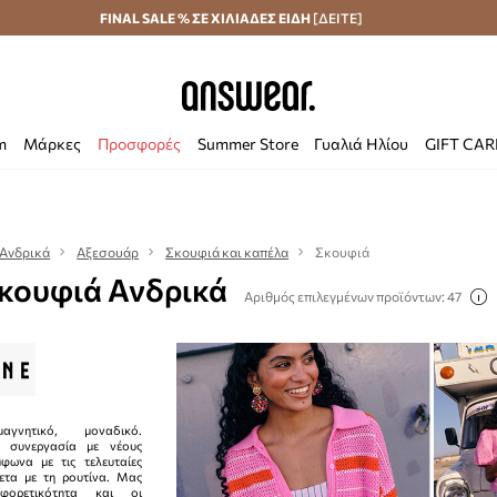
Αποστολή σε 24 ώρες
FINAL SALE % ΣΕ ΧΙΛΙΑΔΕΣ ΕΙΔΗ
Εξοικονομήστε με το Answear Club
[ΔΕΙΤΕ]
m
Μάρκες
Προσφορές
Summer Store
Γυαλιά Ηλίου
GIFT CA
Ανδρικά
Αξεσουάρ
Σκουφιά και καπέλα
Σκουφιά
Σκουφιά Ανδρικά
Αριθμός επιλεγμένων προϊόντων: 47
αγνητικό, μοναδικό.
ε συνεργασία με νέους
μφωνα με τις τελευταίες
θετα με τη ρουτίνα. Μας
φορετικότητα και οι