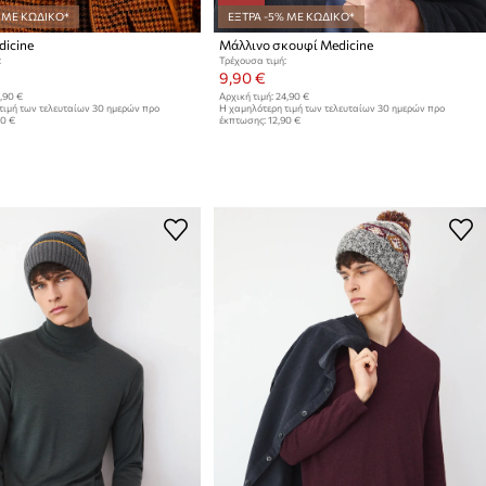
 ΜΕ ΚΩΔΙΚΟ*
ΕΞΤΡΑ -5% ΜΕ ΚΩΔΙΚΟ*
icine
Μάλλινο σκουφί Medicine
:
Τρέχουσα τιμή:
9,90 €
,90 €
Αρχική τιμή:
24,90 €
τιμή των τελευταίων 30 ημερών προ
Η χαμηλότερη τιμή των τελευταίων 30 ημερών προ
90 €
έκπτωσης:
12,90 €