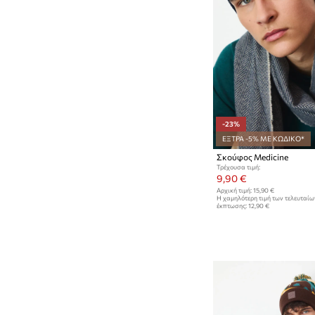
-23%
ΕΞΤΡΑ -5% ΜΕ ΚΩΔΙΚΟ*
Σκούφος Medicine
Τρέχουσα τιμή:
9,90 €
Αρχική τιμή:
15,90 €
Η χαμηλότερη τιμή των τελευταί
έκπτωσης:
12,90 €