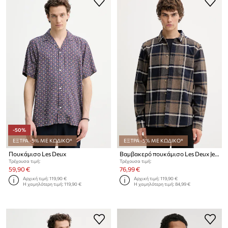
-50%
ΕΞΤΡΑ -5% ΜΕ ΚΩΔΙΚΟ*
ΕΞΤΡΑ -5% ΜΕ ΚΩΔΙΚΟ*
Πουκάμισο Les Deux
Βαμβακερό πουκάμισο Les Deux Jeremy
Τρέχουσα τιμή:
Τρέχουσα τιμή:
59,90 €
76,99 €
Αρχική τιμή:
119,90 €
Αρχική τιμή:
119,90 €
Η χαμηλότερη τιμή:
119,90 €
Η χαμηλότερη τιμή:
84,99 €