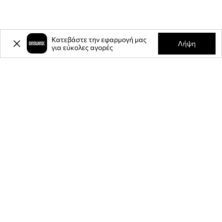
Κατεβάστε την εφαρμογή μας
Λήψη
για εύκολες αγορές
-20%
έκπτωση στην πρώτη σας
αγορά** για την εγγραφή σας στο
ενημερωτικό μας δελτίο.
Γίνετε μέλος της κοινότητάς μας για να λαμβάνετε πληροφορίες