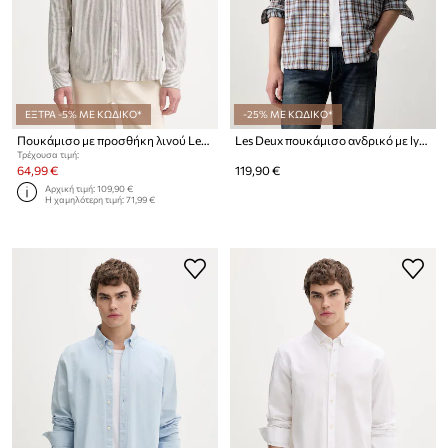
ΕΞΤΡΑ -5% ΜΕ ΚΩΔΙΚΟ*
-25% ΜΕ ΚΩΔΙΚΟ*
Πουκάμισο με προσθήκη λινού Les Deux Konrad
Les Deux πουκάμισο ανδρικό με lyocell
Τρέχουσα τιμή:
64,99 €
119,90 €
Αρχική τιμή:
109,90 €
Η χαμηλότερη τιμή:
71,99 €