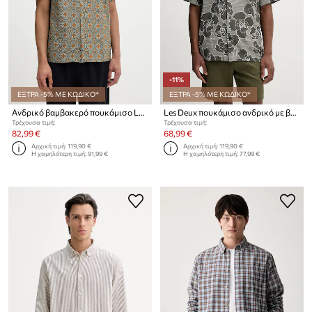
-11%
ΕΞΤΡΑ -5% ΜΕ ΚΩΔΙΚΟ*
ΕΞΤΡΑ -5% ΜΕ ΚΩΔΙΚΟ*
Ανδρικό βαμβακερό πουκάμισο Les Deux Lukas
Les Deux πουκάμισο ανδρικό με βαμβάκι Charlie
Τρέχουσα τιμή:
Τρέχουσα τιμή:
82,99 €
68,99 €
Αρχική τιμή:
119,90 €
Αρχική τιμή:
119,90 €
Η χαμηλότερη τιμή:
91,99 €
Η χαμηλότερη τιμή:
77,99 €