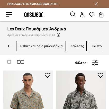
FINAL SALE % ΣΕ ΧΙΛΙΑΔΕΣ ΕΙΔΗ
[ΔΕΙΤΕ]
Εξοικονομήστε με το Answear Club
Les Deux Πουκάμισα Ανδρικά
Αριθμός επιλεγμένων προϊόντων: 41
t-shirt και polo μπλουζάκια
κάλτσες
παλτό
Φίλτρο