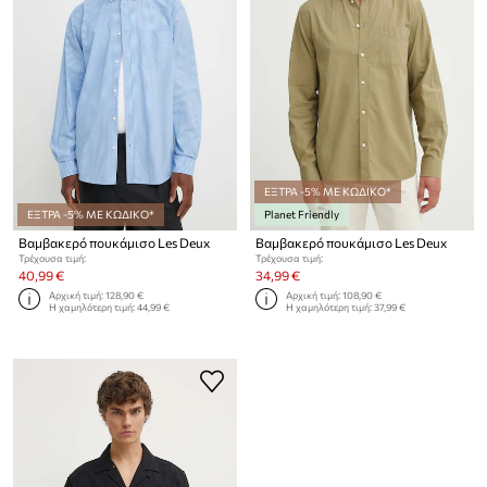
ΕΞΤΡΑ -5% ΜΕ ΚΩΔΙΚΟ*
ΕΞΤΡΑ -5% ΜΕ ΚΩΔΙΚΟ*
Planet Friendly
Βαμβακερό πουκάμισο Les Deux
Βαμβακερό πουκάμισο Les Deux
Τρέχουσα τιμή:
Τρέχουσα τιμή:
40,99 €
34,99 €
Αρχική τιμή:
128,90 €
Αρχική τιμή:
108,90 €
Η χαμηλότερη τιμή:
44,99 €
Η χαμηλότερη τιμή:
37,99 €