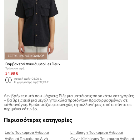
ΕΞΤΡΑ -5% ΜΕ ΚΩΔΙΚΟ*
Βαμβακερό πουκάμισο Les Deux
Τρέχουσα τιμή:
34,99 €
Αρχική τιμή:
108,90 €
Η χαμηλότερη τιμή:
37,99 €
Δεν βρήκες αυτό που ψάχνεις; Ρίξε μια ματιά στις παρακάτω κατηγορίες
– θα βρεις εκεί μια μεγάλη ποικιλία προϊόντων προσαρμοσμένων σε
κάθε ανάγκη. Εμπλουτίζουμε συνεχώς τη συλλογή μας, οπότε πάντα σε
περιμένει κάτι νέο.
Περισσότερες κατηγορίες
Levi's Πουκάμισα Ανδρικά
Lindbergh Πουκάμισα Ανδρικά
Ανδρικά Πουκάμισα Λινά
Calvin Klein Jeans Πουκάμισα Ανδρικά