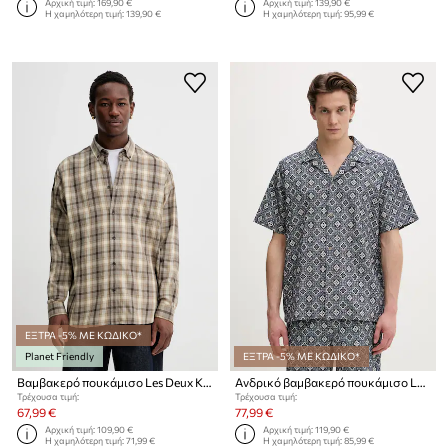
Αρχική τιμή:
169,90 €
Αρχική τιμή:
139,90 €
Η χαμηλότερη τιμή:
139,90 €
Η χαμηλότερη τιμή:
95,99 €
ΕΞΤΡΑ -5% ΜΕ ΚΩΔΙΚΟ*
Planet Friendly
ΕΞΤΡΑ -5% ΜΕ ΚΩΔΙΚΟ*
Βαμβακερό πουκάμισο Les Deux Kent
Ανδρικό βαμβακερό πουκάμισο Les Deux Lukas
Τρέχουσα τιμή:
Τρέχουσα τιμή:
67,99 €
77,99 €
Αρχική τιμή:
109,90 €
Αρχική τιμή:
119,90 €
Η χαμηλότερη τιμή:
71,99 €
Η χαμηλότερη τιμή:
85,99 €