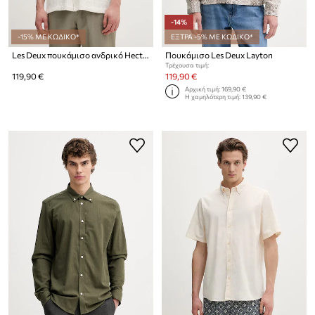
-14%
-15% ΜΕ ΚΩΔΙΚΟ*
ΕΞΤΡΑ -5% ΜΕ ΚΩΔΙΚΟ*
Les Deux πουκάμισο ανδρικό Hector
Πουκάμισο Les Deux Layton
Τρέχουσα τιμή:
119,90 €
119,90 €
Αρχική τιμή:
169,90 €
Η χαμηλότερη τιμή:
139,90 €