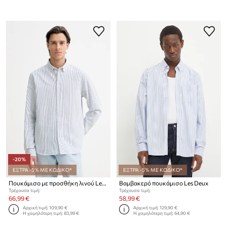
-20%
ΕΞΤΡΑ -5% ΜΕ ΚΩΔΙΚΟ*
ΕΞΤΡΑ -5% ΜΕ ΚΩΔΙΚΟ*
Πουκάμισο με προσθήκη λινού Les Deux Konrad
Βαμβακερό πουκάμισο Les Deux
Τρέχουσα τιμή:
Τρέχουσα τιμή:
66,99 €
58,99 €
Αρχική τιμή:
109,90 €
Αρχική τιμή:
129,90 €
Η χαμηλότερη τιμή:
83,99 €
Η χαμηλότερη τιμή:
64,90 €