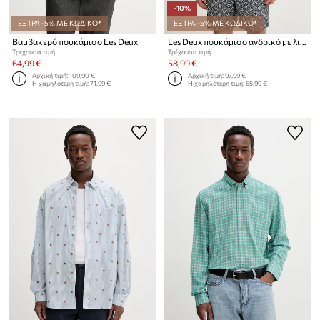
-10%
ΕΞΤΡΑ -5% ΜΕ ΚΩΔΙΚΟ*
ΕΞΤΡΑ -5% ΜΕ ΚΩΔΙΚΟ*
Βαμβακερό πουκάμισο Les Deux
Les Deux πουκάμισο ανδρικό με λινό Konrad
Τρέχουσα τιμή:
Τρέχουσα τιμή:
64,99 €
58,99 €
Αρχική τιμή:
109,90 €
Αρχική τιμή:
97,99 €
Η χαμηλότερη τιμή:
71,99 €
Η χαμηλότερη τιμή:
65,99 €