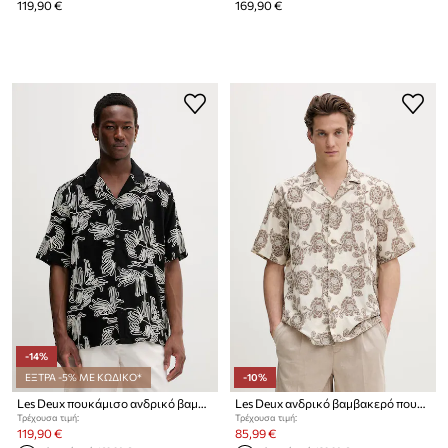
119,90 €
169,90 €
-14%
ΕΞΤΡΑ -5% ΜΕ ΚΩΔΙΚΟ*
-10%
Les Deux πουκάμισο ανδρικό βαμβακερό Liam
Les Deux ανδρικό βαμβακερό πουκάμισο Lesley
Τρέχουσα τιμή:
Τρέχουσα τιμή:
119,90 €
85,99 €