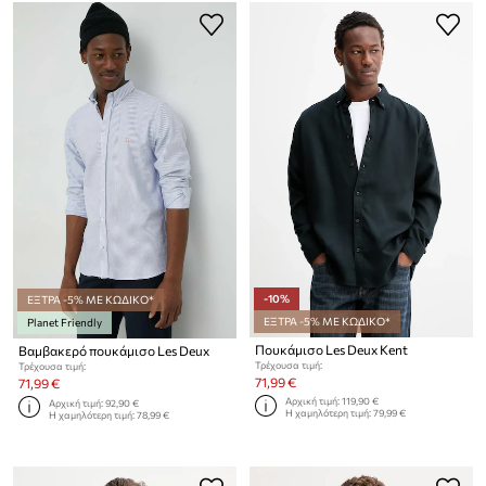
-10%
ΕΞΤΡΑ -5% ΜΕ ΚΩΔΙΚΟ*
ΕΞΤΡΑ -5% ΜΕ ΚΩΔΙΚΟ*
Planet Friendly
Πουκάμισο Les Deux Kent
Βαμβακερό πουκάμισο Les Deux
Τρέχουσα τιμή:
Τρέχουσα τιμή:
71,99 €
71,99 €
Αρχική τιμή:
119,90 €
Αρχική τιμή:
92,90 €
Η χαμηλότερη τιμή:
79,99 €
Η χαμηλότερη τιμή:
78,99 €