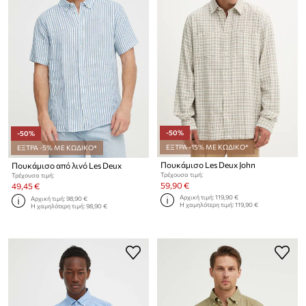
-50%
-50%
ΕΞΤΡΑ -15% ΜΕ ΚΩΔΙΚΟ*
ΕΞΤΡΑ -5% ΜΕ ΚΩΔΙΚΟ*
Πουκάμισο Les Deux John
Πουκάμισο από λινό Les Deux
Τρέχουσα τιμή:
Τρέχουσα τιμή:
59,90 €
49,45 €
Αρχική τιμή:
119,90 €
Αρχική τιμή:
98,90 €
Η χαμηλότερη τιμή:
119,90 €
Η χαμηλότερη τιμή:
98,90 €