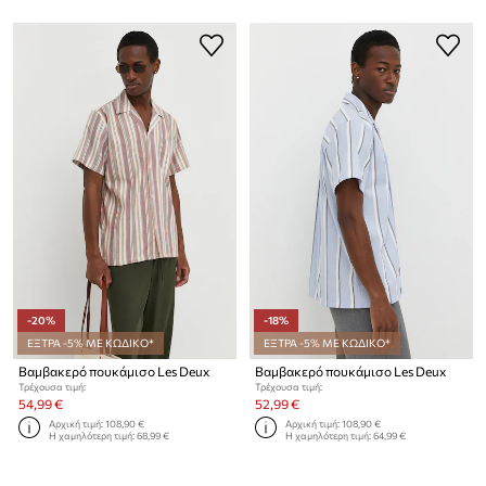
-20%
-18%
ΕΞΤΡΑ -5% ΜΕ ΚΩΔΙΚΟ*
ΕΞΤΡΑ -5% ΜΕ ΚΩΔΙΚΟ*
Βαμβακερό πουκάμισο Les Deux
Βαμβακερό πουκάμισο Les Deux
Τρέχουσα τιμή:
Τρέχουσα τιμή:
54,99 €
52,99 €
Αρχική τιμή:
108,90 €
Αρχική τιμή:
108,90 €
Η χαμηλότερη τιμή:
68,99 €
Η χαμηλότερη τιμή:
64,99 €