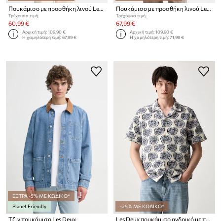
Πουκάμισο με προσθήκη λινού Les Deux Konrad
Πουκάμισο με προσθήκη λινού Les Deux Konrad
Τρέχουσα τιμή:
Τρέχουσα τιμή:
60,99 €
67,99 €
Αρχική τιμή:
109,90 €
Αρχική τιμή:
109,90 €
Η χαμηλότερη τιμή:
67,99 €
Η χαμηλότερη τιμή:
71,99 €
ΕΞΤΡΑ -5% ΜΕ ΚΩΔΙΚΟ*
Planet Friendly
-25% ΜΕ ΚΩΔΙΚΟ*
Τζιν πουκάμισο Les Deux
Les Deux πουκάμισο ανδρικό με πρόσμιξη λινού