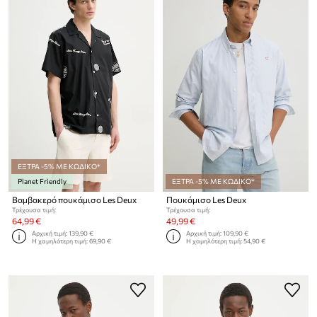
ΕΞΤΡΑ -5% ΜΕ ΚΩΔΙΚΟ*
Planet Friendly
ΕΞΤΡΑ -5% ΜΕ ΚΩΔΙΚΟ*
Βαμβακερό πουκάμισο Les Deux
Πουκάμισο Les Deux
Τρέχουσα τιμή:
Τρέχουσα τιμή:
64,99 €
49,99 €
Αρχική τιμή:
139,90 €
Αρχική τιμή:
109,90 €
Η χαμηλότερη τιμή:
69,90 €
Η χαμηλότερη τιμή:
54,90 €