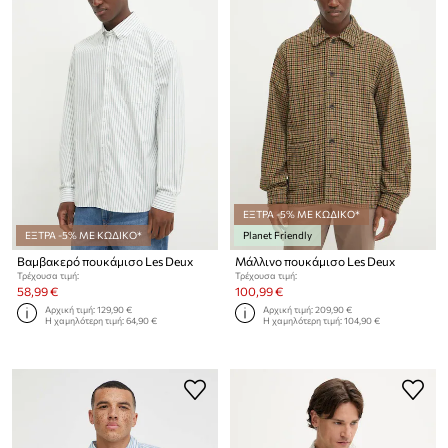
ΕΞΤΡΑ -5% ΜΕ ΚΩΔΙΚΟ*
ΕΞΤΡΑ -5% ΜΕ ΚΩΔΙΚΟ*
Planet Friendly
Βαμβακερό πουκάμισο Les Deux
Μάλλινο πουκάμισο Les Deux
Τρέχουσα τιμή:
Τρέχουσα τιμή:
58,99 €
100,99 €
Αρχική τιμή:
129,90 €
Αρχική τιμή:
209,90 €
Η χαμηλότερη τιμή:
64,90 €
Η χαμηλότερη τιμή:
104,90 €