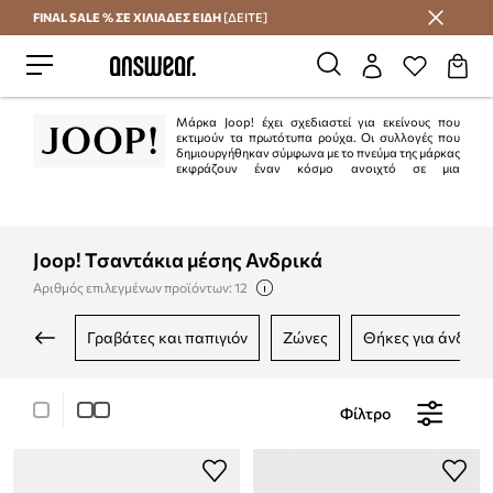
FINAL SALE % ΣΕ ΧΙΛΙΑΔΕΣ ΕΙΔΗ
[ΔΕΙΤΕ]
Εξοικονομήστε με το Answear Club
Μάρκα Joop! έχει σχεδιαστεί για εκείνους που
εκτιμούν τα πρωτότυπα ρούχα. Οι συλλογές που
δημιουργήθηκαν σύμφωνα με το πνεύμα της μάρκας
εκφράζουν έναν κόσμο ανοιχτό σε μια
κοσμοπολίτικη στάση και αντικατοπτρίζουν τη γοητεία των μεγάλων πόλεων.
Joop! Τσαντάκια μέσης Ανδρικά
Αριθμός επιλεγμένων προϊόντων: 12
γραβάτες και παπιγιόν
ζώνες
θήκες για άνδρες
Φίλτρο