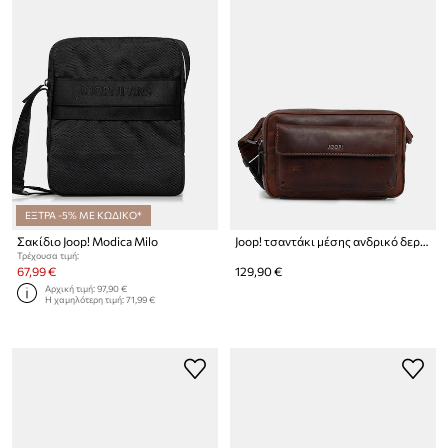
ΕΞΤΡΑ -5% ΜΕ ΚΩΔΙΚΟ*
Σακίδιο Joop! Modica Milo
Joop! τσαντάκι μέσης ανδρικό δερμάτινο Cerratano Emir
Τρέχουσα τιμή:
67,99 €
129,90 €
Αρχική τιμή:
97,90 €
Η χαμηλότερη τιμή:
71,99 €