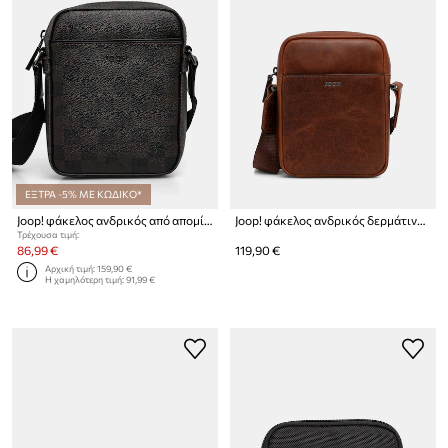
ΕΞΤΡΑ -5% ΜΕ ΚΩΔΙΚΟ*
Joop! φάκελος ανδρικός από απομίμηση δέρματος Cortina Piazza Rafael
Joop! φάκελος ανδρικός δερμάτινος
Τρέχουσα τιμή:
86,99 €
119,90 €
Αρχική τιμή:
159,90 €
Η χαμηλότερη τιμή:
91,99 €