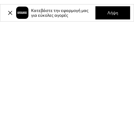
Κατεβάστε την εφαρμογή μας
Λήψη
για εύκολες αγορές
-20%
έκπτωση στην πρώτη σας
αγορά** για την εγγραφή σας στο
ενημερωτικό μας δελτίο.
Γίνετε μέλος της κοινότητάς μας για να λαμβάνετε πληροφορίες
σχετικά με τις τελευταίες προσφορές και προϊόντα.
**Η έκπτωση είναι εφάπαξ και ισχύει για μη εκπτωτικά προϊόντα της