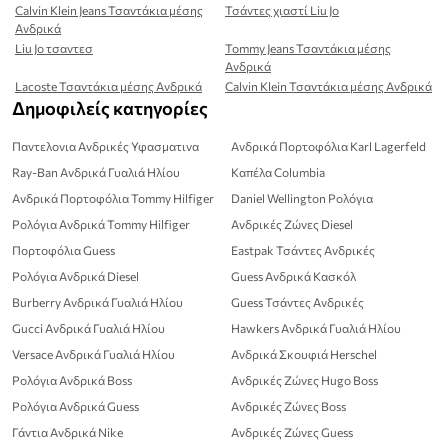
Calvin Klein Jeans Τσαντάκια μέσης
Τσάντες χιαστί Liu Jo
Ανδρικά
Liu Jo τσαντεσ
Tommy Jeans Τσαντάκια μέσης
Ανδρικά
Lacoste Τσαντάκια μέσης Ανδρικά
Calvin Klein Τσαντάκια μέσης Ανδρικά
Δημοφιλείς κατηγορίες
Παντελονια Ανδρικές Υφασματινα
Ανδρικά Πορτοφόλια Karl Lagerfeld
Ray-Ban Ανδρικά Γυαλιά Ηλίου
Καπέλα Columbia
Ανδρικά Πορτοφόλια Tommy Hilfiger
Daniel Wellington Ρολόγια
Ρολόγια Ανδρικά Tommy Hilfiger
Ανδρικές Ζώνες Diesel
Πορτοφόλια Guess
Eastpak Τσάντες Ανδρικές
Ρολόγια Ανδρικά Diesel
Guess Ανδρικά Κασκόλ
Burberry Ανδρικά Γυαλιά Ηλίου
Guess Τσάντες Ανδρικές
Gucci Ανδρικά Γυαλιά Ηλίου
Hawkers Ανδρικά Γυαλιά Ηλίου
Versace Ανδρικά Γυαλιά Ηλίου
Ανδρικά Σκουφιά Herschel
Ρολόγια Ανδρικά Boss
Ανδρικές Ζώνες Hugo Boss
Ρολόγια Ανδρικά Guess
Ανδρικές Ζώνες Boss
Γάντια Ανδρικά Nike
Ανδρικές Ζώνες Guess