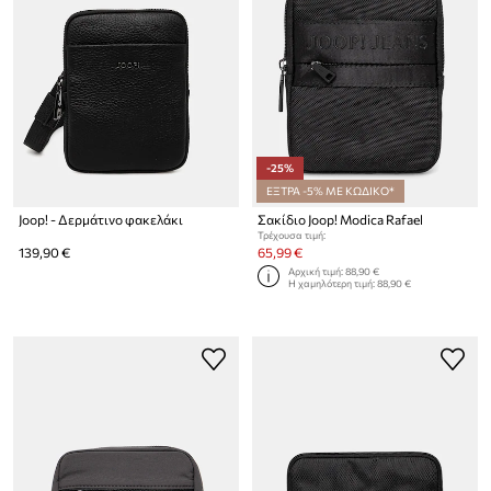
-25%
ΕΞΤΡΑ -5% ΜΕ ΚΩΔΙΚΟ*
Joop! - Δερμάτινο φακελάκι
Σακίδιο Joop! Modica Rafael
Τρέχουσα τιμή:
139,90 €
65,99 €
Αρχική τιμή:
88,90 €
Η χαμηλότερη τιμή:
88,90 €