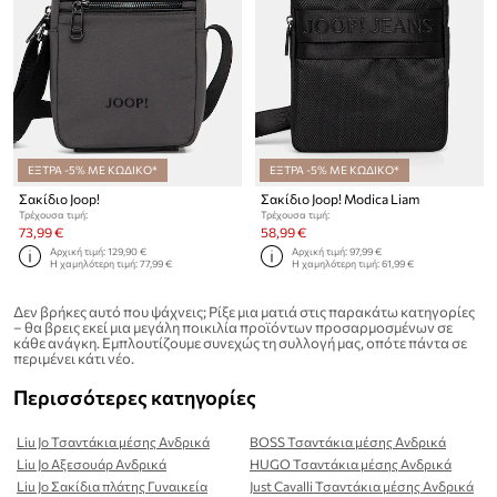
ΕΞΤΡΑ -5% ΜΕ ΚΩΔΙΚΟ*
ΕΞΤΡΑ -5% ΜΕ ΚΩΔΙΚΟ*
Σακίδιο Joop!
Σακίδιο Joop! Modica Liam
Τρέχουσα τιμή:
Τρέχουσα τιμή:
73,99 €
58,99 €
Αρχική τιμή:
129,90 €
Αρχική τιμή:
97,99 €
Η χαμηλότερη τιμή:
77,99 €
Η χαμηλότερη τιμή:
61,99 €
Δεν βρήκες αυτό που ψάχνεις; Ρίξε μια ματιά στις παρακάτω κατηγορίες
– θα βρεις εκεί μια μεγάλη ποικιλία προϊόντων προσαρμοσμένων σε
κάθε ανάγκη. Εμπλουτίζουμε συνεχώς τη συλλογή μας, οπότε πάντα σε
περιμένει κάτι νέο.
Περισσότερες κατηγορίες
Liu Jo Τσαντάκια μέσης Ανδρικά
BOSS Τσαντάκια μέσης Ανδρικά
Liu Jo Αξεσουάρ Ανδρικά
HUGO Τσαντάκια μέσης Ανδρικά
Liu Jo Σακίδια πλάτης Γυναικεία
Just Cavalli Τσαντάκια μέσης Ανδρικά