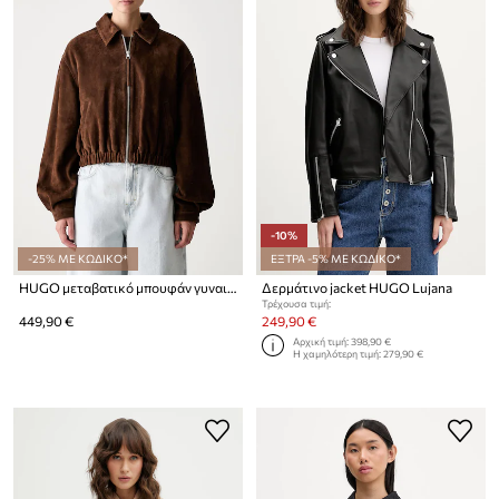
-10%
-25% ΜΕ ΚΩΔΙΚΟ*
ΕΞΤΡΑ -5% ΜΕ ΚΩΔΙΚΟ*
HUGO μεταβατικό μπουφάν γυναικείο δέρμα σουέτ Liph
Δερμάτινo jacket HUGO Lujana
Τρέχουσα τιμή:
449,90 €
249,90 €
Αρχική τιμή:
398,90 €
Η χαμηλότερη τιμή:
279,90 €