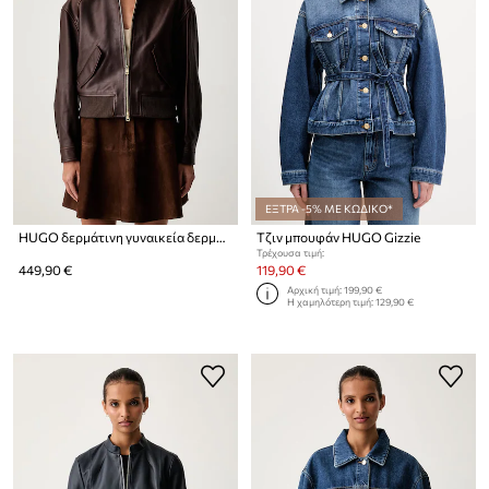
ΕΞΤΡΑ -5% ΜΕ ΚΩΔΙΚΟ*
HUGO δερμάτινη γυναικεία δερμάτινη Laceila
Τζιν μπουφάν HUGO Gizzie
Τρέχουσα τιμή:
449,90 €
119,90 €
Αρχική τιμή:
199,90 €
Η χαμηλότερη τιμή:
129,90 €