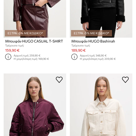
ΕΞΤΡΑ -5% ΜΕ ΚΩΔΙΚΟ*
ΕΞΤΡΑ -5% ΜΕ ΚΩΔΙΚΟ*
Μπουφάν HUGO CASUAL T-SHIRT
Μπουφάν HUGO Bashinah
Τρέχουσα τιμή:
Τρέχουσα τιμή:
159,90 €
189,90 €
Αρχική τιμή:
259,90 €
Αρχική τιμή:
348,90 €
Η χαμηλότερη τιμή:
169,90 €
Η χαμηλότερη τιμή:
209,90 €