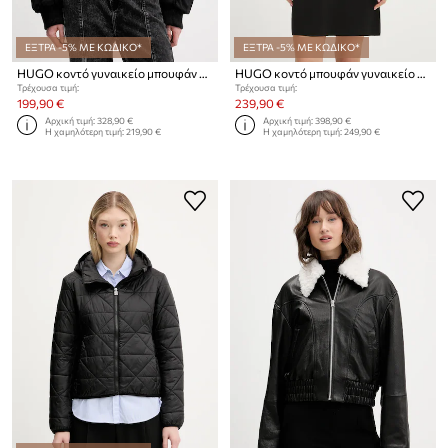
ΕΞΤΡΑ -5% ΜΕ ΚΩΔΙΚΟ*
ΕΞΤΡΑ -5% ΜΕ ΚΩΔΙΚΟ*
HUGO κοντό γυναικείο μπουφάν Ferida-2
HUGO κοντό μπουφάν γυναικείο δερμάτινο Lasari
Τρέχουσα τιμή:
Τρέχουσα τιμή:
199,90 €
239,90 €
Αρχική τιμή:
328,90 €
Αρχική τιμή:
398,90 €
Η χαμηλότερη τιμή:
219,90 €
Η χαμηλότερη τιμή:
249,90 €