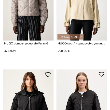
-25% ΜΕ ΚΩΔΙΚΟ*
HUGO bomber γυναικείο Fulan-3
HUGO κοντή καμπαρντίνα γυναικεία βαμβακερή Amotu-1
328,90 €
298,90 €