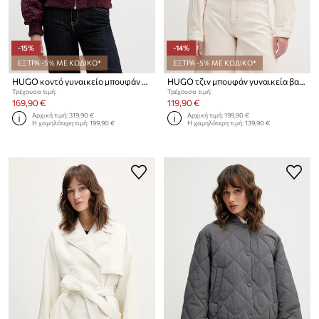
-15%
-14%
ΕΞΤΡΑ -5% ΜΕ ΚΩΔΙΚΟ*
ΕΞΤΡΑ -5% ΜΕ ΚΩΔΙΚΟ*
HUGO κοντό γυναικείο μπουφάν Ferida-2
HUGO τζιν μπουφάν γυναικεία βαμβακερά Gisolia
Τρέχουσα τιμή:
Τρέχουσα τιμή:
169,90 €
119,90 €
Αρχική τιμή:
319,90 €
Αρχική τιμή:
199,90 €
Η χαμηλότερη τιμή:
199,90 €
Η χαμηλότερη τιμή:
139,90 €