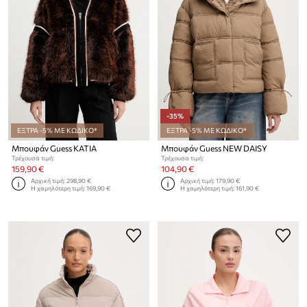
-35%
ΕΞΤΡΑ -5% ΜΕ ΚΩΔΙΚΟ*
ΕΞΤΡΑ -5% ΜΕ ΚΩΔΙΚΟ*
Μπουφάν Guess KATIA
Μπουφάν Guess NEW DAISY
Τρέχουσα τιμή:
Τρέχουσα τιμή:
159,90 €
104,90 €
Αρχική τιμή:
298,90 €
Αρχική τιμή:
179,90 €
Η χαμηλότερη τιμή:
169,90 €
Η χαμηλότερη τιμή:
161,90 €