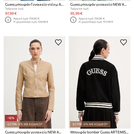
Guess μπουφάν Γυναικείο ντένιμ ANNA
Guess μπουφάν γυναικείο NEW ANITA
Τρέχουσα τιμή:
Τρέχουσα τιμή:
97,99 €
95,99 €
Αρχική τιμή:
159,90 €
Αρχική τιμή:
159,90 €
Η χαμηλότερη τιμή:
108,99 €
Η χαμηλότερη τιμή:
107,99 €
-12%
ΕΞΤΡΑ -5% ΜΕ ΚΩΔΙΚΟ*
ΕΞΤΡΑ -5% ΜΕ ΚΩΔΙΚΟ*
Guess μπουφάν γυναικείο NEW ANITA
Μπουφάν bomber Guess ARTEMISIA