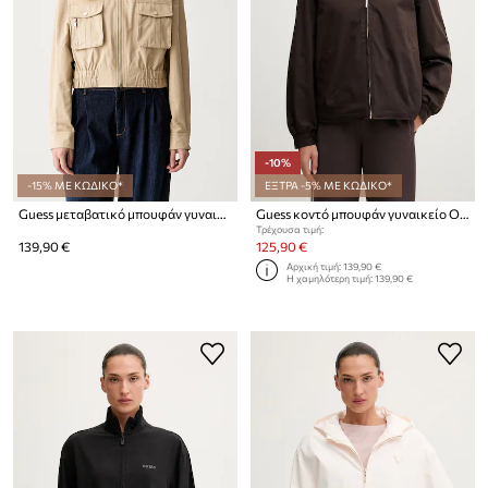
-10%
-15% ΜΕ ΚΩΔΙΚΟ*
ΕΞΤΡΑ -5% ΜΕ ΚΩΔΙΚΟ*
Guess μεταβατικό μπουφάν γυναικείο με βαμβάκι JULIANE
Guess κοντό μπουφάν γυναικείο OLYMPE
Τρέχουσα τιμή:
139,90 €
125,90 €
Αρχική τιμή:
139,90 €
Η χαμηλότερη τιμή:
139,90 €