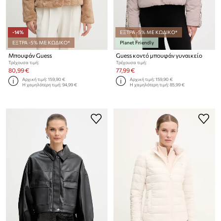
-14%
ΕΞΤΡΑ -5% ΜΕ ΚΩΔΙΚΟ*
ΕΞΤΡΑ -5% ΜΕ ΚΩΔΙΚΟ*
Planet Friendly
Μπουφάν Guess
Guess κοντό μπουφάν γυναικείο
Τρέχουσα τιμή:
Τρέχουσα τιμή:
80,99 €
77,99 €
Αρχική τιμή:
159,90 €
Αρχική τιμή:
159,90 €
Η χαμηλότερη τιμή:
94,99 €
Η χαμηλότερη τιμή:
85,99 €