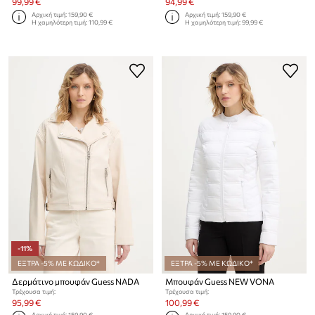
99,99 €
94,99 €
Αρχική τιμή:
159,90 €
Αρχική τιμή:
159,90 €
Η χαμηλότερη τιμή:
110,99 €
Η χαμηλότερη τιμή:
99,99 €
-11%
ΕΞΤΡΑ -5% ΜΕ ΚΩΔΙΚΟ*
ΕΞΤΡΑ -5% ΜΕ ΚΩΔΙΚΟ*
Δερμάτινο μπουφάν Guess NADA
Μπουφάν Guess NEW VONA
Τρέχουσα τιμή:
Τρέχουσα τιμή:
95,99 €
100,99 €
Αρχική τιμή:
159,90 €
Αρχική τιμή:
159,90 €