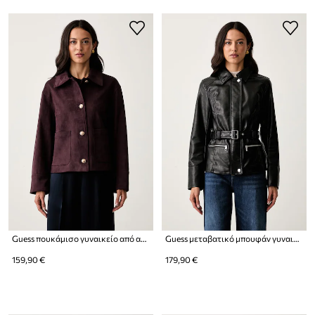
Guess πουκάμισο γυναικείο από απομίμηση σουέτ GRACE
Guess μεταβατικό μπουφάν γυναικείο από συνθετικό δέρμα JEANNE
159,90 €
179,90 €