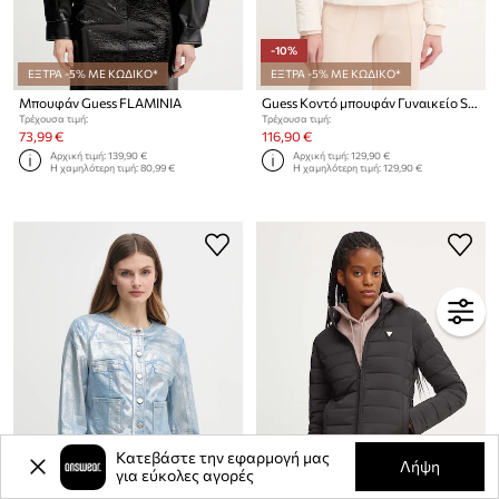
-10%
ΕΞΤΡΑ -5% ΜΕ ΚΩΔΙΚΟ*
ΕΞΤΡΑ -5% ΜΕ ΚΩΔΙΚΟ*
Μπουφάν Guess FLAMINIA
Guess Κοντό μπουφάν Γυναικείο SOLID
Τρέχουσα τιμή:
Τρέχουσα τιμή:
73,99 €
116,90 €
Αρχική τιμή:
139,90 €
Αρχική τιμή:
129,90 €
Η χαμηλότερη τιμή:
80,99 €
Η χαμηλότερη τιμή:
129,90 €
Κατεβάστε την εφαρμογή μας
Λήψη
για εύκολες αγορές