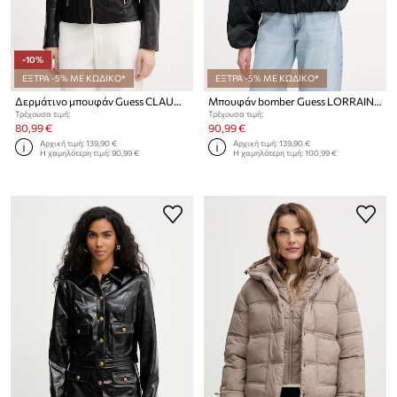
-10%
ΕΞΤΡΑ -5% ΜΕ ΚΩΔΙΚΟ*
ΕΞΤΡΑ -5% ΜΕ ΚΩΔΙΚΟ*
Δερμάτινο μπουφάν Guess CLAUDINE
Μπουφάν bomber Guess LORRAINE
Τρέχουσα τιμή:
Τρέχουσα τιμή:
80,99 €
90,99 €
Αρχική τιμή:
139,90 €
Αρχική τιμή:
139,90 €
Η χαμηλότερη τιμή:
90,99 €
Η χαμηλότερη τιμή:
100,99 €