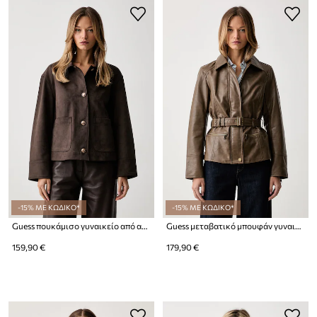
-15% ΜΕ ΚΩΔΙΚΟ*
-15% ΜΕ ΚΩΔΙΚΟ*
Guess πουκάμισο γυναικείο από απομίμηση σουέτ GRACE
Guess μεταβατικό μπουφάν γυναικείο από συνθετικό δέρμα JEANNE
159,90 €
179,90 €