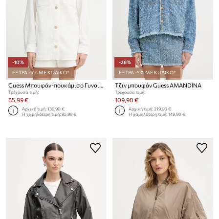
-10%
-26%
ΕΞΤΡΑ -5% ΜΕ ΚΩΔΙΚΟ*
ΕΞΤΡΑ -5% ΜΕ ΚΩΔΙΚΟ*
Guess Μπουφάν-πουκάμισο Γυναικείο EULALIE
Τζιν μπουφάν Guess AMANDINA
Τρέχουσα τιμή:
Τρέχουσα τιμή:
85,99 €
109,90 €
Αρχική τιμή:
139,90 €
Αρχική τιμή:
219,90 €
Η χαμηλότερη τιμή:
95,99 €
Η χαμηλότερη τιμή:
149,90 €