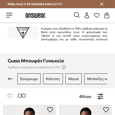
FINAL SALE % ΣΕ ΧΙΛΙΑΔΕΣ ΕΙΔΗ
[ΔΕΙΤΕ]
Εξοικονομήστε με το Answear Club
Η μάρκα, που ιδρύθηκε το 1981, κέρδισε γρήγορα τη
θέση ενός εικονιδίου στυλ. Η φιλοσοφία του
"denim is our world" είναι αναγνωρίσιμη στις
λεπτομέρειες και με κάθε νεοσύστατη συλλογή
μπορούμε να πούμε ότι "Guess is the denim of the whole world". Η μάρκα είναι
δημοφιλής σε όλες τις ηπείρους, κυρίως λόγω της υψηλότερης ποιότητας, του
τέλειου σχεδιασμού και επίσης χάρη στις εύχρηστες διαφημιστικές καμπάνιες.
Guess Μπουφάν Γυναικεία
Αριθμός επιλεγμένων προϊόντων: 105
εσώρουχα
κάλτσες
μαγιό
μπλούζες και 
Φίλτρο