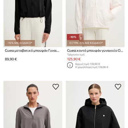
-10%
-15% ΜΕ ΚΩΔΙΚΟ*
ΕΞΤΡΑ -5% ΜΕ ΚΩΔΙΚΟ*
Guess μεταβατικό μπουφάν Γυναικείο SELENE
Guess κοντό μπουφάν γυναικείο OLYMPE
Τρέχουσα τιμή:
89,90 €
125,90 €
Αρχική τιμή:
139,90 €
Η χαμηλότερη τιμή:
139,90 €