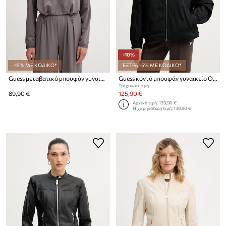
-10%
-15% ΜΕ ΚΩΔΙΚΟ*
ΕΞΤΡΑ -5% ΜΕ ΚΩΔΙΚΟ*
Guess μεταβατικό μπουφάν γυναικείο SELENE
Guess κοντό μπουφάν γυναικείο OLYMPE
Τρέχουσα τιμή:
89,90 €
125,90 €
Αρχική τιμή:
139,90 €
Η χαμηλότερη τιμή:
139,90 €