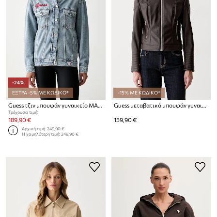
-24%
ΕΞΤΡΑ -5% ΜΕ ΚΩΔΙΚΟ*
-15% ΜΕ ΚΩΔΙΚΟ*
Guess τζιν μπουφάν γυναικείο MARILYN MONROE
Guess μεταβατικό μπουφάν γυναικείο MARLENE
Τρέχουσα τιμή:
189,90 €
159,90 €
Αρχική τιμή:
249,90 €
Η χαμηλότερη τιμή:
249,90 €