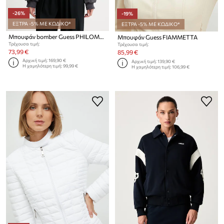
-26%
-19%
ΕΞΤΡΑ -5% ΜΕ ΚΩΔΙΚΟ*
ΕΞΤΡΑ -5% ΜΕ ΚΩΔΙΚΟ*
Μπουφάν bomber Guess PHILOMENE
Μπουφάν Guess FIAMMETTA
Τρέχουσα τιμή:
Τρέχουσα τιμή:
73,99 €
85,99 €
Αρχική τιμή:
169,90 €
Αρχική τιμή:
139,90 €
Η χαμηλότερη τιμή:
99,99 €
Η χαμηλότερη τιμή:
106,99 €