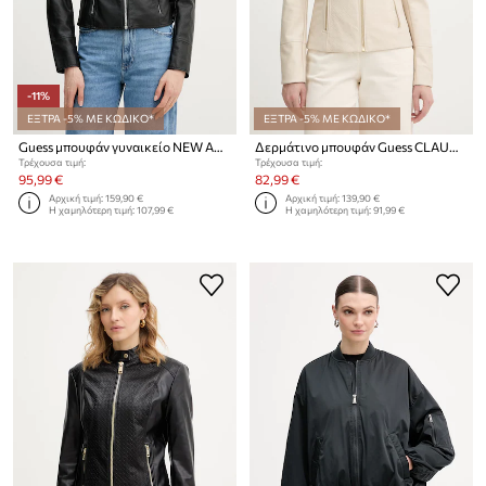
-11%
ΕΞΤΡΑ -5% ΜΕ ΚΩΔΙΚΟ*
ΕΞΤΡΑ -5% ΜΕ ΚΩΔΙΚΟ*
Guess μπουφάν γυναικείο NEW ANITA
Δερμάτινο μπουφάν Guess CLAUDINE
Τρέχουσα τιμή:
Τρέχουσα τιμή:
95,99 €
82,99 €
Αρχική τιμή:
159,90 €
Αρχική τιμή:
139,90 €
Η χαμηλότερη τιμή:
107,99 €
Η χαμηλότερη τιμή:
91,99 €