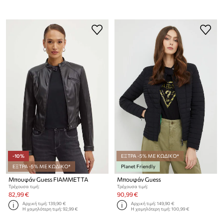
-10%
ΕΞΤΡΑ -5% ΜΕ ΚΩΔΙΚΟ*
ΕΞΤΡΑ -5% ΜΕ ΚΩΔΙΚΟ*
Planet Friendly
Μπουφάν Guess FIAMMETTA
Μπουφάν Guess
Τρέχουσα τιμή:
Τρέχουσα τιμή:
82,99 €
90,99 €
Αρχική τιμή:
139,90 €
Αρχική τιμή:
149,90 €
Η χαμηλότερη τιμή:
92,99 €
Η χαμηλότερη τιμή:
100,99 €