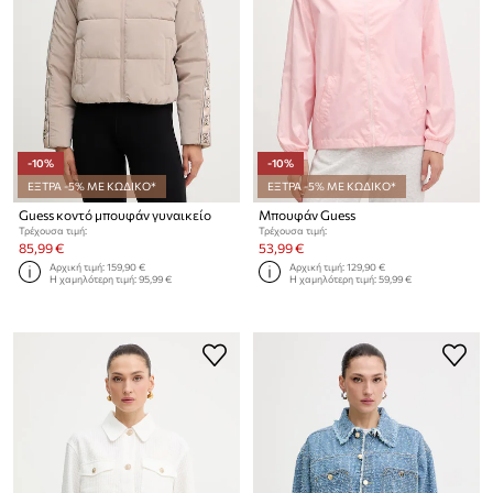
-10%
-10%
ΕΞΤΡΑ -5% ΜΕ ΚΩΔΙΚΟ*
ΕΞΤΡΑ -5% ΜΕ ΚΩΔΙΚΟ*
Guess κοντό μπουφάν γυναικείο
Μπουφάν Guess
Τρέχουσα τιμή:
Τρέχουσα τιμή:
85,99 €
53,99 €
Αρχική τιμή:
159,90 €
Αρχική τιμή:
129,90 €
Η χαμηλότερη τιμή:
95,99 €
Η χαμηλότερη τιμή:
59,99 €