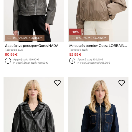
-10%
ΕΞΤΡΑ -5% ΜΕ ΚΩΔΙΚΟ*
ΕΞΤΡΑ -5% ΜΕ ΚΩΔΙΚΟ*
Δερμάτινο μπουφάν Guess NADA
Μπουφάν bomber Guess LORRAINE
Τρέχουσα τιμή:
Τρέχουσα τιμή:
90,99 €
85,99 €
Αρχική τιμή:
159,90 €
Αρχική τιμή:
139,90 €
Η χαμηλότερη τιμή:
100,99 €
Η χαμηλότερη τιμή:
95,99 €