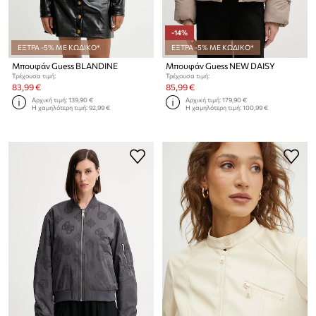
-14%
ΕΞΤΡΑ -5% ΜΕ ΚΩΔΙΚΟ*
ΕΞΤΡΑ -5% ΜΕ ΚΩΔΙΚΟ*
Μπουφάν Guess BLANDINE
Μπουφάν Guess NEW DAISY
Τρέχουσα τιμή:
Τρέχουσα τιμή:
83,99 €
85,99 €
Αρχική τιμή:
139,90 €
Αρχική τιμή:
179,90 €
Η χαμηλότερη τιμή:
92,99 €
Η χαμηλότερη τιμή:
100,99 €