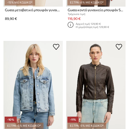
-15% ΜΕ ΚΩΔΙΚΟ*
ΕΞΤΡΑ -5% ΜΕ ΚΩΔΙΚΟ*
Guess μεταβατικό μπουφάν γυναικείο SELENE
Guess κοντό γυναικείο μπουφάν SOLID
Τρέχουσα τιμή:
89,90 €
116,90 €
Αρχική τιμή:
129,90 €
Η χαμηλότερη τιμή:
129,90 €
-10%
-11%
ΕΞΤΡΑ -5% ΜΕ ΚΩΔΙΚΟ*
ΕΞΤΡΑ -5% ΜΕ ΚΩΔΙΚΟ*