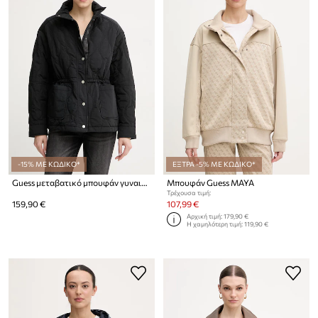
-15% ΜΕ ΚΩΔΙΚΟ*
ΕΞΤΡΑ -5% ΜΕ ΚΩΔΙΚΟ*
Guess μεταβατικό μπουφάν γυναικείο CORINNE
Μπουφάν Guess MAYA
Τρέχουσα τιμή:
159,90 €
107,99 €
Αρχική τιμή:
179,90 €
Η χαμηλότερη τιμή:
119,90 €