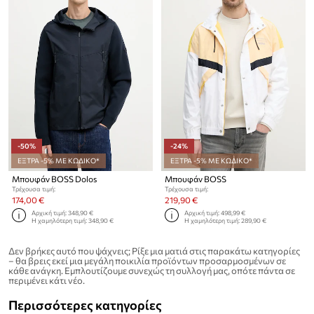
-50%
-24%
ΕΞΤΡΑ -5% ΜΕ ΚΩΔΙΚΟ*
ΕΞΤΡΑ -5% ΜΕ ΚΩΔΙΚΟ*
Μπουφάν BOSS Dolos
Μπουφάν BOSS
Τρέχουσα τιμή:
Τρέχουσα τιμή:
174,00 €
219,90 €
Αρχική τιμή:
348,90 €
Αρχική τιμή:
498,99 €
Η χαμηλότερη τιμή:
348,90 €
Η χαμηλότερη τιμή:
289,90 €
Δεν βρήκες αυτό που ψάχνεις; Ρίξε μια ματιά στις παρακάτω κατηγορίες
– θα βρεις εκεί μια μεγάλη ποικιλία προϊόντων προσαρμοσμένων σε
κάθε ανάγκη. Εμπλουτίζουμε συνεχώς τη συλλογή μας, οπότε πάντα σε
περιμένει κάτι νέο.
Περισσότερες κατηγορίες