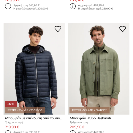
Αρχική τιμή:
348,90 €
Αρχική τιμή:
469,90 €
Η χαμηλότερη τιμή:
229,90 €
Η χαμηλότερη τιμή:
289,90 €
-12%
ΕΞΤΡΑ -5% ΜΕ ΚΩΔΙΚΟ*
ΕΞΤΡΑ -5% ΜΕ ΚΩΔΙΚΟ*
Μπουφάν με επένδυση από πούπουλα BOSS Bashinah
Μπουφάν BOSS Bashinah
Τρέχουσα τιμή:
Τρέχουσα τιμή:
219,90 €
209,90 €
Αρχική τιμή:
398,90 €
Αρχική τιμή:
449,90 €