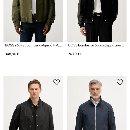
BOSS τζάκετ bomber ανδρικό H-Covor
BOSS bomber ανδρικό δερμάτινο C-Mileon
348,90 €
748,90 €