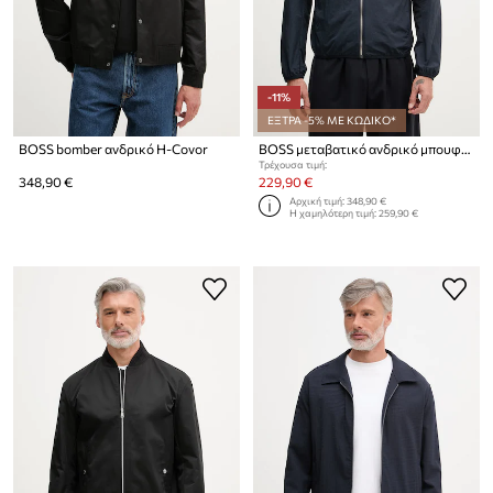
-11%
ΕΞΤΡΑ -5% ΜΕ ΚΩΔΙΚΟ*
BOSS bomber ανδρικό H-Covor
BOSS μεταβατικό ανδρικό μπουφάν Cinder
Τρέχουσα τιμή:
348,90 €
229,90 €
Αρχική τιμή:
348,90 €
Η χαμηλότερη τιμή:
259,90 €