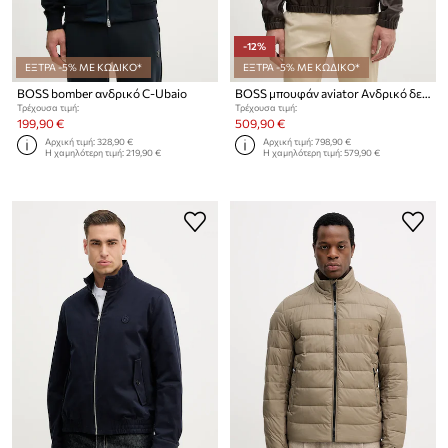
-12%
ΕΞΤΡΑ -5% ΜΕ ΚΩΔΙΚΟ*
ΕΞΤΡΑ -5% ΜΕ ΚΩΔΙΚΟ*
BOSS bomber ανδρικό C-Ubaio
BOSS μπουφάν aviator Ανδρικό δερμάτινο BOSS X DAVID BECKHAM
Τρέχουσα τιμή:
Τρέχουσα τιμή:
199,90 €
509,90 €
Αρχική τιμή:
328,90 €
Αρχική τιμή:
798,90 €
Η χαμηλότερη τιμή:
219,90 €
Η χαμηλότερη τιμή:
579,90 €