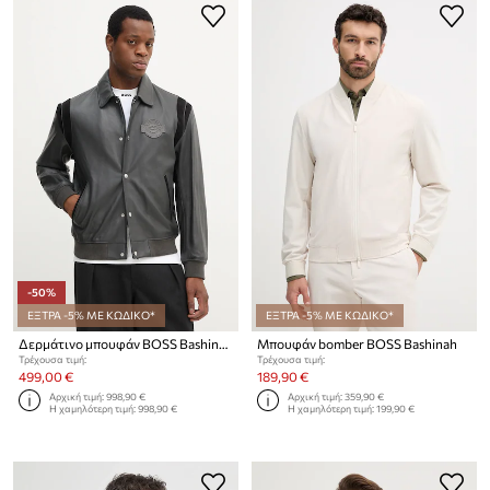
-50%
ΕΞΤΡΑ -5% ΜΕ ΚΩΔΙΚΟ*
ΕΞΤΡΑ -5% ΜΕ ΚΩΔΙΚΟ*
Δερμάτινο μπουφάν BOSS Bashinah
Μπουφάν bomber BOSS Bashinah
Τρέχουσα τιμή:
Τρέχουσα τιμή:
499,00 €
189,90 €
Αρχική τιμή:
998,90 €
Αρχική τιμή:
359,90 €
Η χαμηλότερη τιμή:
998,90 €
Η χαμηλότερη τιμή:
199,90 €