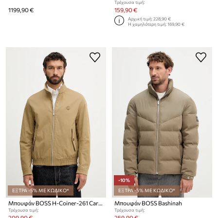
Τρέχουσα τιμή:
1199,90 €
159,90 €
Αρχική τιμή:
228,90 €
Η χαμηλότερη τιμή:
169,90 €
-10%
ΕΞΤΡΑ -5% ΜΕ ΚΩΔΙΚΟ*
ΕΞΤΡΑ -5% ΜΕ ΚΩΔΙΚΟ*
Μπουφάν BOSS H-Coiner-261 Cara-Valentine
Μπουφάν BOSS Bashinah
Τρέχουσα τιμή:
Τρέχουσα τιμή:
209,90 €
259,90 €