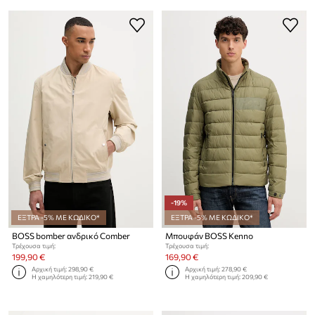
-19%
ΕΞΤΡΑ -5% ΜΕ ΚΩΔΙΚΟ*
ΕΞΤΡΑ -5% ΜΕ ΚΩΔΙΚΟ*
BOSS bomber ανδρικό Comber
Μπουφάν BOSS Kenno
Τρέχουσα τιμή:
Τρέχουσα τιμή:
199,90 €
169,90 €
Αρχική τιμή:
298,90 €
Αρχική τιμή:
278,90 €
Η χαμηλότερη τιμή:
219,90 €
Η χαμηλότερη τιμή:
209,90 €