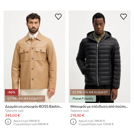
-50%
ΕΞΤΡΑ -5% ΜΕ ΚΩΔΙΚΟ*
ΕΞΤΡΑ -5% ΜΕ ΚΩΔΙΚΟ*
Planet Friendly
Δερμάτινο μπουφάν BOSS Bashinah
Μπουφάν με επένδυση από πούπουλα BOSS Bashinah
Τρέχουσα τιμή:
Τρέχουσα τιμή:
349,00 €
219,90 €
Αρχική τιμή:
699,90 €
Αρχική τιμή:
398,90 €
Η χαμηλότερη τιμή:
699,90 €
Η χαμηλότερη τιμή:
229,90 €