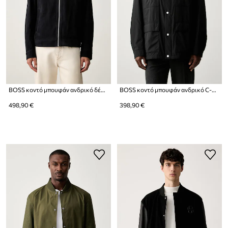
BOSS κοντό μπουφάν ανδρικό δέρμα σουέτ H-Malbano7
BOSS κοντό μπουφάν ανδρικό C-Corpo
498,90 €
398,90 €