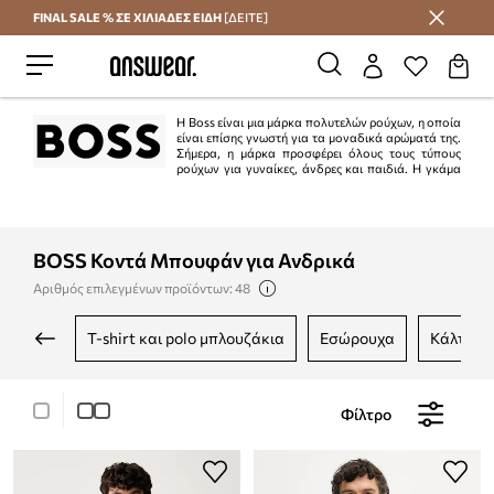
FINAL SALE % ΣΕ ΧΙΛΙΑΔΕΣ ΕΙΔΗ
[ΔΕΙΤΕ]
Εξοικονομήστε με το Answear Club
Η Boss είναι μια μάρκα πολυτελών ρούχων, η οποία
είναι επίσης γνωστή για τα μοναδικά αρώματά της.
Σήμερα, η μάρκα προσφέρει όλους τους τύπους
ρούχων για γυναίκες, άνδρες και παιδιά. Η γκάμα
της μάρκας περιλαμβάνει επίσης παπούτσια, τσάντες, σακίδια και άλλα
αξεσουάρ. Μπορείτε ακόμη να βρείτε νυφικά στη συλλογή Boss. Τα ρούχα
Boss είναι σύμβολο καλού γούστου και κομψότητας.
BOSS Κοντά Μπουφάν για Ανδρικά
Αριθμός επιλεγμένων προϊόντων: 48
t-shirt και polo μπλουζάκια
εσώρουχα
κάλτσες
Φίλτρο