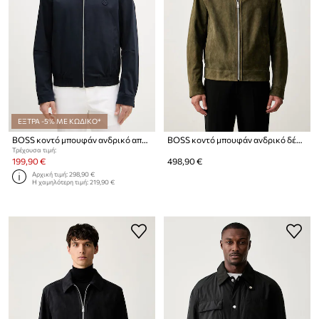
ΕΞΤΡΑ -5% ΜΕ ΚΩΔΙΚΟ*
BOSS κοντό μπουφάν ανδρικό από βαμβάκι με ελαστάν Carinho
BOSS κοντό μπουφάν ανδρικό δέρμα σουέτ H-Malbano7
Τρέχουσα τιμή:
199,90 €
498,90 €
Αρχική τιμή:
298,90 €
Η χαμηλότερη τιμή:
219,90 €