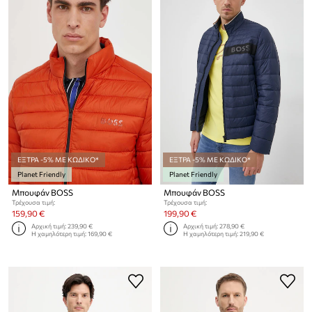
ΕΞΤΡΑ -5% ΜΕ ΚΩΔΙΚΟ*
ΕΞΤΡΑ -5% ΜΕ ΚΩΔΙΚΟ*
Planet Friendly
Planet Friendly
Μπουφάν BOSS
Μπουφάν BOSS
Τρέχουσα τιμή:
Τρέχουσα τιμή:
159,90 €
199,90 €
Αρχική τιμή:
239,90 €
Αρχική τιμή:
278,90 €
Η χαμηλότερη τιμή:
169,90 €
Η χαμηλότερη τιμή:
219,90 €