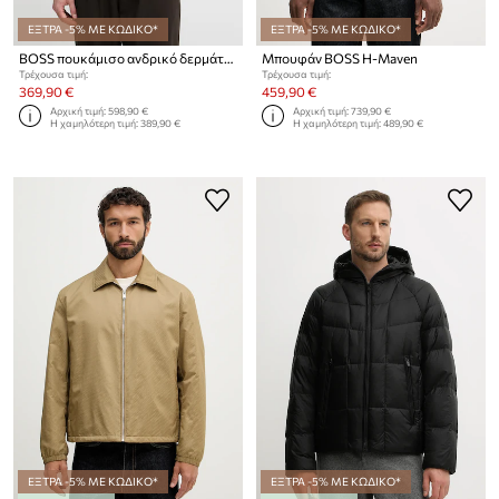
ΕΞΤΡΑ -5% ΜΕ ΚΩΔΙΚΟ*
ΕΞΤΡΑ -5% ΜΕ ΚΩΔΙΚΟ*
BOSS πουκάμισο ανδρικό δερμάτινο σουέτ Merak1
Μπουφάν BOSS H-Maven
Τρέχουσα τιμή:
Τρέχουσα τιμή:
369,90 €
459,90 €
Αρχική τιμή:
598,90 €
Αρχική τιμή:
739,90 €
Η χαμηλότερη τιμή:
389,90 €
Η χαμηλότερη τιμή:
489,90 €
ΕΞΤΡΑ -5% ΜΕ ΚΩΔΙΚΟ*
ΕΞΤΡΑ -5% ΜΕ ΚΩΔΙΚΟ*