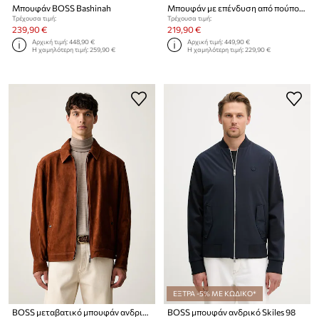
Μπουφάν BOSS Bashinah
Μπουφάν με επένδυση από πούπουλα BOSS Bashinah
Τρέχουσα τιμή:
Τρέχουσα τιμή:
239,90 €
219,90 €
Αρχική τιμή:
448,90 €
Αρχική τιμή:
449,90 €
Η χαμηλότερη τιμή:
259,90 €
Η χαμηλότερη τιμή:
229,90 €
ΕΞΤΡΑ -5% ΜΕ ΚΩΔΙΚΟ*
BOSS μεταβατικό μπουφάν ανδρικό δέρμα σουέτ BOSS x Aston Martin
BOSS μπουφάν ανδρικό Skiles 98