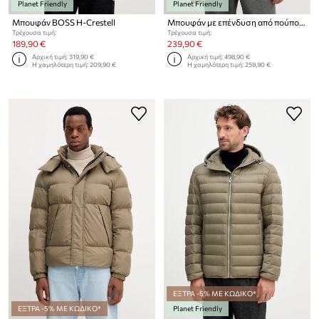
Planet Friendly
Planet Friendly
Μπουφάν BOSS H-Crestell
Μπουφάν με επένδυση από πούπουλα BOSS Bashinah
Τρέχουσα τιμή:
Τρέχουσα τιμή:
189,90 €
239,90 €
Αρχική τιμή:
319,90 €
Αρχική τιμή:
498,90 €
Η χαμηλότερη τιμή:
209,90 €
Η χαμηλότερη τιμή:
259,90 €
ΕΞΤΡΑ -5% ΜΕ ΚΩΔΙΚΟ*
ΕΞΤΡΑ -5% ΜΕ ΚΩΔΙΚΟ*
Planet Friendly