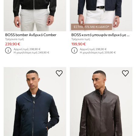
ΕΞΤΡΑ -5% ΜΕ ΚΩΔΙΚΟ*
BOSS bomber Ανδρικό Comber
BOSS κοντό μπουφάν ανδρικό με μαλλί Carper
Τρέχουσα τιμή:
Τρέχουσα τιμή:
239,90 €
199,90 €
Αρχική τιμή:
298,90 €
Αρχική τιμή:
298,90 €
Η χαμηλότερη τιμή:
249,90 €
Η χαμηλότερη τιμή:
209,90 €