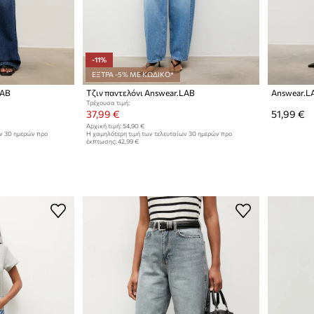
-11%
ΕΞΤΡΑ -5% ΜΕ ΚΩΔΙΚΟ*
LAB
Τζιν παντελόνι Answear.LAB
Answear.LA
Τρέχουσα τιμή:
37,99 €
51,99 €
Αρχική τιμή:
54,90 €
ων 30 ημερών προ
Η χαμηλότερη τιμή των τελευταίων 30 ημερών προ
έκπτωσης:
42,99 €