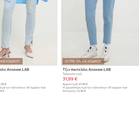
 ΜΕ ΚΩΔΙΚΟ*
ΕΞΤΡΑ -5% ΜΕ ΚΩΔΙΚΟ*
λόνι Answear.LAB
Τζιν παντελόνι Answear.LAB
:
Τρέχουσα τιμή:
31,99 €
,99 €
Αρχική τιμή:
67,99 €
τιμή των τελευταίων 30 ημερών προ
Η χαμηλότερη τιμή των τελευταίων 30 ημερών προ
99 €
έκπτωσης:
33,99 €