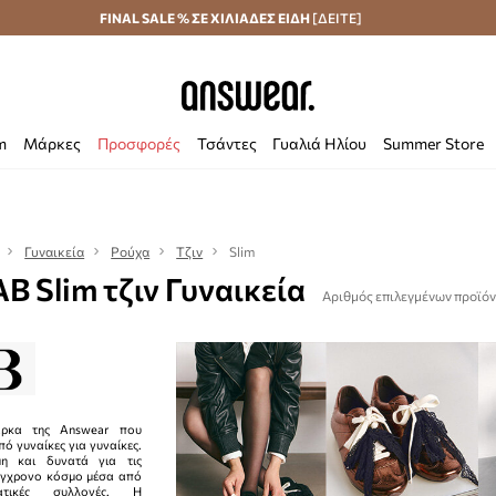
Αποστολή σε 24 ώρες
FINAL SALE % ΣΕ ΧΙΛΙΑΔΕΣ ΕΙΔΗ
Εξοικονομήστε με το Answear Club
[ΔΕΙΤΕ]
m
Μάρκες
Προσφορές
Τσάντες
Γυαλιά Ηλίου
Summer Store
Γυναικεία
Ρούχα
Τζιν
Slim
B Slim τζιν Γυναικεία
Αριθμός επιλεγμένων προϊόν
ρκα της Answear που
ό γυναίκες για γυναίκες.
μη και δυνατά για τις
ύγχρονο κόσμο μέσα από
ματικές συλλογές. Η