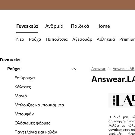
Δωρεάν μεταφορικά από 70 €
Γυναικεία
Ανδρικά
Παιδικά
Home
Νέα
Ρούχα
Παπούτσια
Αξεσουάρ
Αθλητικά
Premiu
Γυναικεία
Ρούχα
Answear
Answear.LAB
Answear.LA
Εσώρουχα
Κάλτσες
Μαγιό
Μπλούζες και πουκάμισα
Μπουφάν
Η δική μας μά
δημιουργήθηκε απ
Ολόσωμες φόρμες
Μιλάει με τόλ
γυναίκες στον σ
Παντελόνια και κολάν
κυκλικές, θε