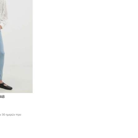
LAB
ων 30 ημερών προ