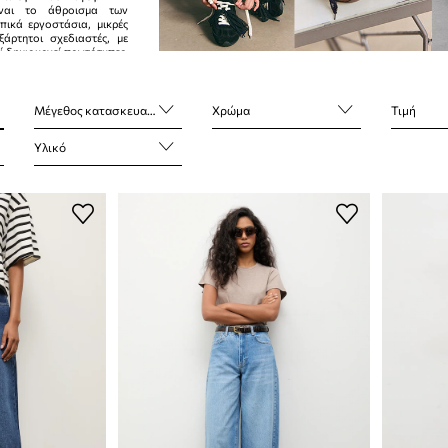
ίναι το άθροισμα των
πικά εργοστάσια, μικρές
εξάρτητοι σχεδιαστές, με
ί δημιουργεί πρωτότυπες,
δοσης προτάσεις.
Μέγεθος κατασκευαστή
Χρώμα
Τιμή
 όλα.
Υλικό