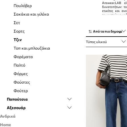
Answear.LAB ε
Πουλόβερ
δυνατοτήτων: το
ετικέτες και αν
Σακάκια και γιλέκα
τους οποίους μαζ
περιορισμένης έκ
Σετ
First: BE BRAVE!
Σορτς
Από τα πιο δημοφιλή
Από εδώ ξεκινούν
Τζιν
Τύπος υλικού
Τοπ και μπλουζάκια
Φορέματα
Παλτό
Φόρμες
Φούστες
Φούτερ
Παπούτσια
Αξεσουάρ
Casual και μοκασίνια
Ανδρικά
Sneakers
Γάντια
Home
Αξεσουάρ
Αξεσουάρ και φροντίδα
Γυαλιά