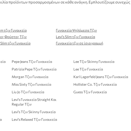
 ποικιλία προϊόντων προσαρμοσμένων σε κάθε ανάγκη. Εμπλουτίζουμε συνεχώς
im τζιν Γυναικεία
Γυναικεία Ψηλόμεσα Τζιν
ίες Φούστες Τζιν
Levi's Slim τζιν Γυναικεία
Slim τζιν Γυναικεία
Γυναικεία τζιν σε ίσια γραμμή
κεία
Pepe Jeans Τζιν Γυναικεία
Lee Τζιν Skinny Γυναικεία
Patrizia Pepe Τζιν Γυναικεία
Lee Τζιν Γυναικεία
Morgan Τζιν Γυναικεία
Karl Lagerfeld Jeans Τζιν Γυναικεία
Miss Sixty Τζιν Γυναικεία
Hollister Co. Τζιν Γυναικεία
α
Liu Jo Τζιν Γυναικεία
Guess Τζιν Γυναικεία
Levi's Γυναικεία Straight Και
Regular Τζιν
Levi's Τζιν Skinny Γυναικεία
ία
Levi's Relaxed Τζιν Γυναικεία