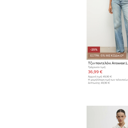
-25%
ΕΞΤΡΑ -5% ΜΕ ΚΩΔΙΚΟ*
Τζιν παντελόνι Answear.
Τρέχουσα τιμή:
36,99 €
Αρχική τιμή:
49,90 €
Η χαμηλότερη τιμή των τελευταί
έκπτωσης:
49,90 €