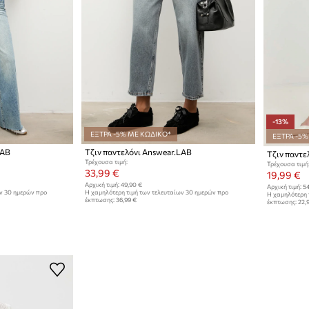
-13%
ΕΞΤΡΑ -5% ΜΕ ΚΩΔΙΚΟ*
ΕΞΤΡΑ -5%
LAB
Τζιν παντελόνι Answear.LAB
Τζιν παντε
Τρέχουσα τιμή:
Τρέχουσα τιμή
33,99 €
19,99 €
Αρχική τιμή:
49,90 €
Αρχική τιμή:
54
ων 30 ημερών προ
Η χαμηλότερη τιμή των τελευταίων 30 ημερών προ
Η χαμηλότερη 
έκπτωσης:
36,99 €
έκπτωσης:
22,