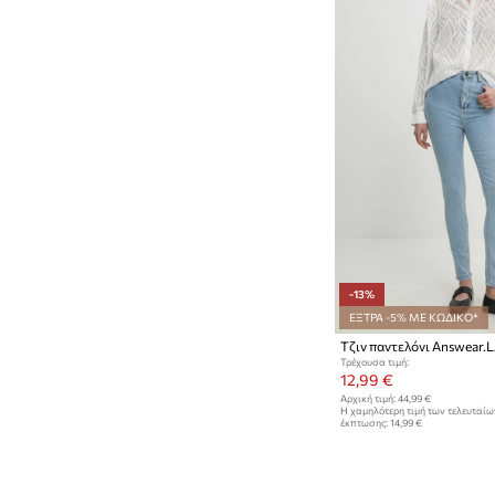
-13%
ΕΞΤΡΑ -5% ΜΕ ΚΩΔΙΚΟ*
Τζιν παντελόνι Answear.
Τρέχουσα τιμή:
12,99 €
Αρχική τιμή:
44,99 €
Η χαμηλότερη τιμή των τελευταί
έκπτωσης:
14,99 €