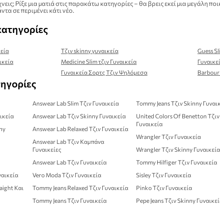
νεις; Ρίξε μια ματιά στις παρακάτω κατηγορίες – θα βρεις εκεί μια μεγάλη
ντα σε περιμένει κάτι νέο.
κατηγορίες
κεία
Τζιν skinny γυναικεία
Guess Sl
ικεία
Medicine Slim τζιν Γυναικεία
Γυναικε
Γυναικεία Σορτς Τζιν Ψηλόμεσα
Barbour 
τηγορίες
Answear Lab Slim Τζιν Γυναικεία
Tommy Jeans Τζιν Skinny Γυναι
αικεία
Answear Lab Τζιν Skinny Γυναικεία
United Colors Of Benetton Τζιν
Γυναικεία
nny
Answear Lab Relaxed Τζιν Γυναικεία
Wrangler Τζιν Γυναικεία
Answear Lab Τζιν Καμπάνα
Γυναικείες
Wrangler Τζιν Skinny Γυναικεί
Answear Lab Τζιν Γυναικεία
Tommy Hilfiger Τζιν Γυναικεία
ναικεία
Vero Moda Τζιν Γυναικεία
Sisley Τζιν Γυναικεία
aight Και
Tommy Jeans Relaxed Τζιν Γυναικεία
Pinko Τζιν Γυναικεία
Tommy Jeans Τζιν Γυναικεία
Pepe Jeans Τζιν Skinny Γυναικε