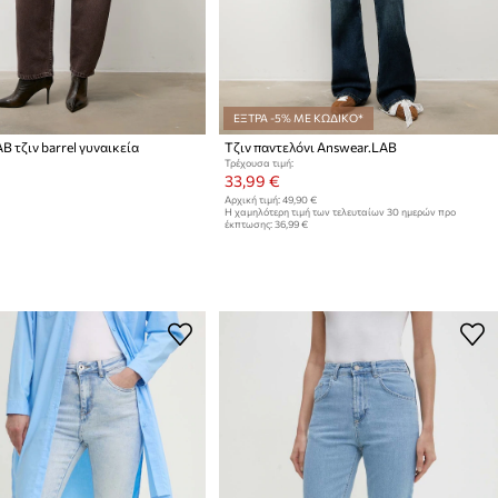
ΕΞΤΡΑ -5% ΜΕ ΚΩΔΙΚΟ*
B τζιν barrel γυναικεία
Τζιν παντελόνι Answear.LAB
Τρέχουσα τιμή:
33,99 €
Αρχική τιμή:
49,90 €
Η χαμηλότερη τιμή των τελευταίων 30 ημερών προ
έκπτωσης:
36,99 €