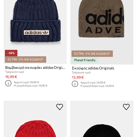
-14%
ΕΞΤΡΑ -5% ΜΕ ΚΩΔΙΚΟ*
ΕΞΤΡΑ -5% ΜΕ ΚΩΔΙΚΟ*
Planet Friendly
Βαμβακερό σκουφάκι adidas Originals
Σκούφος adidas Originals
Τρέχουσα τιμή:
Τρέχουσα τιμή:
16,99 €
13,99 €
Αρχική τιμή:
39,90 €
Αρχική τιμή:
29,99 €
Η χαμηλότερη τιμή:
19,95 €
Η χαμηλότερη τιμή:
14,99 €