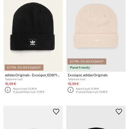
ΕΞΤΡΑ -5% ΜΕ ΚΩΔΙΚΟ*
ΕΞΤΡΑ -5% ΜΕ ΚΩΔΙΚΟ*
Planet Friendly
adidas Originals - Σκούφος ED8712.M Adicolor Cuff Beanie
Σκούφος adidas Originals
Τρέχουσα τιμή:
Τρέχουσα τιμή:
16,99 €
18,99 €
Αρχική τιμή:
22,90 €
Αρχική τιμή:
31,99 €
Η χαμηλότερη τιμή:
17,99 €
Η χαμηλότερη τιμή:
19,99 €