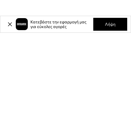
Κατεβάστε την εφαρμογή μας
Λήψη
για εύκολες αγορές
-20%
έκπτωση στην πρώτη σας
αγορά** για την εγγραφή σας στο
ενημερωτικό μας δελτίο.
Γίνετε μέλος της κοινότητάς μας για να λαμβάνετε πληροφορίες