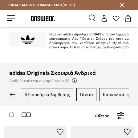
FINAL SALE % ΣΕ ΧΙΛΙΑΔΕΣ ΕΙΔΗ
[ΔΕΙΤΕ]
Εξοικονομήστε με το Answear Club
Η μάρκα adidas ιδρύθηκε το 1949 από τον Γερμανό
επιχειρηματία Adolf Dassler. Στόχος του ήταν να
δημιουργήσει τον καλύτερο αθλητικό εξοπλισμό
στον κόσμο. Ήθελε να το πετύχει σχεδιάζοντας τα
καλύτερα παπούτσια που χρησιμοποιούνται για αθλήματα, προστατεύοντας
τους αθλητές από ατυχήματα και διασφαλίζοντας την υψηλή αντοχή του
προϊόντος. Ο στόχος επιτεύχθηκε στο 100%.
adidas Originals Σκουφιά Ανδρικά
Αριθμός επιλεγμένων προϊόντων: 10
αξεσουάρ κολύμβησης
γάντια
κασκόλ και φουλ
Φίλτρο