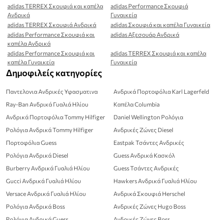
adidas TERREX Σκουφιά και καπέλα
adidas Performance Σκουφιά
Ανδρικά
Γυναικεία
adidas TERREX Σκουφιά Ανδρικά
adidas Σκουφιά και καπέλα Γυναικεία
adidas Performance Σκουφιά και
adidas Αξεσουάρ Ανδρικά
καπέλα Ανδρικά
adidas Performance Σκουφιά και
adidas TERREX Σκουφιά και καπέλα
καπέλα Γυναικεία
Γυναικεία
Δημοφιλείς κατηγορίες
Παντελονια Ανδρικές Υφασματινα
Ανδρικά Πορτοφόλια Karl Lagerfeld
Ray-Ban Ανδρικά Γυαλιά Ηλίου
Καπέλα Columbia
Ανδρικά Πορτοφόλια Tommy Hilfiger
Daniel Wellington Ρολόγια
Ρολόγια Ανδρικά Tommy Hilfiger
Ανδρικές Ζώνες Diesel
Πορτοφόλια Guess
Eastpak Τσάντες Ανδρικές
Ρολόγια Ανδρικά Diesel
Guess Ανδρικά Κασκόλ
Burberry Ανδρικά Γυαλιά Ηλίου
Guess Τσάντες Ανδρικές
Gucci Ανδρικά Γυαλιά Ηλίου
Hawkers Ανδρικά Γυαλιά Ηλίου
Versace Ανδρικά Γυαλιά Ηλίου
Ανδρικά Σκουφιά Herschel
Ρολόγια Ανδρικά Boss
Ανδρικές Ζώνες Hugo Boss
Ρολόγια Ανδρικά Guess
Ανδρικές Ζώνες Boss