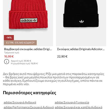
-14%
ΕΞΤΡΑ -5% ΜΕ ΚΩΔΙΚΟ*
Βαμβακερό σκουφάκι adidas Originals
Σκούφος adidas Originals Adicolor Cuff
Τρέχουσα τιμή:
16,99 €
22,90 €
Αρχική τιμή:
39,90 €
Η χαμηλότερη τιμή:
19,95 €
Δεν βρήκες αυτό που ψάχνεις; Ρίξε μια ματιά στις παρακάτω κατηγορίες
– θα βρεις εκεί μια μεγάλη ποικιλία προϊόντων προσαρμοσμένων σε
κάθε ανάγκη. Εμπλουτίζουμε συνεχώς τη συλλογή μας, οπότε πάντα σε
περιμένει κάτι νέο.
Περισσότερες κατηγορίες
adidas Σκουφιά Ανδρικά
adidas Σκουφιά Γυναικεία
adidas Performance Σκουφιά Ανδρικά
adidas Σκουφιά και καπέλα Ανδρικά