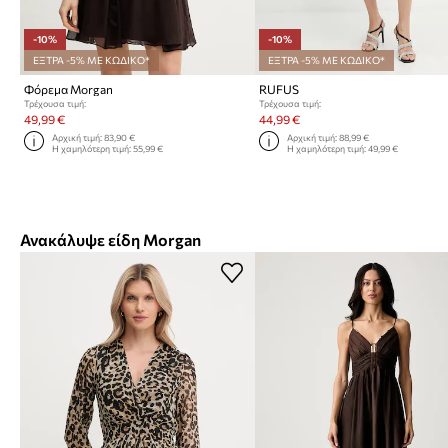
-10%
-10%
ΕΞΤΡΑ -5% ΜΕ ΚΩΔΙΚΟ*
ΕΞΤΡΑ -5% ΜΕ ΚΩΔΙΚΟ*
Φόρεμα Morgan
RUFUS
Τρέχουσα τιμή:
Τρέχουσα τιμή:
49,99 €
44,99 €
Αρχική τιμή:
83,90 €
Αρχική τιμή:
88,99 €
Η χαμηλότερη τιμή:
55,99 €
Η χαμηλότερη τιμή:
49,99 €
Ανακάλυψε είδη Morgan