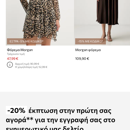
ΕΞΤΡΑ -5% ΜΕ ΚΩΔΙΚΟ*
-15% ΜΕ ΚΩΔΙΚΟ*
Φόρεμα Morgan
Morgan φόρεμα
Τρέχουσα τιμή:
47,99 €
109,90 €
Αρχική τιμή:
90,99 €
Η χαμηλότερη τιμή:
52,99 €
-20%
έκπτωση στην πρώτη σας
αγορά** για την εγγραφή σας στο
ενημερωτικό μας δελτίο.