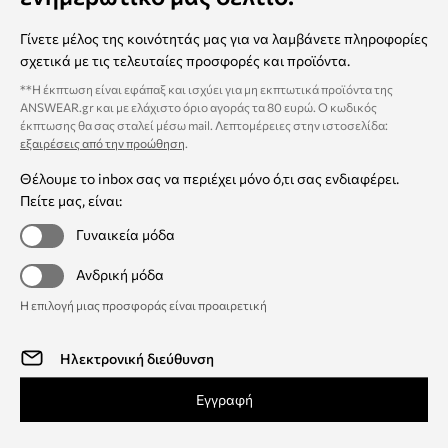
Γίνετε μέλος της κοινότητάς μας για να λαμβάνετε πληροφορίες
σχετικά με τις τελευταίες προσφορές και προϊόντα.
**Η έκπτωση είναι εφάπαξ και ισχύει για μη εκπτωτικά προϊόντα της
ANSWEAR.gr και με ελάχιστο όριο αγοράς τα 80 ευρώ. Ο κωδικός
έκπτωσης θα σας σταλεί μέσω mail. Λεπτομέρειες στην ιστοσελίδα:
εξαιρέσεις από την προώθηση
.
Θέλουμε το inbox σας να περιέχει μόνο ό,τι σας ενδιαφέρει.
Πείτε μας, είναι:
Γυναικεία μόδα
Ανδρική μόδα
Η επιλογή μιας προσφοράς είναι προαιρετική
Εγγραφή