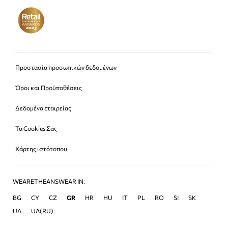
Προστασία προσωπικών δεδομένων
Όροι και Προϋποθέσεις
Δεδομένα εταιρείας
Τα Cookies Σας
Χάρτης ιστότοπου
WEARETHEANSWEAR IN:
BG
CY
CZ
GR
HR
HU
IT
PL
RO
SI
SK
UA
UA(RU)