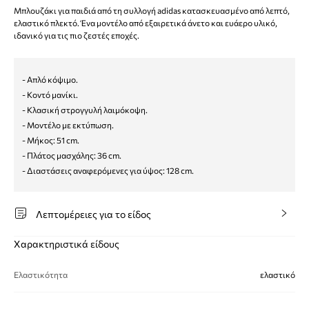
Μπλουζάκι για παιδιά από τη συλλογή adidas κατασκευασμένο από λεπτό,
ελαστικό πλεκτό. Ένα μοντέλο από εξαιρετικά άνετο και ευάερο υλικό,
ιδανικό για τις πιο ζεστές εποχές.
- Απλό κόψιμο.
- Κοντό μανίκι.
- Κλασική στρογγυλή λαιμόκοψη.
- Μοντέλο με εκτύπωση.
- Μήκος: 51 cm.
- Πλάτος μασχάλης: 36 cm.
- Διαστάσεις αναφερόμενες για ύψος: 128 cm.
Λεπτομέρειες για το είδος
Χαρακτηριστικά είδους
Ελαστικότητα
ελαστικό