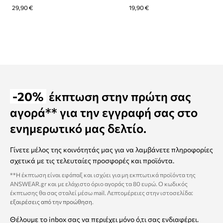
29,90 €
19,90 €
-20%
έκπτωση στην πρώτη σας
αγορά** για την εγγραφή σας στο
ενημερωτικό μας δελτίο.
Γίνετε μέλος της κοινότητάς μας για να λαμβάνετε πληροφορίες
σχετικά με τις τελευταίες προσφορές και προϊόντα.
**Η έκπτωση είναι εφάπαξ και ισχύει για μη εκπτωτικά προϊόντα της
ANSWEAR.gr και με ελάχιστο όριο αγοράς τα 80 ευρώ. Ο κωδικός
έκπτωσης θα σας σταλεί μέσω mail. Λεπτομέρειες στην ιστοσελίδα:
εξαιρέσεις από την προώθηση
.
Θέλουμε το inbox σας να περιέχει μόνο ό,τι σας ενδιαφέρει.