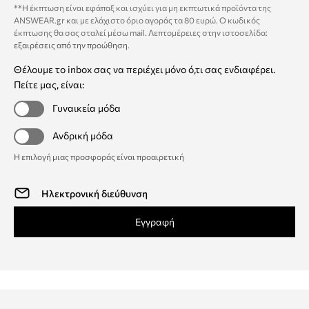
**Η έκπτωση είναι εφάπαξ και ισχύει για μη εκπτωτικά προϊόντα της
ANSWEAR.gr και με ελάχιστο όριο αγοράς τα 80 ευρώ. Ο κωδικός
έκπτωσης θα σας σταλεί μέσω mail. Λεπτομέρειες στην ιστοσελίδα:
εξαιρέσεις από την προώθηση
.
Θέλουμε το inbox σας να περιέχει μόνο ό,τι σας ενδιαφέρει.
Πείτε μας, είναι:
Γυναικεία μόδα
Ανδρική μόδα
Η επιλογή μιας προσφοράς είναι προαιρετική
Εγγραφή