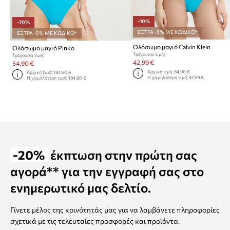
-10%
-70%
ΕΞΤΡΑ -5% ΜΕ ΚΩΔΙΚΟ*
ΕΞΤΡΑ -5% ΜΕ ΚΩΔΙΚΟ*
Ολόσωμο μαγιό Calvin Klein
Ολόσωμο μαγιό Pinko
Τρέχουσα τιμή:
Τρέχουσα τιμή:
42,99 €
54,90 €
Αρχική τιμή:
84,90 €
Αρχική τιμή:
184,90 €
Η χαμηλότερη τιμή:
47,99 €
Η χαμηλότερη τιμή:
184,90 €
-20%
έκπτωση στην πρώτη σας
αγορά** για την εγγραφή σας στο
ενημερωτικό μας δελτίο.
Γίνετε μέλος της κοινότητάς μας για να λαμβάνετε πληροφορίες
σχετικά με τις τελευταίες προσφορές και προϊόντα.