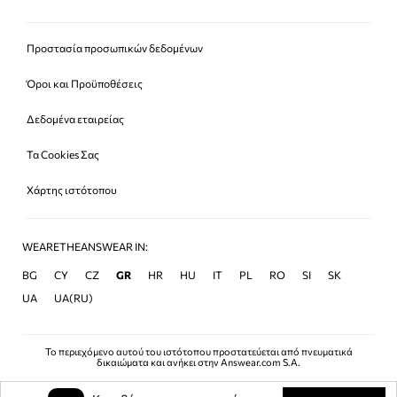
Προστασία προσωπικών δεδομένων
Όροι και Προϋποθέσεις
Δεδομένα εταιρείας
Τα Cookies Σας
Χάρτης ιστότοπου
WEARETHEANSWEAR IN:
BG
CY
CZ
GR
HR
HU
IT
PL
RO
SI
SK
UA
UA(RU)
Το περιεχόμενο αυτού του ιστότοπου προστατεύεται από πνευματικά
δικαιώματα και ανήκει στην Answear.com S.A.