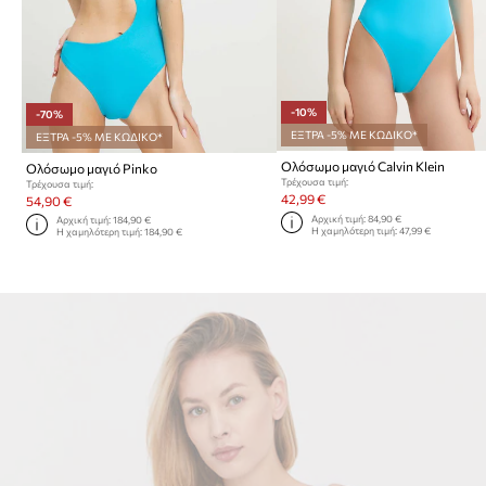
-10%
-70%
ΕΞΤΡΑ -5% ΜΕ ΚΩΔΙΚΟ*
ΕΞΤΡΑ -5% ΜΕ ΚΩΔΙΚΟ*
Ολόσωμο μαγιό Calvin Klein
Ολόσωμο μαγιό Pinko
Τρέχουσα τιμή:
Τρέχουσα τιμή:
42,99 €
54,90 €
Αρχική τιμή:
84,90 €
Αρχική τιμή:
184,90 €
Η χαμηλότερη τιμή:
47,99 €
Η χαμηλότερη τιμή:
184,90 €