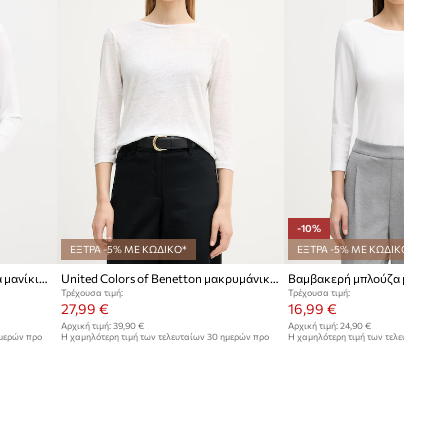
-10%
ΕΞΤΡΑ -5% ΜΕ ΚΩΔΙΚΟ*
ΕΞΤΡΑ -5% ΜΕ ΚΩΔΙΚΟ*
Βαμβακερή μπλούζα με μακριά μανίκια United Colors of Benetton
United Colors of Benetton μακρυμάνικο γυναικείο βαμβακερό
Τρέχουσα τιμή:
Τρέχουσα τιμή:
27,99 €
16,99 €
Αρχική τιμή:
39,90 €
Αρχική τιμή:
24,90 €
ημερών προ
Η χαμηλότερη τιμή των τελευταίων 30 ημερών προ
Η χαμηλότερη τιμή των τελευταίων 30
έκπτωσης:
30,99 €
έκπτωσης:
18,99 €