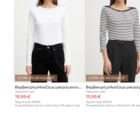
ΕΞΤΡΑ -5% ΜΕ ΚΩΔΙΚΟ*
ΕΞΤΡΑ -5% ΜΕ ΚΩΔΙΚΟ*
Βαμβακερή μπλούζα με μακριά μανίκια United Colors of Benetton
Τρέχουσα τιμή:
Τρέχουσα τιμή:
19,99 €
15,99 €
Αρχική τιμή:
29,99 €
Αρχική τιμή:
25,90 €
Η χαμηλότερη τιμή των τελευταίων 30 ημερών προ
Η χαμηλότερη τιμή των τελευταίων 30 ημ
έκπτωσης:
21,99 €
έκπτωσης:
16,99 €