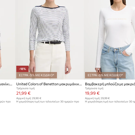
-18%
ΕΞΤΡΑ -5% ΜΕ ΚΩΔΙΚΟ*
ΕΞΤΡΑ -5% ΜΕ ΚΩΔΙΚΟ*
Βαμβακερή μπλούζα με μακριά μανίκια United Colors of Benetton
United Colors of Benetton μακρυμάνικο Γυναικείο βαμβακερό
Τρέχουσα τιμή:
Τρέχουσα τιμή:
21,99 €
19,99 €
Αρχική τιμή:
29,90 €
Αρχική τιμή:
29,99 €
ερών προ
Η χαμηλότερη τιμή των τελευταίων 30 ημερών προ
Η χαμηλότερη τιμή των τελευταίων 30 
έκπτωσης:
26,90 €
έκπτωσης:
21,99 €