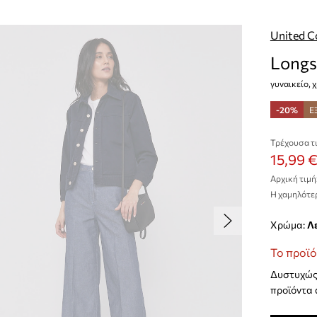
United C
Longs
γυναικείο, 
-20%
Ε
Τρέχουσα τι
15,99 
Αρχική τιμή
Η χαμηλότερ
Χρώμα:
Το προϊό
Δυστυχώς 
προϊόντα 