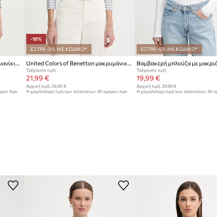
-18%
ΕΞΤΡΑ -5% ΜΕ ΚΩΔΙΚΟ*
ΕΞΤΡΑ -5% ΜΕ ΚΩΔΙΚΟ*
Βαμβακερή μπλούζα με μακριά μανίκια United Colors of Benetton
United Colors of Benetton μακρυμάνικο Γυναικείο βαμβακερό
Τρέχουσα τιμή:
Τρέχουσα τιμή:
21,99 €
19,99 €
Αρχική τιμή:
29,90 €
Αρχική τιμή:
29,99 €
ερών προ
Η χαμηλότερη τιμή των τελευταίων 30 ημερών προ
Η χαμηλότερη τιμή των τελευταίων 30 
έκπτωσης:
26,90 €
έκπτωσης:
21,99 €