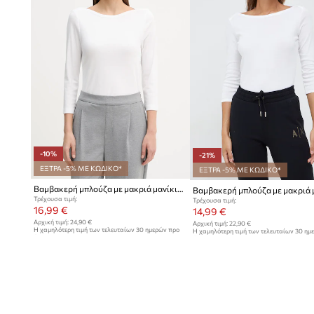
-10%
-21%
ΕΞΤΡΑ -5% ΜΕ ΚΩΔΙΚΟ*
ΕΞΤΡΑ -5% ΜΕ ΚΩΔΙΚΟ*
Βαμβακερή μπλούζα με μακριά μανίκια United Colors of Benetton
Τρέχουσα τιμή:
Τρέχουσα τιμή:
16,99 €
14,99 €
Αρχική τιμή:
24,90 €
Αρχική τιμή:
22,90 €
Η χαμηλότερη τιμή των τελευταίων 30 ημερών προ
Η χαμηλότερη τιμή των τελευταίων 30 ημ
έκπτωσης:
18,99 €
έκπτωσης:
18,99 €