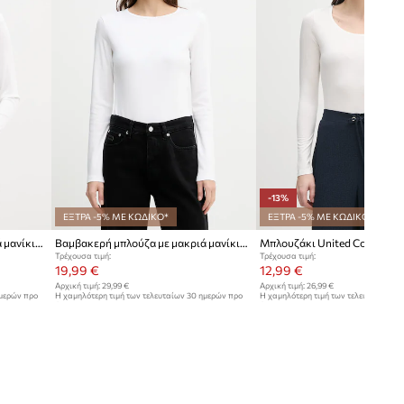
-13%
ΕΞΤΡΑ -5% ΜΕ ΚΩΔΙΚΟ*
ΕΞΤΡΑ -5% ΜΕ ΚΩΔΙΚΟ*
Βαμβακερή μπλούζα με μακριά μανίκια United Colors of Benetton
Βαμβακερή μπλούζα με μακριά μανίκια United Colors of Benetton
Μπλουζάκι United Colors of 
Τρέχουσα τιμή:
Τρέχουσα τιμή:
19,99 €
12,99 €
Αρχική τιμή:
29,99 €
Αρχική τιμή:
26,99 €
ημερών προ
Η χαμηλότερη τιμή των τελευταίων 30 ημερών προ
Η χαμηλότερη τιμή των τελευταίων 30
έκπτωσης:
21,99 €
έκπτωσης:
14,99 €