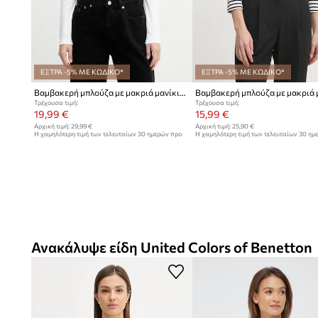
ΕΞΤΡΑ -5% ΜΕ ΚΩΔΙΚΟ*
ΕΞΤΡΑ -5% ΜΕ ΚΩΔΙΚΟ*
Βαμβακερή μπλούζα με μακριά μανίκια United Colors of Benetton
Τρέχουσα τιμή:
Τρέχουσα τιμή:
19,99 €
15,99 €
Αρχική τιμή:
29,99 €
Αρχική τιμή:
25,90 €
Η χαμηλότερη τιμή των τελευταίων 30 ημερών προ
Η χαμηλότερη τιμή των τελευταίων 30 ημ
έκπτωσης:
21,99 €
έκπτωσης:
16,99 €
Ανακάλυψε είδη United Colors of Benetton