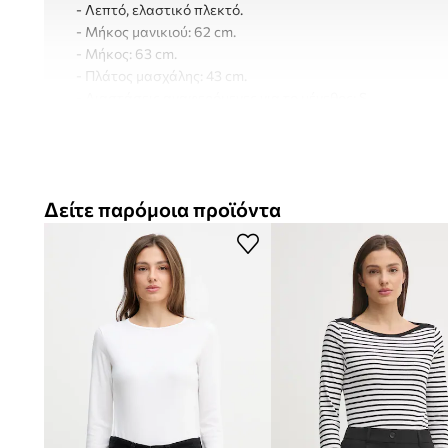
- Λεπτό, ελαστικό πλεκτό.
- Μήκος μανικιού: 62 cm.
- Μήκος: 63 cm.
- Πλάτος μασχάλης: 43 cm.
- Διαστάσεις αναφερόμενες για το μέγεθος: S.
Δείτε παρόμοια προϊόντα