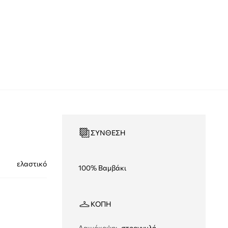
ΣΎΝΘΕΣΗ
ελαστικό
100% Βαμβάκι
ΚΟΠΉ
Λαιμόκοψη
:
στρογγυλή