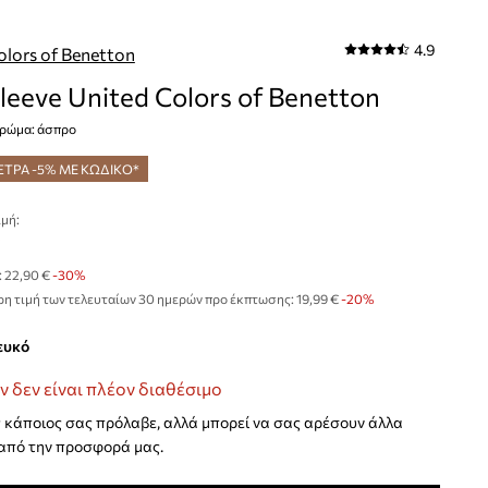
4.9
olors of Benetton
leeve United Colors of Benetton
χρώμα: άσπρο
ΞΤΡΑ -5% ΜΕ ΚΩΔΙΚΟ*
μή:
€
:
22,90 €
-30%
η τιμή των τελευταίων 30 ημερών προ έκπτωσης:
19,99 €
 -20%
λευκό
ν δεν είναι πλέον διαθέσιμο
κάποιος σας πρόλαβε, αλλά μπορεί να σας αρέσουν άλλα
από την προσφορά μας.