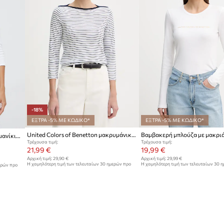
-18%
ΕΞΤΡΑ -5% ΜΕ ΚΩΔΙΚΟ*
ΕΞΤΡΑ -5% ΜΕ ΚΩΔΙΚΟ*
United Colors of Benetton μακρυμάνικο Γυναικείο βαμβακερό
Βαμβακερή μπλούζα με μακριά μανίκια United Colors of Benetton
Τρέχουσα τιμή:
Τρέχουσα τιμή:
21,99 €
19,99 €
Αρχική τιμή:
29,90 €
Αρχική τιμή:
29,99 €
Η χαμηλότερη τιμή των τελευταίων 30 ημερών προ
Η χαμηλότερη τιμή των τελευταίων 30 
ερών προ
έκπτωσης:
26,90 €
έκπτωσης:
21,99 €