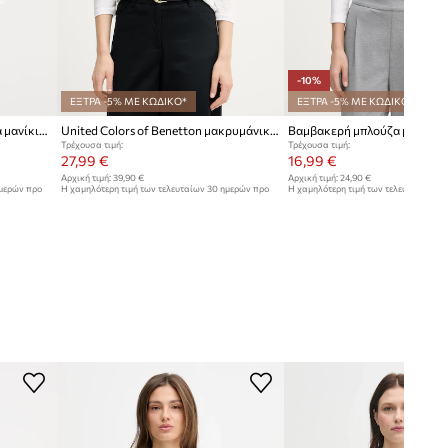
-10%
ΕΞΤΡΑ -5% ΜΕ ΚΩΔΙΚΟ*
ΕΞΤΡΑ -5% ΜΕ ΚΩΔΙΚΟ*
Βαμβακερή μπλούζα με μακριά μανίκια United Colors of Benetton
United Colors of Benetton μακρυμάνικο γυναικείο βαμβακερό
Τρέχουσα τιμή:
Τρέχουσα τιμή:
27,99 €
16,99 €
Αρχική τιμή:
39,90 €
Αρχική τιμή:
24,90 €
ημερών προ
Η χαμηλότερη τιμή των τελευταίων 30 ημερών προ
Η χαμηλότερη τιμή των τελευταίων 30
έκπτωσης:
30,99 €
έκπτωσης:
18,99 €