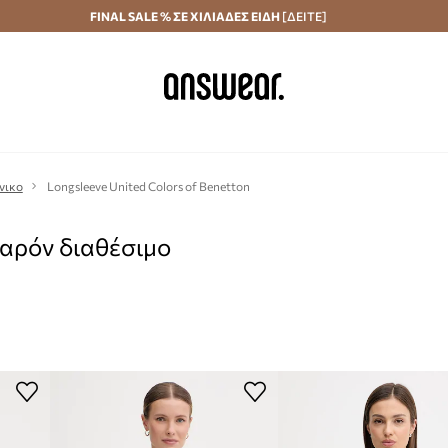
Αποστολή σε 24 ώρες
FINAL SALE % ΣΕ ΧΙΛΙΑΔΕΣ ΕΙΔΗ
Εξοικονομήστε με το Answear Club
[ΔΕΙΤΕ]
νικο
Longsleeve United Colors of Benetton
παρόν διαθέσιμο