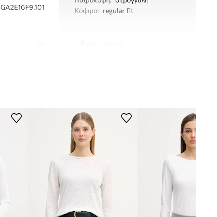
3GA2E16F9.101
Κόψιμο
:
regular fit
101
ΔΙΑΣΤΑΣΕΙΣ
Τα μεγέθη που εμφανίζονται στο
λευκό
κατάστημα έχουν μετατραπεί σύμφωνα
με το τυπικό ευρωπαϊκό μεγεθολόγιο. Η
ετικέτα του προϊόντος που παραδόθηκε
nited Colors of
φέρει την αρχική σήμανση του
Benetton
κατασκευαστή.
Πίνακας μεγέθους