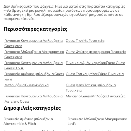
Δεν βρήκες αυτό που ψάχνεις; Ρίξε μια ματιά στις παρακάτω κατηγορίες
– θα βρεις εκεί μια μεγάλη ποικιλία προϊόντων προσαρμοσμένων σε
κάθε ανάγκη. Εμπλουτίζουμε συνεχώς τη συλλογή μας, οπότε πάντα σε
περιμένει κάτι νέο.
Περισσότερες κατηγορίες
Γυναικεια Κοντομανικα Μπλουζακια
Guess T-shirts Γυναικεία
Guess Jeans
Γυναικεια Μπλουζακια Μακρυμανικα
Guess Φούτερ με φερμουάρ Γυναικεία
Guess Jeans
Γυναικεια Κοντομανικα Μπλουζακια
Γυναικεία Αμάνικα μπλουζάκια Guess
Guess U.S.A.
Γυναικεία Αμάνικα μπλουζάκια Guess
Guess Τοπ και μπλουζάκια Γυναικεία
Jeans
Μπλουζάκια Guess Ανδρικά
Guess Jeans Τοπ και μπλουζάκια
Γυναικεία
Γυναικεια Κοντομανικα Μπλουζακια
Marciano Guess Μπλούζες Γυναικείες
Marciano Guess
Δημοφιλείς κατηγορίες
Γυναικεία Αμάνικα μπλουζάκια
Γυναικεια Μπλουζακια Μακρυμανικα
Abercrombie & Fitch
Levi's
Γυναικεια Κοντομανικα Μπλουζακια
Γυναικεία Αμάνικα μπλουζάκια