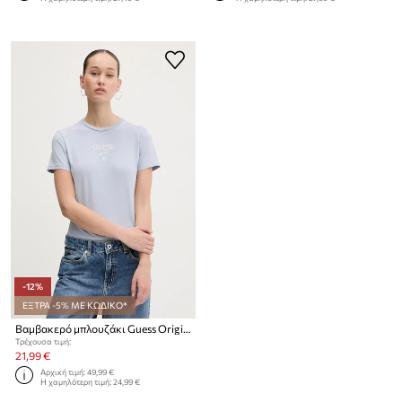
-12%
ΕΞΤΡΑ -5% ΜΕ ΚΩΔΙΚΟ*
Βαμβακερό μπλουζάκι Guess Originals
Τρέχουσα τιμή:
21,99 €
Αρχική τιμή:
49,99 €
Η χαμηλότερη τιμή:
24,99 €