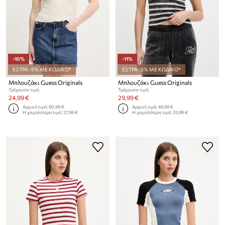
-10%
-11%
ΕΞΤΡΑ -5% ΜΕ ΚΩΔΙΚΟ*
ΕΞΤΡΑ -5% ΜΕ ΚΩΔΙΚΟ*
Μπλουζάκι Guess Originals
Μπλουζάκι Guess Originals
Τρέχουσα τιμή:
Τρέχουσα τιμή:
24,99 €
29,99 €
Αρχική τιμή:
60,99 €
Αρχική τιμή:
49,99 €
Η χαμηλότερη τιμή:
27,99 €
Η χαμηλότερη τιμή:
33,99 €