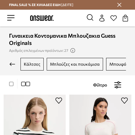
FINAL SALE % ΣΕ ΧΙΛΙΑΔΕΣ ΕΙΔΗ
[ΔΕΙΤΕ]
Εξοικονομήστε με το Answear Club
Γυναικεια Κοντομανικα Μπλουζακια Guess
Originals
Αριθμός επιλεγμένων προϊόντων: 27
κάλτσες
μπλούζες και πουκάμισα
μπουφάν
Φίλτρο