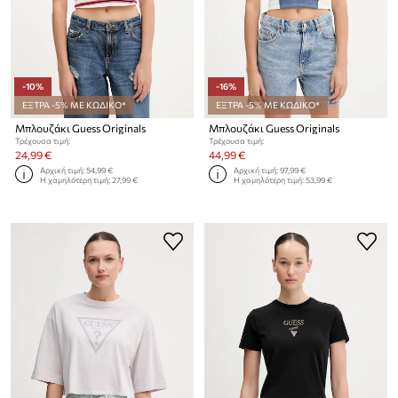
-10%
-16%
ΕΞΤΡΑ -5% ΜΕ ΚΩΔΙΚΟ*
ΕΞΤΡΑ -5% ΜΕ ΚΩΔΙΚΟ*
Μπλουζάκι Guess Originals
Μπλουζάκι Guess Originals
Τρέχουσα τιμή:
Τρέχουσα τιμή:
24,99 €
44,99 €
Αρχική τιμή:
54,99 €
Αρχική τιμή:
97,99 €
Η χαμηλότερη τιμή:
27,99 €
Η χαμηλότερη τιμή:
53,99 €