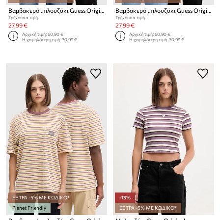
Βαμβακερό μπλουζάκι Guess Originals
Βαμβακερό μπλουζάκι Guess Originals
Τρέχουσα τιμή:
Τρέχουσα τιμή:
27,99 €
27,99 €
Αρχική τιμή:
60,90 €
Αρχική τιμή:
60,90 €
Η χαμηλότερη τιμή:
30,99 €
Η χαμηλότερη τιμή:
30,99 €
ΕΞΤΡΑ -5% ΜΕ ΚΩΔΙΚΟ*
-13%
Planet Friendly
ΕΞΤΡΑ -5% ΜΕ ΚΩΔΙΚΟ*