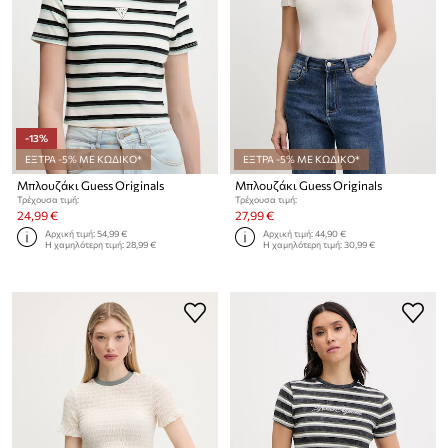
-13%
ΕΞΤΡΑ -5% ΜΕ ΚΩΔΙΚΟ*
ΕΞΤΡΑ -5% ΜΕ ΚΩΔΙΚΟ*
Μπλουζάκι Guess Originals
Μπλουζάκι Guess Originals
Τρέχουσα τιμή:
Τρέχουσα τιμή:
24,99 €
27,99 €
Αρχική τιμή:
54,99 €
Αρχική τιμή:
44,90 €
Η χαμηλότερη τιμή:
28,99 €
Η χαμηλότερη τιμή:
30,99 €