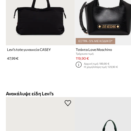
ΕΞΤΡΑ -5% ΜΕ ΚΩΔΙΚΟ*
Levi's tote γυναικεία CASEY
Τσάντα Love Moschino
Τρέχουσα τιμή:
47,99 €
119,90 €
Αρχική τιμή:
189,90 €
Η χαμηλότερη τιμή:
129,90 €
Ανακάλυψε είδη Levi's