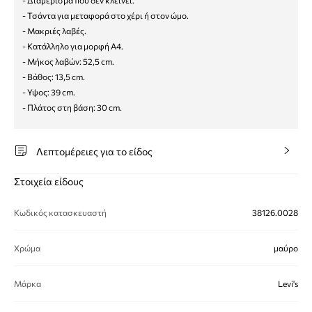
- Διαμέρισμα που δεν κλείνει.
- Τσάντα για μεταφορά στο χέρι ή στον ώμο.
- Μακριές λαβές.
- Κατάλληλο για μορφή Α4.
- Μήκος λαβών: 52,5 cm.
- Βάθος: 13,5 cm.
- Υψος: 39 cm.
- Πλάτος στη βάση: 30 cm.
Λεπτομέρειες για το είδος
Στοιχεία είδους
Κωδικός κατασκευαστή
38126.0028
Χρώμα
μαύρο
Μάρκα
Levi's