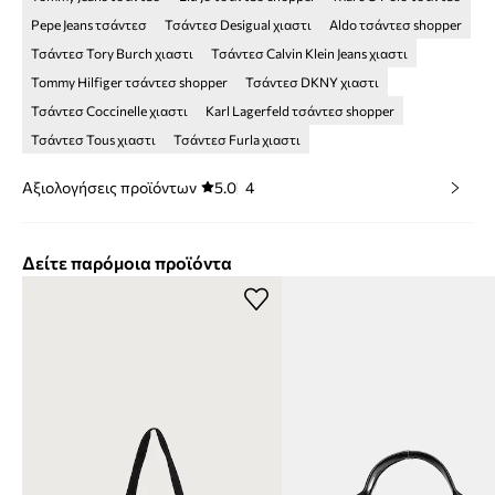
Pepe Jeans τσάντεσ
Τσάντεσ Desigual χιαστι
Aldo τσάντεσ shopper
Τσάντεσ Tory Burch χιαστι
Τσάντεσ Calvin Klein Jeans χιαστι
Tommy Hilfiger τσάντεσ shopper
Τσάντεσ DKNY χιαστι
Τσάντεσ Coccinelle χιαστι
Karl Lagerfeld τσάντεσ shopper
Τσάντεσ Tous χιαστι
Τσάντεσ Furla χιαστι
Αξιολογήσεις προϊόντων
5.0
4
Δείτε παρόμοια προϊόντα