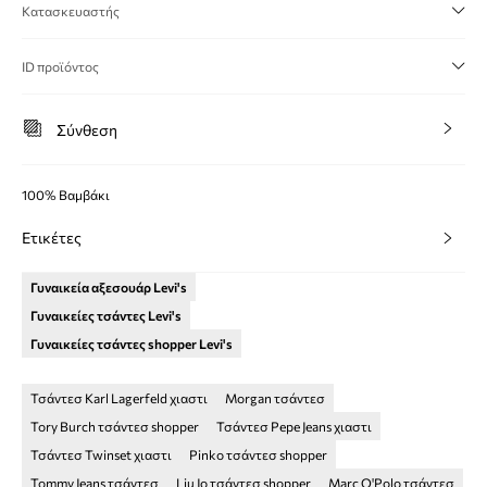
Κατασκευαστής
ID προϊόντος
Σύνθεση
100% Βαμβάκι
Ετικέτες
Γυναικεία αξεσουάρ Levi's
Γυναικείες τσάντες Levi's
Γυναικείες τσάντες shopper Levi's
Τσάντεσ Karl Lagerfeld χιαστι
Morgan τσάντεσ
Tory Burch τσάντεσ shopper
Τσάντεσ Pepe Jeans χιαστι
Τσάντεσ Twinset χιαστι
Pinko τσάντεσ shopper
Tommy Jeans τσάντεσ
Liu Jo τσάντεσ shopper
Marc O'Polo τσάντεσ