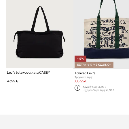
-19%
ΕΞΤΡΑ -5% ΜΕ ΚΩΔΙΚΟ*
Levi's tote γυναικεία CASEY
Τσάντα Levi's
Τρέχουσα τιμή:
47,99 €
33,99 €
Αρχική τιμή:
56,99 €
Η χαμηλότερη τιμή:
41,99 €