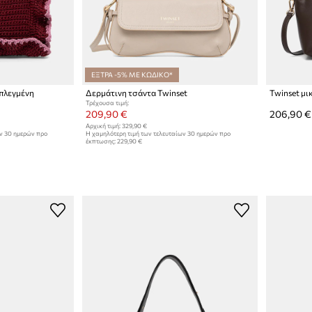
ΕΞΤΡΑ -5% ΜΕ ΚΩΔΙΚΟ*
 πλεγμένη
Δερμάτινη τσάντα Twinset
Τρέχουσα τιμή:
209,90 €
206,90 €
Αρχική τιμή:
329,90 €
ων 30 ημερών προ
Η χαμηλότερη τιμή των τελευταίων 30 ημερών προ
έκπτωσης:
229,90 €