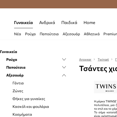
Δωρεάν μεταφορικά από 70 €
Γυναικεία
Ανδρικά
Παιδικά
Home
Νέα
Ρούχα
Παπούτσια
Αξεσουάρ
Αθλητικά
Premiu
Γυναικεία
Ρούχα
Answear
Twinset
Γ
Τσάντες χι
Παπούτσια
Εσώρουχα
Αξεσουάρ
Μαγιό
Casual και μοκασίνια
Μπλούζες και πουκάμισα
Sneakers
Γάντια
Μπουφάν
Μπαλαρίνες
Ζώνες
Ολόσωμες φόρμες
Μποτάκια
Θήκες για γυναίκες
Η μάρκα TWINSET
πολυτέλεια, μια 
Παντελόνια και κολάν
Μπότες χιονιού
Κασκόλ και φουλάρια
το στιλ και το χάρ
Το σήμα κατατε
Πουλόβερ
Μπότες
Κοσμήματα
είναι εκλεπτυσμ