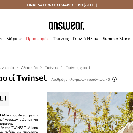
Αποστολή σε 24 ώρες
FINAL SALE % ΣΕ ΧΙΛΙΑΔΕΣ ΕΙΔΗ
Εξοικονομήστε με το Answear Club
[ΔΕΙΤΕ]
m
Μάρκες
Προσφορές
Τσάντες
Γυαλιά Ηλίου
Summer Store
υναικεία
Αξεσουάρ
Τσάντες
Τσάντες χιαστί
αστί Twinset
Αριθμός επιλεγμένων προϊόντων: 49
 Milano συνδέεται με την
ζωή γεύσεων, διάσημη για
ισμα της.
θέν της TWINSET Milano
ένα σχέδια για σύγχρονο