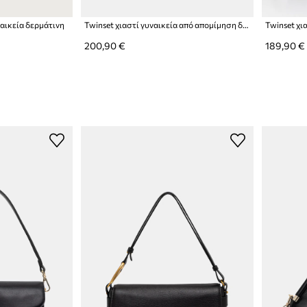
ναικεία δερμάτινη
Twinset χιαστί γυναικεία από απομίμηση δέρματος
200,90 €
189,90 €