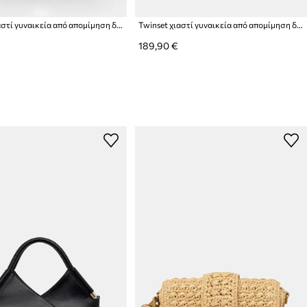
Twinset χιαστί γυναικεία από απομίμηση δέρματος
Twinset χιαστί γυναικεία από απομίμηση δέρματος
189,90 €