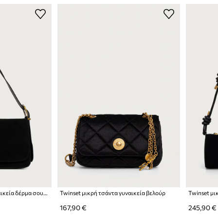
Twinset ταχυδρόμου γυναικεία δέρμα σουέτ
Twinset μικρή τσάντα γυναικεία βελούρ
167,90 €
245,90 €