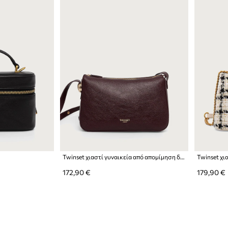
Twinset χιαστί γυναικεία από απομίμηση δέρματος
Twinset χι
172,90 €
179,90 €