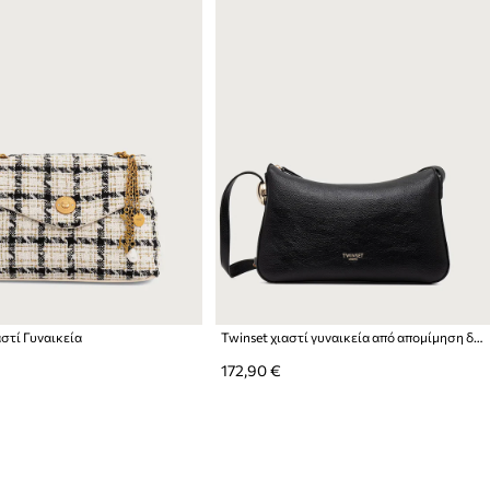
αστί Γυναικεία
Twinset χιαστί γυναικεία από απομίμηση δέρματος
172,90 €