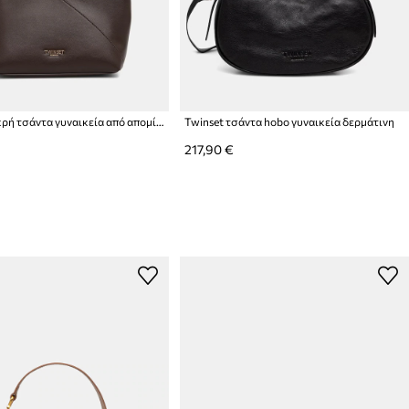
Twinset μικρή τσάντα γυναικεία από απομίμηση δέρματος
Twinset τσάντα hobo γυναικεία δερμάτινη
217,90 €