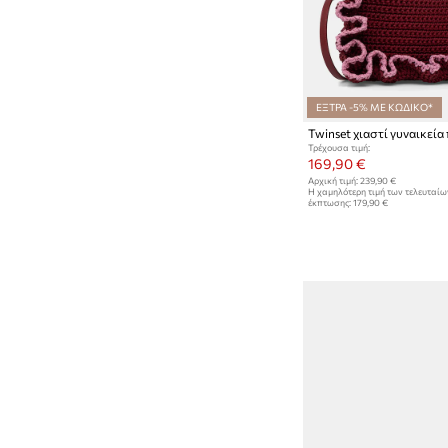
ΕΞΤΡΑ -5% ΜΕ ΚΩΔΙΚΟ*
Twinset χιαστί γυναικεία
Τρέχουσα τιμή:
169,90 €
Αρχική τιμή:
239,90 €
Η χαμηλότερη τιμή των τελευταί
έκπτωσης:
179,90 €