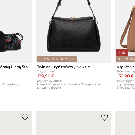
-11%
ΕΞΤΡΑ -5% ΜΕ ΚΩΔΙΚΟ*
ΕΞΤΡΑ -5%
Twinset tote Γυναικεία από απομίμηση δέρματος
Twinset μικρή τσάντα γυναικεία
Δερμάτινη 
Τρέχουσα τιμή:
Τρέχουσα τιμή
129,90 €
159,90 €
Αρχική τιμή:
200,90 €
Αρχική τιμή:
25
ων 30 ημερών προ
Η χαμηλότερη τιμή των τελευταίων 30 ημερών προ
Η χαμηλότερη 
έκπτωσης:
139,90 €
έκπτωσης:
179