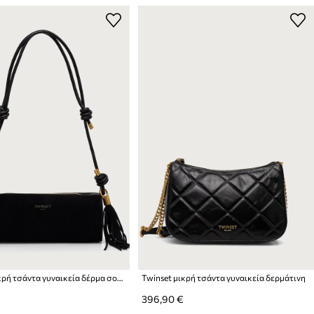
Twinset μικρή τσάντα γυναικεία δέρμα σουέτ
Twinset μικρή τσάντα γυναικεία δερμάτινη
396,90 €