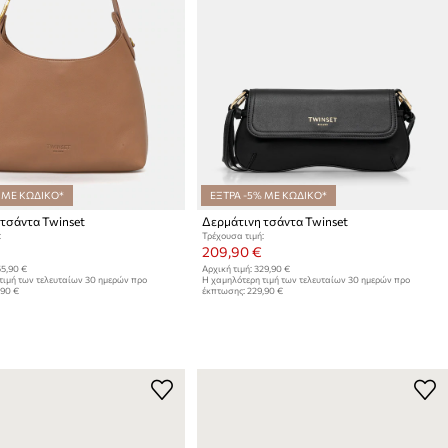
 ΜΕ ΚΩΔΙΚΟ*
ΕΞΤΡΑ -5% ΜΕ ΚΩΔΙΚΟ*
τσάντα Twinset
Δερμάτινη τσάντα Twinset
:
Τρέχουσα τιμή:
209,90 €
5,90 €
Αρχική τιμή:
329,90 €
τιμή των τελευταίων 30 ημερών προ
Η χαμηλότερη τιμή των τελευταίων 30 ημερών προ
,90 €
έκπτωσης:
229,90 €