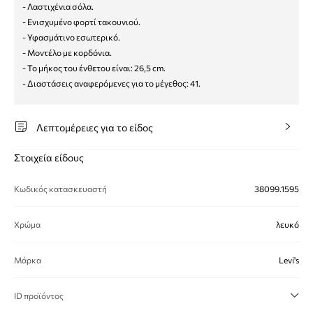
- Λαστιχένια σόλα.
- Ενισχυμένο φορτί τακουνιού.
- Υφασμάτινο εσωτερικό.
- Μοντέλο με κορδόνια.
- Το μήκος του ένθετου είναι: 26,5 cm.
- Διαστάσεις αναφερόμενες για το μέγεθος: 41.
Λεπτομέρειες για το είδος
Στοιχεία είδους
Κωδικός κατασκευαστή
38099.1595
Χρώμα
λευκό
Μάρκα
Levi's
ID προϊόντος