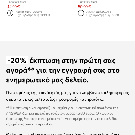
Τρέχουσα τιμή:
Τρέχουσα τιμή:
44,99 €
50,99 €
Αρχική τιμή:
109,90 €
Αρχική τιμή:
99,90 €
Η χαμηλότερη τιμή:
109,90 €
Η χαμηλότερη τιμή:
55,99 €
-20%
έκπτωση στην πρώτη σας
αγορά** για την εγγραφή σας στο
ενημερωτικό μας δελτίο.
Γίνετε μέλος της κοινότητάς μας για να λαμβάνετε πληροφορίες
σχετικά με τις τελευταίες προσφορές και προϊόντα.
**Η έκπτωση είναι εφάπαξ και ισχύει για μη εκπτωτικά προϊόντα της
ANSWEAR.gr και με ελάχιστο όριο αγοράς τα 80 ευρώ. Ο κωδικός
έκπτωσης θα σας σταλεί μέσω mail. Λεπτομέρειες στην ιστοσελίδα:
εξαιρέσεις από την προώθηση
.
Θέλουμε το inbox σας να περιέχει μόνο ό,τι σας ενδιαφέρει.