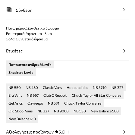
Σύνθεση
Πάνω μέρος: Συνθετικό ύφασμα
Εσωτερικό: Υφαντικό υλικό
Σόλα: Συνθετικό ύφασμα
Ετικέτες
Παπούτσια ανδρικά Levi's
Sneakers Levi's
NB 550
NB 480
Classic Vans
Hoops adidas
NB 5740
NB 327
Era Vans
NB 997
Club C Reebok
Chuck Taylor All Star Converse
Gel Asics
Ozweego
NB 574
Chuck Taylor Converse
Old Skool Vans
NB 327
NB 9060
NB 530
New Balance 580
New Balance 610
Αξιολογήσεις προϊόντων
5.0
1