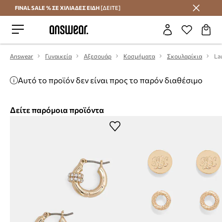
FINAL SALE % ΣΕ ΧΙΛΙΑΔΕΣ ΕΙΔΗ
[ΔΕΙΤΕ]
Εξοικονομήστε με το Answear Club
Answear
Γυναικεία
Αξεσουάρ
Κοσμήματα
Σκουλαρίκια
La
Αυτό το προϊόν δεν είναι προς το παρόν διαθέσιμο
Δείτε παρόμοια προϊόντα