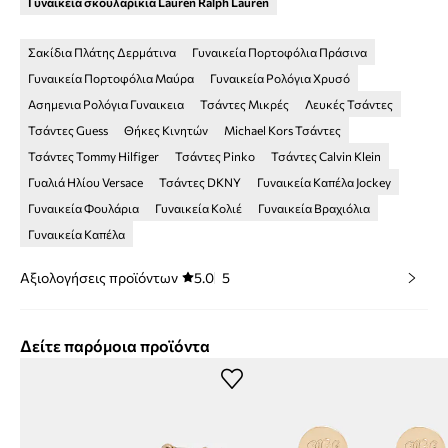
Γυναικεία σκουλαρίκια Lauren Ralph Lauren
Σακίδια Πλάτης Δερμάτινα
Γυναικεία Πορτοφόλια Πράσινα
Γυναικεία Πορτοφόλια Μαύρα
Γυναικεία Ρολόγια Χρυσό
Ασημενια Ρολόγια Γυναικεια
Τσάντες Μικρές
Λευκές Τσάντες
Τσάντες Guess
Θήκες Κινητών
Michael Kors Τσάντες
Τσάντες Tommy Hilfiger
Τσάντες Pinko
Τσάντες Calvin Klein
Γυαλιά Ηλίου Versace
Τσάντες DKNY
Γυναικεία Καπέλα Jockey
Γυναικεία Φουλάρια
Γυναικεία Κολιέ
Γυναικεία Βραχιόλια
Γυναικεία Καπέλα
Αξιολογήσεις προϊόντων
5.0
5
Δείτε παρόμοια προϊόντα