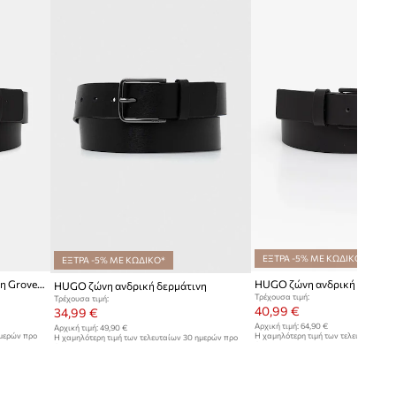
ΕΞΤΡΑ -5% ΜΕ ΚΩΔΙΚΟ*
ΕΞΤΡΑ -5% ΜΕ ΚΩΔΙΚΟ*
HUGO ζώνη ανδρική δερμάτινη Grover_Sz35
HUGO ζώνη ανδρική δερμάτινη
Τρέχουσα τιμή:
Τρέχουσα τιμή:
40,99 €
34,99 €
Αρχική τιμή:
64,90 €
Αρχική τιμή:
49,90 €
ημερών προ
Η χαμηλότερη τιμή των τελευταίων 30
Η χαμηλότερη τιμή των τελευταίων 30 ημερών προ
έκπτωσης:
44,99 €
έκπτωσης:
37,99 €