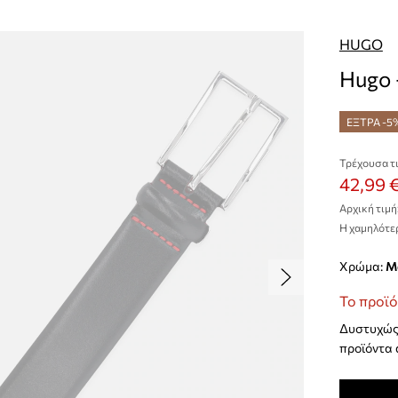
HUGO
Hugo 
ΕΞΤΡΑ -5
Τρέχουσα τι
42,99 
Αρχική τιμή
Η χαμηλότερ
Χρώμα:
Το προϊό
Δυστυχώς 
προϊόντα 