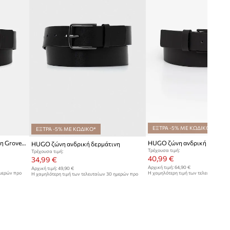
ΕΞΤΡΑ -5% ΜΕ ΚΩΔΙΚΟ*
ΕΞΤΡΑ -5% ΜΕ ΚΩΔΙΚΟ*
HUGO ζώνη ανδρική δερμάτινη Grover_Sz35
HUGO ζώνη ανδρική δερμάτινη
Τρέχουσα τιμή:
Τρέχουσα τιμή:
40,99 €
34,99 €
Αρχική τιμή:
64,90 €
Αρχική τιμή:
49,90 €
ημερών προ
Η χαμηλότερη τιμή των τελευταίων 30
Η χαμηλότερη τιμή των τελευταίων 30 ημερών προ
έκπτωσης:
44,99 €
έκπτωσης:
37,99 €