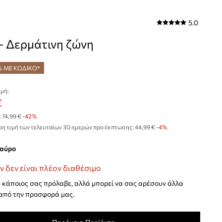
5.0
- Δερμάτινη ζώνη
% ΜΕ ΚΩΔΙΚΟ*
μή:
€
:
74,99 €
-42%
η τιμή των τελευταίων 30 ημερών προ έκπτωσης:
44,99 €
 -4%
μαύρο
ν δεν είναι πλέον διαθέσιμο
κάποιος σας πρόλαβε, αλλά μπορεί να σας αρέσουν άλλα
από την προσφορά μας.