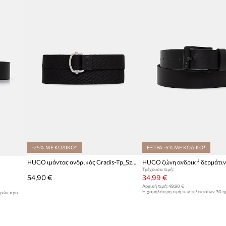
ID προϊόντος
-25% ΜΕ ΚΩΔΙΚΟ*
ΕΞΤΡΑ -5% ΜΕ ΚΩΔΙΚΟ*
HUGO ιμάντας ανδρικός Gradis-Tp_Sz35
Τρέχουσα τιμή:
54,90 €
34,99 €
Αρχική τιμή:
49,90 €
Η χαμηλότερη τιμή των τελευταίων 30 
ερών προ
έκπτωσης:
37,99 €