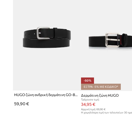
-50%
ΕΞΤΡΑ -5% ΜΕ ΚΩΔΙΚΟ*
HUGO ζώνη ανδρική δερμάτινη GO-Belt_Sz30
Δερμάτινη ζώνη HUGO
Τρέχουσα τιμή:
59,90 €
34,95 €
Αρχική τιμή:
69,90 €
Η χαμηλότερη τιμή των τελευταίων 30 ημ
έκπτωσης:
69,90 €