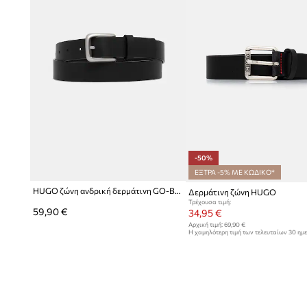
-50%
ΕΞΤΡΑ -5% ΜΕ ΚΩΔΙΚΟ*
HUGO ζώνη ανδρική δερμάτινη GO-Belt_Sz30
Δερμάτινη ζώνη HUGO
Τρέχουσα τιμή:
59,90 €
34,95 €
Αρχική τιμή:
69,90 €
Η χαμηλότερη τιμή των τελευταίων 30 ημ
έκπτωσης:
69,90 €