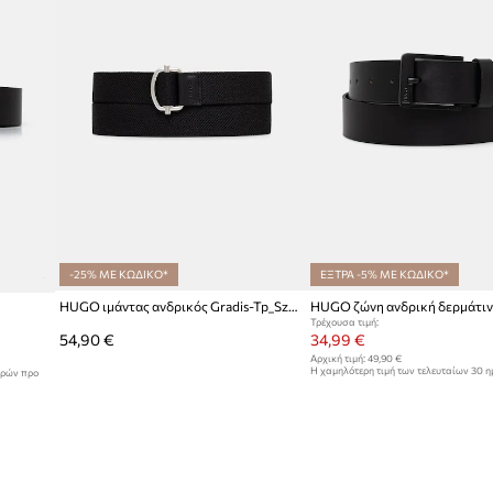
-25% ΜΕ ΚΩΔΙΚΟ*
ΕΞΤΡΑ -5% ΜΕ ΚΩΔΙΚΟ*
HUGO ιμάντας ανδρικός Gradis-Tp_Sz35
Τρέχουσα τιμή:
54,90 €
34,99 €
Αρχική τιμή:
49,90 €
Η χαμηλότερη τιμή των τελευταίων 30 
ερών προ
έκπτωσης:
37,99 €